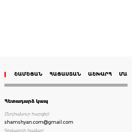
ՇԱՄՇՅԱՆ
ՀԱՅԱՍՏԱՆ
ԱՇԽԱՐՀ
ՄԱՄ
Հետադարձ կապ
Ընդհանուր հարցեր՝
shamshyan.com@gmail.com
Գովազդի համար`