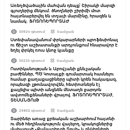
Առեղծվածային մահվան դեպք՝ Շիրակի մարզի
գյուղերից մեկում․ ծնողների շիրիմի մոտ
հայտնաբերվել են տղայի մարմինը, հրազեն և
նամակ․ ՖՈՏՈՌԵՊՈՐՏԱԺ
30924 դիտում
Շամշյան
Ստեփանավանում փրկարարների պրոֆեսիոնալ
ու ճիշտ աշխատանքի արդյունքում հնարավոր է
եղել փրկել ռուս կնոջ կյանքը
30232 դիտում
Շամշյան
Ոստիկանության և Աբովյանի քննչական
բաժիններ, ՊԾ Կոտայքի գումարտակ հասնելու
համար քաղաքացիները պիտի կրեն հակագազ,
որպեսզի չթունավորվեն, հետիոտներն էլ
քայլելիս պիտի անցնեն մետաղե ջարդոն
ավտոմեքենաների վրայով. ՖՈՏՈՌԵՊՈՐՏԱԺ,
ՏԵՍԱՆՅՈւԹ
29802 դիտում
Շամշյան
Տարիներ առաջ քրեական աշխարհում հայտնի
ու մեծ հեղինակություն վայելող, կրակոցներից
մահացած «Քանաքեռցի Տույի» և ընկերների