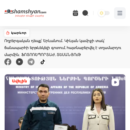
Open 
կարևոր
Ողբերգական դեպք՝ Երևանում․ Կիևյան կամրջի տակ՝
ճանապարհի երթևեկելի գոտում, հայտնաբերվել է տղամարդու
մարմին. ՖՈՏՈՌԵՊՈՐՏԱԺ, ՏԵՍԱՆՅՈւԹ
Ավելին