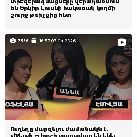
տիեզերագնացները վերադառնում
են Երկիր Լուսնի հակառակ կողմի
շուրջ թռիչքից հետ
3556
16:57 07-04-2026
Ուղեղը մարզելու ժամանակն է․
«Խելքի բլից»-ի տաղավար են եկել