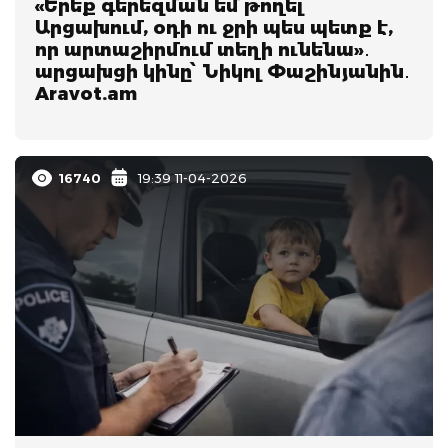
«Երեք գերեզման եմ թողել
Արցախում, օդի ու ջրի պես պետք է,
որ արտաշիրմում տեղի ունենա»․
արցախցի կինը՝ Նիկոլ Փաշինյանին․
Aravot.am
16740
19:39 11-04-2026