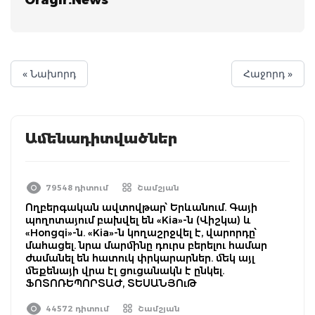
« Նախորդ
Հաջորդ »
Ամենադիտվածներ
79548 դիտում
Շամշյան
Ողբերգական ավտովթար՝ Երևանում. Գայի
պողոտայում բախվել են «Kia»-ն (Վիշկա) և
«Hongqi»-ն. «Kia»-ն կողաշրջվել է, վարորդը՝
մահացել. նրա մարմինը դուրս բերելու համար
ժամանել են հատուկ փրկարարներ. մեկ այլ
մեքենայի վրա էլ ցուցանակն է ընկել.
ՖՈՏՈՌԵՊՈՐՏԱԺ, ՏԵՍԱՆՅՈւԹ
44572 դիտում
Շամշյան