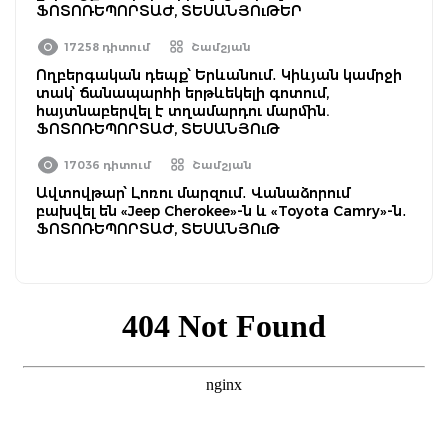
ՖՈՏՈՌԵՊՈՐՏԱԺ, ՏԵՍԱՆՅՈւԹԵՐ
17258 դիտում
Շամշյան
Ողբերգական դեպք՝ Երևանում․ Կիևյան կամրջի
տակ՝ ճանապարհի երթևեկելի գոտում,
հայտնաբերվել է տղամարդու մարմին.
ՖՈՏՈՌԵՊՈՐՏԱԺ, ՏԵՍԱՆՅՈւԹ
17036 դիտում
Շամշյան
Ավտովթար՝ Լոռու մարզում․ Վանաձորում
բախվել են «Jeep Cherokee»-ն և «Toyota Camry»-ն․
ՖՈՏՈՌԵՊՈՐՏԱԺ, ՏԵՍԱՆՅՈւԹ