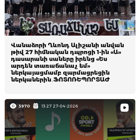
Վանաձորի Ղևոնդ Ալիշանի անվան
թիվ 27 հիմնական դպրոցի 1-ին «Ա»
դասարանի սաները իրենց «Ես
արդեն տառաճանաչ եմ»
ներկայացմամբ զարմացրեցին
ներկաներին․ՖՈՏՈՌԵՊՈՐՏԱԺ
3970
13:27 27-04-2026