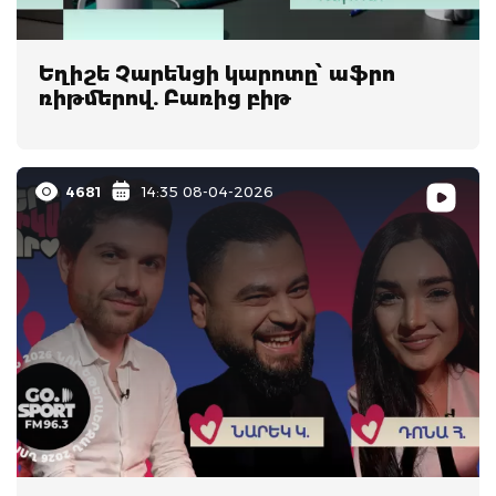
Եղիշե Չարենցի կարոտը՝ աֆրո
ռիթմերով. Բառից բիթ
4681
14:35 08-04-2026