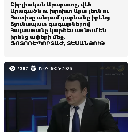
Բիբլիական Արարատը, վեհ
Արագածն ու խրոխտ Արա լեռն ու
Հատիսը անգամ գարնանը իրենց
ձյունապատ գագաթներով
Հայաստանը կարծես առնում են
իրենց ափերի մեջ․
ՖՈՏՈՌԵՊՈՐՏԱԺ, ՏԵՍԱՆՅՈՒԹ
4297
17:07 16-04-2026