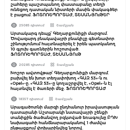
շահերը պաշտպանող փաստաբանը տեղի
ունեցող դատական նիստերի մասին փակագծեր
է բացում. ՖՈՏՈՌԵՊՈՐՏԱԺ, ՏԵՍԱՆՅՈւԹԵՐ
25085 դիտում
Շամշյան
Արտակարգ դեպք՝ Գեղարքունիքի մարզում.
Ծովազարդ բնակավայրի բնակիչը գետնափոր
շինությունում հայտնաբերել է իրեն պատկանող
10 գլուխ գառներին հոշոտված.
ՖՈՏՈՌԵՊՈՐՏԱԺ, ՏԵՍԱՆՅՈւԹ
20285 դիտում
Շամշյան
Խոշոր ավտովթար՝ Գեղարքունիքի մարզում.
բախվել են խոտ տեղափոխող «ԳԱԶ 53»-ն ու
«Opel»-ը. «ԳԱԶ 53»-ը կողաշրջվել է, «Opel»-ն էլ
հայտնվել է ծառերի մեջ. ՖՈՏՈՌԵՊՈՐՏԱԺ
18357 դիտում
Շամշյան
Արագածոտնի մարզի ընդհանուր իրավասության
դատարանի Աշտարակի նստավայրի շենքի
տանիքին ծածանվող բզկտված եռագույնը ԲԴԽ
նախագահի հանձնարարականով 1 ժամվա
ընթացքում փոխարինվեց նորով.