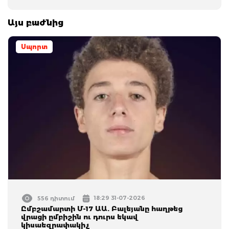
Այս բաժնից
Սպորտ
18:29 31-07-2026
556 դիտում
Ըմբշամարտի Մ-17 ԱԱ. Բալեյանը հաղթեց
վրացի ըմբիշին ու դուրս եկավ
կիսաեզրափակիչ