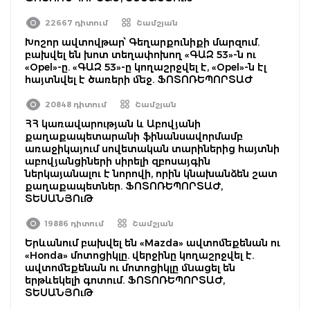
22667 դիտում
Շամշյան
Խոշոր ավտովթար՝ Գեղարքունիքի մարզում.
բախվել են խոտ տեղափոխող «ԳԱԶ 53»-ն ու
«Opel»-ը. «ԳԱԶ 53»-ը կողաշրջվել է, «Opel»-ն էլ
հայտնվել է ծառերի մեջ. ՖՈՏՈՌԵՊՈՐՏԱԺ
20848 դիտում
Շամշյան
ՀՀ կառավարության և Աբովյանի
քաղաքապետարանի ֆինանսավորմամբ
առաջիկայում սովետական տարիներից հայտնի
աբովյանցիների սիրելի զբոսայգին
ներկայանալու է նորովի, որին կնախանձեն շատ
քաղաքապետներ. ՖՈՏՈՌԵՊՈՐՏԱԺ,
ՏԵՍԱՆՅՈւԹ
19886 դիտում
Շամշյան
Երևանում բախվել են «Mazda» ավտոմեքենան ու
«Honda» մոտոցիկլը. վերջինը կողաշրջվել է.
ավտոմեքենան ու մոտոցիկլը մնացել են
երթևեկելի գոտում. ՖՈՏՈՌԵՊՈՐՏԱԺ,
ՏԵՍԱՆՅՈւԹ