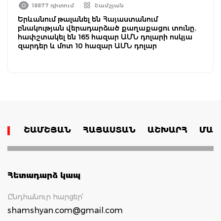
18877 դիտում
Շամշյան
Երևանում թալանել են Հայաստանում
բնակության վերադարձած քաղաքացու տունը․
հափշտակել են 165 հազար ԱՄՆ դոլարի ոսկյա
զարդեր և մոտ 10 հազար ԱՄՆ դոլար
ՇԱՄՇՅԱՆ
ՀԱՅԱՍՏԱՆ
ԱՇԽԱՐՀ
ՄԱՄ
Հետադարձ կապ
Ընդհանուր հարցեր՝
shamshyan.com@gmail.com