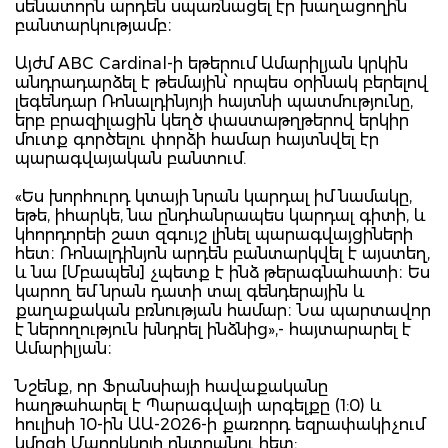
սենատորն արդեն սպառնացել էր խաղացողին
բանտարկությամբ։
Այժմ ABC Cardinal-ի եթերում Ամարիլյան կրկին
անդրադարձել է թեմային՝ որպես օրինակ բերելով
լեգենդար Ռոնալդինյոյի հայտնի պատմությունը,
երբ բրազիլացին կեղծ փաստաթղթերով երկիր
մուտք գործելու փորձի համար հայտնվել էր
պարագվայական բանտում.
«Ես խորհուրդ կտայի նրան կարդալ իմ նամակը,
եթե, իհարկե, նա ընդհանրապես կարդալ գիտի, և
կհորդորեի շատ զգույշ լինել պարագվայցիների
հետ։ Ռոնալդինյոն արդեն բանտարկվել է այստեղ,
և նա [Մբապեն] չպետք է ինձ թերագնահատի։ Ես
կարող եմ նրան դատի տալ գենդերային և
քաղաքական բռնության համար։ Նա պարտավոր
է ներողություն խնդրել ինձնից»,- հայտարարել է
Ամարիլյան։
Նշենք, որ Ֆրանսիայի հավաքականը
հաղթահարել է Պարագվայի արգելքը (1:0) և
հուլիսի 10-ին ԱԱ-2026-ի քառորդ եզրափակիչում
կմրցի Մարոկկոյի ընտրանու հետ: