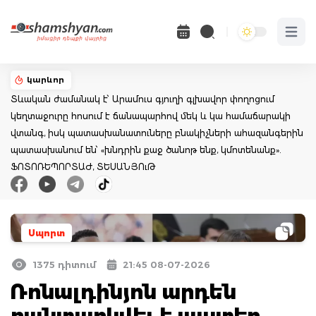
Open 
կարևոր
Տևական ժամանակ է՝ Արամուս գյուղի գլխավոր փողոցում
կեղտաջուրը հոսում է ճանապարհով մեկ և կա համաճարակի
վտանգ, իսկ պատասխանատուները բնակիչների ահազանգերին
պատասխանում են՝ «խնդրին քաջ ծանոթ ենք, կմոտենանք».
ՖՈՏՈՌԵՊՈՐՏԱԺ, ՏԵՍԱՆՅՈւԹ
Սպորտ
1375 դիտում
21:45 08-07-2026
Ռոնալդինյոն արդեն
բանտարկվել է այստեղ,