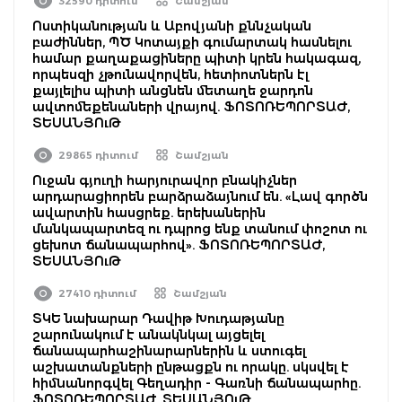
32590 դիտում
Շամշյան
Ոստիկանության և Աբովյանի քննչական
բաժիններ, ՊԾ Կոտայքի գումարտակ հասնելու
համար քաղաքացիները պիտի կրեն հակագազ,
որպեսզի չթունավորվեն, հետիոտներն էլ
քայլելիս պիտի անցնեն մետաղե ջարդոն
ավտոմեքենաների վրայով. ՖՈՏՈՌԵՊՈՐՏԱԺ,
ՏԵՍԱՆՅՈւԹ
29865 դիտում
Շամշյան
Ուջան գյուղի հարյուրավոր բնակիչներ
արդարացիորեն բարձրաձայնում են. «Լավ գործն
ավարտին հասցրեք. երեխաներին
մանկապարտեզ ու դպրոց ենք տանում փոշոտ ու
ցեխոտ ճանապարհով». ՖՈՏՈՌԵՊՈՐՏԱԺ,
ՏԵՍԱՆՅՈւԹ
27410 դիտում
Շամշյան
ՏԿԵ նախարար Դավիթ Խուդաթյանը
շարունակում է անակնկալ այցելել
ճանապարհաշինարարներին և ստուգել
աշխատանքների ընթացքն ու որակը. սկսվել է
հիմնանորգվել Գեղադիր - Գառնի ճանապարհը.
ՖՈՏՈՌԵՊՈՐՏԱԺ, ՏԵՍԱՆՅՈւԹ