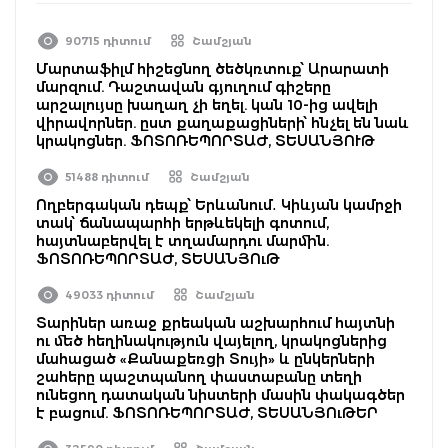
90715 դիտում
Շամշյան
Մարտաֆիլմ հիշեցնող ծեծկռտուք՝ Արարատի
մարզում. Դաշտավան գյուղում գիշերը
արշալույսը խաղաղ չի եղել. կան 10-ից ավելի
վիրավորներ. ըստ քաղաքացիների՝ հնչել են նաև
կրակոցներ. ՖՈՏՈՌԵՊՈՐՏԱԺ, ՏԵՍԱՆՅՈՒԹ
51488 դիտում
Շամշյան
Ողբերգական դեպք՝ Երևանում․ Կիևյան կամրջի
տակ՝ ճանապարհի երթևեկելի գոտում,
հայտնաբերվել է տղամարդու մարմին.
ՖՈՏՈՌԵՊՈՐՏԱԺ, ՏԵՍԱՆՅՈւԹ
49033 դիտում
Շամշյան
Տարիներ առաջ քրեական աշխարհում հայտնի
ու մեծ հեղինակություն վայելող, կրակոցներից
մահացած «Քանաքեռցի Տույի» և ընկերների
շահերը պաշտպանող փաստաբանը տեղի
ունեցող դատական նիստերի մասին փակագծեր
է բացում. ՖՈՏՈՌԵՊՈՐՏԱԺ, ՏԵՍԱՆՅՈւԹԵՐ