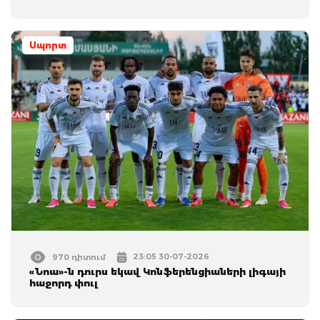
Սպորտ
23:05 30-07-2026
970 դիտում
«Նոա»-ն դուրս եկավ Կոնֆերենցիաների լիգայի
հաջորդ փուլ