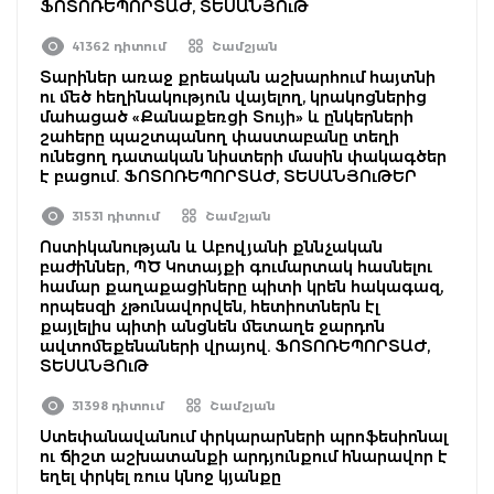
ՖՈՏՈՌԵՊՈՐՏԱԺ, ՏԵՍԱՆՅՈւԹ
41362 դիտում
Շամշյան
Տարիներ առաջ քրեական աշխարհում հայտնի
ու մեծ հեղինակություն վայելող, կրակոցներից
մահացած «Քանաքեռցի Տույի» և ընկերների
շահերը պաշտպանող փաստաբանը տեղի
ունեցող դատական նիստերի մասին փակագծեր
է բացում. ՖՈՏՈՌԵՊՈՐՏԱԺ, ՏԵՍԱՆՅՈւԹԵՐ
31531 դիտում
Շամշյան
Ոստիկանության և Աբովյանի քննչական
բաժիններ, ՊԾ Կոտայքի գումարտակ հասնելու
համար քաղաքացիները պիտի կրեն հակագազ,
որպեսզի չթունավորվեն, հետիոտներն էլ
քայլելիս պիտի անցնեն մետաղե ջարդոն
ավտոմեքենաների վրայով. ՖՈՏՈՌԵՊՈՐՏԱԺ,
ՏԵՍԱՆՅՈւԹ
31398 դիտում
Շամշյան
Ստեփանավանում փրկարարների պրոֆեսիոնալ
ու ճիշտ աշխատանքի արդյունքում հնարավոր է
եղել փրկել ռուս կնոջ կյանքը