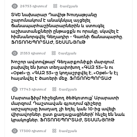
26753 դիտում
Շամշյան
ՏԿԵ նախարար Դավիթ Խուդաթյանը
շարունակում է անակնկալ այցելել
ճանապարհաշինարարներին և ստուգել
աշխատանքների ընթացքն ու որակը. սկսվել է
հիմնանորգվել Գեղադիր - Գառնի ճանապարհը.
ՖՈՏՈՌԵՊՈՐՏԱԺ, ՏԵՍԱՆՅՈւԹ
21353 դիտում
Շամշյան
Խոշոր ավտովթար՝ Գեղարքունիքի մարզում.
բախվել են խոտ տեղափոխող «ԳԱԶ 53»-ն ու
«Opel»-ը. «ԳԱԶ 53»-ը կողաշրջվել է, «Opel»-ն էլ
հայտնվել է ծառերի մեջ. ՖՈՏՈՌԵՊՈՐՏԱԺ
17743 դիտում
Շամշյան
Մարտաֆիլմ հիշեցնող ծեծկռտուք՝ Արարատի
մարզում. Դաշտավան գյուղում գիշերը
արշալույսը խաղաղ չի եղել. կան 10-ից ավելի
վիրավորներ. ըստ քաղաքացիների՝ հնչել են նաև
կրակոցներ. ՖՈՏՈՌԵՊՈՐՏԱԺ, ՏԵՍԱՆՅՈՒԹ
17300 դիտում
Շամշյան