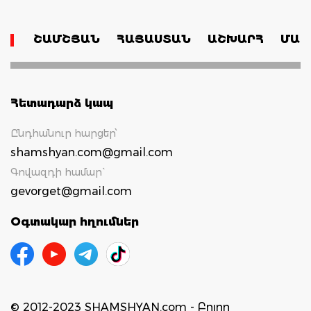
ՇԱՄՇՅԱՆ
ՀԱՅԱՍՏԱՆ
ԱՇԽԱՐՀ
ՄԱՄ
Հետադարձ կապ
Ընդհանուր հարցեր՝
shamshyan.com@gmail.com
Գովազդի համար`
gevorget@gmail.com
Օգտակար հղումներ
© 2012-2023 SHAMSHYAN.com - Բոլոր