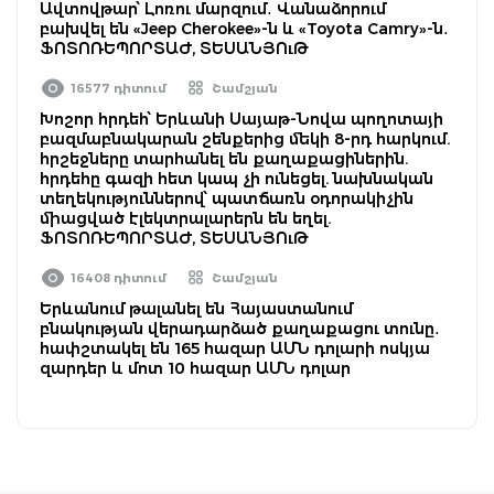
Ավտովթար՝ Լոռու մարզում․ Վանաձորում
բախվել են «Jeep Cherokee»-ն և «Toyota Camry»-ն․
ՖՈՏՈՌԵՊՈՐՏԱԺ, ՏԵՍԱՆՅՈւԹ
16577 դիտում
Շամշյան
Խոշոր հրդեհ՝ Երևանի Սայաթ-Նովա պողոտայի
բազմաբնակարան շենքերից մեկի 8-րդ հարկում.
հրշեջները տարհանել են քաղաքացիներին.
հրդեհը գազի հետ կապ չի ունեցել. նախնական
տեղեկություններով՝ պատճառն օդորակիչին
միացված էլեկտրալարերն են եղել.
ՖՈՏՈՌԵՊՈՐՏԱԺ, ՏԵՍԱՆՅՈւԹ
16408 դիտում
Շամշյան
Երևանում թալանել են Հայաստանում
բնակության վերադարձած քաղաքացու տունը․
հափշտակել են 165 հազար ԱՄՆ դոլարի ոսկյա
զարդեր և մոտ 10 հազար ԱՄՆ դոլար