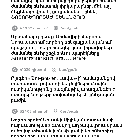
մահացել. նրա մարմինը դուրս բերելու համար
ժամանել են հատուկ փրկարարներ. մեկ այլ
մեքենայի վրա էլ ցուցանակն է ընկել.
ՖՈՏՈՌԵՊՈՐՏԱԺ, ՏԵՍԱՆՅՈւԹ
46907 դիտում
Շամշյան
Արտակարգ դեպք՝ Արմավիրի մարզում.
Նորապատում գործող բենզալցակայանում
պայթյուն է տեղի ունեցել. կան վիրավորներ.
ժամանել են հրշեջներն ու պարեկները.
ՖՈՏՈՌԵՊՈՐՏԱԺ, ՏԵՍԱՆՅՈւԹ
41039 դիտում
Շամշյան
Բլոգեր «Թու-թու-թու Լավա»-ի՝ համացանցով
տարածած գովազդի կեղծ լինելու մասին
ոստիկանությունը բազմաթիվ ահազանգեր է
ստացել. նյութերը փոխանցվել են քննչական
բաժին
32407 դիտում
Շամշյան
Խոշոր հրդեհ՝ Երևանի Սիլիկյան թաղամասի
հարևանությամբ գտնվող աղբավայրում. կրակն
ու ծուխը տեսանելի են մի քանի կիլոմետրից.
հրշեջները, վտանգելով իրենց կյանքը,