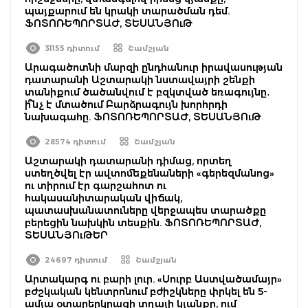
պայքարում են կրակի տարածման դեմ.
ՖՈՏՈՌԵՊՈՐՏԱԺ, ՏԵՍԱՆՅՈւԹ
31155 դիտում
Շամշյան
Արագածոտնի մարզի ընդհանուր իրավասության
դատարանի Աշտարակի նստավայրի շենքի
տանիքում ծածանվում է բզկտված եռագույնը․
ի՞նչ է մտածում Բարձրագույն խորհրդի
նախագահը. ՖՈՏՈՌԵՊՈՐՏԱԺ, ՏԵՍԱՆՅՈւԹ
28574 դիտում
Շամշյան
Աշտարակի դատարանի դիմաց, որտեղ
ստեղծվել էր ավտոմեքենաների «գերեզմանոց»
ու տիրում էր գարշահոտ ու
հակասանիտարական վիճակ,
պատասխանատուները վերջապես տարածքը
բերեցին նախկին տեսքին. ՖՈՏՈՌԵՊՈՐՏԱԺ,
ՏԵՍԱՆՅՈւԹԵՐ
24697 դիտում
Շամշյան
Արտակարգ ու բարի լուր. «Սուրբ Աստվածամայր»
բժշկական կենտրոնում բժիշկները փրկել են 5-
ամյա օտարերկրացի տղայի կյանքը, ում