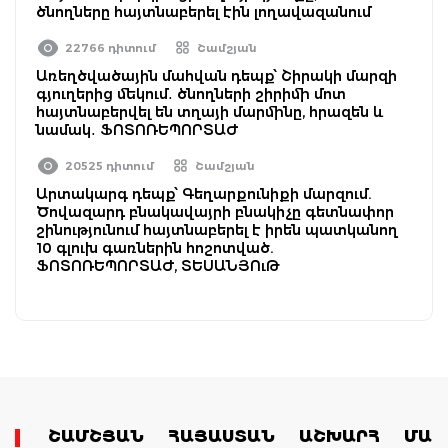
ծնողները հայտնաբերել էին լողավազանում
22766 դիտում
Շամշյան
Առեղծվածային մահվան դեպք՝ Շիրակի մարզի
գյուղերից մեկում․ ծնողների շիրիմի մոտ
հայտնաբերվել են տղայի մարմինը, հրազեն և
նամակ․ ՖՈՏՈՌԵՊՈՐՏԱԺ
20525 դիտում
Շամշյան
Արտակարգ դեպք՝ Գեղարքունիքի մարզում.
Ծովազարդ բնակավայրի բնակիչը գետնափոր
շինությունում հայտնաբերել է իրեն պատկանող
10 գլուխ գառներին հոշոտված.
ՖՈՏՈՌԵՊՈՐՏԱԺ, ՏԵՍԱՆՅՈւԹ
ՇԱՄՇՅԱՆ
ՀԱՅԱՍՏԱՆ
ԱՇԽԱՐՀ
ՄԱՄ