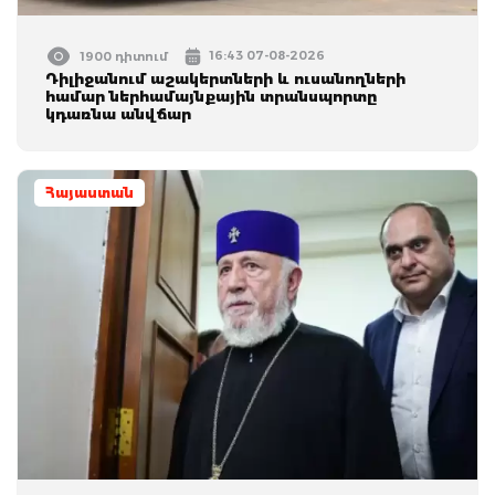
16:43 07-08-2026
1900 դիտում
Դիլիջանում աշակերտների և ուսանողների
համար ներհամայնքային տրանսպորտը
կդառնա անվճար
Հայաստան