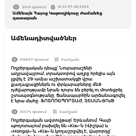
16:33 07-08-2026
2149 դիտում
Ամենայն Հայոց Կաթողիկոսը ժամանեց
դատարան
Ամենադիտվածներ
109667 դիտում
Շամշյան
Ողբերգական դեպք՝ Նուբարաշենի
աղբավայրում. տրակտորով աղբը հրելիս այն
լցվել է 29-ամյա աշխատակցի վրա.
քաղաքացիներն ու փրկարարները մեծ
դժվարությամբ նրան դուրս են բերել ու մոտեցրել
շտապօգնությանը. ճանապարհին արձանագրվել
է նրա մահը. ՖՈՏՈՌԵՊՈՐՏԱԺ, ՏԵՍԱՆՅՈւԹ
55474 դիտում
Շամշյան
Ողբերգական ավտովթար՝ Երևանում. Գայի
պողոտայում բախվել են «Kia»-ն (Վիշկա) և
«Hongqi»-ն. «Kia»-ն կողաշրջվել է, վարորդը՝