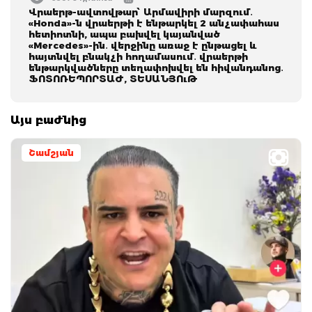
Վրաերթ-ավտովթար՝ Արմավիրի մարզում․
«Honda»-ն վրաերթի է ենթարկել 2 անչափահաս
հետիոտնի, ապա բախվել կայանված
«Mercedes»-ին․ վերջինը առաջ է ընթացել և
հայտնվել բնակչի հողամասում․ վրաերթի
ենթարկվածները տեղափոխվել են հիվանդանոց․
ՖՈՏՈՌԵՊՈՐՏԱԺ, ՏԵՍԱՆՅՈւԹ
Այս բաժնից
Շամշյան