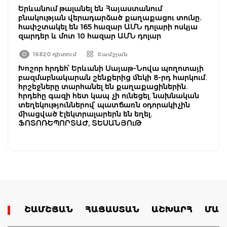
Երևանում թալանել են Հայաստանում
բնակության վերադարձած քաղաքացու տունը․
հափշտակել են 165 հազար ԱՄՆ դոլարի ոսկյա
զարդեր և մոտ 10 հազար ԱՄՆ դոլար
16820 դիտում
Շամշյան
Խոշոր հրդեհ՝ Երևանի Սայաթ-Նովա պողոտայի
բազմաբնակարան շենքերից մեկի 8-րդ հարկում.
հրշեջները տարհանել են քաղաքացիներին.
հրդեհը գազի հետ կապ չի ունեցել. նախնական
տեղեկություններով՝ պատճառն օդորակիչին
միացված էլեկտրալարերն են եղել.
ՖՈՏՈՌԵՊՈՐՏԱԺ, ՏԵՍԱՆՅՈւԹ
ՇԱՄՇՅԱՆ
ՀԱՅԱՍՏԱՆ
ԱՇԽԱՐՀ
ՄԱՄ