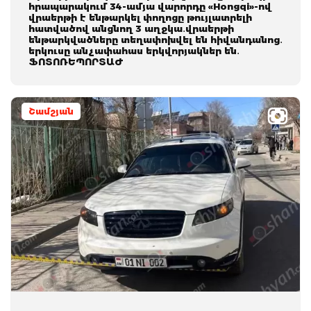
հրապարակում 34-ամյա վարորդը «Hongqi»-ով
վրաերթի է ենթարկել փողոցը թույլատրելի
հատվածով անցնող 3 աղջկա․վրաերթի
ենթարկվածները տեղափոխվել են հիվանդանոց․
երկուսը անչափահաս երկվորյակներ են․
ՖՈՏՈՌԵՊՈՐՏԱԺ
Շամշյան