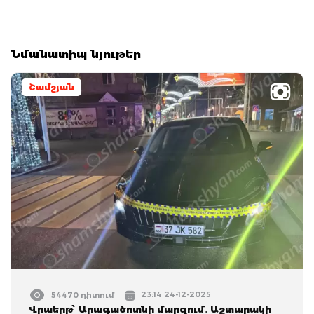
Նմանատիպ նյութեր
Շամշյան
23:14 24-12-2025
54470 դիտում
Վրաերթ՝ Արագածոտնի մարզում․ Աշտարակի