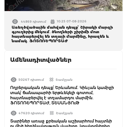
10:25 07-08-2026
44869 դիտում
Առեղծվածային մահվան դեպք՝ Շիրակի մարզի
գյուղերից մեկում․ ծնողների շիրիմի մոտ
հայտնաբերվել են տղայի մարմինը, հրազեն և
նամակ․ ՖՈՏՈՌԵՊՈՐՏԱԺ
Ամենադիտվածներ
50267 դիտում
Շամշյան
Ողբերգական դեպք՝ Երևանում․ Կիևյան կամրջի
տակ՝ ճանապարհի երթևեկելի գոտում,
հայտնաբերվել է տղամարդու մարմին.
ՖՈՏՈՌԵՊՈՐՏԱԺ, ՏԵՍԱՆՅՈւԹ
47620 դիտում
Շամշյան
Տարիներ առաջ քրեական աշխարհում հայտնի
ու մեծ հեղինակություն վայելող, կրակոցներից