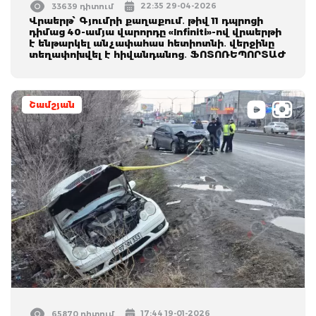
22:35 29-04-2026
33639 դիտում
Վրաերթ՝ Գյումրի քաղաքում․ թիվ 11 դպրոցի
դիմաց 40-ամյա վարորդը «Infiniti»-ով վրաերթի
է ենթարկել անչափահաս հետիոտնի․ վերջինը
տեղափոխվել է հիվանդանոց․ ՖՈՏՈՌԵՊՈՐՏԱԺ
Շամշյան
17:44 19-01-2026
65870 դիտում