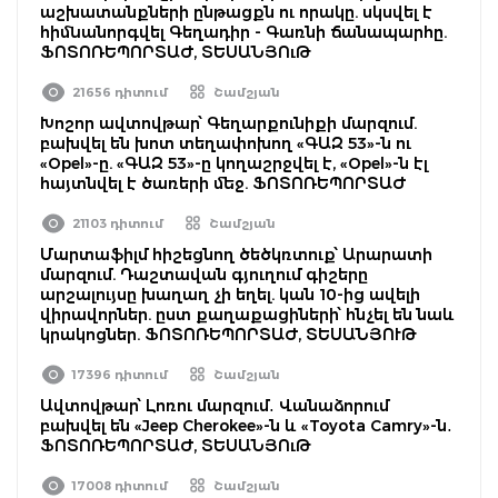
աշխատանքների ընթացքն ու որակը. սկսվել է
հիմնանորգվել Գեղադիր - Գառնի ճանապարհը.
ՖՈՏՈՌԵՊՈՐՏԱԺ, ՏԵՍԱՆՅՈւԹ
21656 դիտում
Շամշյան
Խոշոր ավտովթար՝ Գեղարքունիքի մարզում.
բախվել են խոտ տեղափոխող «ԳԱԶ 53»-ն ու
«Opel»-ը. «ԳԱԶ 53»-ը կողաշրջվել է, «Opel»-ն էլ
հայտնվել է ծառերի մեջ. ՖՈՏՈՌԵՊՈՐՏԱԺ
21103 դիտում
Շամշյան
Մարտաֆիլմ հիշեցնող ծեծկռտուք՝ Արարատի
մարզում. Դաշտավան գյուղում գիշերը
արշալույսը խաղաղ չի եղել. կան 10-ից ավելի
վիրավորներ. ըստ քաղաքացիների՝ հնչել են նաև
կրակոցներ. ՖՈՏՈՌԵՊՈՐՏԱԺ, ՏԵՍԱՆՅՈՒԹ
17396 դիտում
Շամշյան
Ավտովթար՝ Լոռու մարզում․ Վանաձորում
բախվել են «Jeep Cherokee»-ն և «Toyota Camry»-ն․
ՖՈՏՈՌԵՊՈՐՏԱԺ, ՏԵՍԱՆՅՈւԹ
17008 դիտում
Շամշյան