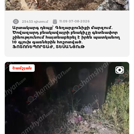
11:09 07-08-2026
25433 դիտում
Արտակարգ դեպք՝ Գեղարքունիքի մարզում.
Ծովազարդ բնակավայրի բնակիչը գետնափոր
շինությունում հայտնաբերել է իրեն պատկանող
10 գլուխ գառներին հոշոտված.
ՖՈՏՈՌԵՊՈՐՏԱԺ, ՏԵՍԱՆՅՈւԹ
Շամշյան