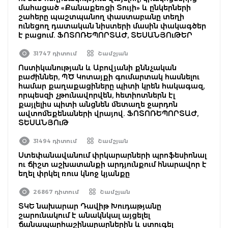
մահացած «Քանաքեռցի Տույի» և ընկերների
շահերը պաշտպանող փաստաբանը տեղի
ունեցող դատական նիստերի մասին փակագծեր
է բացում. ՖՈՏՈՌԵՊՈՐՏԱԺ, ՏԵՍԱՆՅՈւԹԵՐ
31747 դիտում
Շամշյան
Ոստիկանության և Աբովյանի քննչական
բաժիններ, ՊԾ Կոտայքի գումարտակ հասնելու
համար քաղաքացիները պիտի կրեն հակագազ,
որպեսզի չթունավորվեն, հետիոտներն էլ
քայլելիս պիտի անցնեն մետաղե ջարդոն
ավտոմեքենաների վրայով. ՖՈՏՈՌԵՊՈՐՏԱԺ,
ՏԵՍԱՆՅՈւԹ
31494 դիտում
Շամշյան
Ստեփանավանում փրկարարների պրոֆեսիոնալ
ու ճիշտ աշխատանքի արդյունքում հնարավոր է
եղել փրկել ռուս կնոջ կյանքը
26867 դիտում
Շամշյան
ՏԿԵ նախարար Դավիթ Խուդաթյանը
շարունակում է անակնկալ այցելել
ճանապարհաշինարարներին և ստուգել