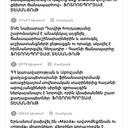
ցեխոտ ճանապարհով». ՖՈՏՈՌԵՊՈՐՏԱԺ,
ՏԵՍԱՆՅՈւԹ
27467 դիտում
Շամշյան
ՏԿԵ նախարար Դավիթ Խուդաթյանը
շարունակում է անակնկալ այցելել
ճանապարհաշինարարներին և ստուգել
աշխատանքների ընթացքն ու որակը. սկսվել է
հիմնանորգվել Գեղադիր - Գառնի ճանապարհը.
ՖՈՏՈՌԵՊՈՐՏԱԺ, ՏԵՍԱՆՅՈւԹ
21178 դիտում
Շամշյան
ՀՀ կառավարության և Աբովյանի
քաղաքապետարանի ֆինանսավորմամբ
առաջիկայում սովետական տարիներից հայտնի
աբովյանցիների սիրելի զբոսայգին
ներկայանալու է նորովի, որին կնախանձեն շատ
քաղաքապետներ. ՖՈՏՈՌԵՊՈՐՏԱԺ,
ՏԵՍԱՆՅՈւԹ
19949 դիտում
Շամշյան
Երևանում բախվել են «Mazda» ավտոմեքենան ու
«Honda» մոտոցիկլը. վերջինը կողաշրջվել է.