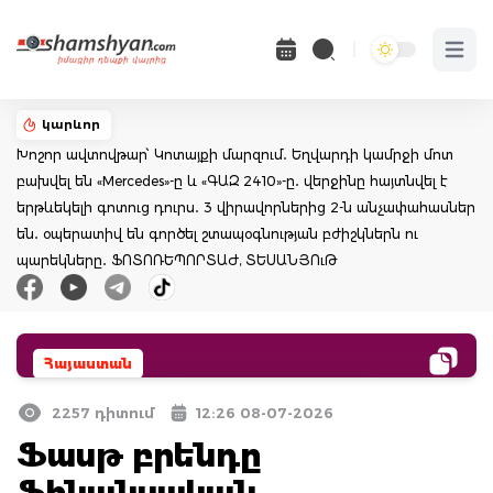
Open 
կարևոր
Խոշոր ավտովթար՝ Կոտայքի մարզում․ Եղվարդի կամրջի մոտ
բախվել են «Mercedes»-ը և «ԳԱԶ 2410»-ը․ վերջինը հայտնվել է
երթևեկելի գոտուց դուրս․ 3 վիրավորներից 2-ն անչափահասներ
են․ օպերատիվ են գործել շտապօգնության բժիշկներն ու
պարեկները․ ՖՈՏՈՌԵՊՈՐՏԱԺ, ՏԵՍԱՆՅՈւԹ
Հայաստան
2257 դիտում
12:26 08-07-2026
Ֆասթ բրենդը
ֆինանսական