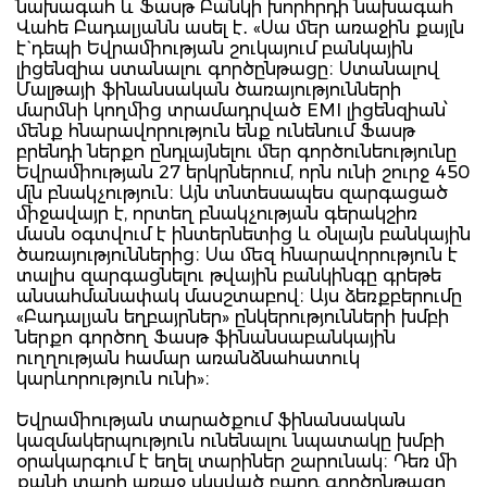
նախագահ և Ֆասթ Բանկի խորհրդի նախագահ
Վահե Բադալյանն ասել է․ «Սա մեր առաջին քայլն
է` դեպի Եվրամիության շուկայում բանկային
լիցենզիա ստանալու գործընթացը։ Ստանալով
Մալթայի ֆինանսական ծառայությունների
մարմնի կողմից տրամադրված EMI լիցենզիան՝
մենք հնարավորություն ենք ունենում Ֆասթ
բրենդի ներքո ընդլայնելու մեր գործունեությունը
Եվրամիության 27 երկրներում, որն ունի շուրջ 450
մլն բնակչություն։ Այն տնտեսապես զարգացած
միջավայր է, որտեղ բնակչության գերակշիռ
մասն օգտվում է ինտերնետից և օնլայն բանկային
ծառայություններից։ Սա մեզ հնարավորություն է
տալիս զարգացնելու թվային բանկինգը գրեթե
անսահմանափակ մասշտաբով։ Այս ձեռքբերումը
«Բադալյան եղբայրներ» ընկերությունների խմբի
ներքո գործող Ֆասթ ֆինանսաբանկային
ուղղության համար առանձնահատուկ
կարևորություն ունի»։
Եվրամիության տարածքում ֆինանսական
կազմակերպություն ունենալու նպատակը խմբի
օրակարգում է եղել տարիներ շարունակ։ Դեռ մի
քանի տարի առաջ սկսված բարդ գործընթացը