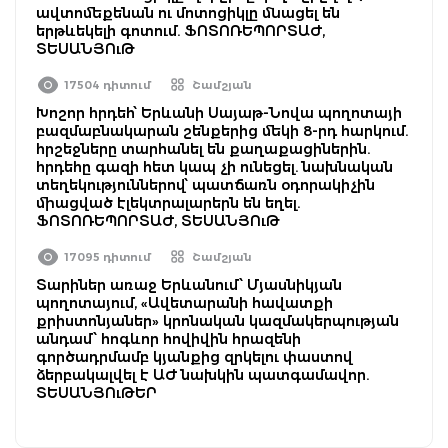
ավտոմեքենան ու մոտոցիկլը մնացել են
երթևեկելի գոտում. ՖՈՏՈՌԵՊՈՐՏԱԺ,
ՏԵՍԱՆՅՈւԹ
17504 դիտում
Շամշյան
Խոշոր հրդեհ՝ Երևանի Սայաթ-Նովա պողոտայի
բազմաբնակարան շենքերից մեկի 8-րդ հարկում.
հրշեջները տարհանել են քաղաքացիներին.
հրդեհը գազի հետ կապ չի ունեցել. նախնական
տեղեկություններով՝ պատճառն օդորակիչին
միացված էլեկտրալարերն են եղել.
ՖՈՏՈՌԵՊՈՐՏԱԺ, ՏԵՍԱՆՅՈւԹ
17095 դիտում
Շամշյան
Տարիներ առաջ Երևանում՝ Մյասնիկյան
պողոտայում, «Ավետարանի հավատքի
քրիստոնյաներ» կրոնական կազմակերպության
անդամ՝ հոգևոր հովիվին հրազենի
գործադրմամբ կյանքից զրկելու փաստով
ձերբակալվել է ԱԺ նախկին պատգամավոր.
ՏԵՍԱՆՅՈւԹԵՐ