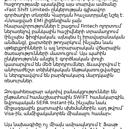
հաջողությամբ պսակվեց այս տարվա ամռանը:
«Fast Shift Limited» ընկերության գլխավոր
գործադիր տնօրեն Վարդան Խաչատրյանը նշել է․
«Ստացված EMI լիցենզիան լայն
հնարավորություններ է բացում Fintech ոլորտում՝
ներառելով բանկային հաշիվների տրամադրում
(ինչպես ֆիզիկական, այնպես էլ իրավաբանական
անձանց), քարտերի թողարկում, ինչպես նաև
սթեյբլքոինների և այլ նորարարական վճարային
ծառայությունների մատուցում։ Այս պահին
ընկերությունն անցել է գործնական փուլի.
կատարվում են մեծ ներդրումներ, ձևավորվում է
անհրաժեշտ տեխնիկական ենթակառուցվածքը
և ներգրավվում են բարձրակարգ մարդկային
ռեսուրսներ։
Զուգահեռաբար ակտիվ բանակցություններ են
ընթանում համաշխարհային SWIFT համակարգին,
եվրոպական SEPA Instant-ին, ինչպես նաև
միջազգային քարտային սխեմաներին, այդ թվում՝
Visa-ին, անմիջականորեն միանալու համար»։
Այս նախագիծը ոչ միայն ամրապնդում է Ֆասթ