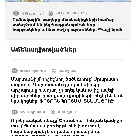
20:14 08-08-2026
691 դիտում
Բանակային խաղերը մասնակիցների համար
ստեղծում են ինքնադրսևորման նոր
հարթակներ և հնարավորություններ. Փաշինյան
Ամենադիտվածներ
91663 դիտում
Շամշյան
Մարտաֆիլմ հիշեցնող ծեծկռտուք՝ Արարատի
մարզում. Դաշտավան գյուղում գիշերը
արշալույսը խաղաղ չի եղել. կան 10-ից ավելի
վիրավորներ. ըստ քաղաքացիների՝ հնչել են նաև
կրակոցներ. ՖՈՏՈՌԵՊՈՐՏԱԺ, ՏԵՍԱՆՅՈՒԹ
51584 դիտում
Շամշյան
Ողբերգական դեպք՝ Երևանում․ Կիևյան կամրջի
տակ՝ ճանապարհի երթևեկելի գոտում,
հայտնաբերվել է տղամարդու մարմին.