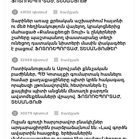
ՖՈՏՈՌԵՊՈՐՏԱԺ, ՏԵՍԱՆՅՈւԹ
49102 դիտում
Շամշյան
Տարիներ առաջ քրեական աշխարհում հայտնի
ու մեծ հեղինակություն վայելող, կրակոցներից
մահացած «Քանաքեռցի Տույի» և ընկերների
շահերը պաշտպանող փաստաբանը տեղի
ունեցող դատական նիստերի մասին փակագծեր
է բացում. ՖՈՏՈՌԵՊՈՐՏԱԺ, ՏԵՍԱՆՅՈւԹԵՐ
32668 դիտում
Շամշյան
Ոստիկանության և Աբովյանի քննչական
բաժիններ, ՊԾ Կոտայքի գումարտակ հասնելու
համար քաղաքացիները պիտի կրեն հակագազ,
որպեսզի չթունավորվեն, հետիոտներն էլ
քայլելիս պիտի անցնեն մետաղե ջարդոն
ավտոմեքենաների վրայով. ՖՈՏՈՌԵՊՈՐՏԱԺ,
ՏԵՍԱՆՅՈւԹ
30279 դիտում
Շամշյան
Ուջան գյուղի հարյուրավոր բնակիչներ
արդարացիորեն բարձրաձայնում են. «Լավ գործն
ավարտին հասցրեք. երեխաներին
մանկապարտեզ ու դպրոց ենք տանում փոշոտ ու