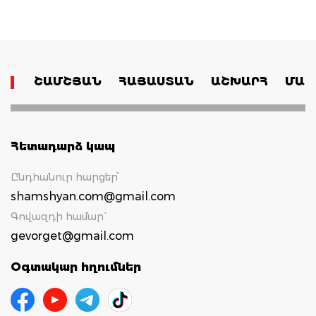
ՇԱՄՇՅԱՆ
ՀԱՅԱՍՏԱՆ
ԱՇԽԱՐՀ
ՄԱՄ
Հետադարձ կապ
Ընդհանուր հարցեր՝
shamshyan.com@gmail.com
Գովազդի համար`
gevorget@gmail.com
Օգտակար հղումներ