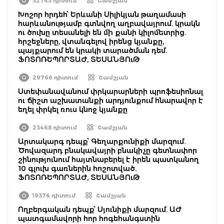
32743 դիտում
Շամշյան
Խոշոր հրդեհ՝ Երևանի Սիլիկյան թաղամասի
հարևանությամբ գտնվող աղբավայրում. կրակն
ու ծուխը տեսանելի են մի քանի կիլոմետրից.
հրշեջները, վտանգելով իրենց կյանքը,
պայքարում են կրակի տարածման դեմ.
ՖՈՏՈՌԵՊՈՐՏԱԺ, ՏԵՍԱՆՅՈւԹ
29766 դիտում
Շամշյան
Ստեփանավանում փրկարարների պրոֆեսիոնալ
ու ճիշտ աշխատանքի արդյունքում հնարավոր է
եղել փրկել ռուս կնոջ կյանքը
23468 դիտում
Շամշյան
Արտակարգ դեպք՝ Գեղարքունիքի մարզում.
Ծովազարդ բնակավայրի բնակիչը գետնափոր
շինությունում հայտնաբերել է իրեն պատկանող
10 գլուխ գառներին հոշոտված.
ՖՈՏՈՌԵՊՈՐՏԱԺ, ՏԵՍԱՆՅՈւԹ
19376 դիտում
Շամշյան
Ողբերգական դեպք՝ Սյունիքի մարզում. ԱԺ
պատգամավորի հոր հոգեհանգստին