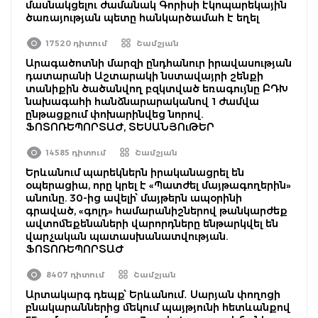
մասնակցելու ժամանակ Գորիսի էկոպարեկային
ծառայության պետը հանկարծամահ է եղել
17520 դիտում
Շամշյան
Արագածոտնի մարզի ընդհանուր իրավասության
դատարանի Աշտարակի նստավայրի շենքի
տանիքին ծածանվող բզկտված եռագույնը ԲԴԽ
նախագահի հանձնարարականով 1 ժամվա
ընթացքում փոխարինվեց նորով.
ՖՈՏՈՌԵՊՈՐՏԱԺ, ՏԵՍԱՆՅՈւԹԵՐ
14585 դիտում
Շամշյան
Երևանում պարեկներն իրականացրել են
օպերացիա, որը կրել է «Պատժել մայթագողերին»
անունը. 30-ից ավելի՝ մայթերն ապօրինի
գրաված, «գոլդ» համարանիշներով թանկարժեք
ավտոմեքենաների վարորդները ենթարկվել են
վարչական պատասխանատվության.
ՖՈՏՈՌԵՊՈՐՏԱԺ
8407 դիտում
Շամշյան
Արտակարգ դեպք՝ Երևանում․ Սարյան փողոցի
բնակարաններից մեկում պայթյունի հետևանքով