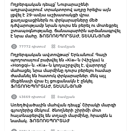
Ողբերգական դեպք՝ Նուբարաշենի
աղբավայրում. տրակտորով աղբը հրելիս այն
լցվել է 29-ամյա աշխատակցի վրա.
քաղաքացիներն ու փրկարարները մեծ
դժվարությամբ նրան դուրս են բերել ու մոտեցրել
շտապօգնությանը. ճանապարհին արձանագրվել
է նրա մահը. ՖՈՏՈՌԵՊՈՐՏԱԺ, ՏԵՍԱՆՅՈւԹ
77772 դիտում
Շամշյան
Ողբերգական ավտովթար՝ Երևանում. Գայի
պողոտայում բախվել են «Kia»-ն (Վիշկա) և
«Hongqi»-ն. «Kia»-ն կողաշրջվել է, վարորդը՝
մահացել. նրա մարմինը դուրս բերելու համար
ժամանել են հատուկ փրկարարներ. մեկ այլ
մեքենայի վրա էլ ցուցանակն է ընկել.
ՖՈՏՈՌԵՊՈՐՏԱԺ, ՏԵՍԱՆՅՈւԹ
43669 դիտում
Շամշյան
Առեղծվածային մահվան դեպք՝ Շիրակի մարզի
գյուղերից մեկում․ ծնողների շիրիմի մոտ
հայտնաբերվել են տղայի մարմինը, հրազեն և
նամակ․ ՖՈՏՈՌԵՊՈՐՏԱԺ