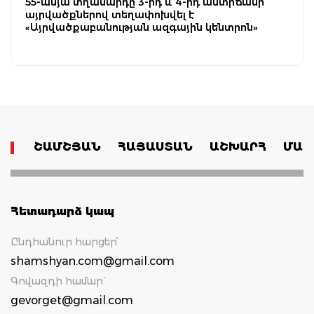
55-ամյա տղամարդը 3-րդ և 4-րդ աստիճանի
այրվածքներով տեղափոխվել է
«Այրվածքաբանության ազգային կենտրոն»
ՇԱՄՇՅԱՆ
ՀԱՅԱՍՏԱՆ
ԱՇԽԱՐՀ
ՄԱՄ
Հետադարձ կապ
Ընդհանուր հարցեր՝
shamshyan.com@gmail.com
Գովազդի համար`
gevorget@gmail.com