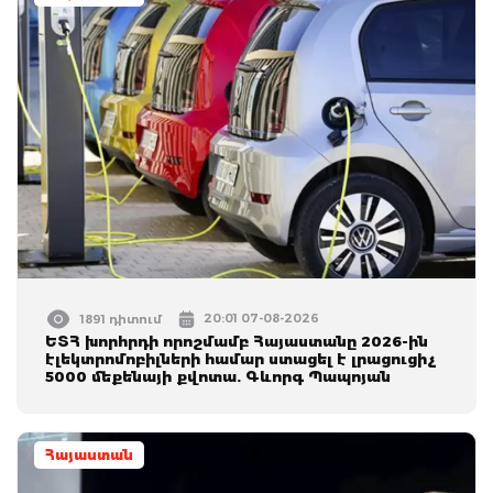
20:01 07-08-2026
1891 դիտում
ԵՏՀ խորհրդի որոշմամբ Հայաստանը 2026-ին
էլեկտրոմոբիլների համար ստացել է լրացուցիչ
5000 մեքենայի քվոտա. Գևորգ Պապոյան
Հայաստան