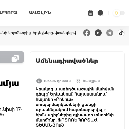
ՍՊՈՐՏ
ԱՎԵԼԻՆ
անի կիլոմետրից. հրշեջները, վտանգելով
Ամենադիտվածներ
ամյա
103394 դիտում
Շամշյան
Կրակոց և առեղծվածային մահվան
դեպք՝ Երևանում. Հայաստանում
հայտնի «Բոնուս»
սուպերմարկետների ցանցի
նիսի 17-
գրասենյակում հայտնաբերվել է
6»
հիմնադիրներից գլխավոր տնօրենի
մարմինը. ՖՈՏՈՌԵՊՈՐՏԱԺ,
ՏԵՍԱՆՅՈւԹ