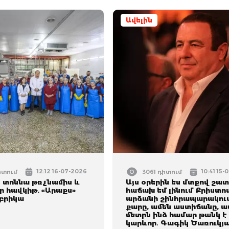
Ավելին
12:12 16-07-2026
10:41 15
իտում
3061 դիտում
0 տոննա թռչնամիս և
Այս օրերին ես մտքով շա
ր հավկիթ. «Արաքս»
հաճախ եմ լինում Քրիստո
բրիկա
արձանի շինհրապարակում
քարը, ամեն աստիճանը, ա
մետրն ինձ համար թանկ է 
կարևոր․ Գագիկ Ծառուկյ