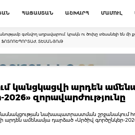
ՅԱՆ
ՀԱՅԱՍՏԱՆ
ԱՇԽԱՐՀ
ՄԱՄՈՒԼ
նությամբ գտնվող աղբավայրում. կրակն ու ծուխը տեսանելի են մի ք
եմ. ՖՈՏՈՌԵՊՈՐՏԱԺ, ՏԵՍԱՆՅՈւԹ
նում կանցկացվի արդեն ամեն
-2026» զորավարժությունը
մասնակցության նախապատրաստման շրջանակում հու
ի արդեն ամենամյա դարձած «Արծիվ գործընկեր-202