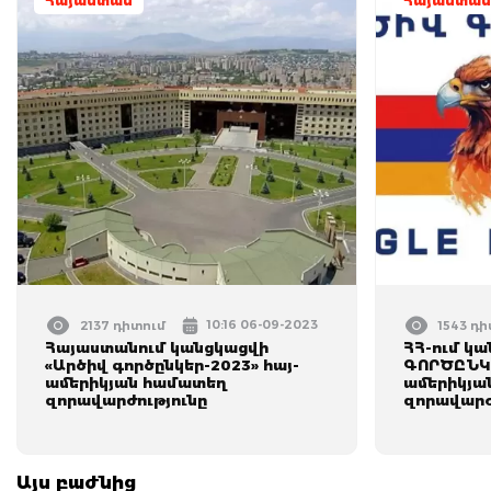
Հայաստան
Հայաստան
10:16 06-09-2023
2137 դիտում
1543 դ
Հայաստանում կանցկացվի
ՀՀ-ում կ
«Արծիվ գործընկեր-2023» հայ-
ԳՈՐԾԸՆԿԵ
ամերիկյան համատեղ
ամերիկյա
զորավարժությունը
զորավարժ
Այս բաժնից