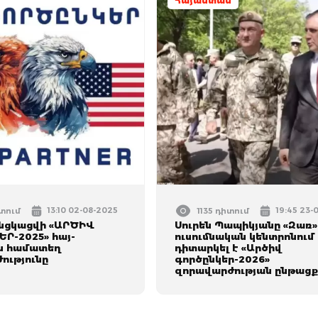
Հայաստան
13:10 02-08-2025
19:45 23-
իտում
1135 դիտում
անցկացվի «ԱՐԾԻՎ
Սուրեն Պապիկյանը «Զառ»
Ր-2025» հայ-
ուսումնական կենտրոնում
ն համատեղ
դիտարկել է «Արծիվ
ությունը
գործընկեր-2026»
զnրավարժության ընթացք