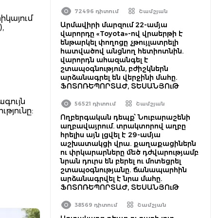
72496 դիտում
Շամշյան
իկայում
Արմավիրի մարզում 22-ամյա
,
վարորդը «Toyota»-ով վրաերթի է
ենթարկել փողոցը չթույլատրելի
հատվածով անցնող հետիոտնին.
վարորդն ահազանգել է
շտապօգնություն, բժիշկներն
արձանագրել են վերջինի մահը.
ՖՈՏՈՌԵՊՈՐՏԱԺ, ՏԵՍԱՆՅՈւԹ
ագույն
56521 դիտում
Շամշյան
թյունը:
Ողբերգական դեպք՝ Նուբարաշենի
աղբավայրում. տրակտորով աղբը
հրելիս այն լցվել է 29-ամյա
աշխատակցի վրա. քաղաքացիներն
ու փրկարարները մեծ դժվարությամբ
նրան դուրս են բերել ու մոտեցրել
շտապօգնությանը. ճանապարհին
արձանագրվել է նրա մահը.
ՖՈՏՈՌԵՊՈՐՏԱԺ, ՏԵՍԱՆՅՈւԹ
38569 դիտում
Շամշյան