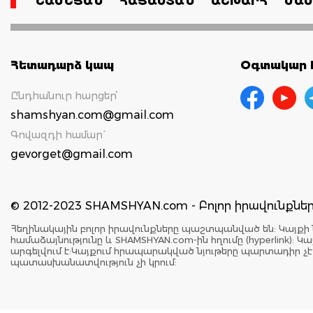
ՇԱՄՇՅԱՆ
ՀԱՅԱՍՏԱՆ
ԱՇԽԱՐՀ
ՄԱՄ
Հետադարձ կապ
Օգտակար հ
Ընդհանուր հարցեր՝
shamshyan.com@gmail.com
Գովազդի համար`
gevorget@gmail.com
© 2012-2023 SHAMSHYAN.com - Բոլոր իրավունքն
Հեղինակային բոլոր իրավունքները պաշտպանված են: Կայքի 
համաձայնությունը և SHAMSHYAN.com-ին հղումը (hyperlink)
արգելվում է:Կայքում հրապարակված նյութերը պարտադիր չ
պատասխանատվություն չի կրում: