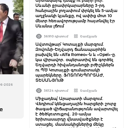
Արտակարգ դեպք ու բարի լուր.
Սևանի ջրափրկարարները 3-րդ
հանրային լողափում փրկել են 5-ամյա
աղջնակի կյանքը, ով ափից մոտ 10
մետր հեռավորությամբ հայտնվել էր
Սևանա լճում
36910 դիտում
Շամշյան
Ավտովթար՝ Կոտայքի մարզում.
Զովունի-Եղվարդ ճանապարհին
բախվել են «Alfa Romeo»-ն և «Opel»-ը.
կա վիրավոր․ օպերատիվ են գործել
Եղվարդի հիվանդանոցի բժիշկներն
ու ՊԾ Կոտայքի գումարտակի
պարեկները. ՖՈՏՈՌԵՊՈՐՏԱԺ,
ՏԵՍԱՆՅՈւԹ
06-2026
36124 դիտում
Շամշյան
Միջադեպ՝ Արարատի մարզում․
Վեդիում կենցաղային հարցերի շուրջ
ծագած վիճաբանությունն ավարտվել
ը
է ծեծկռտուքով․ 20-ամյա
երիտասարդը վնասվածքներ է
ստացել․ մասնակիցներից մեկը