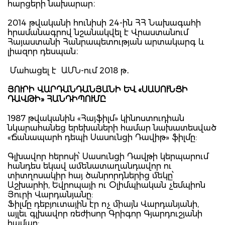
հարցերի նախարար։
2014 թվականի հունիսի 24-ին ՀՀ Նախագահի
հրամանագրով նշանակվել է Վրաստանում
Հայաստանի Հանրապետության արտակարգ և
լիազոր դեսպան։
Մահացել է ԱՄՆ-ում 2018 թ․
ՅՈՒՐԻ ՎԱՐԴԱՆԴԱՆՅԱՆԻ ԵՎ «ՍԱՍՈՒՆՑԻ
ԴԱՎԹԻ» ՀԱՆԴԻՊՈՒՄԸ
1987 թվականին «Հայֆիլմ» կինոստուդիան
նկարահանեց երեխաների համար նախատեսված
«Ճանապարհ դեպի Սասունցի Դավիթ» ֆիլմը:
Գլխավոր հերոսի՝ Սասունցի Դավթի կերպարում
հանդես եկավ ամենատաղանդավոր ու
տիտղոսակիր հայ ծանրորդներից մեկը՝
Աշխարհի, Եվրոպայի ու Օլիմպիական չեմպիոն
Յուրի Վարդանյանը:
Ֆիլմը դեբյուտային էր ոչ միայն Վարդանյանի,
այլեւ գլխավոր ռեժիսոր Գրիգոր Գյարդուշյանի
համար: