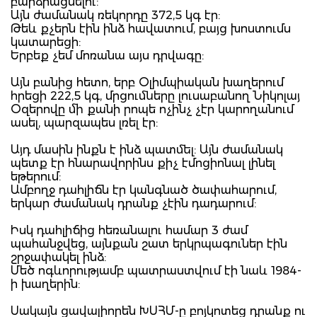
բարձրացնելու:
Այն ժամանակ ռեկորդը 372,5 կգ էր:
Թեև քչերն էին ինձ հավատում, բայց խոստումս
կատարեցի:
Երբեք չեմ մոռանա այս դրվագը:
Այն բանից հետո, երբ Օլիմպիական խաղերում
հրեցի 222,5 կգ, մրցումները լուսաբանող Նիկոլայ
Օզերովը մի քանի րոպե ոչինչ չէր կարողանում
ասել, պարզապես լռել էր:
Այդ մասին ինքն է ինձ պատմել: Այն ժամանակ
պետք էր հնարավորինս քիչ էմոցիոնալ լինել
եթերում:
Ամբողջ դահլիճն էր կանգնած ծափահարում,
երկար ժամանակ դրանք չէին դադարում:
Իսկ դահլիճից հեռանալու համար 3 ժամ
պահանջվեց, այնքան շատ երկրպագուներ էին
շրջափակել ինձ:
Մեծ ոգևորությամբ պատրաստվում էի նաև 1984-
ի խաղերին:
Սակայն ցավալիորեն ԽՍՀՄ-ը բոյկոտեց դրանք ու