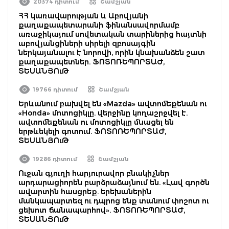
20374 դիտում
Շամշյան
ՀՀ կառավարության և Աբովյանի
քաղաքապետարանի ֆինանսավորմամբ
առաջիկայում սովետական տարիներից հայտնի
աբովյանցիների սիրելի զբոսայգին
ներկայանալու է նորովի, որին կնախանձեն շատ
քաղաքապետներ. ՖՈՏՈՌԵՊՈՐՏԱԺ,
ՏԵՍԱՆՅՈւԹ
19766 դիտում
Շամշյան
Երևանում բախվել են «Mazda» ավտոմեքենան ու
«Honda» մոտոցիկլը. վերջինը կողաշրջվել է.
ավտոմեքենան ու մոտոցիկլը մնացել են
երթևեկելի գոտում. ՖՈՏՈՌԵՊՈՐՏԱԺ,
ՏԵՍԱՆՅՈւԹ
19286 դիտում
Շամշյան
Ուջան գյուղի հարյուրավոր բնակիչներ
արդարացիորեն բարձրաձայնում են. «Լավ գործն
ավարտին հասցրեք. երեխաներին
մանկապարտեզ ու դպրոց ենք տանում փոշոտ ու
ցեխոտ ճանապարհով». ՖՈՏՈՌԵՊՈՐՏԱԺ,
ՏԵՍԱՆՅՈւԹ