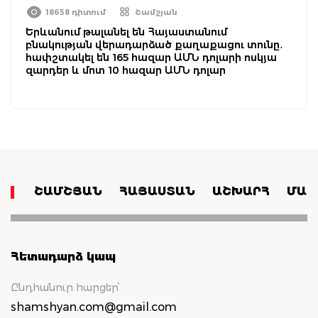
18658 դիտում
Շամշյան
Երևանում թալանել են Հայաստանում
բնակության վերադարձած քաղաքացու տունը․
հափշտակել են 165 հազար ԱՄՆ դոլարի ոսկյա
զարդեր և մոտ 10 հազար ԱՄՆ դոլար
ՇԱՄՇՅԱՆ
ՀԱՅԱՍՏԱՆ
ԱՇԽԱՐՀ
ՄԱՄ
Հետադարձ կապ
Ընդհանուր հարցեր՝
shamshyan.com@gmail.com