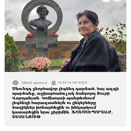
16:59 13-06-2023
38659 դիտում
Ծնունդդ շնորհավոր լեգենդ դարձած, հայ ազգի
պարծանք, աշխարhահռչակ ծանրորդ Յուրի
Վարդանյան․ Կոմիտասի պանթեոնում
լեգենդի հարազատներն ու ընկերները
ծաղիկներ խոնարհեցին ու խնկարկում
կատարեցին նրա շիրիմին․ ՖՈՏՈՌԵՊՈՐՏԱԺ,
ՏԵՍԱՆՅՈՒԹ