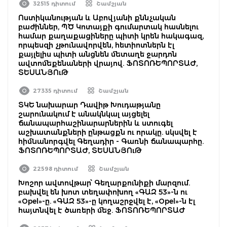
32515 դիտում
Շամշյան
Ոստիկանության և Աբովյանի քննչական
բաժիններ, ՊԾ Կոտայքի գումարտակ հասնելու
համար քաղաքացիները պիտի կրեն հակագազ,
որպեսզի չթունավորվեն, հետիոտներն էլ
քայլելիս պիտի անցնեն մետաղե ջարդոն
ավտոմեքենաների վրայով. ՖՈՏՈՌԵՊՈՐՏԱԺ,
ՏԵՍԱՆՅՈւԹ
27335 դիտում
Շամշյան
ՏԿԵ նախարար Դավիթ Խուդաթյանը
շարունակում է անակնկալ այցելել
ճանապարհաշինարարներին և ստուգել
աշխատանքների ընթացքն ու որակը. սկսվել է
հիմնանորգվել Գեղադիր - Գառնի ճանապարհը.
ՖՈՏՈՌԵՊՈՐՏԱԺ, ՏԵՍԱՆՅՈւԹ
22598 դիտում
Շամշյան
Խոշոր ավտովթար՝ Գեղարքունիքի մարզում.
բախվել են խոտ տեղափոխող «ԳԱԶ 53»-ն ու
«Opel»-ը. «ԳԱԶ 53»-ը կողաշրջվել է, «Opel»-ն էլ
հայտնվել է ծառերի մեջ. ՖՈՏՈՌԵՊՈՐՏԱԺ