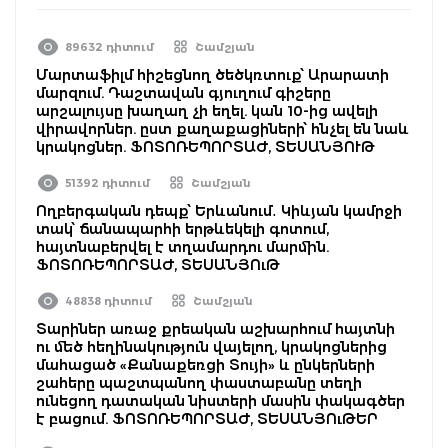
89632 դիտում
Շամշյան
Մարտաֆիլմ հիշեցնող ծեծկռտուք՝ Արարատի
մարզում. Դաշտավան գյուղում գիշերը
արշալույսը խաղաղ չի եղել. կան 10-ից ավելի
վիրավորներ. ըստ քաղաքացիների՝ հնչել են նաև
կրակոցներ. ՖՈՏՈՌԵՊՈՐՏԱԺ, ՏԵՍԱՆՅՈՒԹ
51392 դիտում
Շամշյան
Ողբերգական դեպք՝ Երևանում․ Կիևյան կամրջի
տակ՝ ճանապարհի երթևեկելի գոտում,
հայտնաբերվել է տղամարդու մարմին.
ՖՈՏՈՌԵՊՈՐՏԱԺ, ՏԵՍԱՆՅՈւԹ
48838 դիտում
Շամշյան
Տարիներ առաջ քրեական աշխարհում հայտնի
ու մեծ հեղինակություն վայելող, կրակոցներից
մահացած «Քանաքեռցի Տույի» և ընկերների
շահերը պաշտպանող փաստաբանը տեղի
ունեցող դատական նիստերի մասին փակագծեր
է բացում. ՖՈՏՈՌԵՊՈՐՏԱԺ, ՏԵՍԱՆՅՈւԹԵՐ