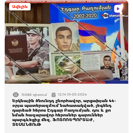
Ավելին
12:14 10-03-2024
15086 դիտում
Երկնային ծնունդդ շնորհավոր, արցախյան 44-
օրյա պատերազմում նահատակված, լեգենդ
դարձած հերոս Էդգար Բաղումյան. դու և քո
նման հազարավոր հերոսներ գարուններ
պարգևեցիք մեզ. ՖՈՏՈՌԵՊՈՐՏԱԺ,
ՏԵՍԱՆՅՈւԹ