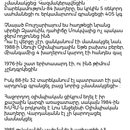
չմասնակցեց: Կազմակերպվեցին
Բարեկամություն-84 խաղերը, ես կրկին 5 ռեկորդ
սահմանեցի ու երկամարտում գրանցեցի 405 կգ:
Չնայած Բուլղարիայում ես հաղթեցի նրանց
սիրելի Զլատևին, դահլիճը Մոսկվայից ոչ պակաս
ջերմ ողջունեց ինձ:
Դա էլ վերջը չէր, ցանկանում էի մասնակցել նաև
1988-ի Սեուլի Օլիմպիադային: Եթե բախտս բերեր,
միանգամից 4 խաղերում կարող էի հանդես գալ:
1976-ին շատ երիտասարդ էի, ու ինձ թիմում
չընդգրկեցին:
Իսկ 88-ին 32 տարեկանում էլ պատրաստ էի լավ
արդյունք գրանցել, բայց նորից չմասնակցեցի» ։
Հաջորդող օլիմպիական ցիկլում եղել է իր
քաշային կարգի առաջատարը, սակայն 1984-ին
ԽՍՀՄ-ն բոյկոտել է Լոս Անջելեսի Օլիմպիական
խաղերը, Վարդանյանն էլ չի կարողացել
մասնակցել:
1985 թվականին սահմանել է աշխարհի 43