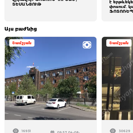
է երթևեկե
ՏԵՍԱՆՅՈՒԹ
փոսում․ կ
ՖՈՏՈՌԵՊ
Այս բաժնից
Շամշյան
Շամշյան
16931
30629
09:57 04-08-