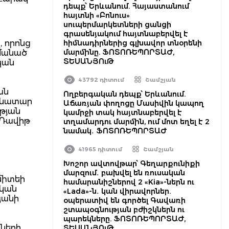
դեպք՝ Երևանում. Հայաստանում
հայտնի «Բոնուս»
սուպերմարկետների ցանցի
գրասենյակում հայտնաբերվել է
, որոնց
հիմնադիրներից գլխավոր տնօրենի
մարմինը. ՖՈՏՈՌԵՊՈՐՏԱԺ,
ամանած
ՏԵՍԱՆՅՈւԹ
կան
43792 դիտում
Շամշյան
ան
Ողբերգական դեպք՝ Երևանում.
մանատար
Աճառյան փողոցը Մասիվին կապող
թյան
կամրջի տակ հայտնաբերվել է
 Դավիթ
տղամարդու մարմին, ում մոտ եղել է 2
նամակ․ ՖՈՏՈՌԵՊՈՐՏԱԺ
41965 դիտում
Շամշյան
Խոշոր ավտովթար՝ Գեղարքունիքի
մարզում․ բախվել են ռուսական
միտեի
համարանիշներով 2 «Kia»-ներն ու
ական
«Lada»-ն․ կան վիրավորներ.
յանի
օպերատիվ են գործել Գավառի
շտապօգնության բժիշկներն ու
պարեկները. ՖՈՏՈՌԵՊՈՐՏԱԺ,
րների
ՏԵՍԱՆՅՈւԹ