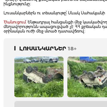
ինքնությունը։
Լուսանկարներն ու տեսանյութը՝ Սևակ Սահակյանի
Ծանուցում.
Ենթադրյալ հանցանքի մեջ կասկածվողը
մեղավորությունն ապացուցված չէ ՀՀ քրեական 
օրինական ուժի մեջ մտած դատավճռով։
ԼՈՒՍԱՆԿԱՐՆԵՐ
18+