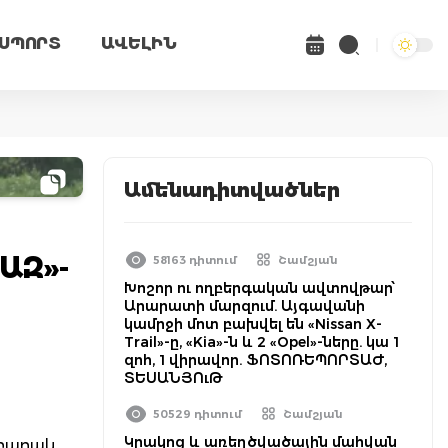
ՍՊՈՐՏ
ԱՎԵԼԻՆ
Ամենադիտվածներ
ԱԶ»-
58163 դիտում
Շամշյան
Խոշոր ու ողբերգական ավտովթար՝
Արարատի մարզում. Այգավանի
կամրջի մոտ բախվել են «Nissan X-
Trail»-ը, «Kia»-ն և 2 «Opel»-ները. կա 1
զոհ, 1 վիրավոր. ՖՈՏՈՌԵՊՈՐՏԱԺ,
ՏԵՍԱՆՅՈւԹ
50529 դիտում
Շամշյան
Կրակոց և առեղծվածային մահվան
մբարակ