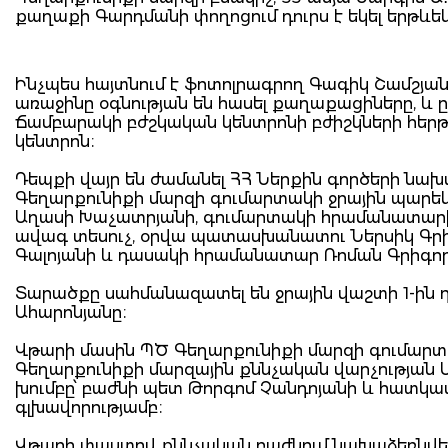
քաղաքի Գարդմանի փողոցում դուրս է եկել երթևեկ
Ինչպես հայտնում է ֆոտոլրագրող Գագիկ Շամշյանը
առաջինը օգնության են հասել քաղաքացիները, 
Ճամբարակի բժշկական կենտրոնի բժիշկների հեր
կենտրոն։
Դեպքի վայր են ժամանել ՀՀ Ներքին գործերի նա
Գեղարքունիքի մարզի գումարտակի ջրային պարե
Աղասի Խաչատրյանի, գումարտակի հրամանատարի
ավագ տեսուչ, օրվա պատասխանատու Ներսիկ Գր
Գալոյանի և դասակի հրամանատար Ռոման Գրիգոր
Տարածքը սահմանազատել են ջրային վաշտի 1-ին 
Ահարոնյանը։
Վթարի մասին ՊԾ Գեղարքունիքի մարզի գումարտա
Գեղարքունիքի մարզային քննչական վարչության 
խումբը՝ բաժնի պետ Թորգոմ Չանդոյանի և հատկ
գլխավորությամբ։
Վթարի փաստով քննչական բաժնում նախաձեռնվել է