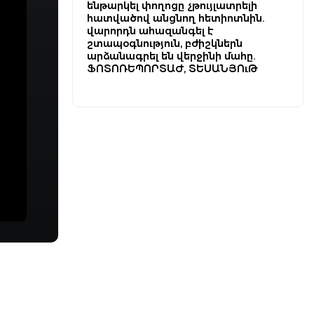
ենթարկել փողոցը չթույլատրելի
հատվածով անցնող հետիոտնին.
վարորդն ահազանգել է
շտապօգնություն, բժիշկներն
արձանագրել են վերջինի մահը.
ՖՈՏՈՌԵՊՈՐՏԱԺ, ՏԵՍԱՆՅՈւԹ