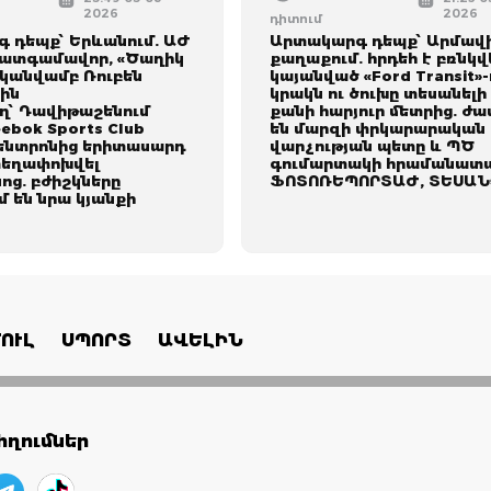
2026
2026
դիտում
 դեպք՝ Երևանում. ԱԺ
Արտակարգ դեպք՝ Արմավ
ատգամավոր, «Ծաղիկ
քաղաքում. հրդեհ է բռնկվ
ականվամբ Ռուբեն
կայանված «Ford Transit»-
ին
կրակն ու ծուխը տեսանելի 
՝ Դավիթաշենում
քանի հարյուր մետրից. ժա
ebok Sports Club
են մարզի փրկարարական
կենտրոնից երիտասարդ
վարչության պետը և ՊԾ
տեղափոխվել
գումարտակի հրամանատա
ոց. բժիշկները
ՖՈՏՈՌԵՊՈՐՏԱԺ, ՏԵՍԱՆ
 են նրա կյանքի
ՈՒԼ
ՍՊՈՐՏ
ԱՎԵԼԻՆ
ղումներ