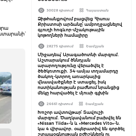
30028 դիտում
Հայաստան
Ձիթհանքովում բացվեց Հիսուս
Քրիստոսի արձանը՝ ամբողջացնելով
նրա
գյուղի հոգևոր-մշակութային
ատարանի`
կոթողների համալիրը
28275 դիտում
Շամշյան
Միջադեպ՝ Արագածոտնի մարզում․
Աշտարակում ծննդյան
արարողությունը վերածվել է
ծեծկռտուքի․ 34-ամյա տղամարդը
ծակող-կտրող առարկայից
վնասվածքներ է ստացել, իսկ
ոստիկանության բաժնում նրանցից
մեկը հարվածել է մյուսի գլխին
26661 դիտում
Շամշյան
Խոշոր ավտովթար՝ Տավուշի
մարզում․ Ծաղկավանում բախվել են
«Nissan Tiida»-ն և «Mercedes Vito»-ն․
կա 4 վիրավոր․ օպերատիվ են գործել
շտապօգնության բժիշկներն ու