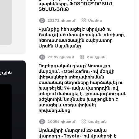
պարեկները․ ՖՈՏՈՌԵՊՈՐՏԱԺ,
ՏԵՍԱՆՅՈւԹ
23272 դիտում
Մամուլ
Կյանքից հեռացել է սիրված ու
ճանաչված մտավորական, ռեժիսոր,
հեռուստատեսային օպերատոր
Արսեն Ասլանյանը
22195 դիտում
Շամշյան
Ողբերգական դեպք՝ Կոտայքի
մարզում․ «Opel Zafira»-ով մեղվի
իքին
փեթակների տեղափոխման
ժամանակ մեղուները հարձակվել ու
խայթել են 74-ամյա վարորդին, ով
տեղում մահացել է․ շտապօգնության
բժշկուհին նույնպես խայթոցներ է
ստացել և տեղափոխվել
հիվանդանոց
20054 դիտում
Շամշյան
Արմավիրի մարզում 22-ամյա
վարորդը «Toyota»-ով վրաերթի է