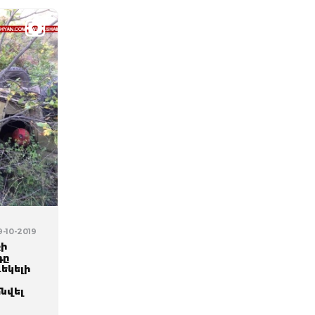
9-10-2019
քի
դը
ևեկելի
տնվել