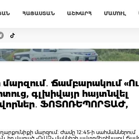
ՅԱՆ
ՀԱՅԱՍՏԱՆ
ԱՇԽԱՐՀ
ՄԱՄՈՒԼ
մարզում․ Ճամբարակում «Ու
գոտուց, գլխիվայր հայտնվել
ավորներ․ ՖՈՏՈՌԵՊՈՐՏԱԺ,
Գեղարքունիքի մարզում։ Ժամը 12։45-ի սահմաններում
․-ն, իր վարած «ՈւԱԶ» մակնիշի ավտոմեքենայով Ճա