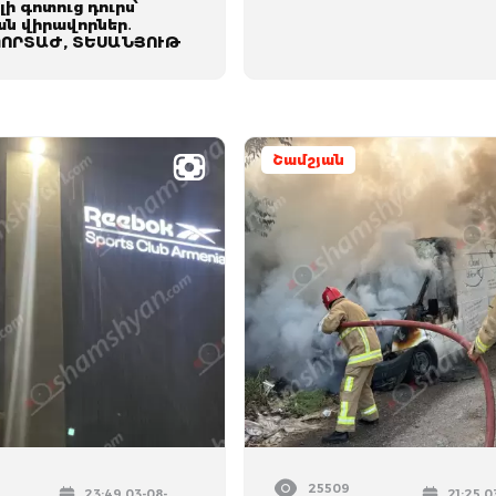
լի գոտուց դուրս՝
ան վիրավորներ․
ՈՐՏԱԺ, ՏԵՍԱՆՅՈՒԹ
Շամշյան
25509
23:49 03-08-
21:25 0