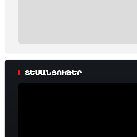
ՏԵՍԱՆՅՈՒԹԵՐ