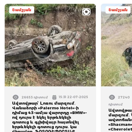
Շամշյան
Շամշյան
15:31 22-07-2025
26653 դիտում
27240
Ավտովթար՝ Լոռու մարզում․
դիտում
Վանաձորի «Palermo Hotel»-ի
Ավտովթար
դիմաց 43-ամյա վարորդը «BMW»-
մարզում․
ով դուրս է եկել երթևեկելի
ավտոճանա
գոտուց և գլխիվայր հայտնվել
«Shacman
երթևեկելի գոտուց դուրս․ կա
«Chevrole
վիրավոր․ ՖՈՏՈՌԵՊՈՐՏԱԺ,