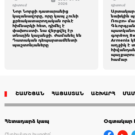
2026
դիտում
դիտում
Նոր Նորքի դատարանից
Արտակարգ
կալանավորը, որը կապ չունի
նախկին պ
քրեակատարողական որևէ
Ռուբո» մ
հիմնարկի հետ, դիմել է
Գևորգյան
փախուստի. նա վերցվել էր
պատկանող
տնային կալանքի․ ժամանել են
գործող Re
Դատական դեպարտամենտի
Armenia 
պաշտոնյաները
աղջիկ է 
հիվանդան
պայքարում
համար
ՇԱՄՇՅԱՆ
ՀԱՅԱՍՏԱՆ
ԱՇԽԱՐՀ
ՄԱՄ
Հետադարձ կապ
Օգտակար հ
Ընդհանուր հարցեր՝