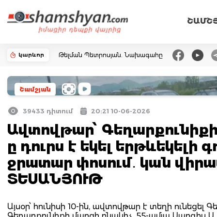
ՇԱՄՇ
կարևոր
Թելման Պետրոսյան. Նախագահը
Շամշյան
39433 դիտում
20:21 10-06-2026
Ավտովթար՝ Գեղարքունիքի 
ը դուրս է եկել երթևեկելի 
ջրատար փոսում․ կան վիր
ՏԵՍԱՆՅՈՒԹ
Այսօր՝ հունիսի 10-ին, ավտովթար է տեղի ունեցել 
Գեղարքունիքի մարզի բնակիչ, 55-ամյա Սարգիս Ա