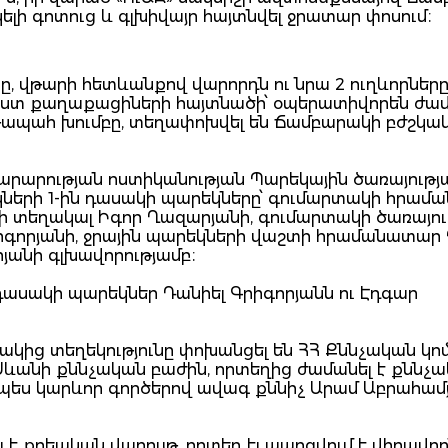
ելի գոտուց և գլխիվայր հայտնվել ջրատար փոսում։
, վթարի հետևանքով վարորդն ու նրա 2 ուղևորները
և ըստ քաղաքացիների հայտնածի՝ օպերատիվորեն ժ
թապահ խումբը, տեղափոխվել են Ճամբարակի բժշկա
խարարության ոստիկանության Պարեկային ծառայությ
կների 1-ին դասակի պարեկները՝ գումարտակի հրա
 տեղակալ Իգոր Ղազարյանի, գումարտակի ծառայու
իգորյանի, ջրային պարեկների վաշտի հրամանատար
յանի գլխավորությամբ։
դասակի պարեկներ Դանիել Գրիգորյանն ու Էդգար
կից տեղեկությունը փոխանցել են ՀՀ Քննչական կո
Սևանի քննչական բաժին, որտեղից ժամանել է քննչ
ապես կարևոր գործերով ավագ քննիչ Արամ Աբրահամ
 քրեական վարույթ, որտեղ էլ պարզվում է վիրավո