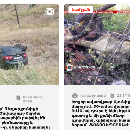
Շամշյան
22:54 1
33733 դիտում
10:46 31-07-
2026
Խոշոր ավտովթար Սյունի
մարզում. 30-ամյա վարոր
՝ Գեղարքունիքի
ՈւԱԶ-ով դուրս է եկել երթ
 Ծովագյուղ-Շորժա
գոտուց և մի քանի մետր
պարհին բախվել են
գլորվելով, գլխիվայր հայ
» բեռնատարը և
ձորում. ՖՈՏՈՌԵՊՈՐՏԱԺ
t»-ը․ վերջինը հայտնվել