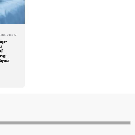
6-08-2026
աթ-
ա
ւմ
ոց․
 նրա