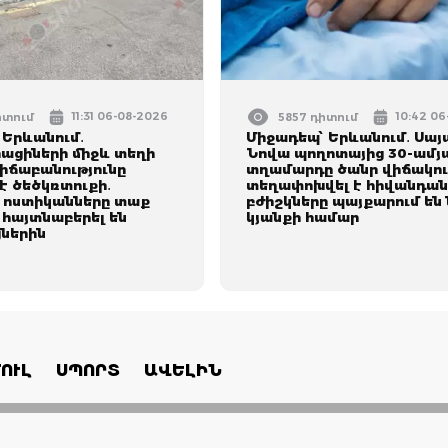
11:31 06-08-2026
10:42 0
իտում
5857 դիտում
 Երևանում․
Միջադեպ՝ Երևանում․ Սայ
ացիների միջև տեղի
Նովա պողոտայից 30-ամյ
վիճաբանությունը
տղամարդը ծանր վիճակո
է ծեծկռտուքի․
տեղափոխվել է հիվանդան
 ոստիկանները տաք
բժիշկները պայքարում են
 հայտնաբերել են
կյանքի համար
ներին
ՈՒԼ
ՍՊՈՐՏ
ԱՎԵԼԻՆ