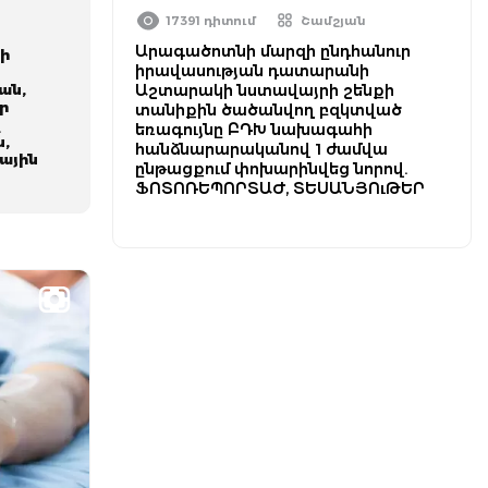
17391 դիտում
Շամշյան
՝
Արագածոտնի մարզի ընդհանուր
ցի
իրավասության դատարանի
ան,
Աշտարակի նստավայրի շենքի
ր
տանիքին ծածանվող բզկտված
վ
եռագույնը ԲԴԽ նախագահի
ն,
հանձնարարականով 1 ժամվա
ային
ընթացքում փոխարինվեց նորով.
ՖՈՏՈՌԵՊՈՐՏԱԺ, ՏԵՍԱՆՅՈւԹԵՐ