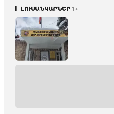
ԼՈՒՍԱՆԿԱՐՆԵՐ
1+