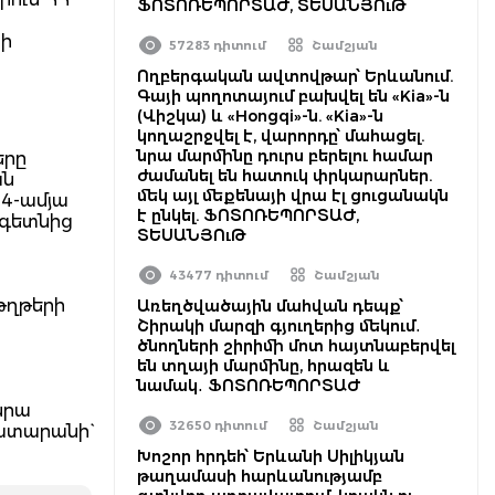
ՖՈՏՈՌԵՊՈՐՏԱԺ, ՏԵՍԱՆՅՈւԹ
ն
նի
57283 դիտում
Շամշյան
Ողբերգական ավտովթար՝ Երևանում.
Գայի պողոտայում բախվել են «Kia»-ն
(Վիշկա) և «Hongqi»-ն. «Kia»-ն
կողաշրջվել է, վարորդը՝ մահացել.
նրա մարմինը դուրս բերելու համար
երը
ժամանել են հատուկ փրկարարներ.
ան
մեկ այլ մեքենայի վրա էլ ցուցանակն
14-ամյա
է ընկել. ՖՈՏՈՌԵՊՈՐՏԱԺ,
 գետնից
ՏԵՍԱՆՅՈւԹ
43477 դիտում
Շամշյան
թղթերի
Առեղծվածային մահվան դեպք՝
Շիրակի մարզի գյուղերից մեկում․
ծնողների շիրիմի մոտ հայտնաբերվել
են տղայի մարմինը, հրազեն և
նամակ․ ՖՈՏՈՌԵՊՈՐՏԱԺ
նրա
32650 դիտում
Շամշյան
ատարանի`
Խոշոր հրդեհ՝ Երևանի Սիլիկյան
թաղամասի հարևանությամբ