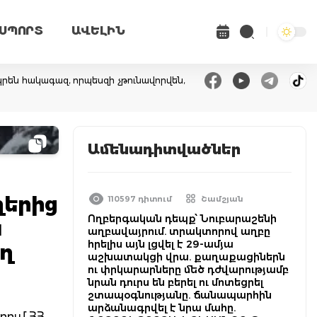
ՍՊՈՐՏ
ԱՎԵԼԻՆ
րեն հակագազ, որպեսզի չթունավորվեն,
Ամենադիտվածներ
ղերից
110597 դիտում
Շամշյան
Ողբերգական դեպք՝ Նուբարաշենի
ն
աղբավայրում. տրակտորով աղբը
հրելիս այն լցվել է 29-ամյա
ող
աշխատակցի վրա. քաղաքացիներն
ու փրկարարները մեծ դժվարությամբ
նրան դուրս են բերել ու մոտեցրել
շտապօգնությանը. ճանապարհին
արձանագրվել է նրա մահը.
րում ՀՀ