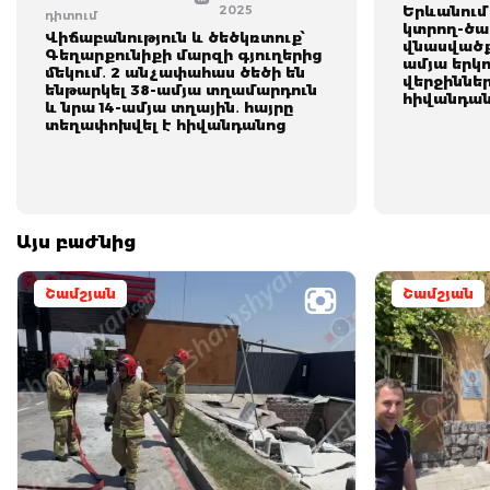
2025
Երևանում 
դիտում
կտրող-ծա
Վիճաբանություն և ծեծկռտուք՝
վնասվածք
Գեղարքունիքի մարզի գյուղերից
ամյա երկ
մեկում․ 2 անչափահաս ծեծի են
վերջիննե
ենթարկել 38-ամյա տղամարդուն
հիվանդան
և նրա 14-ամյա տղային․ հայրը
տեղափոխվել է հիվանդանոց
Այս բաժնից
Շամշյան
Շամշյան