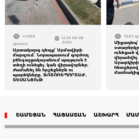
47099
11567 դ
12:56 06-08-
2026
Միջադեպ՝
դիտում
օտարերկր
Արտակարգ դեպք՝ Արմավիրի
ունեցած 
մարզում. Նորապատում գործող
վերածվել 
բենզալցակայանում պայթյուն է
Արաբկիրի
տեղի ունեցել. կան վիրավորներ.
հետքերով
ժամանել են հրշեջներն ու
մասնակից
պարեկները. ՖՈՏՈՌԵՊՈՐՏԱԺ,
ՏԵՍԱՆՅՈւԹ
ՇԱՄՇՅԱՆ
ՀԱՅԱՍՏԱՆ
ԱՇԽԱՐՀ
ՄԱՄ