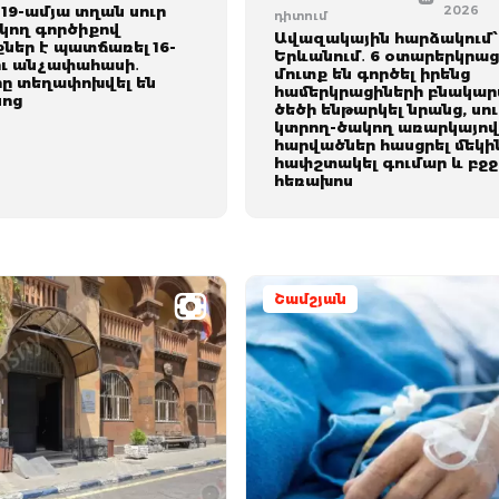
19-ամյա տղան սուր
2026
դիտում
կող գործիքով
Ավազակային հարձակում
ներ է պատճառել 16-
Երևանում․ 6 օտարերկրա
ու անչափահասի․
մուտք են գործել իրենց
րը տեղափոխվել են
համերկրացիների բնակար
ոց
ծեծի ենթարկել նրանց, սու
կտրող-ծակող առարկայո
հարվածներ հասցրել մեկի
հափշտակել գումար և բջջ
հեռախոս
Շամշյան