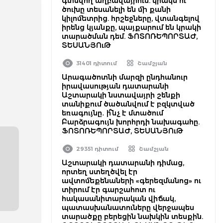
գտնվող աղբավայրում. կրակն ու
ծուխը տեսանելի են մի քանի
կիլոմետրից. հրշեջները, վտանգելով
իրենց կյանքը, պայքարում են կրակի
տարածման դեմ. ՖՈՏՈՌԵՊՈՐՏԱԺ,
ՏԵՍԱՆՅՈւԹ
31401 դիտում
Շամշյան
Արագածոտնի մարզի ընդհանուր
իրավասության դատարանի
Աշտարակի նստավայրի շենքի
տանիքում ծածանվում է բզկտված
եռագույնը․ ի՞նչ է մտածում
Բարձրագույն խորհրդի նախագահը.
ՖՈՏՈՌԵՊՈՐՏԱԺ, ՏԵՍԱՆՅՈւԹ
29351 դիտում
Շամշյան
Աշտարակի դատարանի դիմաց,
որտեղ ստեղծվել էր
ավտոմեքենաների «գերեզմանոց» ու
տիրում էր գարշահոտ ու
հակասանիտարական վիճակ,
պատասխանատուները վերջապես
տարածքը բերեցին նախկին տեսքին.