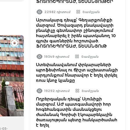
ՖՈՏՈՌԵՊՈՐՏԱԺ, ՏԵՍԱՆՅՈւԹԵՐ
22982 դիտում
Շամշյան
Արտակարգ դեպք՝ Գեղարքունիքի
մարզում. Ծովազարդ բնակավայրի
բնակիչը գետնափոր շինությունում
հայտնաբերել է իրեն պատկանող 10
գլուխ գառներին հոշոտված.
ՖՈՏՈՌԵՊՈՐՏԱԺ, ՏԵՍԱՆՅՈւԹ
19349 դիտում
Շամշյան
Ստեփանավանում փրկարարների
պրոֆեսիոնալ ու ճիշտ աշխատանքի
արդյունքում հնարավոր է եղել փրկել
ռուս կնոջ կյանքը
19292 դիտում
Շամշյան
Ողբերգական դեպք՝ Սյունիքի
մարզում. ԱԺ պատգամավորի հոր
հոգեհանգստին մասնակցելու
ժամանակ Գորիսի էկոպարեկային
ծառայության պետը հանկարծամահ
է եղել
5-03-