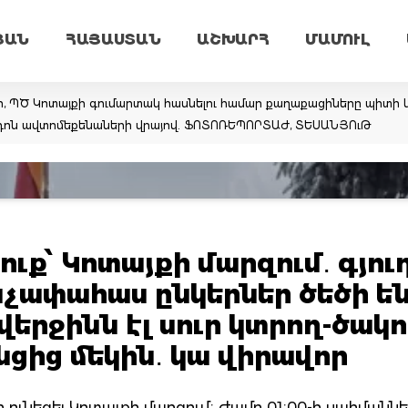
ՅԱՆ
ՀԱՅԱՍՏԱՆ
ԱՇԽԱՐՀ
ՄԱՄՈՒԼ
ր, ՊԾ Կոտայքի գումարտակ հասնելու համար քաղաքացիները պիտի կ
արդոն ավտոմեքենաների վրայով. ՖՈՏՈՌԵՊՈՐՏԱԺ, ՏԵՍԱՆՅՈւԹ
ւք՝ Կոտայքի մարզում․ գյու
չափահաս ընկերներ ծեծի ե
 վերջինն էլ սուր կտրող-ծակ
նցից մեկին․ կա վիրավոր
ի ունեցել Կոտայքի մարզում։ Ժամը 01։00-ի սահմաննե