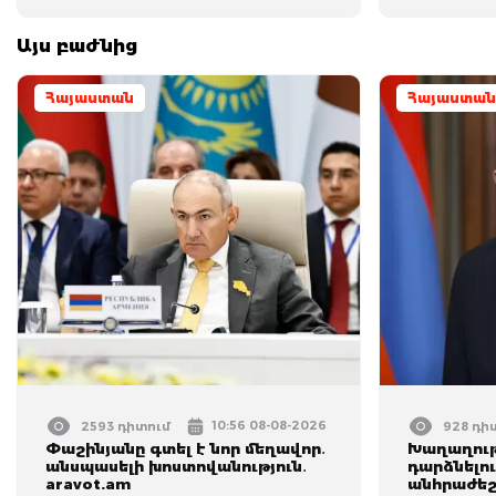
Այս բաժնից
Հայաստան
Հայաստան
10:56 08-08-2026
2593 դիտում
928 դի
Փաշինյանը գտել է նոր մեղավոր․
Խաղաղութ
անսպասելի խոստովանություն․
դարձնելո
aravot.am
անհրաժեշտ