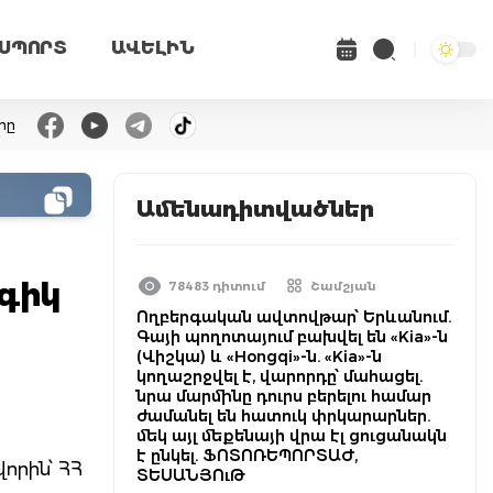
ՍՊՈՐՏ
ԱՎԵԼԻՆ
րը
Ամենադիտվածներ
գիկ
78483 դիտում
Շամշյան
Ողբերգական ավտովթար՝ Երևանում.
Գայի պողոտայում բախվել են «Kia»-ն
(Վիշկա) և «Hongqi»-ն. «Kia»-ն
կողաշրջվել է, վարորդը՝ մահացել.
նրա մարմինը դուրս բերելու համար
ժամանել են հատուկ փրկարարներ.
մեկ այլ մեքենայի վրա էլ ցուցանակն
է ընկել. ՖՈՏՈՌԵՊՈՐՏԱԺ,
որին՝ ՀՀ
ՏԵՍԱՆՅՈւԹ