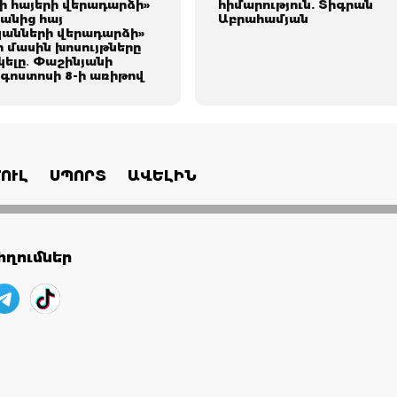
 հայերի վերադարձի»
հիմարnւթյուն. Տիգրան
անից հայ
Աբրահամյան
անների վերադարձի»
 մասին խոսույթները
կելը․ Փաշինյանի
օգոստոսի 8-ի առիթով
ՈՒԼ
ՍՊՈՐՏ
ԱՎԵԼԻՆ
ղումներ