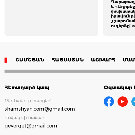
Ղարաբաղի
և «Ադրբեջ
փախuտակ
իրավունքի
չշարունա
ուղերձը՝ 
ՇԱՄՇՅԱՆ
ՀԱՅԱՍՏԱՆ
ԱՇԽԱՐՀ
ՄԱՄ
Հետադարձ կապ
Օգտակար հ
Ընդհանուր հարցեր՝
shamshyan.com@gmail.com
Գովազդի համար`
gevorget@gmail.com