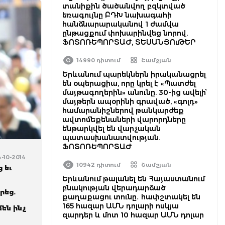
տանիքին ծածանվող բզկտված
եռագույնը ԲԴԽ նախագահի
հանձնարարականով 1 ժամվա
ընթացքում փոխարինվեց նորով.
ՖՈՏՈՌԵՊՈՐՏԱԺ, ՏԵՍԱՆՅՈւԹԵՐ
14990 դիտում
Շամշյան
Երևանում պարեկներն իրականացրել
են օպերացիա, որը կրել է «Պատժել
մայթագողերին» անունը. 30-ից ավելի՝
մայթերն ապօրինի գրաված, «գոլդ»
համարանիշներով թանկարժեք
ավտոմեքենաների վարորդները
ենթարկվել են վարչական
պատասխանատվության.
ՖՈՏՈՌԵՊՈՐՏԱԺ
4-10-2014
10942 դիտում
Շամշյան
 եւ
Երևանում թալանել են Հայաստանում
բնակության վերադարձած
րեց.
քաղաքացու տունը․ հափշտակել են
165 հազար ԱՄՆ դոլարի ոսկյա
մեն ինչ
զարդեր և մոտ 10 հազար ԱՄՆ դոլար