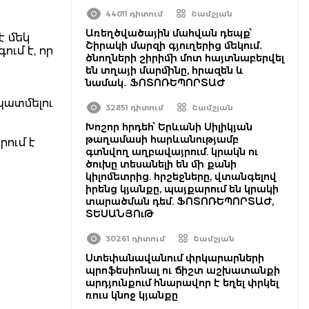
44011 դիտում
Շամշյան
Առեղծվածային մահվան դեպք՝
է մեկ
Շիրակի մարզի գյուղերից մեկում․
ում է, որ
ծնողների շիրիմի մոտ հայտնաբերվել
են տղայի մարմինը, հրազեն և
նամակ․ ՖՈՏՈՌԵՊՈՐՏԱԺ
պատմելու
32851 դիտում
Շամշյան
Խոշոր հրդեհ՝ Երևանի Սիլիկյան
թաղամասի հարևանությամբ
րում է
գտնվող աղբավայրում. կրակն ու
ծուխը տեսանելի են մի քանի
կիլոմետրից. հրշեջները, վտանգելով
իրենց կյանքը, պայքարում են կրակի
տարածման դեմ. ՖՈՏՈՌԵՊՈՐՏԱԺ,
ՏԵՍԱՆՅՈւԹ
30261 դիտում
Շամշյան
Ստեփանավանում փրկարարների
պրոֆեսիոնալ ու ճիշտ աշխատանքի
արդյունքում հնարավոր է եղել փրկել
ռուս կնոջ կյանքը