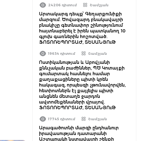
24206 դիտում
Շամշյան
Արտակարգ դեպք՝ Գեղարքունիքի
մարզում. Ծովազարդ բնակավայրի
բնակիչը գետնափոր շինությունում
հայտնաբերել է իրեն պատկանող 10
գլուխ գառներին հոշոտված.
ՖՈՏՈՌԵՊՈՐՏԱԺ, ՏԵՍԱՆՅՈւԹ
19634 դիտում
Շամշյան
Ոստիկանության և Աբովյանի
քննչական բաժիններ, ՊԾ Կոտայքի
գումարտակ հասնելու համար
քաղաքացիները պիտի կրեն
հակագազ, որպեսզի չթունավորվեն,
հետիոտներն էլ քայլելիս պիտի
անցնեն մետաղե ջարդոն
ավտոմեքենաների վրայով.
ՖՈՏՈՌԵՊՈՐՏԱԺ, ՏԵՍԱՆՅՈւԹ
17745 դիտում
Շամշյան
Արագածոտնի մարզի ընդհանուր
իրավասության դատարանի
Աշտարակի նստավայրի շենքի