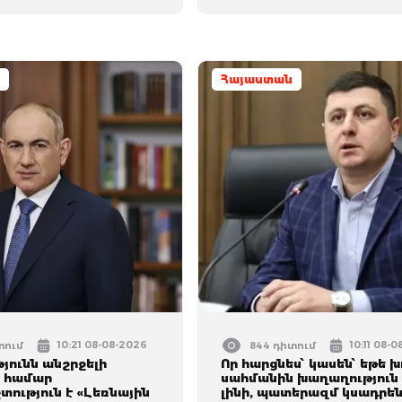
Հայաստան
10:21 08-08-2026
10:11 08-
տում
844 դիտում
յունն անշրջելի
Որ հարցնես՝ կասեն՝ եթե խ
ւ համար
սահմանին խաղաղություն 
ություն է «Լեռնային
լինի, պատերազմ կuադրեն