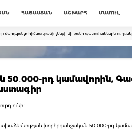
ՅԱՆ
ՀԱՅԱՍՏԱՆ
ԱՇԽԱՐՀ
ՄԱՄՈՒԼ
ոլոր մարդկանց» հիմնադրամի շենքի մի քանի պատուհաններն ու դռնե
 50․000-րդ կամավորին, Գա
վաստագիր
ւրդ ունի։
նախաձեռնության խորհրդանշական 50․000-րդ կամավ