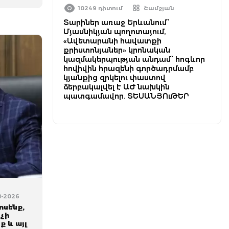
10249 դիտում
Շամշյան
Տարիներ առաջ Երևանում՝
Մյասնիկյան պողոտայում,
«Ավետարանի հավատքի
քրիստոնյաներ» կրոնական
կազմակերպության անդամ՝ հոգևոր
հովիվին հրազենի գործադրմամբ
կյանքից զրկելու փաստով
ձերբակալվել է ԱԺ նախկին
պատգամավոր. ՏԵՍԱՆՅՈւԹԵՐ
08-2026
ոսենք,
չի
ք և այլ