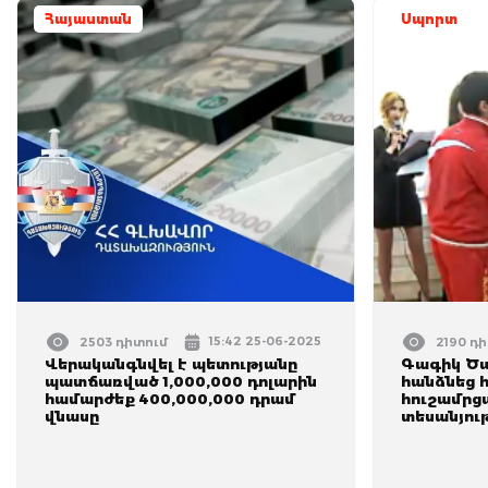
Հայաստան
Սպորտ
15:42 25-06-2025
2503 դիտում
2190 դ
Վերականգնվել է պետությանը
Գագիկ Ծա
պատճառված 1,000,000 դոլարին
հանձնեց 
համարժեք 400,000,000 դրամ
հուշամրց
վնասը
տեսանյու