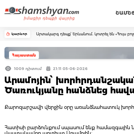
ՇԱՄՇ
կարևոր
Արտակարգ դեպք՝ Երևանում․ կոտրել են «Հույս բ
Հայաստան
1009 դիտում
21:11 05-06-2026
Արամոյին՝ խորհրդանշական
Ծառուկյանը հանձնեց հա
Քարոզարշավի վերջին օրը առանձնահատուկ խորհո
Հատիսի բարձունքում սպասում ենք համազգային 
վաստակավոր արտիստ Արամոյին։