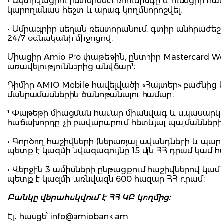
• Ակտիվացրու ինտերնետ ռոումինգը և ունեցիր հա
կարողանաս հեշտ և արագ կողմնորոշվել,
• Ամրագրիր սեղան ռեստորանում, գտիր անհրաժեշտ
24/7 օգնականի միջոցով։
Միացիր Amio Pro փաթեթին, ընտրիր Mastercard Wo
առավելություններից անվճար¹։
Դիմիր AMIO Mobile հավելվածի «Հայտեր» բաժնից
մանրամասներին ծանոթանալու համար։
¹ Փաթեթի միացման համար միանվագ և սպասարկմա
հաճախորդը չի բավարարում հետևյալ պայմաններից
• Գործող հաշիվների (ներառյալ ավանդների և պա
պետք է կազմի նվազագույնը 15 մլն ՀՀ դրամ կամ
• Վերջին 3 ամիսների ընթացքում հաշիվներով կա
պետք է կազմի առնվազն 600 հազար ՀՀ դրամ։
Բանկը վերահսկվում է ՀՀ ԿԲ կողմից։
Էլ․ հասցե՝
info@amiobank.am