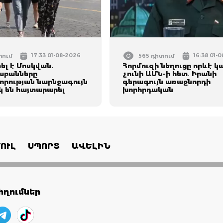
17:33 01-08-2026
16:38 01-
տում
565 դիտում
լ է Մոսկվան․
Հորմուզի նեղուցը որևէ կ
աբանները
չունի ԱՄՆ-ի հետ․ Իրանի
րության նարնջագույն
գերագույն առաջնորդի
 են հայտարարել
խորհրդական
ՈՒԼ
ՍՊՈՐՏ
ԱՎԵԼԻՆ
ղումներ