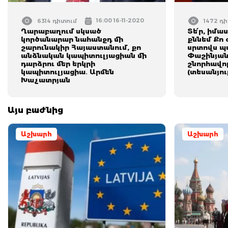
16:00 16-11-2020
6314 դիտում
1472 դ
Ղարաբաղում սկսած
Տե՛ր, իմա
կործանարար նահանջդ մի
քննեմ Քո 
շարունակիր Հայաստանում, քո
սրտովս պ
անձնական կապիտուլյացիան մի
Փաշինյան
դարձրու մեր երկրի
շնորհավոր
կապիտուլյացիա․ Արմեն
(տեսանյու
Խաչատրյան
Այս բաժնից
Աշխարհ
Աշխարհ