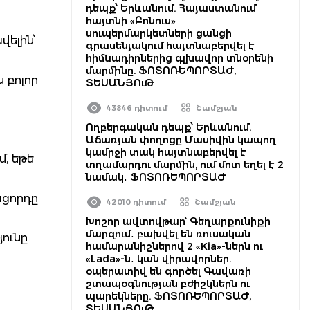
դեպք՝ Երևանում. Հայաստանում
հայտնի «Բոնուս»
սուպերմարկետների ցանցի
վելին՝
գրասենյակում հայտնաբերվել է
հիմնադիրներից գլխավոր տնօրենի
մարմինը. ՖՈՏՈՌԵՊՈՐՏԱԺ,
 բոլոր
ՏԵՍԱՆՅՈւԹ
43846 դիտում
Շամշյան
Ողբերգական դեպք՝ Երևանում.
Աճառյան փողոցը Մասիվին կապող
կամրջի տակ հայտնաբերվել է
, եթե
տղամարդու մարմին, ում մոտ եղել է 2
նամակ․ ՖՈՏՈՌԵՊՈՐՏԱԺ
ացորդը
42010 դիտում
Շամշյան
Խոշոր ավտովթար՝ Գեղարքունիքի
մարզում․ բախվել են ռուսական
յունը
համարանիշներով 2 «Kia»-ներն ու
«Lada»-ն․ կան վիրավորներ.
օպերատիվ են գործել Գավառի
շտապօգնության բժիշկներն ու
պարեկները. ՖՈՏՈՌԵՊՈՐՏԱԺ,
ՏԵՍԱՆՅՈւԹ