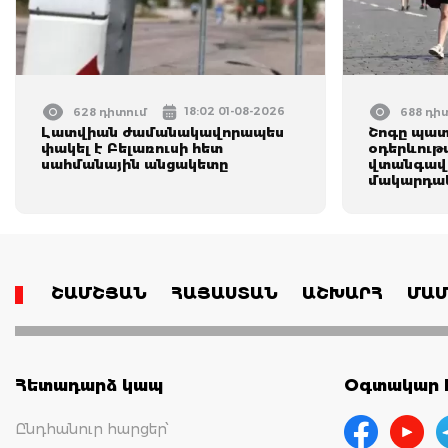
18:02 01-08-2026
628 դիտում
688 դի
Լատվիան ժամանակավորապես
Շոգը պատե
փակել է Բելառուսի հետ
օդերևութ
սահմանային անցակետը
վտանգավո
մակարդակ
ՇԱՄՇՅԱՆ
ՀԱՅԱՍՏԱՆ
ԱՇԽԱՐՀ
ՄԱՄ
Հետադարձ կապ
Օգտակար հ
Ընդհանուր հարցեր՝