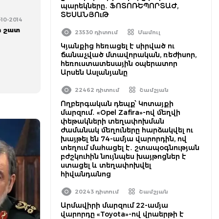
պարեկները․ ՖՈՏՈՌԵՊՈՐՏԱԺ,
ՏԵՍԱՆՅՈւԹ
-10-2014
ի շատ
23530 դիտում
Մամուլ
Կյանքից հեռացել է սիրված ու
ճանաչված մտավորական, ռեժիսոր,
հեռուստատեսային օպերատոր
Արսեն Ասլանյանը
22462 դիտում
Շամշյան
Ողբերգական դեպք՝ Կոտայքի
մարզում․ «Opel Zafira»-ով մեղվի
փեթակների տեղափոխման
ժամանակ մեղուները հարձակվել ու
խայթել են 74-ամյա վարորդին, ով
տեղում մահացել է․ շտապօգնության
բժշկուհին նույնպես խայթոցներ է
ստացել և տեղափոխվել
հիվանդանոց
20243 դիտում
Շամշյան
Արմավիրի մարզում 22-ամյա
վարորդը «Toyota»-ով վրաերթի է