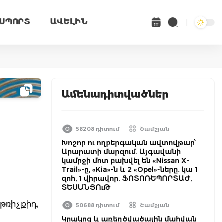
ՍՊՈՐՏ
ԱՎԵԼԻՆ
Ամենադիտվածներ
58208 դիտում
Շամշյան
Խոշոր ու ողբերգական ավտովթար՝
Արարատի մարզում. Այգավանի
կամրջի մոտ բախվել են «Nissan X-
Trail»-ը, «Kia»-ն և 2 «Opel»-ները. կա 1
զոհ, 1 վիրավոր. ՖՈՏՈՌԵՊՈՐՏԱԺ,
ՏԵՍԱՆՅՈւԹ
թռիչքիդ,
50688 դիտում
Շամշյան
Կրակոց և առեղծվածային մահվան