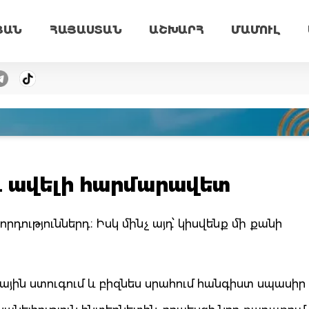
ՅԱՆ
ՀԱՅԱՍՏԱՆ
ԱՇԽԱՐՀ
ՄԱՄՈՒԼ
ւ ավելի հարմարավետ
դություններդ։ Իսկ մինչ այդ՝ կիսվենք մի քանի
ին ստուգում և բիզնես սրահում հանգիստ սպասիր 