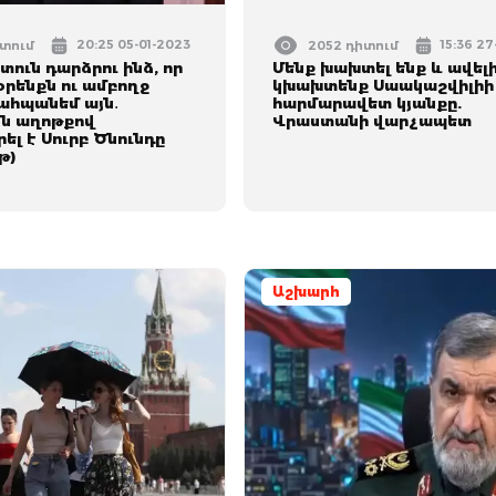
20:25 05-01-2023
15:36 27
իտում
2052 դիտում
ստուն դարձրու ինձ, որ
Մենք խախտել ենք և ավել
օրենքն ու ամբողջ
կխախտենք Սաակաշվիլիի
ահպանեմ այն․
հարմարավետ կյանքը.
ն աղոթքով
Վրաստանի վարչապետ
ել է Սուրբ Ծնունդը
թ)
Աշխարհ