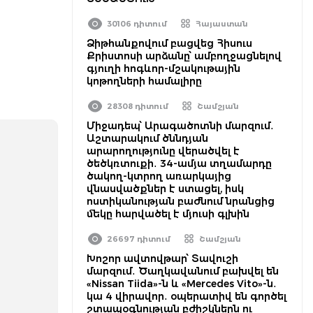
30106 դիտում
Հայաստան
Ձիթհանքովում բացվեց Հիսուս
Քրիստոսի արձանը՝ ամբողջացնելով
գյուղի հոգևոր-մշակութային
կոթողների համալիրը
28308 դիտում
Շամշյան
Միջադեպ՝ Արագածոտնի մարզում․
Աշտարակում ծննդյան
արարողությունը վերածվել է
ծեծկռտուքի․ 34-ամյա տղամարդը
ծակող-կտրող առարկայից
վնասվածքներ է ստացել, իսկ
ոստիկանության բաժնում նրանցից
մեկը հարվածել է մյուսի գլխին
26697 դիտում
Շամշյան
Խոշոր ավտովթար՝ Տավուշի
մարզում․ Ծաղկավանում բախվել են
«Nissan Tiida»-ն և «Mercedes Vito»-ն․
կա 4 վիրավոր․ օպերատիվ են գործել
շտապօգնության բժիշկներն ու