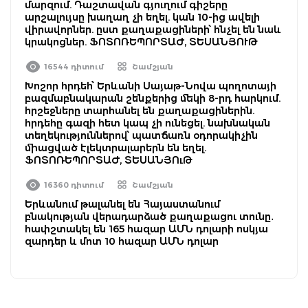
մարզում. Դաշտավան գյուղում գիշերը
արշալույսը խաղաղ չի եղել. կան 10-ից ավելի
վիրավորներ. ըստ քաղաքացիների՝ հնչել են նաև
կրակոցներ. ՖՈՏՈՌԵՊՈՐՏԱԺ, ՏԵՍԱՆՅՈՒԹ
16544 դիտում
Շամշյան
Խոշոր հրդեհ՝ Երևանի Սայաթ-Նովա պողոտայի
բազմաբնակարան շենքերից մեկի 8-րդ հարկում.
հրշեջները տարհանել են քաղաքացիներին.
հրդեհը գազի հետ կապ չի ունեցել. նախնական
տեղեկություններով՝ պատճառն օդորակիչին
միացված էլեկտրալարերն են եղել.
ՖՈՏՈՌԵՊՈՐՏԱԺ, ՏԵՍԱՆՅՈւԹ
16360 դիտում
Շամշյան
Երևանում թալանել են Հայաստանում
բնակության վերադարձած քաղաքացու տունը․
հափշտակել են 165 հազար ԱՄՆ դոլարի ոսկյա
զարդեր և մոտ 10 հազար ԱՄՆ դոլար