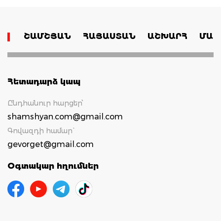
ՇԱՄՇՅԱՆ
ՀԱՅԱՍՏԱՆ
ԱՇԽԱՐՀ
ՄԱՄ
Հետադարձ կապ
Ընդհանուր հարցեր՝
shamshyan.com@gmail.com
Գովազդի համար`
gevorget@gmail.com
Օգտակար հղումներ