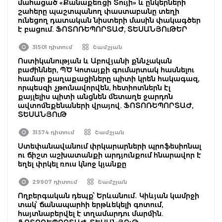
մահացած «Քանաքեռցի Տույի» և ընկերների
շահերը պաշտպանող փաստաբանը տեղի
ունեցող դատական նիստերի մասին փակագծեր
է բացում. ՖՈՏՈՌԵՊՈՐՏԱԺ, ՏԵՍԱՆՅՈւԹԵՐ
31501 դիտում
Շամշյան
Ոստիկանության և Աբովյանի քննչական
բաժիններ, ՊԾ Կոտայքի գումարտակ հասնելու
համար քաղաքացիները պիտի կրեն հակագազ,
որպեսզի չթունավորվեն, հետիոտներն էլ
քայլելիս պիտի անցնեն մետաղե ջարդոն
ավտոմեքենաների վրայով. ՖՈՏՈՌԵՊՈՐՏԱԺ,
ՏԵՍԱՆՅՈւԹ
31374 դիտում
Շամշյան
Ստեփանավանում փրկարարների պրոֆեսիոնալ
ու ճիշտ աշխատանքի արդյունքում հնարավոր է
եղել փրկել ռուս կնոջ կյանքը
29907 դիտում
Շամշյան
Ողբերգական դեպք՝ Երևանում․ Կիևյան կամրջի
տակ՝ ճանապարհի երթևեկելի գոտում,
հայտնաբերվել է տղամարդու մարմին.