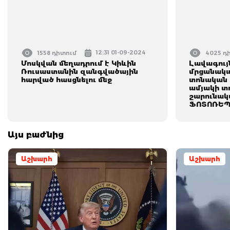
12:31 01-09-2024
1558 դիտում
4025 դ
Մոսկվան մեղադրում է Կիևին
Լավագույ
Ռուսաստանին զանգվածային
մրցանակա
հարված հասցնելու մեջ
տոնական 
ամյակի տ
շարունակվ
ՖՈՏՈՌԵՊ
Այս բաժնից
Աշխարհ
Աշխարհ