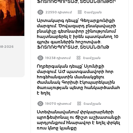
ՖՈՏՈՌԵՊՈՐՏԱԺ, ՏԵՍԱՆՅՈւԹԵՐ
22550 դիտում
Շամշյան
Արտակարգ դեպք՝ Գեղարքունիքի
մարզում. Ծովազարդ բնակավայրի
բնակիչը գետնափոր շինությունում
հայտնաբերել է իրեն պատկանող 10
գլուխ գառներին հոշոտված.
-08-2026
ՖՈՏՈՌԵՊՈՐՏԱԺ, ՏԵՍԱՆՅՈւԹ
19238 դիտում
Շամշյան
Ողբերգական դեպք՝ Սյունիքի
մարզում. ԱԺ պատգամավորի հոր
հոգեհանգստին մասնակցելու
ժամանակ Գորիսի էկոպարեկային
ծառայության պետը հանկարծամահ
է եղել
19070 դիտում
Շամշյան
Ստեփանավանում փրկարարների
պրոֆեսիոնալ ու ճիշտ աշխատանքի
արդյունքում հնարավոր է եղել փրկել
ռուս կնոջ կյանքը