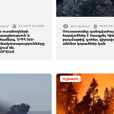
22:46 17-05-2019
09:50 02
իտում
847 դիտում
ն ուսանողների
Ռուսաստանը զանգվածայ
բաշխություն և
հարվածներ է հասցրել Կիև
համերգ. ԵՊՀ 100-
բազմաթիվ զոհեր, վիրավո
ոնակատարությունները
անհետ կորածներ կան
ում են.
ՈՐՏԱԺ
Աշխարհ