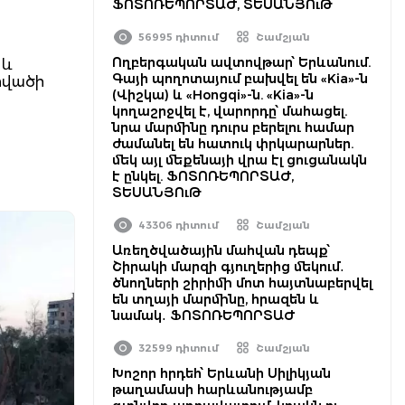
ՖՈՏՈՌԵՊՈՐՏԱԺ, ՏԵՍԱՆՅՈւԹ
56995 դիտում
Շամշյան
Ողբերգական ավտովթար՝ Երևանում.
 և
Գայի պողոտայում բախվել են «Kia»-ն
րվածի
(Վիշկա) և «Hongqi»-ն. «Kia»-ն
կողաշրջվել է, վարորդը՝ մահացել.
նրա մարմինը դուրս բերելու համար
ժամանել են հատուկ փրկարարներ.
մեկ այլ մեքենայի վրա էլ ցուցանակն
է ընկել. ՖՈՏՈՌԵՊՈՐՏԱԺ,
ՏԵՍԱՆՅՈւԹ
43306 դիտում
Շամշյան
Առեղծվածային մահվան դեպք՝
Շիրակի մարզի գյուղերից մեկում․
ծնողների շիրիմի մոտ հայտնաբերվել
են տղայի մարմինը, հրազեն և
նամակ․ ՖՈՏՈՌԵՊՈՐՏԱԺ
32599 դիտում
Շամշյան
Խոշոր հրդեհ՝ Երևանի Սիլիկյան
թաղամասի հարևանությամբ