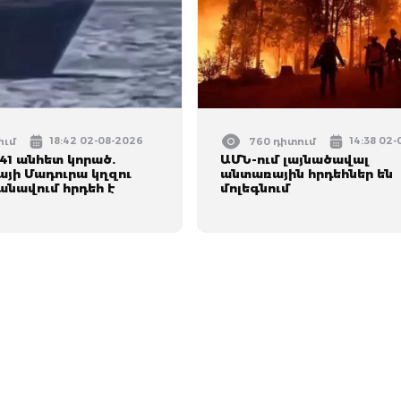
18:42 02-08-2026
14:38 02
ում
760 դիտում
 41 անհետ կորած.
ԱՄՆ-ում լայնածավալ
այի Մադուրա կղզու
անտառային հրդեհներ են
անավում հրդեհ է
մոլեգնում