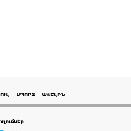
ՈՒԼ
ՍՊՈՐՏ
ԱՎԵԼԻՆ
ղումներ