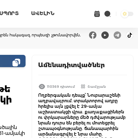
ՍՊՈՐՏ
ԱՎԵԼԻՆ
րեն հակագազ, որպեսզի չթունավորվեն,
Ամենադիտվածներ
թե
110369 դիտում
Շամշյան
Ողբերգական դեպք՝ Նուբարաշենի
կի
աղբավայրում. տրակտորով աղբը
հրելիս այն լցվել է 29-ամյա
աշխատակցի վրա. քաղաքացիներն
ու փրկարարները մեծ դժվարությամբ
նրան դուրս են բերել ու մոտեցրել
ածային
շտապօգնությանը. ճանապարհին
1-ամյակի
արձանագրվել է նրա մահը.