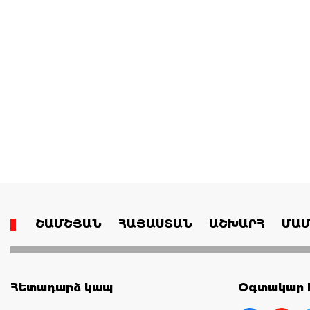
ՇԱՄՇՅԱՆ
ՀԱՅԱՍՏԱՆ
ԱՇԽԱՐՀ
ՄԱՄ
Հետադարձ կապ
Օգտակար հ