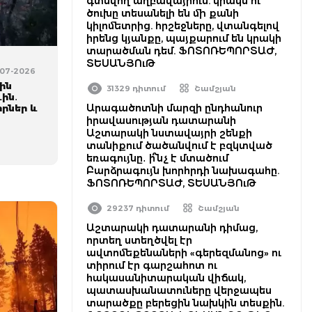
գտնվող աղբավայրում. կրակն ու
ծուխը տեսանելի են մի քանի
կիլոմետրից. հրշեջները, վտանգելով
իրենց կյանքը, պայքարում են կրակի
տարածման դեմ. ՖՈՏՈՌԵՊՈՐՏԱԺ,
ՏԵՍԱՆՅՈւԹ
-07-2026
ին
31329 դիտում
Շամշյան
ին․
Արագածոտնի մարզի ընդհանուր
րներ և
իրավասության դատարանի
Աշտարակի նստավայրի շենքի
տանիքում ծածանվում է բզկտված
եռագույնը․ ի՞նչ է մտածում
Բարձրագույն խորհրդի նախագահը.
ՖՈՏՈՌԵՊՈՐՏԱԺ, ՏԵՍԱՆՅՈւԹ
29237 դիտում
Շամշյան
Աշտարակի դատարանի դիմաց,
որտեղ ստեղծվել էր
ավտոմեքենաների «գերեզմանոց» ու
տիրում էր գարշահոտ ու
հակասանիտարական վիճակ,
պատասխանատուները վերջապես
տարածքը բերեցին նախկին տեսքին.