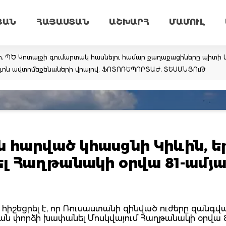
ՅԱՆ
ՀԱՅԱՍՏԱՆ
ԱՇԽԱՐՀ
ՄԱՄՈՒԼ
ր, ՊԾ Կոտայքի գումարտակ հասնելու համար քաղաքացիները պիտի կ
արդոն ավտոմեքենաների վրայով. ՖՈՏՈՌԵՊՈՐՏԱԺ, ՏԵՍԱՆՅՈւԹ
 հարված կհասցնի Կիևին, ե
լ Հաղթանակի օրվա 81-ամյա
իշեցրել է, որ Ռուսաստանի զինված ուժերը զանգվ
նան փորձի խափանել Մոսկվայում Հաղթանակի օրվա 8