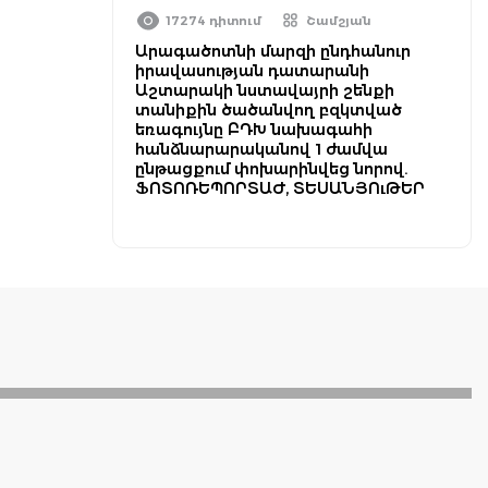
17274 դիտում
Շամշյան
Արագածոտնի մարզի ընդհանուր
իրավասության դատարանի
Աշտարակի նստավայրի շենքի
տանիքին ծածանվող բզկտված
եռագույնը ԲԴԽ նախագահի
հանձնարարականով 1 ժամվա
ընթացքում փոխարինվեց նորով.
ՖՈՏՈՌԵՊՈՐՏԱԺ, ՏԵՍԱՆՅՈւԹԵՐ