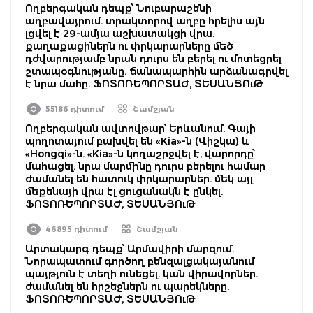
Ողբերգական դեպք՝ Նուբարաշենի
աղբավայրում. տրակտորով աղբը հրելիս այն
լցվել է 29-ամյա աշխատակցի վրա.
քաղաքացիներն ու փրկարարները մեծ
դժվարությամբ նրան դուրս են բերել ու մոտեցրել
շտապօգնությանը. ճանապարհին արձանագրվել
է նրա մահը. ՖՈՏՈՌԵՊՈՐՏԱԺ, ՏԵՍԱՆՅՈւԹ
55186 դիտում
Շամշյան
Ողբերգական ավտովթար՝ Երևանում. Գայի
պողոտայում բախվել են «Kia»-ն (Վիշկա) և
«Hongqi»-ն. «Kia»-ն կողաշրջվել է, վարորդը՝
մահացել. նրա մարմինը դուրս բերելու համար
ժամանել են հատուկ փրկարարներ. մեկ այլ
մեքենայի վրա էլ ցուցանակն է ընկել.
ՖՈՏՈՌԵՊՈՐՏԱԺ, ՏԵՍԱՆՅՈւԹ
46895 դիտում
Շամշյան
Արտակարգ դեպք՝ Արմավիրի մարզում.
Նորապատում գործող բենզալցակայանում
պայթյուն է տեղի ունեցել. կան վիրավորներ.
ժամանել են հրշեջներն ու պարեկները.
ՖՈՏՈՌԵՊՈՐՏԱԺ, ՏԵՍԱՆՅՈւԹ