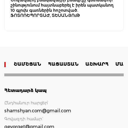
շինությունում հայտնաբերել է իրեն պատկանող
10 գլուխ գառներին հոշոտված.
ՖՈՏՈՌԵՊՈՐՏԱԺ, ՏԵՍԱՆՅՈւԹ
ՇԱՄՇՅԱՆ
ՀԱՅԱՍՏԱՆ
ԱՇԽԱՐՀ
ՄԱՄ
Հետադարձ կապ
Ընդհանուր հարցեր՝
shamshyan.com@gmail.com
Գովազդի համար`
gevorget@gmail.com