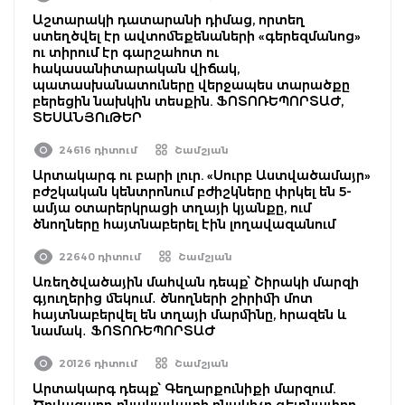
Աշտարակի դատարանի դիմաց, որտեղ
ստեղծվել էր ավտոմեքենաների «գերեզմանոց»
ու տիրում էր գարշահոտ ու
հակասանիտարական վիճակ,
պատասխանատուները վերջապես տարածքը
բերեցին նախկին տեսքին. ՖՈՏՈՌԵՊՈՐՏԱԺ,
ՏԵՍԱՆՅՈւԹԵՐ
24616 դիտում
Շամշյան
Արտակարգ ու բարի լուր. «Սուրբ Աստվածամայր»
բժշկական կենտրոնում բժիշկները փրկել են 5-
ամյա օտարերկրացի տղայի կյանքը, ում
ծնողները հայտնաբերել էին լողավազանում
22640 դիտում
Շամշյան
Առեղծվածային մահվան դեպք՝ Շիրակի մարզի
գյուղերից մեկում․ ծնողների շիրիմի մոտ
հայտնաբերվել են տղայի մարմինը, հրազեն և
նամակ․ ՖՈՏՈՌԵՊՈՐՏԱԺ
20126 դիտում
Շամշյան
Արտակարգ դեպք՝ Գեղարքունիքի մարզում.
Ծովազարդ բնակավայրի բնակիչը գետնափոր