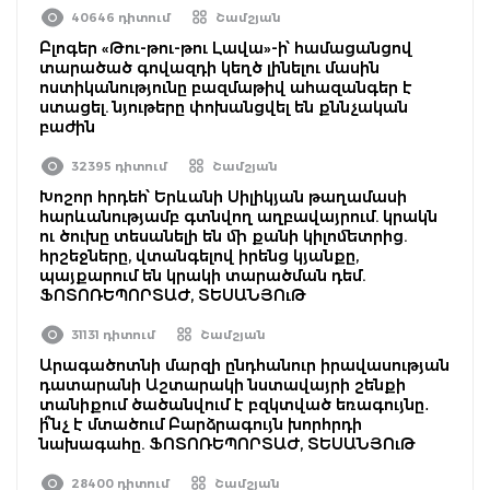
40646 դիտում
Շամշյան
Բլոգեր «Թու-թու-թու Լավա»-ի՝ համացանցով
տարածած գովազդի կեղծ լինելու մասին
ոստիկանությունը բազմաթիվ ահազանգեր է
ստացել. նյութերը փոխանցվել են քննչական
բաժին
32395 դիտում
Շամշյան
Խոշոր հրդեհ՝ Երևանի Սիլիկյան թաղամասի
հարևանությամբ գտնվող աղբավայրում. կրակն
ու ծուխը տեսանելի են մի քանի կիլոմետրից.
հրշեջները, վտանգելով իրենց կյանքը,
պայքարում են կրակի տարածման դեմ.
ՖՈՏՈՌԵՊՈՐՏԱԺ, ՏԵՍԱՆՅՈւԹ
31131 դիտում
Շամշյան
Արագածոտնի մարզի ընդհանուր իրավասության
դատարանի Աշտարակի նստավայրի շենքի
տանիքում ծածանվում է բզկտված եռագույնը․
ի՞նչ է մտածում Բարձրագույն խորհրդի
նախագահը. ՖՈՏՈՌԵՊՈՐՏԱԺ, ՏԵՍԱՆՅՈւԹ
28400 դիտում
Շամշյան