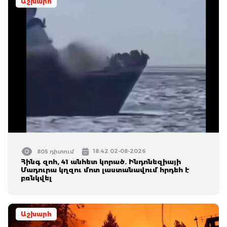
Աշխարհ
18:42 02-08-2026
805 դիտում
Հինգ զոհ, 41 անհետ կորած. Ինդոնեզիայի
Մադուրա կղզու մոտ լաստանավում հրդեհ է
բռնկվել
Աշխարհ