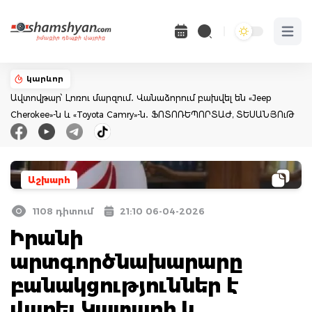
Open 
կարևոր
Ավտովթար՝ Լոռու մարզում․ Վանաձորում բախվել են «Jeep
Cherokee»-ն և «Toyota Camry»-ն․ ՖՈՏՈՌԵՊՈՐՏԱԺ, ՏԵՍԱՆՅՈւԹ
Աշխարհ
1108 դիտում
21:10 06-04-2026
Իրանի
արտգործնախարարը
բանակցություններ է
վարել Կատարի և