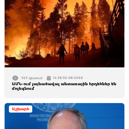
14:38 02-08-2026
757 դիտում
ԱՄՆ-ում լայնածավալ անտառային հրդեհներ են
մոլեգնում
Աշխարհ