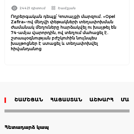
24421 դիտում
Շամշյան
Ողբերգական դեպք՝ Կոտայքի մարզում․ «Opel
Zafira»-ով մեղվի փեթակների տեղափոխման
ժամանակ մեղուները հարձակվել ու խայթել են
74-ամյա վարորդին, ով տեղում մահացել է․
շտապօգնության բժշկուհին նույնպես
խայթոցներ է ստացել և տեղափոխվել
հիվանդանոց
ՇԱՄՇՅԱՆ
ՀԱՅԱՍՏԱՆ
ԱՇԽԱՐՀ
ՄԱՄ
Հետադարձ կապ