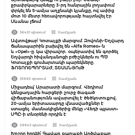
ջրափրկարարները 3-րդ հանրային լողափում
փրկել են 5-ամյա աղջնակի կյանքը, ով ափից
մոտ 10 մետր հեռավորությամբ հայտնվել էր
Սևանա լճում
36421 դիտում
Շամշյան
Ավտովթար՝ Կոտայքի մարզում. Զովունի-Եղվարդ
ճանապարհին բախվել են «Alfa Romeo»-ն
և «Opel»-ը. կա վիրավոր․ օպերատիվ են գործել
Եղվարդի հիվանդանոցի բժիշկներն ու ՊԾ
Կոտայքի գումարտակի պարեկները.
ՖՈՏՈՌԵՊՈՐՏԱԺ, ՏԵՍԱՆՅՈւԹ
35665 դիտում
Շամշյան
Միջադեպ՝ Արարատի մարզում․ Վեդիում
կենցաղային հարցերի շուրջ ծագած
վիճաբանությունն ավարտվել է ծեծկռտուքով․
20-ամյա երիտասարդը վնասվածքներ է
ստացել․ մասնակիցներից մեկը «Վեդի պլաստ»
ՍՊԸ-ի տնօրենի որդին է
29943 դիտում
Շամշյան
Խոշոր հրդեհ՝ Գավառ քաղաքի Արծվաքար