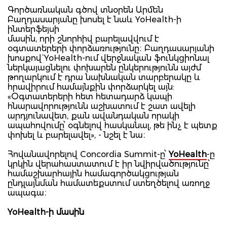
Գործառնական գծով տնօրեն Արմեն
Բաղդասարյանը խոսել է նաև YoHealth-ի
ինտերֆեյսի
մասին, որի շնորհիվ բարելավվում է
օգտատերերի փորձառությունը։ Բաղդասարյանի
խոսքով` YoHealth-ում վերջնական ֆունկցիոնալ
ներկայացնելու փոխարեն ընկերությունն այժմ
թողարկում է դրա նախնական տարբերակը և
հրավիրում համայնքին փորձարկել այն:
«Օգտատերերի հետ հետադարձ կապի
հնարավորությունն աշխատում է շատ ավելի
արդյունավետ, քան ավանդական որակի
ապահովումը՝ օգնելով հասկանալ, թե ինչ է պետք
փոխել և բարելավել», - նշել է նա։
Հովանավորելով Concordia Summit-ը՝
YoHealth
-ը
կրկին վերահաստատում է իր նվիրվածությունը՝
համաշխարհային համագործակցության
ընդլայնման համատեքստում ստեղծելով առողջ
ապագա։
YoHealth-ի մասին