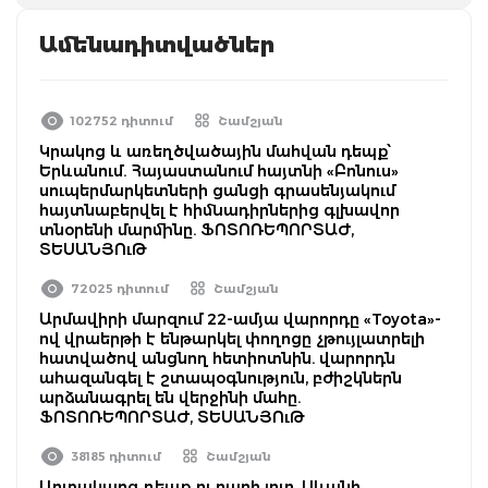
Ամենադիտվածներ
102752 դիտում
Շամշյան
Կրակոց և առեղծվածային մահվան դեպք՝
Երևանում. Հայաստանում հայտնի «Բոնուս»
սուպերմարկետների ցանցի գրասենյակում
հայտնաբերվել է հիմնադիրներից գլխավոր
տնօրենի մարմինը. ՖՈՏՈՌԵՊՈՐՏԱԺ,
ՏԵՍԱՆՅՈւԹ
72025 դիտում
Շամշյան
Արմավիրի մարզում 22-ամյա վարորդը «Toyota»-
ով վրաերթի է ենթարկել փողոցը չթույլատրելի
հատվածով անցնող հետիոտնին. վարորդն
ահազանգել է շտապօգնություն, բժիշկներն
արձանագրել են վերջինի մահը.
ՖՈՏՈՌԵՊՈՐՏԱԺ, ՏԵՍԱՆՅՈւԹ
38185 դիտում
Շամշյան
Արտակարգ դեպք ու բարի լուր. Սևանի