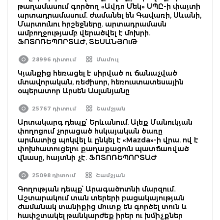
թաղամասում գործող «Ավդո Մեկ» ՍՊԸ-ի փայտի
արտադրամասում. ժամանել են Գավառի, Սևանի,
Մարտունու հրշեջները. արտադրամասն
ամբողջությամբ վերածվել է մոխրի.
ՖՈՏՈՌԵՊՈՐՏԱԺ, ՏԵՍԱՆՅՈւԹ
28996 դիտում
Մամուլ
Կյանքից հեռացել է սիրված ու ճանաչված
մտավորական, ռեժիսոր, հեռուստատեսային
օպերատոր Արսեն Ասլանյանը
25767 դիտում
Շամշյան
Արտակարգ դեպք՝ Երևանում. Ալեք Մանուկյան
փողոցում չորացած հսկայական ծառը
արմատից պոկվել և ընկել է «Mazda»-ի վրա. ով է
փոխհատուցելու քաղաքացուն պատճառված
վնասը, հայտնի չէ. ՖՈՏՈՌԵՊՈՐՏԱԺ
25098 դիտում
Շամշյան
Գողության դեպք՝ Արագածոտնի մարզում․
Աշտարակում տան տերերի բացակայության
ժամանակ տանիքից մուտք են գործել տուն և
հափշտակել թանկարժեք իրեր ու խմիչքներ