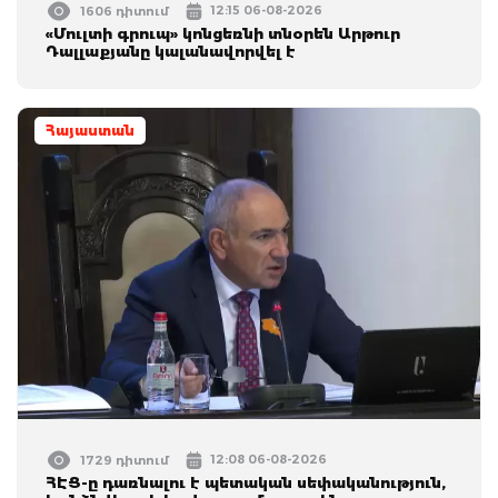
12:15 06-08-2026
1606 դիտում
«Մուլտի գրուպ» կոնցեռնի տնօրեն Արթուր
Դալլաքյանը կալանավորվել է
Հայաստան
12:08 06-08-2026
1729 դիտում
ՀԷՑ-ը դառնալու է պետական սեփականություն,