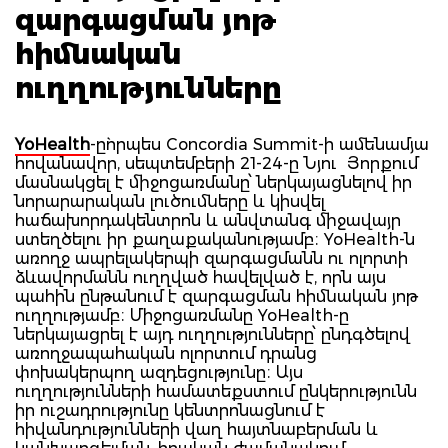
զարգացման յոթ
հիմնական
ուղղությունները
YoHealth
-ը`որպես Concordia Summit-ի ամենամյա
հովանավոր, սեպտեմբերի 21-24-ը Նյու Յորքում
մասնակցել է միջոցառմանը՝ ներկայացնելով իր
նորարարական լուծումները և կիսվել
հաճախորդակենտրոն և անվտանգ միջավայր
ստեղծելու իր քաղաքականությամբ։ YoHealth-ն
առողջ ապրելակերպի զարգացմանն ու ոլորտի
ձևավորմանն ուղղված հավելված է, որն այս
պահին ընթանում է զարգացման հիմնական յոթ
ուղղությամբ։ Միջոցառմանը YoHealth-ը
ներկայացրել է այդ ուղղությունները՝ ընդգծելով
առողջապահական ոլորտում դրանց
փոխակերպող ազդեցությունը։ Այս
ուղղությունների համատեքստում ընկերությունն
իր ուշադրությունը կենտրոնացնում է
հիվանդությունների վաղ հայտնաբերման և