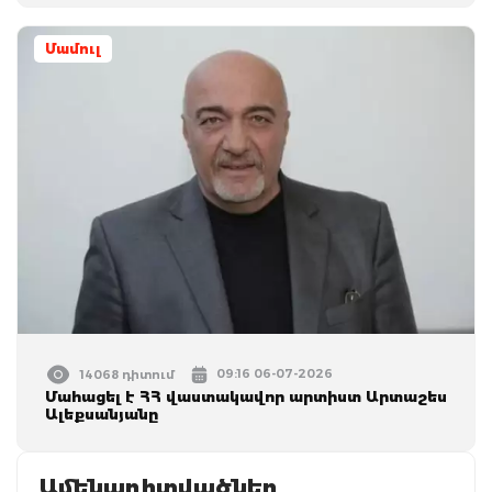
Մամուլ
09:16 06-07-2026
14068 դիտում
Մահացել է ՀՀ վաստակավոր արտիստ Արտաշես
Ալեքսանյանը
Ամենադիտվածներ