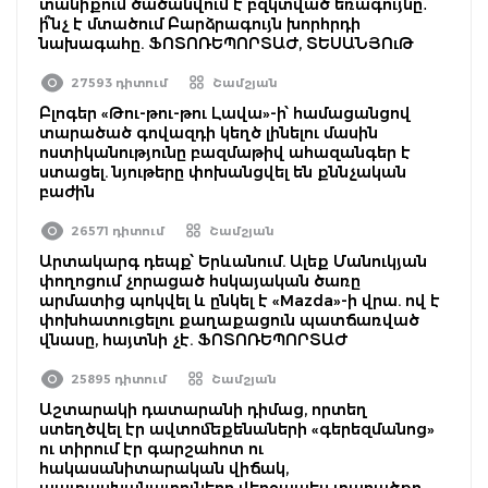
տանիքում ծածանվում է բզկտված եռագույնը․
ի՞նչ է մտածում Բարձրագույն խորհրդի
նախագահը. ՖՈՏՈՌԵՊՈՐՏԱԺ, ՏԵՍԱՆՅՈւԹ
27593 դիտում
Շամշյան
Բլոգեր «Թու-թու-թու Լավա»-ի՝ համացանցով
տարածած գովազդի կեղծ լինելու մասին
ոստիկանությունը բազմաթիվ ահազանգեր է
ստացել. նյութերը փոխանցվել են քննչական
բաժին
26571 դիտում
Շամշյան
Արտակարգ դեպք՝ Երևանում. Ալեք Մանուկյան
փողոցում չորացած հսկայական ծառը
արմատից պոկվել և ընկել է «Mazda»-ի վրա. ով է
փոխհատուցելու քաղաքացուն պատճառված
վնասը, հայտնի չէ. ՖՈՏՈՌԵՊՈՐՏԱԺ
25895 դիտում
Շամշյան
Աշտարակի դատարանի դիմաց, որտեղ
ստեղծվել էր ավտոմեքենաների «գերեզմանոց»
ու տիրում էր գարշահոտ ու
հակասանիտարական վիճակ,
պատասխանատուները վերջապես տարածքը