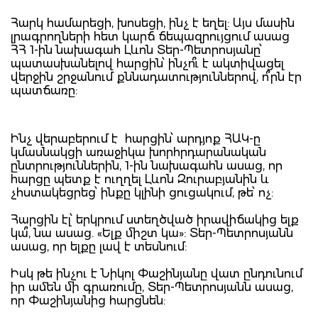
Հարկ համարեցի, խոսեցի, ինչ է եղել: Այս մասին
լրագրողների հետ կարճ ճեպազրույցում ասաց
ՀՀ 1-ին նախագահ Լևոն Տեր-Պետրոսյանը՝
պատասխանելով հարցին՝ ինչո՞ւ է ակտիվացել
վերջին շրջանում քննադատություններով, ո՞րն էր
պատճառը:
Ինչ վերաբերում է հարցին՝ արդյոք ՀԱԿ-ը
կմասնակցի առաջիկա խորհրդարանական
ընտրություններին, 1-ին նախագահն ասաց, որ
հարցը պետք է ուղղել Լևոն Զուրաբյանին և
չհստակեցրեց՝ ինքը կլինի ցուցակում, թե՝ ոչ:
Հարցին էլ՝ երկրում ստեղծված իրավիճակից ելք
կա՞, նա ասաց. «Ելք միշտ կա»: Տեր-Պետրոսյանն
ասաց, որ ելքը լավ է տեսնում:
Իսկ թե ինչու է Նիկոլ Փաշինյանը վատ ընդունում
իր ամեն մի գրառումը, Տեր-Պետրոսյանն ասաց,
որ Փաշինյանից հարցնեն: