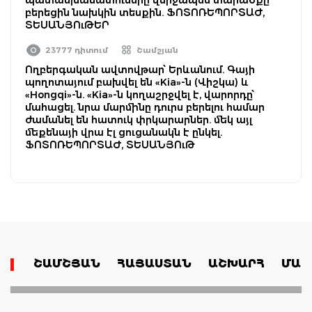
բերեցին նախկին տեսքին. ՖՈՏՈՌԵՊՈՐՏԱԺ,
ՏԵՍԱՆՅՈւԹԵՐ
23777 դիտում
Շամշյան
Ողբերգական ավտովթար՝ Երևանում. Գայի
պողոտայում բախվել են «Kia»-ն (Վիշկա) և
«Hongqi»-ն. «Kia»-ն կողաշրջվել է, վարորդը՝
մահացել. նրա մարմինը դուրս բերելու համար
ժամանել են հատուկ փրկարարներ. մեկ այլ
մեքենայի վրա էլ ցուցանակն է ընկել.
ՖՈՏՈՌԵՊՈՐՏԱԺ, ՏԵՍԱՆՅՈւԹ
ՇԱՄՇՅԱՆ
ՀԱՅԱՍՏԱՆ
ԱՇԽԱՐՀ
ՄԱՄ