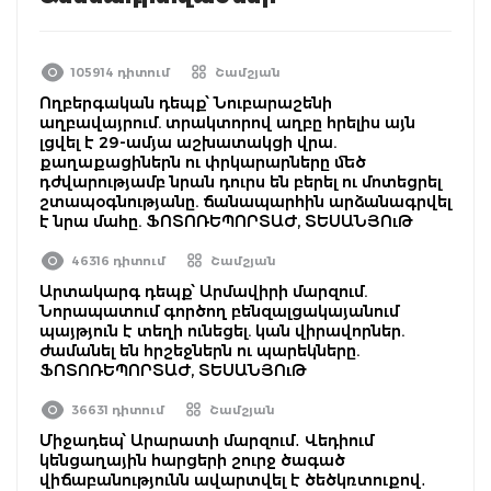
105914 դիտում
Շամշյան
Ողբերգական դեպք՝ Նուբարաշենի
աղբավայրում. տրակտորով աղբը հրելիս այն
լցվել է 29-ամյա աշխատակցի վրա.
քաղաքացիներն ու փրկարարները մեծ
դժվարությամբ նրան դուրս են բերել ու մոտեցրել
շտապօգնությանը. ճանապարհին արձանագրվել
է նրա մահը. ՖՈՏՈՌԵՊՈՐՏԱԺ, ՏԵՍԱՆՅՈւԹ
46316 դիտում
Շամշյան
Արտակարգ դեպք՝ Արմավիրի մարզում.
Նորապատում գործող բենզալցակայանում
պայթյուն է տեղի ունեցել. կան վիրավորներ.
ժամանել են հրշեջներն ու պարեկները.
ՖՈՏՈՌԵՊՈՐՏԱԺ, ՏԵՍԱՆՅՈւԹ
36631 դիտում
Շամշյան
Միջադեպ՝ Արարատի մարզում․ Վեդիում
կենցաղային հարցերի շուրջ ծագած
վիճաբանությունն ավարտվել է ծեծկռտուքով․