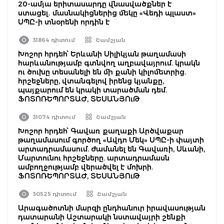
20-ամյա երիտասարդը վնասվածքներ է
ստացել․ մասնակիցներից մեկը «Վեդի պլաստ»
ՍՊԸ-ի տնօրենի որդին է
31864 դիտում
Շամշյան
Խոշոր հրդեհ՝ Երևանի Սիլիկյան թաղամասի
հարևանությամբ գտնվող աղբավայրում. կրակն
ու ծուխը տեսանելի են մի քանի կիլոմետրից.
հրշեջները, վտանգելով իրենց կյանքը,
պայքարում են կրակի տարածման դեմ.
ՖՈՏՈՌԵՊՈՐՏԱԺ, ՏԵՍԱՆՅՈւԹ
31074 դիտում
Շամշյան
Խոշոր հրդեհ՝ Գավառ քաղաքի Արծվաքար
թաղամասում գործող «Ավդո Մեկ» ՍՊԸ-ի փայտի
արտադրամասում. ժամանել են Գավառի, Սևանի,
Մարտունու հրշեջները. արտադրամասն
ամբողջությամբ վերածվել է մոխրի.
ՖՈՏՈՌԵՊՈՐՏԱԺ, ՏԵՍԱՆՅՈւԹ
30525 դիտում
Շամշյան
Արագածոտնի մարզի ընդհանուր իրավասության
դատարանի Աշտարակի նստավայրի շենքի