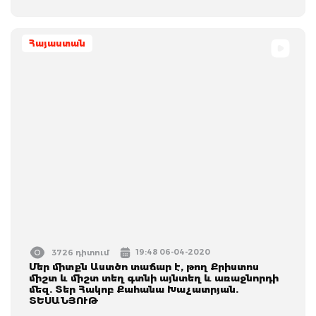
Հայաստան
19:48 06-04-2020
3726 դիտում
Մեր միտքն Աստծո տաճար է, թող Քրիստոս
միշտ և միշտ տեղ գտնի այնտեղ և առաջնորդի
մեզ. Տեր Հակոբ Քահանա Խաչատրյան.
ՏԵՍԱՆՅՈՒԹ