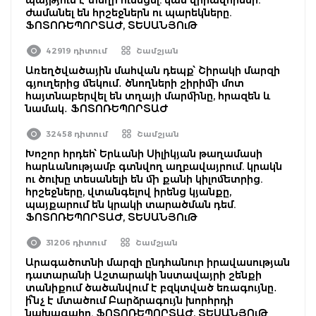
ժամանել են հրշեջներն ու պարեկները.
ՖՈՏՈՌԵՊՈՐՏԱԺ, ՏԵՍԱՆՅՈւԹ
42919 դիտում
Շամշյան
Առեղծվածային մահվան դեպք՝ Շիրակի մարզի
գյուղերից մեկում․ ծնողների շիրիմի մոտ
հայտնաբերվել են տղայի մարմինը, հրազեն և
նամակ․ ՖՈՏՈՌԵՊՈՐՏԱԺ
32458 դիտում
Շամշյան
Խոշոր հրդեհ՝ Երևանի Սիլիկյան թաղամասի
հարևանությամբ գտնվող աղբավայրում. կրակն
ու ծուխը տեսանելի են մի քանի կիլոմետրից.
հրշեջները, վտանգելով իրենց կյանքը,
պայքարում են կրակի տարածման դեմ.
ՖՈՏՈՌԵՊՈՐՏԱԺ, ՏԵՍԱՆՅՈւԹ
31206 դիտում
Շամշյան
Արագածոտնի մարզի ընդհանուր իրավասության
դատարանի Աշտարակի նստավայրի շենքի
տանիքում ծածանվում է բզկտված եռագույնը․
ի՞նչ է մտածում Բարձրագույն խորհրդի
նախագահը. ՖՈՏՈՌԵՊՈՐՏԱԺ, ՏԵՍԱՆՅՈւԹ