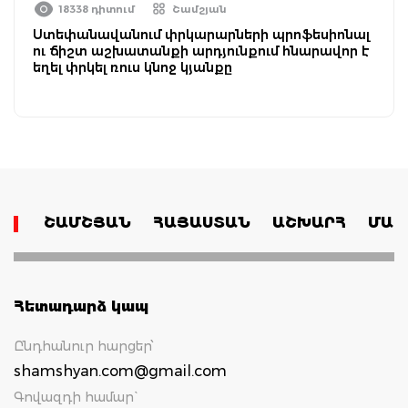
18338 դիտում
Շամշյան
Ստեփանավանում փրկարարների պրոֆեսիոնալ
ու ճիշտ աշխատանքի արդյունքում հնարավոր է
եղել փրկել ռուս կնոջ կյանքը
ՇԱՄՇՅԱՆ
ՀԱՅԱՍՏԱՆ
ԱՇԽԱՐՀ
ՄԱՄ
Հետադարձ կապ
Ընդհանուր հարցեր՝
shamshyan.com@gmail.com
Գովազդի համար`