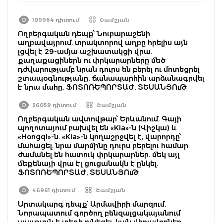
109964 դիտում
Շամշյան
Ողբերգական դեպք՝ Նուբարաշենի
աղբավայրում. տրակտորով աղբը հրելիս այն
լցվել է 29-ամյա աշխատակցի վրա.
քաղաքացիներն ու փրկարարները մեծ
դժվարությամբ նրան դուրս են բերել ու մոտեցրել
շտապօգնությանը. ճանապարհին արձանագրվել
է նրա մահը. ՖՈՏՈՌԵՊՈՐՏԱԺ, ՏԵՍԱՆՅՈւԹ
56059 դիտում
Շամշյան
Ողբերգական ավտովթար՝ Երևանում. Գայի
պողոտայում բախվել են «Kia»-ն (Վիշկա) և
«Hongqi»-ն. «Kia»-ն կողաշրջվել է, վարորդը՝
մահացել. նրա մարմինը դուրս բերելու համար
ժամանել են հատուկ փրկարարներ. մեկ այլ
մեքենայի վրա էլ ցուցանակն է ընկել.
ՖՈՏՈՌԵՊՈՐՏԱԺ, ՏԵՍԱՆՅՈւԹ
46961 դիտում
Շամշյան
Արտակարգ դեպք՝ Արմավիրի մարզում.
Նորապատում գործող բենզալցակայանում
պայթյուն է տեղի ունեցել. կան վիրավորներ.