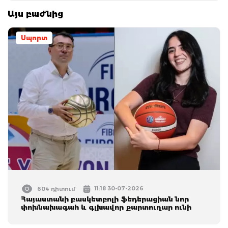
Այս բաժնից
Սպորտ
11:18 30-07-2026
604 դիտում
Հայաստանի բասկետբոլի ֆեդերացիան նոր
փոխնախագահ և գլխավոր քարտուղար ունի