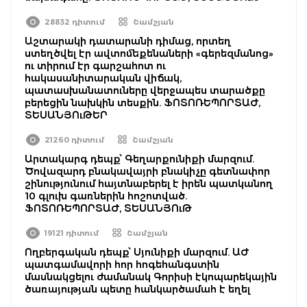
28832 դիտում
Շամշյան
Աշտարակի դատարանի դիմաց, որտեղ
ստեղծվել էր ավտոմեքենաների «գերեզմանոց»
ու տիրում էր գարշահոտ ու
հակասանիտարական վիճակ,
պատասխանատուները վերջապես տարածքը
բերեցին նախկին տեսքին. ՖՈՏՈՌԵՊՈՐՏԱԺ,
ՏԵՍԱՆՅՈւԹԵՐ
21260 դիտում
Շամշյան
Արտակարգ դեպք՝ Գեղարքունիքի մարզում.
Ծովազարդ բնակավայրի բնակիչը գետնափոր
շինությունում հայտնաբերել է իրեն պատկանող
10 գլուխ գառներին հոշոտված.
ՖՈՏՈՌԵՊՈՐՏԱԺ, ՏԵՍԱՆՅՈւԹ
19121 դիտում
Շամշյան
Ողբերգական դեպք՝ Սյունիքի մարզում. ԱԺ
պատգամավորի հոր հոգեհանգստին
մասնակցելու ժամանակ Գորիսի էկոպարեկային
ծառայության պետը հանկարծամահ է եղել