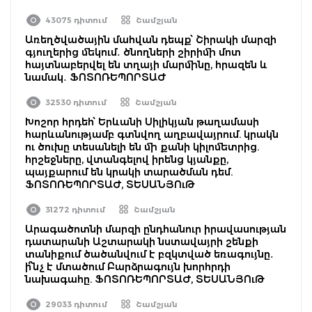
43075 դիտում
Շամշյան
Առեղծվածային մահվան դեպք՝ Շիրակի մարզի
գյուղերից մեկում․ ծնողների շիրիմի մոտ
հայտնաբերվել են տղայի մարմինը, հրազեն և
նամակ․ ՖՈՏՈՌԵՊՈՐՏԱԺ
32530 դիտում
Շամշյան
Խոշոր հրդեհ՝ Երևանի Սիլիկյան թաղամասի
հարևանությամբ գտնվող աղբավայրում. կրակն
ու ծուխը տեսանելի են մի քանի կիլոմետրից.
հրշեջները, վտանգելով իրենց կյանքը,
պայքարում են կրակի տարածման դեմ.
ՖՈՏՈՌԵՊՈՐՏԱԺ, ՏԵՍԱՆՅՈւԹ
31272 դիտում
Շամշյան
Արագածոտնի մարզի ընդհանուր իրավասության
դատարանի Աշտարակի նստավայրի շենքի
տանիքում ծածանվում է բզկտված եռագույնը․
ի՞նչ է մտածում Բարձրագույն խորհրդի
նախագահը. ՖՈՏՈՌԵՊՈՐՏԱԺ, ՏԵՍԱՆՅՈւԹ
29033 դիտում
Շամշյան