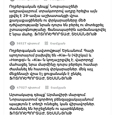
Ողբերգական դեպք՝ Նուբարաշենի
աղբավայրում. տրակտորով աղբը հրելիս այն
լցվել է 29-ամյա աշխատակցի վրա.
քաղաքացիներն ու փրկարարները մեծ
դժվարությամբ նրան դուրս են բերել ու մոտեցրել
շտապօգնությանը. ճանապարհին արձանագրվել
է նրա մահը. ՖՈՏՈՌԵՊՈՐՏԱԺ, ՏԵՍԱՆՅՈւԹ
56527 դիտում
Շամշյան
Ողբերգական ավտովթար՝ Երևանում. Գայի
պողոտայում բախվել են «Kia»-ն (Վիշկա) և
«Hongqi»-ն. «Kia»-ն կողաշրջվել է, վարորդը՝
մահացել. նրա մարմինը դուրս բերելու համար
ժամանել են հատուկ փրկարարներ. մեկ այլ
մեքենայի վրա էլ ցուցանակն է ընկել.
ՖՈՏՈՌԵՊՈՐՏԱԺ, ՏԵՍԱՆՅՈւԹ
47027 դիտում
Շամշյան
Արտակարգ դեպք՝ Արմավիրի մարզում.
Նորապատում գործող բենզալցակայանում
պայթյուն է տեղի ունեցել. կան վիրավորներ.
ժամանել են հրշեջներն ու պարեկները.
ՖՈՏՈՌԵՊՈՐՏԱԺ, ՏԵՍԱՆՅՈւԹ