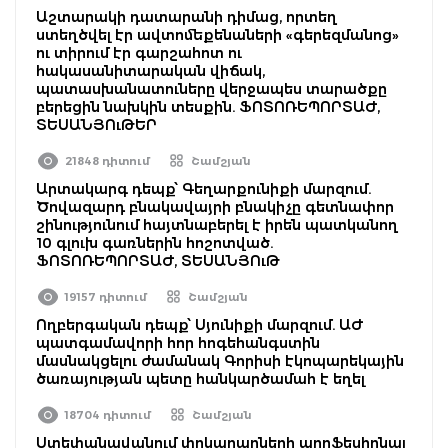
Աշտարակի դատարանի դիմաց, որտեղ
ստեղծվել էր ավտոմեքենաների «գերեզմանոց»
ու տիրում էր գարշահոտ ու
հակասանիտարական վիճակ,
պատասխանատուները վերջապես տարածքը
բերեցին նախկին տեսքին. ՖՈՏՈՌԵՊՈՐՏԱԺ,
ՏԵՍԱՆՅՈւԹԵՐ
21848 դիտում
Շամշյան
Արտակարգ դեպք՝ Գեղարքունիքի մարզում.
Ծովազարդ բնակավայրի բնակիչը գետնափոր
շինությունում հայտնաբերել է իրեն պատկանող
10 գլուխ գառներին հոշոտված.
ՖՈՏՈՌԵՊՈՐՏԱԺ, ՏԵՍԱՆՅՈւԹ
19157 դիտում
Շամշյան
Ողբերգական դեպք՝ Սյունիքի մարզում. ԱԺ
պատգամավորի հոր հոգեհանգստին
մասնակցելու ժամանակ Գորիսի էկոպարեկային
ծառայության պետը հանկարծամահ է եղել
18704 դիտում
Շամշյան
Ստեփանավանում փրկարարների պրոֆեսիոնալ