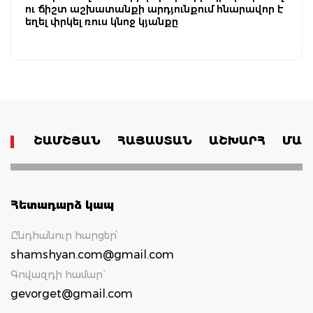
ու ճիշտ աշխատանքի արդյունքում հնարավոր է
եղել փրկել ռուս կնոջ կյանքը
ՇԱՄՇՅԱՆ
ՀԱՅԱՍՏԱՆ
ԱՇԽԱՐՀ
ՄԱՄ
Հետադարձ կապ
Ընդհանուր հարցեր՝
shamshyan.com@gmail.com
Գովազդի համար`
gevorget@gmail.com