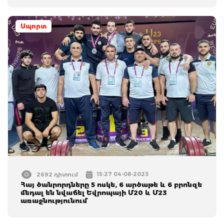
Սպորտ
15:27 04-08-2023
2692 դիտում
Հայ ծանրորդները 5 ոսկե, 6 արծաթե և 6 բրոնզե
մեդալ են նվաճել Եվրոպայի Մ20 և Մ23
առաջնությունում