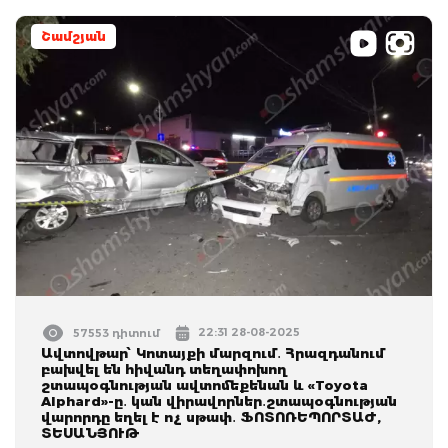
Շամշյան
22:31 28-08-2025
57553 դիտում
Ավտովթար՝ Կոտայքի մարզում․ Հրազդանում
բախվել են հիվանդ տեղափոխող
շտապօգնության ավտոմեքենան և «Toyota
Alphard»-ը․ կան վիրավորներ․շտապօգնության
վարորդը եղել է ոչ սթափ․ ՖՈՏՈՌԵՊՈՐՏԱԺ,
ՏԵՍԱՆՅՈՒԹ