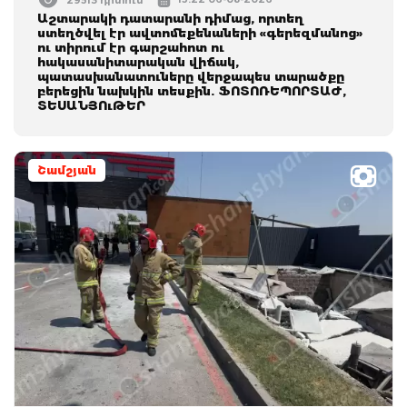
Աշտարակի դատարանի դիմաց, որտեղ
ստեղծվել էր ավտոմեքենաների «գերեզմանոց»
ու տիրում էր գարշահոտ ու
հակասանիտարական վիճակ,
պատասխանատուները վերջապես տարածքը
բերեցին նախկին տեսքին. ՖՈՏՈՌԵՊՈՐՏԱԺ,
ՏԵՍԱՆՅՈւԹԵՐ
Շամշյան