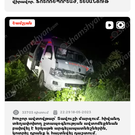
վիրավոր. ՖՈՏՈՌԵՊՈՐՏԱԺ, ՏԵՍԱՆՅՈՒԹ
Շամշյան
22:29 18-05-2023
33703 դիտում
Խոշոր ավտովթար՝ Տավուշի մարզում. հիվանդ
տեղափոխող շտապօգնության ավտոմեքենան
բախվել է երկաթե արգելապատնեշներին,
կոտրել դրանք և հայտնվել դաշտում.