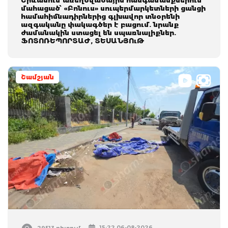
մահացած՝ «Բոնուս» սուպերմարկետների ցանցի
համահիմնադիրներից գլխավոր տնօրենի
ազգականը փակագծեր է բացում. նրանք
ժամանակին ստացել են սպառնալիքներ.
ՖՈՏՈՌԵՊՈՐՏԱԺ, ՏԵՍԱՆՅՈւԹ
Շամշյան
15:22 06-08-2026
29513 դիտում