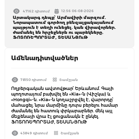
12:56 06-08-2026
47162 դիտում
Արտակարգ դեպք՝ Արմավիրի մարզում.
Նորապատում գործող բենզալցակայանում
պայթյուն է տեղի ունեցել. կան վիրավորներ.
ժամանել են հրշեջներն ու պարեկները.
ՖՈՏՈՌԵՊՈՐՏԱԺ, ՏԵՍԱՆՅՈւԹ
Ամենադիտվածներ
78150 դիտում
Շամշյան
Ողբերգական ավտովթար՝ Երևանում. Գայի
պողոտայում բախվել են «Kia»-ն (Վիշկա) և
«Hongqi»-ն. «Kia»-ն կողաշրջվել է, վարորդը՝
մահացել. նրա մարմինը դուրս բերելու համար
ժամանել են հատուկ փրկարարներ. մեկ այլ
մեքենայի վրա էլ ցուցանակն է ընկել.
ՖՈՏՈՌԵՊՈՐՏԱԺ, ՏԵՍԱՆՅՈւԹ
43849 դիտում
Շամշյան