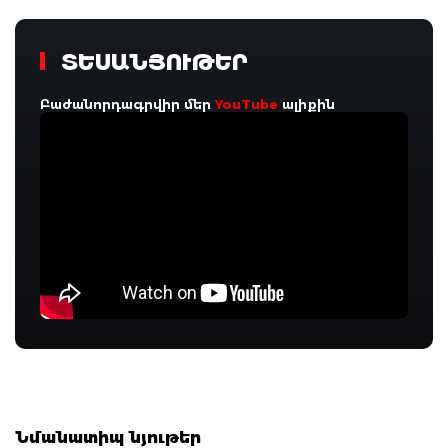
ՏԵՍԱՆՅՈՒԹԵՐ
Բաժանորդագրվիր մեր
YouTube
ալիքին
Նմանատիպ նյութեր