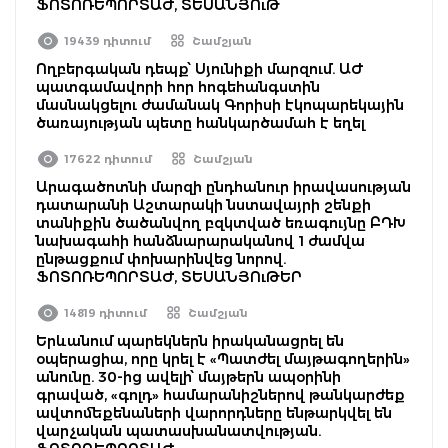
ՖՈՏՈՌԵՊՈՐՏԱԺ, ՏԵՍԱՆՅՈւԹ
19439 դիտում
Շամշյան
Ողբերգական դեպք՝ Սյունիքի մարզում. ԱԺ
պատգամավորի հոր հոգեհանգստին
մասնակցելու ժամանակ Գորիսի էկոպարեկային
ծառայության պետը հանկարծամահ է եղել
17622 դիտում
Շամշյան
Արագածոտնի մարզի ընդհանուր իրավասության
դատարանի Աշտարակի նստավայրի շենքի
տանիքին ծածանվող բզկտված եռագույնը ԲԴԽ
նախագահի հանձնարարականով 1 ժամվա
ընթացքում փոխարինվեց նորով.
ՖՈՏՈՌԵՊՈՐՏԱԺ, ՏԵՍԱՆՅՈւԹԵՐ
14819 դիտում
Շամշյան
Երևանում պարեկներն իրականացրել են
օպերացիա, որը կրել է «Պատժել մայթագողերին»
անունը. 30-ից ավելի՝ մայթերն ապօրինի
գրաված, «գոլդ» համարանիշներով թանկարժեք
ավտոմեքենաների վարորդները ենթարկվել են
վարչական պատասխանատվության.