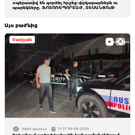
օպերատիվ են գործել հրշեջ-փրկարարներն ու
պարեկները. ՖՈՏՈՌԵՊՈՐՏԱԺ, ՏԵՍԱՆՅՈւԹ
Այս բաժնից
Շամշյան
15:37 06-08-2026
11869 դիտում
Երևանում առեղծվածային հանգամանքներում