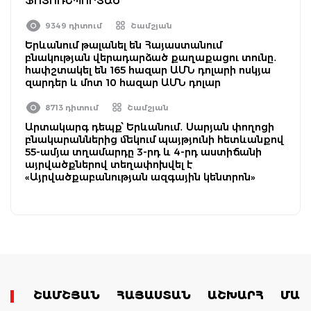
ՖՈՏՈՌԵՊՈՐՏԱԺ
9349 դիտում
Շամշյան
Երևանում թալանել են Հայաստանում
բնակության վերադարձած քաղաքացու տունը․
հափշտակել են 165 հազար ԱՄՆ դոլարի ոսկյա
զարդեր և մոտ 10 հազար ԱՄՆ դոլար
8713 դիտում
Շամշյան
Արտակարգ դեպք՝ Երևանում․ Սարյան փողոցի
բնակարաններից մեկում պայթյունի հետևանքով
55-ամյա տղամարդը 3-րդ և 4-րդ աստիճանի
այրվածքներով տեղափոխվել է
«Այրվածքաբանության ազգային կենտրոն»
ՇԱՄՇՅԱՆ
ՀԱՅԱՍՏԱՆ
ԱՇԽԱՐՀ
ՄԱՄ