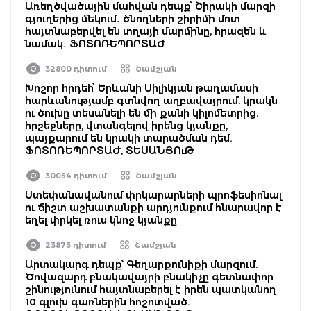
Առեղծվածային մահվան դեպք՝ Շիրակի մարզի
գյուղերից մեկում․ ծնողների շիրիմի մոտ
հայտնաբերվել են տղայի մարմինը, հրազեն և
նամակ․ ՖՈՏՈՌԵՊՈՐՏԱԺ
32800 դիտում
Շամշյան
Խոշոր հրդեհ՝ Երևանի Սիլիկյան թաղամասի
հարևանությամբ գտնվող աղբավայրում. կրակն
ու ծուխը տեսանելի են մի քանի կիլոմետրից.
հրշեջները, վտանգելով իրենց կյանքը,
պայքարում են կրակի տարածման դեմ.
ՖՈՏՈՌԵՊՈՐՏԱԺ, ՏԵՍԱՆՅՈւԹ
30054 դիտում
Շամշյան
Ստեփանավանում փրկարարների պրոֆեսիոնալ
ու ճիշտ աշխատանքի արդյունքում հնարավոր է
եղել փրկել ռուս կնոջ կյանքը
23873 դիտում
Շամշյան
Արտակարգ դեպք՝ Գեղարքունիքի մարզում.
Ծովազարդ բնակավայրի բնակիչը գետնափոր
շինությունում հայտնաբերել է իրեն պատկանող
10 գլուխ գառներին հոշոտված.