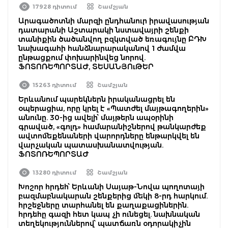
17928 դիտում
Շամշյան
Արագածոտնի մարզի ընդհանուր իրավասության
դատարանի Աշտարակի նստավայրի շենքի
տանիքին ծածանվող բզկտված եռագույնը ԲԴԽ
նախագահի հանձնարարականով 1 ժամվա
ընթացքում փոխարինվեց նորով.
ՖՈՏՈՌԵՊՈՐՏԱԺ, ՏԵՍԱՆՅՈւԹԵՐ
15263 դիտում
Շամշյան
Երևանում պարեկներն իրականացրել են
օպերացիա, որը կրել է «Պատժել մայթագողերին»
անունը. 30-ից ավելի՝ մայթերն ապօրինի
գրաված, «գոլդ» համարանիշներով թանկարժեք
ավտոմեքենաների վարորդները ենթարկվել են
վարչական պատասխանատվության.
ՖՈՏՈՌԵՊՈՐՏԱԺ
13280 դիտում
Շամշյան
Խոշոր հրդեհ՝ Երևանի Սայաթ-Նովա պողոտայի
բազմաբնակարան շենքերից մեկի 8-րդ հարկում.
հրշեջները տարհանել են քաղաքացիներին.
հրդեհը գազի հետ կապ չի ունեցել. նախնական
տեղեկություններով՝ պատճառն օդորակիչին