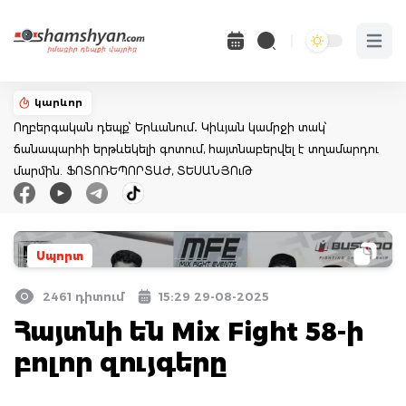
Open 
կարևոր
Ողբերգական դեպք՝ Երևանում․ Կիևյան կամրջի տակ՝
ճանապարհի երթևեկելի գոտում, հայտնաբերվել է տղամարդու
մարմին. ՖՈՏՈՌԵՊՈՐՏԱԺ, ՏԵՍԱՆՅՈւԹ
Սպորտ
2461 դիտում
15:29 29-08-2025
Հայտնի են Mix Fight 58-ի
բոլոր զույգերը