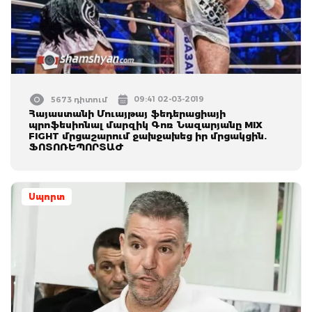
09:41 02-03-2019
5673 դիտում
Հայաստանի Մուայթայ ֆեդերացիայի
պրոֆեսիոնալ մարզիկ Գոռ Նազարյանը MIX
FIGHT մրցաշարում ջախջախեց իր մրցակցին.
ՖՈՏՈՌԵՊՈՐՏԱԺ
Սպորտ