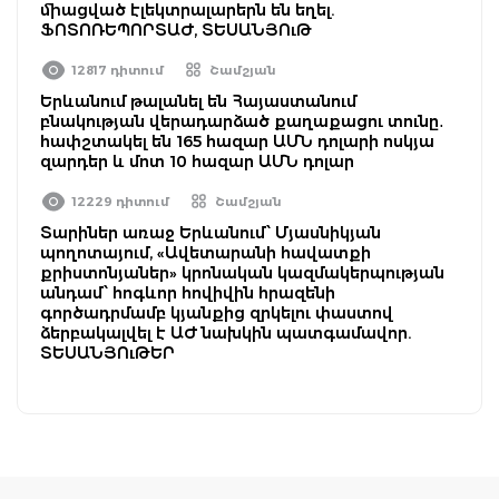
միացված էլեկտրալարերն են եղել.
ՖՈՏՈՌԵՊՈՐՏԱԺ, ՏԵՍԱՆՅՈւԹ
12817 դիտում
Շամշյան
Երևանում թալանել են Հայաստանում
բնակության վերադարձած քաղաքացու տունը․
հափշտակել են 165 հազար ԱՄՆ դոլարի ոսկյա
զարդեր և մոտ 10 հազար ԱՄՆ դոլար
12229 դիտում
Շամշյան
Տարիներ առաջ Երևանում՝ Մյասնիկյան
պողոտայում, «Ավետարանի հավատքի
քրիստոնյաներ» կրոնական կազմակերպության
անդամ՝ հոգևոր հովիվին հրազենի
գործադրմամբ կյանքից զրկելու փաստով
ձերբակալվել է ԱԺ նախկին պատգամավոր.
ՏԵՍԱՆՅՈւԹԵՐ