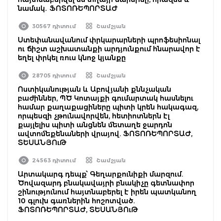
նամակ․ ՖՈՏՈՌԵՊՈՐՏԱԺ
30567 դիտում
Շամշյան
Ստեփանավանում փրկարարների պրոֆեսիոնալ
ու ճիշտ աշխատանքի արդյունքում հնարավոր է
եղել փրկել ռուս կնոջ կյանքը
28705 դիտում
Շամշյան
Ոստիկանության և Աբովյանի քննչական
բաժիններ, ՊԾ Կոտայքի գումարտակ հասնելու
համար քաղաքացիները պիտի կրեն հակագազ,
որպեսզի չթունավորվեն, հետիոտներն էլ
քայլելիս պիտի անցնեն մետաղե ջարդոն
ավտոմեքենաների վրայով. ՖՈՏՈՌԵՊՈՐՏԱԺ,
ՏԵՍԱՆՅՈւԹ
24563 դիտում
Շամշյան
Արտակարգ դեպք՝ Գեղարքունիքի մարզում.
Ծովազարդ բնակավայրի բնակիչը գետնափոր
շինությունում հայտնաբերել է իրեն պատկանող
10 գլուխ գառներին հոշոտված.
ՖՈՏՈՌԵՊՈՐՏԱԺ, ՏԵՍԱՆՅՈւԹ