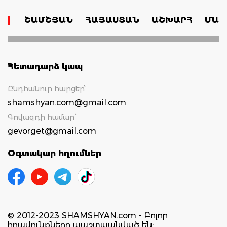
ՇԱՄՇՅԱՆ
ՀԱՅԱՍՏԱՆ
ԱՇԽԱՐՀ
ՄԱՄ
Հետադարձ կապ
Ընդհանուր հարցեր՝
shamshyan.com@gmail.com
Գովազդի համար`
gevorget@gmail.com
Օգտակար հղումներ
© 2012-2023 SHAMSHYAN.com - Բոլոր
իրավունքները պաշտպանված են: