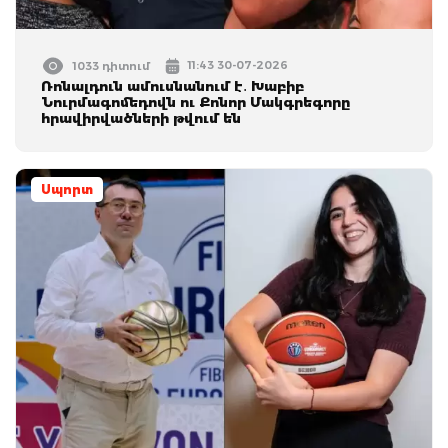
11:43 30-07-2026
1033 դիտում
Ռոնալդուն ամուսնանում է․ Խաբիբ
Նուրմագոմեդովն ու Քոնոր Մակգրեգորը
հրավիրվածների թվում են
Սպորտ