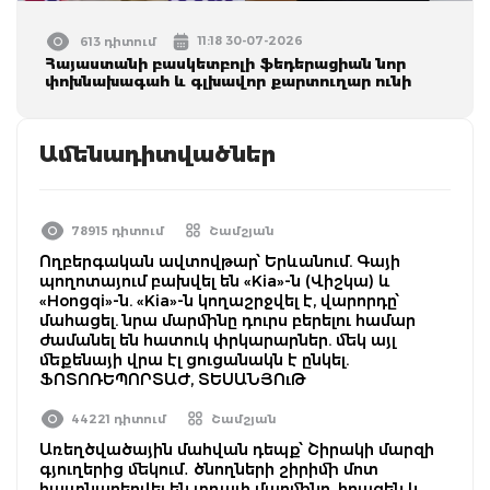
11:18 30-07-2026
613 դիտում
Հայաստանի բասկետբոլի ֆեդերացիան նոր
փոխնախագահ և գլխավոր քարտուղար ունի
Ամենադիտվածներ
78915 դիտում
Շամշյան
Ողբերգական ավտովթար՝ Երևանում. Գայի
պողոտայում բախվել են «Kia»-ն (Վիշկա) և
«Hongqi»-ն. «Kia»-ն կողաշրջվել է, վարորդը՝
մահացել. նրա մարմինը դուրս բերելու համար
ժամանել են հատուկ փրկարարներ. մեկ այլ
մեքենայի վրա էլ ցուցանակն է ընկել.
ՖՈՏՈՌԵՊՈՐՏԱԺ, ՏԵՍԱՆՅՈւԹ
44221 դիտում
Շամշյան
Առեղծվածային մահվան դեպք՝ Շիրակի մարզի
գյուղերից մեկում․ ծնողների շիրիմի մոտ
հայտնաբերվել են տղայի մարմինը, հրազեն և