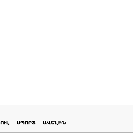
ՈՒԼ
ՍՊՈՐՏ
ԱՎԵԼԻՆ