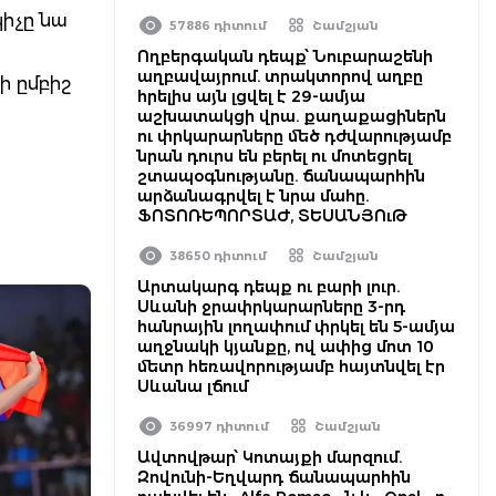
կիչը նա
57886 դիտում
Շամշյան
Ողբերգական դեպք՝ Նուբարաշենի
աղբավայրում. տրակտորով աղբը
ի ըմբիշ
հրելիս այն լցվել է 29-ամյա
աշխատակցի վրա. քաղաքացիներն
ու փրկարարները մեծ դժվարությամբ
նրան դուրս են բերել ու մոտեցրել
շտապօգնությանը. ճանապարհին
արձանագրվել է նրա մահը.
ՖՈՏՈՌԵՊՈՐՏԱԺ, ՏԵՍԱՆՅՈւԹ
38650 դիտում
Շամշյան
Արտակարգ դեպք ու բարի լուր.
Սևանի ջրափրկարարները 3-րդ
հանրային լողափում փրկել են 5-ամյա
աղջնակի կյանքը, ով ափից մոտ 10
մետր հեռավորությամբ հայտնվել էր
Սևանա լճում
36997 դիտում
Շամշյան
Ավտովթար՝ Կոտայքի մարզում.
Զովունի-Եղվարդ ճանապարհին