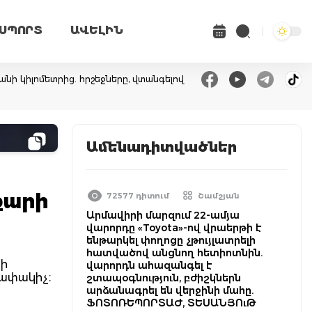
ՍՊՈՐՏ
ԱՎԵԼԻՆ
անի կիլոմետրից. հրշեջները, վտանգելով
Ամենադիտվածներ
քարի
72577 դիտում
Շամշյան
Արմավիրի մարզում 22-ամյա
վարորդը «Toyota»-ով վրաերթի է
ենթարկել փողոցը չթույլատրելի
հատվածով անցնող հետիոտնին.
րի
վարորդն ահազանգել է
րափակիչ։
շտապօգնություն, բժիշկներն
արձանագրել են վերջինի մահը.
ՖՈՏՈՌԵՊՈՐՏԱԺ, ՏԵՍԱՆՅՈւԹ