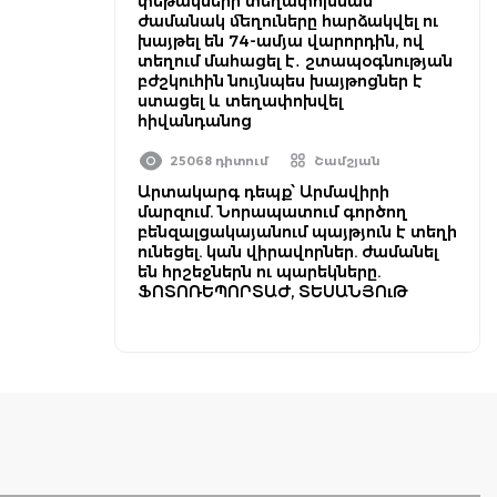
փեթակների տեղափոխման
ժամանակ մեղուները հարձակվել ու
խայթել են 74-ամյա վարորդին, ով
տեղում մահացել է․ շտապօգնության
բժշկուհին նույնպես խայթոցներ է
ստացել և տեղափոխվել
հիվանդանոց
25068 դիտում
Շամշյան
Արտակարգ դեպք՝ Արմավիրի
մարզում. Նորապատում գործող
բենզալցակայանում պայթյուն է տեղի
ունեցել. կան վիրավորներ. ժամանել
են հրշեջներն ու պարեկները.
ՖՈՏՈՌԵՊՈՐՏԱԺ, ՏԵՍԱՆՅՈւԹ