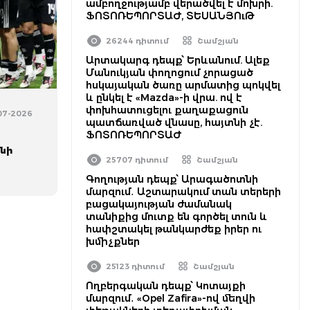
ամբողջությամբ վերածվել է մոխրի.
ՖՈՏՈՌԵՊՈՐՏԱԺ, ՏԵՍԱՆՅՈւԹ
26244 դիտում
Շամշյան
Արտակարգ դեպք՝ Երևանում. Ալեք
Մանուկյան փողոցում չորացած
հսկայական ծառը արմատից պոկվել
և ընկել է «Mazda»-ի վրա. ով է
փոխհատուցելու քաղաքացուն
-07-2026
պատճառված վնասը, հայտնի չէ.
ն
ՖՈՏՈՌԵՊՈՐՏԱԺ
նի
25707 դիտում
Շամշյան
Գողության դեպք՝ Արագածոտնի
մարզում․ Աշտարակում տան տերերի
բացակայության ժամանակ
տանիքից մուտք են գործել տուն և
հափշտակել թանկարժեք իրեր ու
խմիչքներ
25123 դիտում
Շամշյան
Ողբերգական դեպք՝ Կոտայքի
մարզում․ «Opel Zafira»-ով մեղվի