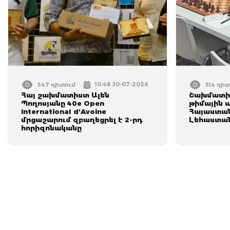
10:48 30-07-2026
547 դիտում
514 դի
Հայ շախմատիստ Ալեն
Շախմատի 
Պողոսյանը 40e Open
թիմային ա
International d'Avoine
Հայաստան
մրցաշարում զբաղեցրել է 2-րդ
Լեհաստա
հորիզոնականը