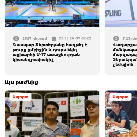
23:35 26-07-2022
2587 դիտում
3123 դ
Գասպար Տերտերյանը հաղթել է
Վաղարշ
թուրք ըմբիշին և դուրս եկել
մանկապա
աշխարհի Մ-17 առաջնության
մարզադպ
կիսաեզրափակիչ
Տերտերյա
չեմպիոն
Այս բաժնից
Սպորտ
Սպորտ