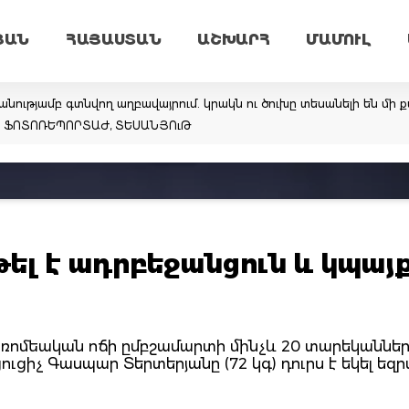
ՅԱՆ
ՀԱՅԱՍՏԱՆ
ԱՇԽԱՐՀ
ՄԱՄՈՒԼ
նությամբ գտնվող աղբավայրում. կրակն ու ծուխը տեսանելի են մի ք
եմ. ՖՈՏՈՌԵՊՈՐՏԱԺ, ՏԵՍԱՆՅՈւԹ
ել է ադրբեջանցուն և կպայ
հռոմեական ոճի ըմբշամարտի մինչև 20 տարեկաննե
ւցիչ Գասպար Տերտերյանը (72 կգ) դուրս է եկել եզ