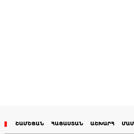
ՇԱՄՇՅԱՆ
ՀԱՅԱՍՏԱՆ
ԱՇԽԱՐՀ
ՄԱՄ