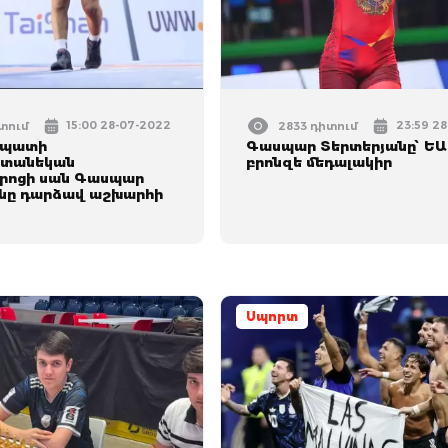
15:00 28-07-2022
23:59 2
իտում
2833 դիտում
ապատի
Գասպար Տերտերյանը՝ ԵԱ
տանեկան
բրոնզե մեդալակիր
րոցի սան Գասպար
նը դարձավ աշխարհի
Սպորտ