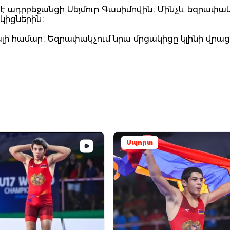
 է ադրբեջանցի Սեյմուր Գասիմովին։ Մինչև եզրափա
ակիցներին։
ալի համար։ Եզրափակչում նրա մրցակիցը կլինի վրաց
Սպորտ