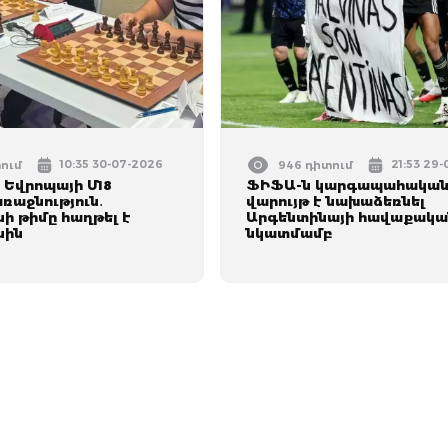
10:35 30-07-2026
21:53 29
տում
946 դիտում
Եվրոպայի Մ18
ՖԻՖԱ-ն կարգապահակա
ռաջնություն․
վարույթ է նախաձեռնել
ի թիմը հաղթել է
Արգենտինայի հավաքակա
նին
նկատմամբ