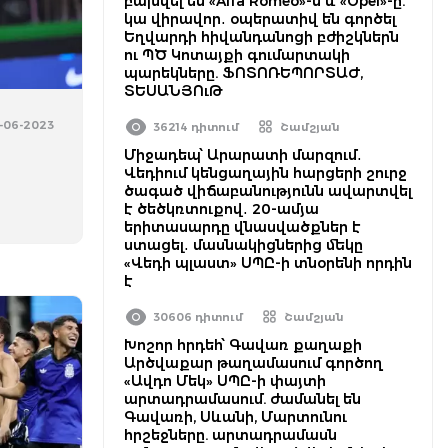
բախվել են «Alfa Romeo»-ն և «Opel»-ը.
կա վիրավոր․ օպերատիվ են գործել
Եղվարդի հիվանդանոցի բժիշկներն
ու ՊԾ Կոտայքի գումարտակի
պարեկները. ՖՈՏՈՌԵՊՈՐՏԱԺ,
ՏԵՍԱՆՅՈւԹ
8-06-2023
36214 դիտում
Շամշյան
Միջադեպ՝ Արարատի մարզում․
Վեդիում կենցաղային հարցերի շուրջ
ծագած վիճաբանությունն ավարտվել
է ծեծկռտուքով․ 20-ամյա
երիտասարդը վնասվածքներ է
ստացել․ մասնակիցներից մեկը
«Վեդի պլաստ» ՍՊԸ-ի տնօրենի որդին
է
30606 դիտում
Շամշյան
Խոշոր հրդեհ՝ Գավառ քաղաքի
Արծվաքար թաղամասում գործող
«Ավդո Մեկ» ՍՊԸ-ի փայտի
արտադրամասում. ժամանել են
Գավառի, Սևանի, Մարտունու
հրշեջները. արտադրամասն