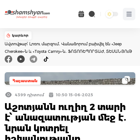
Open 
կարևոր
Ավտովթար՝ Լոռու մարզում․ Վանաձորում բախվել են «Jeep
Cherokee»-ն և «Toyota Camry»-ն․ ՖՈՏՈՌԵՊՈՐՏԱԺ, ՏԵՍԱՆՅՈւԹ
Հայաստան
4399 դիտում
10:50 15-06-2025
Աշոտյանն ուղիղ 2 տարի
է՝ անազատության մեջ է.
նրան կոտրել
իշխանությանը