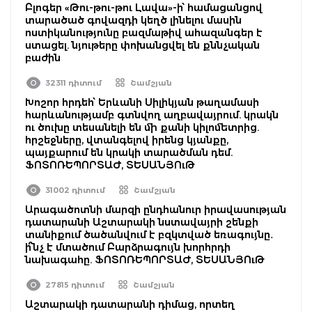
Բլոգեր «Թու-թու-թու Լավա»-ի՝ համացանցով
տարածած գովազդի կեղծ լինելու մասին
ոստիկանությունը բազմաթիվ ահազանգեր է
ստացել. նյութերը փոխանցվել են քննչական
բաժին
32311 դիտում
Շամշյան
Խոշոր հրդեհ՝ Երևանի Սիլիկյան թաղամասի
հարևանությամբ գտնվող աղբավայրում. կրակն
ու ծուխը տեսանելի են մի քանի կիլոմետրից.
հրշեջները, վտանգելով իրենց կյանքը,
պայքարում են կրակի տարածման դեմ.
ՖՈՏՈՌԵՊՈՐՏԱԺ, ՏԵՍԱՆՅՈւԹ
31002 դիտում
Շամշյան
Արագածոտնի մարզի ընդհանուր իրավասության
դատարանի Աշտարակի նստավայրի շենքի
տանիքում ծածանվում է բզկտված եռագույնը․
ի՞նչ է մտածում Բարձրագույն խորհրդի
նախագահը. ՖՈՏՈՌԵՊՈՐՏԱԺ, ՏԵՍԱՆՅՈւԹ
27815 դիտում
Շամշյան
Աշտարակի դատարանի դիմաց, որտեղ