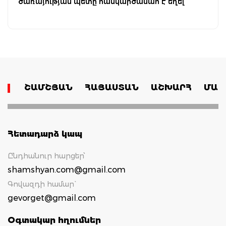
ծառայության պետը հանկարծամահ է եղել
ՇԱՄՇՅԱՆ
ՀԱՅԱՍՏԱՆ
ԱՇԽԱՐՀ
ՄԱՄ
Հետադարձ կապ
Ընդհանուր հարցեր՝
shamshyan.com@gmail.com
Գովազդի համար`
gevorget@gmail.com
Օգտակար հղումներ