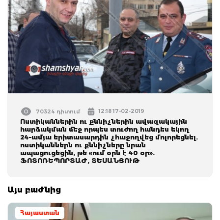
12:18 17-02-2019
70324 դիտում
Ոստիկաններին ու քննիչներին ավազակային
հարձակման մեջ որպես տուժող հանդես եկող
24–ամյա երիտասարդին չհաջողվեց մոլորեցնել.
ոստիկաններն ու քննիչները նրան
ապացուցեցին, թե «ում օրն է 40 օր».
ՖՈՏՈՌԵՊՈՐՏԱԺ, ՏԵՍԱՆՅՈՒԹ
Այս բաժնից
Հայաստան