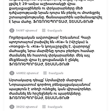
լցվել է 29-ամյա աշխատակցի վրա.
քաղաքացիներն ու փրկարարները մեծ
դժվարությամբ նրան դուրս են բերել ու մոտեցրել
շտապօգնությանը. ճանապարհին արձանագրվել
է նրա մահը. ՖՈՏՈՌԵՊՈՐՏԱԺ, ՏԵՍԱՆՅՈւԹ
54187 դիտում
Շամշյան
Ողբերգական ավտովթար՝ Երևանում. Գայի
պողոտայում բախվել են «Kia»-ն (Վիշկա) և
«Hongqi»-ն. «Kia»-ն կողաշրջվել է, վարորդը՝
մահացել. նրա մարմինը դուրս բերելու համար
ժամանել են հատուկ փրկարարներ. մեկ այլ
մեքենայի վրա էլ ցուցանակն է ընկել.
ՖՈՏՈՌԵՊՈՐՏԱԺ, ՏԵՍԱՆՅՈւԹ
46802 դիտում
Շամշյան
Արտակարգ դեպք՝ Արմավիրի մարզում.
Նորապատում գործող բենզալցակայանում
պայթյուն է տեղի ունեցել. կան վիրավորներ.
ժամանել են հրշեջներն ու պարեկները.
ՖՈՏՈՌԵՊՈՐՏԱԺ, ՏԵՍԱՆՅՈւԹ
39212 դիտում
Շամշյան