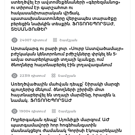
ստեղծվել էր ավտոմեքենաների «գերեզմանոց»
ու տիրում էր գարշահոտ ու
հակասանիտարական վիճակ,
պատասխանատուները վերջապես տարածքը
բերեցին նախկին տեսքին. ՖՈՏՈՌԵՊՈՐՏԱԺ,
ՏԵՍԱՆՅՈւԹԵՐ
24007 դիտում
Շամշյան
Արտակարգ ու բարի լուր. «Սուրբ Աստվածամայր»
բժշկական կենտրոնում բժիշկները փրկել են 5-
ամյա օտարերկրացի տղայի կյանքը, ում
ծնողները հայտնաբերել էին լողավազանում
22319 դիտում
Շամշյան
Առեղծվածային մահվան դեպք՝ Շիրակի մարզի
գյուղերից մեկում․ ծնողների շիրիմի մոտ
հայտնաբերվել են տղայի մարմինը, հրազեն և
նամակ․ ՖՈՏՈՌԵՊՈՐՏԱԺ
19004 դիտում
Շամշյան
Ողբերգական դեպք՝ Սյունիքի մարզում. ԱԺ
պատգամավորի հոր հոգեհանգստին
մասնակցելու ժամանակ Գորիսի էկոպարեկային