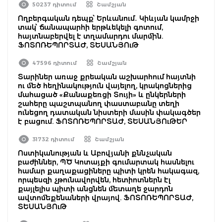
50237 դիտում
Շամշյան
Ողբերգական դեպք՝ Երևանում․ Կիևյան կամրջի
տակ՝ ճանապարհի երթևեկելի գոտում,
հայտնաբերվել է տղամարդու մարմին.
ՖՈՏՈՌԵՊՈՐՏԱԺ, ՏԵՍԱՆՅՈւԹ
47596 դիտում
Շամշյան
Տարիներ առաջ քրեական աշխարհում հայտնի
ու մեծ հեղինակություն վայելող, կրակոցներից
մահացած «Քանաքեռցի Տույի» և ընկերների
շահերը պաշտպանող փաստաբանը տեղի
ունեցող դատական նիստերի մասին փակագծեր
է բացում. ՖՈՏՈՌԵՊՈՐՏԱԺ, ՏԵՍԱՆՅՈւԹԵՐ
31732 դիտում
Շամշյան
Ոստիկանության և Աբովյանի քննչական
բաժիններ, ՊԾ Կոտայքի գումարտակ հասնելու
համար քաղաքացիները պիտի կրեն հակագազ,
որպեսզի չթունավորվեն, հետիոտներն էլ
քայլելիս պիտի անցնեն մետաղե ջարդոն
ավտոմեքենաների վրայով. ՖՈՏՈՌԵՊՈՐՏԱԺ,
ՏԵՍԱՆՅՈւԹ