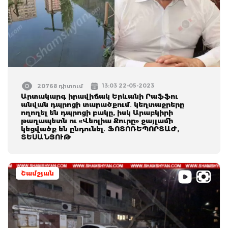
13:03 22-05-2023
20768 դիտում
Արտակարգ իրավիճակ Երևանի Րաֆֆու
անվան դպրոցի տարածքում․ կեղտաջրերը
ողողել են դպրոցի բակը, իսկ Արաբկիրի
թաղապետն ու «Վեոլիա Ջուրը» ջայլամի
կեցվածք են ընդունել․ ՖՈՏՈՌԵՊՈՐՏԱԺ,
ՏԵՍԱՆՅՈՒԹ
Շամշյան