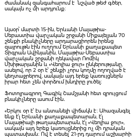
ժամանակ զանգահարում է նշված թեժ գծեր,
սակայն ոչ մի արդյունք։
Այսօր՝ մարտի 15-ին, Երևանի Մալաթիա-
Սեբաստիա վարչական շրջանի Միքայելյան 70
շենքի բնակիչները արդարացիորեն իրենց
զայրույթն էին ուղղում Երևանի քաղաքապետ
Տիգրան Ավինյանին, Մալաթիա-Սեբաստիա
վարչական շրջանի ղեկավար Ռոմիկ
Մխիթարյանին և «Վեոլիա ջուր» ընկերությանը,
ասելով, որ 2 օր է՝ շենքի չորս կողմը ողողված է
կեղտաջրերով, սակայն այդ երեք կառույցներն
իրար հետ չեն փորձում խնդիրը լուծել։
Ֆոտոլրագրող Գագիկ Շամշյանի հետ զրույցում
բնակիչները ասում էին․
«Երկու օր է՝ էս անտանելի վիճակն է։ Ահազանգել
ենք է՛լ Երևանի քաղաքապետարան, է՛լ
Մալաթիայի թաղապետարան, է՛լ «Վեոլիա ջուր»,
սակայն այդ երեք կառույցներից ոչ մի դրական
պատասխան։ Ով է տեսել՝ 21-րդ դարում աշխարհի