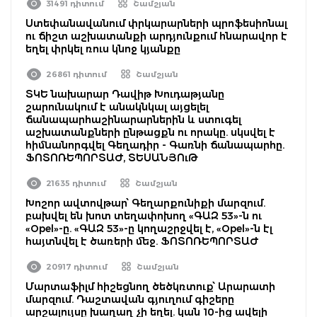
31491 դիտում
Շամշյան
Ստեփանավանում փրկարարների պրոֆեսիոնալ
ու ճիշտ աշխատանքի արդյունքում հնարավոր է
եղել փրկել ռուս կնոջ կյանքը
26861 դիտում
Շամշյան
ՏԿԵ նախարար Դավիթ Խուդաթյանը
շարունակում է անակնկալ այցելել
ճանապարհաշինարարներին և ստուգել
աշխատանքների ընթացքն ու որակը. սկսվել է
հիմնանորգվել Գեղադիր - Գառնի ճանապարհը.
ՖՈՏՈՌԵՊՈՐՏԱԺ, ՏԵՍԱՆՅՈւԹ
21635 դիտում
Շամշյան
Խոշոր ավտովթար՝ Գեղարքունիքի մարզում.
բախվել են խոտ տեղափոխող «ԳԱԶ 53»-ն ու
«Opel»-ը. «ԳԱԶ 53»-ը կողաշրջվել է, «Opel»-ն էլ
հայտնվել է ծառերի մեջ. ՖՈՏՈՌԵՊՈՐՏԱԺ
20917 դիտում
Շամշյան
Մարտաֆիլմ հիշեցնող ծեծկռտուք՝ Արարատի
մարզում. Դաշտավան գյուղում գիշերը
արշալույսը խաղաղ չի եղել. կան 10-ից ավելի