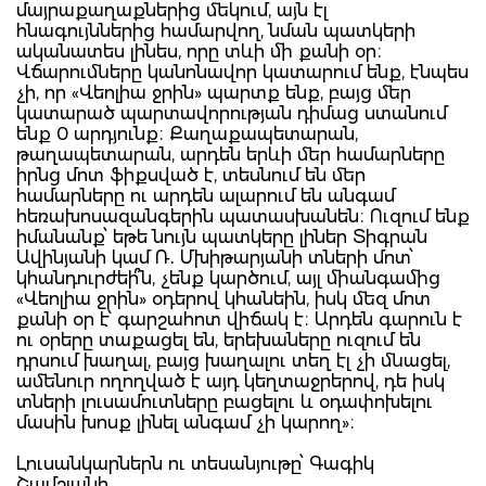
մայրաքաղաքներից մեկում, այն էլ
հնագույններից համարվող, նման պատկերի
ականատես լինես, որը տևի մի քանի օր։
Վճարումները կանոնավոր կատարում ենք, էնպես
չի, որ «Վեոլիա ջրին» պարտք ենք, բայց մեր
կատարած պարտավորության դիմաց ստանում
ենք 0 արդյունք։ Քաղաքապետարան,
թաղապետարան, արդեն երևի մեր համարները
իրնց մոտ ֆիքսված է, տեսնում են մեր
համարները ու արդեն ալարում են անգամ
հեռախոսազանգերին պատասխանեն։ Ուզում ենք
իմանանք՝ եթե նույն պատկերը լիներ Տիգրան
Ավինյանի կամ Ռ․ Մխիթարյանի տների մոտ՝
կհանդուրժեի՞ն, չենք կարծում, այլ միանգամից
«Վեոլիա ջրին» օդերով կհանեին, իսկ մեզ մոտ
քանի օր է՝ գարշահոտ վիճակ է։ Արդեն գարուն է
ու օրերը տաքացել են, երեխաները ուզում են
դրսում խաղալ, բայց խաղալու տեղ էլ չի մնացել,
ամենուր ողողված է այդ կեղտաջրերով, դե իսկ
տների լուսամուտները բացելու և օդափոխելու
մասին խոսք լինել անգամ չի կարող»։
Լուսանկարներն ու տեսանյութը՝ Գագիկ
Շամշյանի