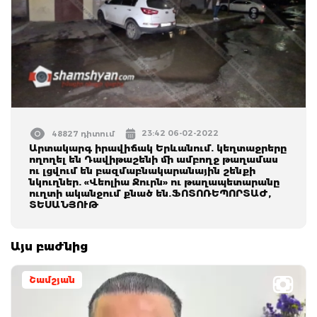
23:42 06-02-2022
48827 դիտում
Արտակարգ իրավիճակ Երևանում. կեղտաջրերը
ողողել են Դավիթաշենի մի ամբողջ թաղամաս
ու լցվում են բազմաբնակարանային շենքի
նկուղներ. «Վեոլիա Ջուրն» ու թաղապետարանը
ուղտի ականջում քնած են.ՖՈՏՈՌԵՊՈՐՏԱԺ,
ՏԵՍԱՆՅՈՒԹ
Այս բաժնից
Շամշյան