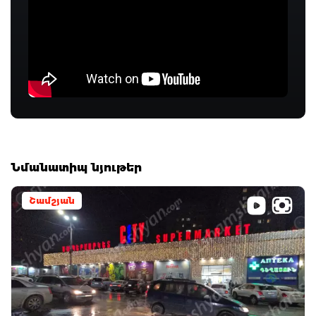
Նմանատիպ նյութեր
Շամշյան