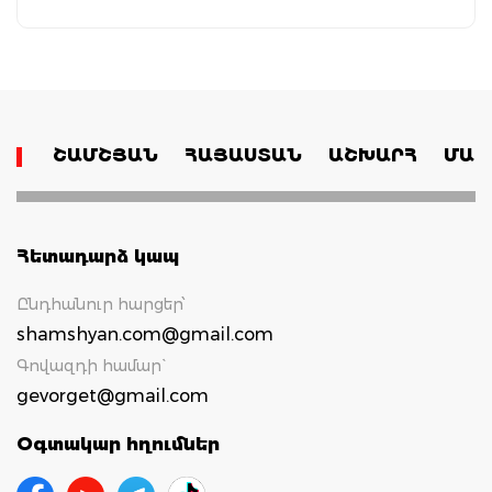
ՇԱՄՇՅԱՆ
ՀԱՅԱՍՏԱՆ
ԱՇԽԱՐՀ
ՄԱՄ
Հետադարձ կապ
Ընդհանուր հարցեր՝
shamshyan.com@gmail.com
Գովազդի համար`
gevorget@gmail.com
Օգտակար հղումներ