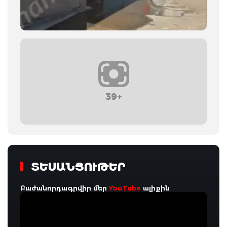
39+
ՏԵՍԱՆՅՈՒԹԵՐ
Բաժանորդագրվիր մեր
YouTube
ալիքին