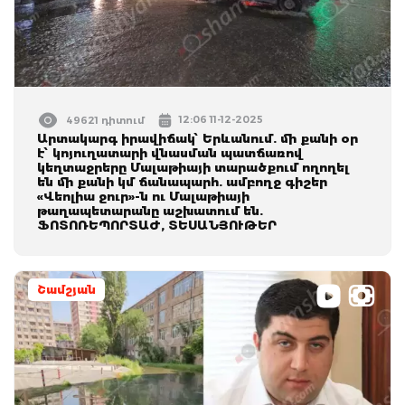
12:06 11-12-2025
49621 դիտում
Արտակարգ իրավիճակ՝ Երևանում. մի քանի օր
է՝ կոյուղատարի վնասման պատճառով
կեղտաջրերը Մալաթիայի տարածքում ողողել
են մի քանի կմ ճանապարհ. ամբողջ գիշեր
«Վեոլիա ջուր»-ն ու Մալաթիայի
թաղապետարանը աշխատում են.
ՖՈՏՈՌԵՊՈՐՏԱԺ, ՏԵՍԱՆՅՈՒԹԵՐ
Շամշյան