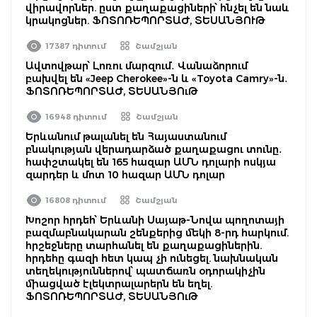
վիրավորներ. ըստ քաղաքացիների՝ հնչել են նաև
կրակոցներ. ՖՈՏՈՌԵՊՈՐՏԱԺ, ՏԵՍԱՆՅՈՒԹ
17387 դիտում
Շամշյան
Ավտովթար՝ Լոռու մարզում․ Վանաձորում
բախվել են «Jeep Cherokee»-ն և «Toyota Camry»-ն․
ՖՈՏՈՌԵՊՈՐՏԱԺ, ՏԵՍԱՆՅՈւԹ
16948 դիտում
Շամշյան
Երևանում թալանել են Հայաստանում
բնակության վերադարձած քաղաքացու տունը․
հափշտակել են 165 հազար ԱՄՆ դոլարի ոսկյա
զարդեր և մոտ 10 հազար ԱՄՆ դոլար
16808 դիտում
Շամշյան
Խոշոր հրդեհ՝ Երևանի Սայաթ-Նովա պողոտայի
բազմաբնակարան շենքերից մեկի 8-րդ հարկում.
հրշեջները տարհանել են քաղաքացիներին.
հրդեհը գազի հետ կապ չի ունեցել. նախնական
տեղեկություններով՝ պատճառն օդորակիչին
միացված էլեկտրալարերն են եղել.
ՖՈՏՈՌԵՊՈՐՏԱԺ, ՏԵՍԱՆՅՈւԹ