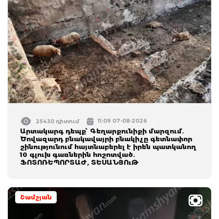
11:09 07-08-2026
25430 դիտում
Արտակարգ դեպք՝ Գեղարքունիքի մարզում.
Ծովազարդ բնակավայրի բնակիչը գետնափոր
շինությունում հայտնաբերել է իրեն պատկանող
10 գլուխ գառներին հոշոտված.
ՖՈՏՈՌԵՊՈՐՏԱԺ, ՏԵՍԱՆՅՈւԹ
Շամշյան