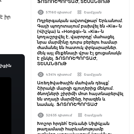
ՖՈՏՈՌԵՊՈՐՏԱԺ, ՏԵՍԱՆՅՈւԹ
57160 դիտում
Շամշյան
է իր
Ողբերգական ավտովթար՝ Երևանում.
Գայի պողոտայում բախվել են «Kia»-ն
(Վիշկա) և «Hongqi»-ն. «Kia»-ն
:
կողաշրջվել է, վարորդը՝ մահացել.
նրա մարմինը դուրս բերելու համար
ժամանել են հատուկ փրկարարներ.
մեկ այլ մեքենայի վրա էլ ցուցանակն
է ընկել. ՖՈՏՈՌԵՊՈՐՏԱԺ,
ՏԵՍԱՆՅՈւԹ
իքին
43414 դիտում
Շամշյան
Առեղծվածային մահվան դեպք՝
Շիրակի մարզի գյուղերից մեկում․
ծնողների շիրիմի մոտ հայտնաբերվել
են տղայի մարմինը, հրազեն և
նամակ․ ՖՈՏՈՌԵՊՈՐՏԱԺ
32635 դիտում
Շամշյան
Խոշոր հրդեհ՝ Երևանի Սիլիկյան
թաղամասի հարևանությամբ