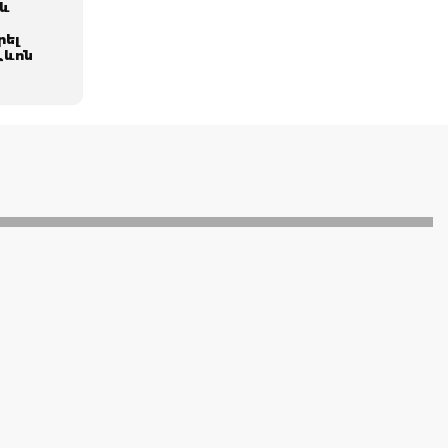
 և
րել
Լևոն