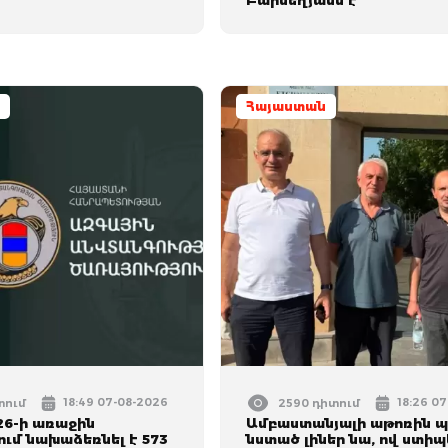
Հայաստան
18:49 07-08-2026
18:26 0
տում
2590 դիտում
26-ի առաջին
Ամբաստանյալի աթոռին պ
ւմ նախաձեռնել է 573
նստած լիներ նա, ով ստիպ