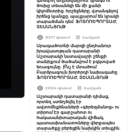
գտնվող աղբավայրում. կրակն ու
ծուխը տեսանելի են մի քանի
կիլոմետրից. հրշեջները, վտանգելով
իրենց կյանքը, պայքարում են կրակի
տարածման դեմ. ՖՈՏՈՌԵՊՈՐՏԱԺ,
ՏԵՍԱՆՅՈւԹ
31377 դիտում
Շամշյան
Արագածոտնի մարզի ընդհանուր
իրավասության դատարանի
Աշտարակի նստավայրի շենքի
տանիքում ծածանվում է բզկտված
եռագույնը․ ի՞նչ է մտածում
Բարձրագույն խորհրդի նախագահը.
ՖՈՏՈՌԵՊՈՐՏԱԺ, ՏԵՍԱՆՅՈւԹ
29324 դիտում
Շամշյան
Աշտարակի դատարանի դիմաց,
որտեղ ստեղծվել էր
ավտոմեքենաների «գերեզմանոց» ու
տիրում էր գարշահոտ ու
հակասանիտարական վիճակ,
պատասխանատուները վերջապես
տարածքը բերեցին նախկին տեսքին.