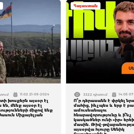
Հայաստան
11:02 21-09-2024
14:05 0
իտում
3322 դիտում
ի խոսքերն այսօր էլ
Ո՞ր դերասանն է փրկել նր
են, մենք այսօր էլ
մահից, ինչպես և երբ է բա
ձությունների միջով ենք
ամուսնանալու
Սասուն Միքայելյան
հնարավորությունը և ի՞նչ
կասկածներ ունի «իր» եր
մասին. Թիվ-թվաբանությ
այսօրվա հյուրը Սենիկ
Բարսեղյանն է