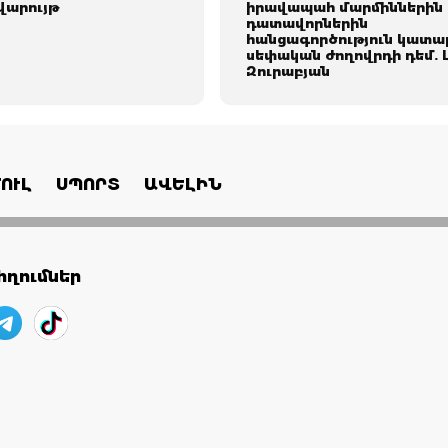
վարույթ
իրավապահ մարմիններին
դատավորներին
հանցագործություն կատա
սեփական ժողովրդի դեմ. 
Զուրաբյան
ՈՒԼ
ՍՊՈՐՏ
ԱՎԵԼԻՆ
ղումներ