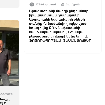
17346 դիտում
Շամշյան
Արագածոտնի մարզի ընդհանուր
իրավասության դատարանի
Աշտարակի նստավայրի շենքի
տանիքին ծածանվող բզկտված
եռագույնը ԲԴԽ նախագահի
հանձնարարականով 1 ժամվա
ընթացքում փոխարինվեց նորով.
ՖՈՏՈՌԵՊՈՐՏԱԺ, ՏԵՍԱՆՅՈւԹԵՐ
7-08-2026
ետք է
ել է