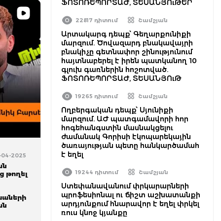
ՖՈՏՈՌԵՊՈՐՏԱԺ, ՏԵՍԱՆՅՈւԹԵՐ
22817 դիտում
Շամշյան
Արտակարգ դեպք՝ Գեղարքունիքի
մարզում. Ծովազարդ բնակավայրի
բնակիչը գետնափոր շինությունում
հայտնաբերել է իրեն պատկանող 10
գլուխ գառներին հոշոտված.
ՖՈՏՈՌԵՊՈՐՏԱԺ, ՏԵՍԱՆՅՈւԹ
19265 դիտում
Շամշյան
Ողբերգական դեպք՝ Սյունիքի
մարզում. ԱԺ պատգամավորի հոր
հոգեհանգստին մասնակցելու
ժամանակ Գորիսի էկոպարեկային
ծառայության պետը հանկարծամահ
է եղել
7-04-2025
ան
19244 դիտում
Շամշյան
ց թողել
Ստեփանավանում փրկարարների
պրոֆեսիոնալ ու ճիշտ աշխատանքի
եխաների
արդյունքում հնարավոր է եղել փրկել
ան
ռուս կնոջ կյանքը