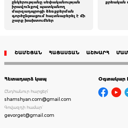
ընկերությանը սեփականության
քրեական 
իրավունքով պատկանող
մարզադպրոցի ձեռքբերման
գործընթացում հայտնաբերել է մի
շարք խախտումներ
ՇԱՄՇՅԱՆ
ՀԱՅԱՍՏԱՆ
ԱՇԽԱՐՀ
ՄԱՄ
Հետադարձ կապ
Օգտակար հ
Ընդհանուր հարցեր՝
shamshyan.com@gmail.com
Գովազդի համար`
gevorget@gmail.com