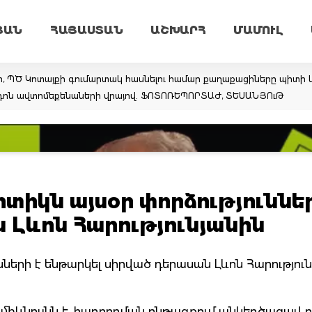
ՅԱՆ
ՀԱՅԱՍՏԱՆ
ԱՇԽԱՐՀ
ՄԱՄՈՒԼ
ր, ՊԾ Կոտայքի գումարտակ հասնելու համար քաղաքացիները պիտի կ
արդոն ավտոմեքենաների վրայով. ՖՈՏՈՌԵՊՈՐՏԱԺ, ՏԵՍԱՆՅՈւԹ
տիկն այսօր փորձություններ
 Լևոն Հարությունյանին
նների է ենթարկել սիրված դերասան Լևոն Հարություն
 միևնույնն է, հաղորդման ընթացքում անկեղծացավ ո