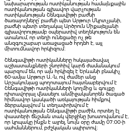
նախարարության ոստիկանության համայնքային
ոստիկանության գլխավոր վարչության
ոստիկանության Շենգավիթի բաժնի
ծառայողները՝ բաժնի պետ Արթուր Մկրտչյանի,
բաժնի պետի տեղակալ Արծրուն Միքայելյանի
գլխավորությամբ օպերատիվ տեղեկություն են
ստանում, որ տեղի ունեցածը ոչ թե
անզգուշաբար առաջացած հրդեհ է, այլ
միտումնավոր հրկիզում։
Շենգավիթի ոստիկանները հսկայածավալ
աշխատանքների շնորհիվ կարճ ժամանակում
պարզում են, որ այն հրկիզել է Երևանի բնակիչ
60-ամյա Արթուր Ա․-ն, ով ժամեր անց
Արշակունյաց պողոտայում հայտնաբերվում է
Շենգավիթի ոստիկանների կողմից և գույքը
դիտավորյալ վնասելու անմիջականորեն ծագած
հիմնավոր կասկածի առկայության հիմքով
ձերբակալվում և տեղափոխվում է
ոստիկանության Շենգավիթի բաժին, որտեղ էլ
փաստերի ճնշման տակ վերջինը խոստովանում է,
որ կրպակը ինքն է այրել, նույն օրը ժամը 07։00-ի
սահմաններում, բժշկական սպիրտով։