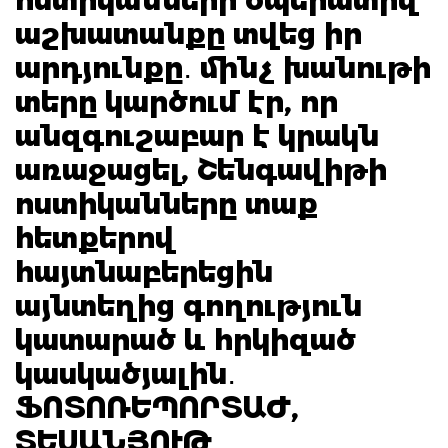
աշխատանքը տվեց իր
արդյունքը․ մինչ խանութի
տերը կարծում էր, որ
անզգուշաբար է կրակն
առաջացել, Շենգավիթի
ոստիկանները տաք
հետքերով
հայտնաբերեցին
այնտեղից գողություն
կատարած և հրկիզած
կասկածյալին․
ՖՈՏՈՌԵՊՈՐՏԱԺ,
ՏԵՍԱՆՅՈՒԹ