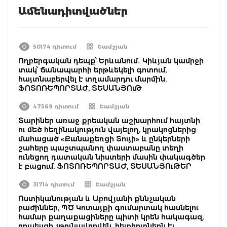
Ամենադիտվածներ
50174 դիտում
Շամշյան
Ողբերգական դեպք՝ Երևանում․ Կիևյան կամրջի
տակ՝ ճանապարհի երթևեկելի գոտում,
հայտնաբերվել է տղամարդու մարմին.
ՖՈՏՈՌԵՊՈՐՏԱԺ, ՏԵՍԱՆՅՈւԹ
47569 դիտում
Շամշյան
Տարիներ առաջ քրեական աշխարհում հայտնի
ու մեծ հեղինակություն վայելող, կրակոցներից
մահացած «Քանաքեռցի Տույի» և ընկերների
շահերը պաշտպանող փաստաբանը տեղի
ունեցող դատական նիստերի մասին փակագծեր
է բացում. ՖՈՏՈՌԵՊՈՐՏԱԺ, ՏԵՍԱՆՅՈւԹԵՐ
31714 դիտում
Շամշյան
Ոստիկանության և Աբովյանի քննչական
բաժիններ, ՊԾ Կոտայքի գումարտակ հասնելու
համար քաղաքացիները պիտի կրեն հակագազ,
որպեսզի չթունավորվեն, հետիոտներն էլ