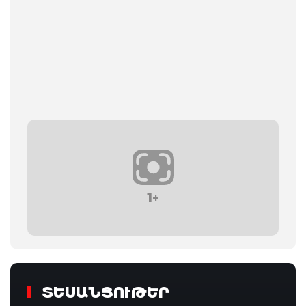
1+
ՏԵՍԱՆՅՈՒԹԵՐ