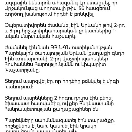
ազգային կենտրոն ահազանգ էր ստացվել, որ
Արշակունյաց պողոտայի թիվ 56 հասցեում
գործող խանութում հրդեհ է բռնկվել:
Օպերատիվորեն ժամանել էին Երևանի թիվ 2-րդ
և 3-րդ հրշեջ-փրկարարական ջոկատներից 1-
ական մարտական հաշվարկ:
Ժամանել էին նաև ՀՀ ՆԳՆ ոստիկանության
Պարեկային ծառայության Երևան քաղաքի գնդի
1-ին գումարտակի 2-րդ վաշտի պարեկներ
Հովհաննես Հարությունյանն ու Լիպարիտ
Խաչատրյանը:
Տեղում պարզվել էր, որ հրդեհը բռնկվել է մրգի
խանութում:
Տեղում պարեկները 2 հոգու դուրս էին բերել
ծխապատ հատվածից, ովքեր Հնդկաստանի
Հանրապետության քաղաքացիներ են:
Պարեկները սահմանազատել էին տարածքը,
հրշեջներն էլ նախ կանխել էին կրակի
տարածումը, ապա մարել այն: