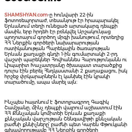
SHAMSHYAN.com
-ը հունվարի 22-ին
ֆոտոռեպորտաժ, տեսանյութ էր հրապարակել
Երևանում տեղի ունեցած արտակարգ դեպքի
մասին, երբ հրդեհ էր բռնկվել Արշակունյաց
պողոտայում գործող մրգի խանութում, որտեղից
ՀՀ Ներքին գործերի նախարարության
ոստիկանության Պարեկային ծառայության
Երևան քաղաքի գնդի 1-ին գումարտակի 2-րդ
վաշտի պարեկներ Հովհաննես Հարությունյանն ու
Լիպարիտ Խաչատրյանը ծխապատ տարածքից
դուրս էին բերել Հնդկաստանի 2 քաղաքացու, իսկ
հրշեջ փրկարարներն էլ կանխել էին կրակի
տարածումը, ապա մարել այն։
Ինչպես հայտնում է ֆոտոլրագրող Գագիկ
Շամշյանը, մինչ դեպքի վայրում աշխատում էին
ՀՀ Քննչական կոմիտեի Երևան քաղաքի
քննչական վարչության Շենգավիթի քննչական
բաժնի քննիչները՝ բաժնի պետ Կարեն Փթուկյանի
գլխավորությամբ ՀՀ Ներքին գործերի