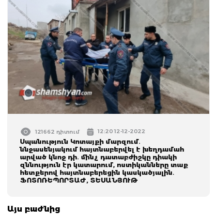
12:20 12-12-2022
121662 դիտում
Սպանություն Կոտայքի մարզում․
ննջասենյակում հայտնաբերվել է խեղդամահ
արված կնոջ դի․ մինչ դատաբժիշկը դիակի
զննություն էր կատարում, ոստիկանները տաք
հետքերով հայտնաբերեցին կասկածյալին․
ՖՈՏՈՌԵՊՈՐՏԱԺ, ՏԵՍԱՆՅՈՒԹ
Այս բաժնից