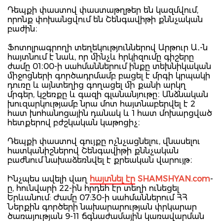
Դեպքի փաստով փաստաթղթեր են կազմվում,
որոնք փոխանցվում են Շենգավիթի քննչական
բաժին։
Ֆոտոլրագրողի տեղեկություններով Արթուր Ա․-ն
հայտնում է նաև, որ մինչև հրկիզումը գիշերը
ժամը 01։00-ի սահմաններում ինքը տեխնիկական
միջոցների գործադրմամբ բացել է մրգի կրպակի
դուռը և այնտեղից գողացել մի քանի արկղ
մրգեր, կշեռքը և գազի գլանանյութը։ Անձնական
խուզարկությամբ նրա մոտ հայտնաբերվել է 2
հատ խոհանոցային դանակ և 1 հատ մոխարցված
հետքերով բժշկական կաթոցիչ։
Դեպքի փաստով գույքը ոչնչացնելու, վնասելու
հատկանիշներով Շենգավիթի քննչական
բաժնում նախաձեռնվել է քրեական վարույթ։
Ինչպես ավելի վաղ
հայտնել էր
SHAMSHYAN.com
-
ը, հունվարի 22-ին հրդեհ էր տեղի ունեցել
Երևանում: Ժամը 07:30-ի սահմաններում ՀՀ
Ներքին գործերի նախարարության փրկարար
ծառայության 9-11 ճգնաժամային կառավարման