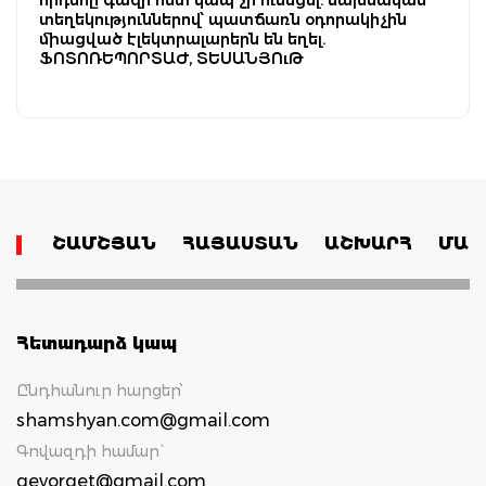
տեղեկություններով՝ պատճառն օդորակիչին
միացված էլեկտրալարերն են եղել.
ՖՈՏՈՌԵՊՈՐՏԱԺ, ՏԵՍԱՆՅՈւԹ
ՇԱՄՇՅԱՆ
ՀԱՅԱՍՏԱՆ
ԱՇԽԱՐՀ
ՄԱՄ
Հետադարձ կապ
Ընդհանուր հարցեր՝
shamshyan.com@gmail.com
Գովազդի համար`
gevorget@gmail.com