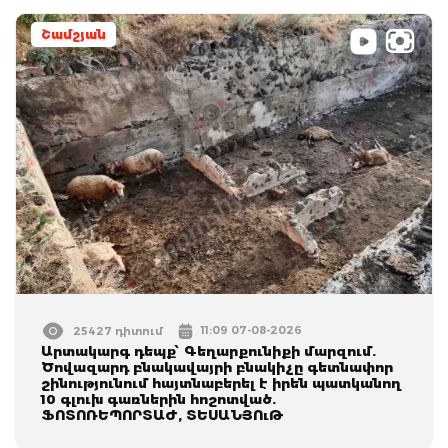
Շամշյան
11:09 07-08-2026
25427 դիտում
Արտակարգ դեպք՝ Գեղարքունիքի մարզում.
Ծովազարդ բնակավայրի բնակիչը գետնափոր
շինությունում հայտնաբերել է իրեն պատկանող
10 գլուխ գառներին հոշոտված.
ՖՈՏՈՌԵՊՈՐՏԱԺ, ՏԵՍԱՆՅՈւԹ