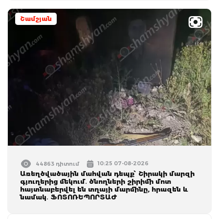
Շամշյան
10:25 07-08-2026
44863 դիտում
Առեղծվածային մահվան դեպք՝ Շիրակի մարզի
գյուղերից մեկում․ ծնողների շիրիմի մոտ
հայտնաբերվել են տղայի մարմինը, հրազեն և
նամակ․ ՖՈՏՈՌԵՊՈՐՏԱԺ