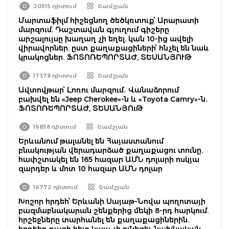
20515 դիտում
Շամշյան
Մարտաֆիլմ հիշեցնող ծեծկռտուք՝ Արարատի
մարզում. Դաշտավան գյուղում գիշերը
արշալույսը խաղաղ չի եղել. կան 10-ից ավելի
վիրավորներ. ըստ քաղաքացիների՝ հնչել են նաև
կրակոցներ. ՖՈՏՈՌԵՊՈՐՏԱԺ, ՏԵՍԱՆՅՈՒԹ
17378 դիտում
Շամշյան
Ավտովթար՝ Լոռու մարզում․ Վանաձորում
բախվել են «Jeep Cherokee»-ն և «Toyota Camry»-ն․
ՖՈՏՈՌԵՊՈՐՏԱԺ, ՏԵՍԱՆՅՈւԹ
16858 դիտում
Շամշյան
Երևանում թալանել են Հայաստանում
բնակության վերադարձած քաղաքացու տունը․
հափշտակել են 165 հազար ԱՄՆ դոլարի ոսկյա
զարդեր և մոտ 10 հազար ԱՄՆ դոլար
16772 դիտում
Շամշյան
Խոշոր հրդեհ՝ Երևանի Սայաթ-Նովա պողոտայի
բազմաբնակարան շենքերից մեկի 8-րդ հարկում.
հրշեջները տարհանել են քաղաքացիներին.
հրդեհը գազի հետ կապ չի ունեցել. նախնական