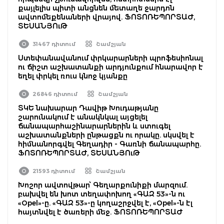
քայլելիս պիտի անցնեն մետաղե ջարդոն
ավտոմեքենաների վրայով. ՖՈՏՈՌԵՊՈՐՏԱԺ,
ՏԵՍԱՆՅՈւԹ
31467 դիտում
Շամշյան
Ստեփանավանում փրկարարների պրոֆեսիոնալ
ու ճիշտ աշխատանքի արդյունքում հնարավոր է
եղել փրկել ռուս կնոջ կյանքը
26846 դիտում
Շամշյան
ՏԿԵ նախարար Դավիթ Խուդաթյանը
շարունակում է անակնկալ այցելել
ճանապարհաշինարարներին և ստուգել
աշխատանքների ընթացքն ու որակը. սկսվել է
հիմնանորգվել Գեղադիր - Գառնի ճանապարհը.
ՖՈՏՈՌԵՊՈՐՏԱԺ, ՏԵՍԱՆՅՈւԹ
21593 դիտում
Շամշյան
Խոշոր ավտովթար՝ Գեղարքունիքի մարզում.
բախվել են խոտ տեղափոխող «ԳԱԶ 53»-ն ու
«Opel»-ը. «ԳԱԶ 53»-ը կողաշրջվել է, «Opel»-ն էլ
հայտնվել է ծառերի մեջ. ՖՈՏՈՌԵՊՈՐՏԱԺ