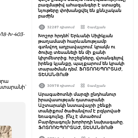
բազմաթիվ ահազանգեր է ստացել.
նյութերը փոխանցվել են քննչական
բաժին
32287 դիտում
Շամշյան
18-Խ-403-
Խոշոր հրդեհ՝ Երևանի Սիլիկյան
թաղամասի հարևանությամբ
գտնվող աղբավայրում. կրակն ու
ծուխը տեսանելի են մի քանի
կիլոմետրից. հրշեջները, վտանգելով
իրենց կյանքը, պայքարում են կրակի
տարածման դեմ. ՖՈՏՈՌԵՊՈՐՏԱԺ,
ՏԵՍԱՆՅՈւԹ
նրա
30978 դիտում
Շամշյան
ատարանի`
Արագածոտնի մարզի ընդհանուր
իրավասության դատարանի
Աշտարակի նստավայրի շենքի
տանիքում ծածանվում է բզկտված
եռագույնը․ ի՞նչ է մտածում
Բարձրագույն խորհրդի նախագահը.
ՖՈՏՈՌԵՊՈՐՏԱԺ, ՏԵՍԱՆՅՈւԹ