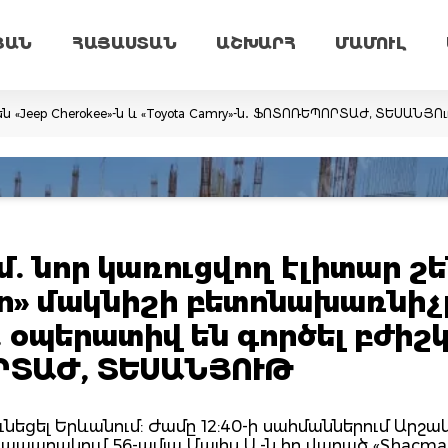
ՅԱՆ
ՀԱՅԱՍՏԱՆ
ԱՇԽԱՐՀ
ՄԱՄՈՒԼ
ն «Jeep Cherokee»-ն և «Toyota Camry»-ն․ ՖՈՏՈՌԵՊՈՐՏԱԺ, ՏԵՍԱՆՅՈ
. նոր կառուցվող էլիտար շ
n» մակնիշի բետոնախառնիչ
. օպերատիվ են գործել բժիշ
ՐՏԱԺ, ՏԵՍԱՆՅՈՒԹ
ւնեցել Երևանում: Ժամը 12:40-ի սահմաններում Արշա
հրապարակում 56-ամյա Մայիս Ա.-ն իր վարած «Shacma