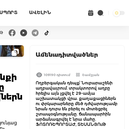
ՍՊՈՐՏ
ԱՎԵԼԻՆ
ւԹ
Ամենադիտվածներ
ենքի
109190 դիտում
Շամշյան
Ողբերգական դեպք՝ Նուբարաշենի
ը
աղբավայրում. տրակտորով աղբը
հրելիս այն լցվել է 29-ամյա
կներն
աշխատակցի վրա. քաղաքացիներն
ու փրկարարները մեծ դժվարությամբ
նրան դուրս են բերել ու մոտեցրել
շտապօգնությանը. ճանապարհին
արձանագրվել է նրա մահը.
կունյաց
ՖՈՏՈՌԵՊՈՐՏԱԺ, ՏԵՍԱՆՅՈւԹ
n»