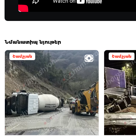
Նմանատիպ նյութեր
Շամշյան
Շամշյան