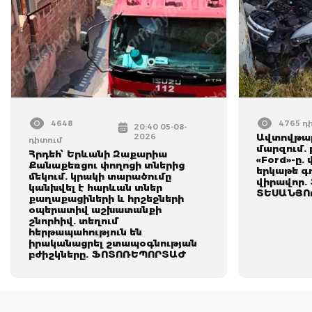
4648
4765 դ
20:40 05-08-
2026
Ավտովթար
դիտում
մարզում. 
Հրդեհ՝ Երևանի Զաքարիա
«Ford»-ը.
Քանաքեռցու փողոցի տներից
երկաթե գո
մեկում. կրակի տարածումը
վիրավոր.
կանխվել է հարևան տներ
ՏԵՍԱՆՅՈ
քաղաքացիների և հրշեջների
օպերատիվ աշխատանքի
շնորհիվ. տեղում
հերթապահություն են
իրականացրել շտապօգնության
բժիշկները. ՖՈՏՈՌԵՊՈՐՏԱԺ