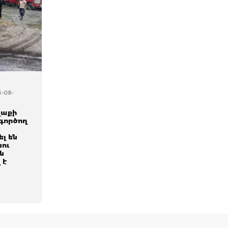
5-08-
ղաքի
գործող
լ են
նու
ն
 է