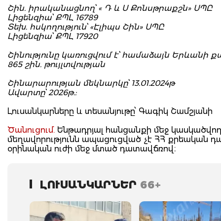
Շին. իրականացնող՝ « Դ և Ս Քոնսթրաքշն» ՍՊԸ
Լիցենզիա՝ ՔՊԼ 16789
Տեխ. հսկողություն՝ «Էլիպս Շին» ՍՊԸ
Լիցենզիա՝ ՔՊԼ 17920
Շինությունը կառուցվում է՝ համաձայն Երևանի քա
865 շին. թույլտվության
Շինարարության մեկնարկը՝ 13.01.2024թ
Ավարտը՝ 2026թ.:
Լուսանկարները և տեսանյութը՝ Գագիկ Շամշյանի
Ծանուցում.
Ենթադրյալ հանցանքի մեջ կասկածվողը
մեղավորությունն ապացուցված չէ ՀՀ քրեական 
օրինական ուժի մեջ մտած դատավճռով։
ԼՈՒՍԱՆԿԱՐՆԵՐ
66+