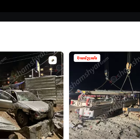
Շամշյան