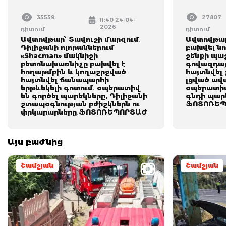
35559
27807
11:40 24-04-
2026
դիտում
դիտում
Ավտովթար՝ Տավուշի մարզում․
Ավտովթար
Դիլիջանի ոլորաններում
բախվել նո
«Shacman» մակնիշի
շենքի պա
բետոնախառնիչը բախվել է
գովազդայ
հողաթմբին և կողաշրջված
հայտնվել
հայտնվել ճանապարհի
լցված ավա
երթևեկելի գոտում․ օպերատիվ
օպերատիվ
են գործել պարեկները, Դիլիջանի
գնդի պար
շտապօգնության բժիշկներն ու
ՖՈՏՈՌԵՊ
փրկարարները․ՖՈՏՈՌԵՊՈՐՏԱԺ
Այս բաժնից
Շամշյան
Շամշյան