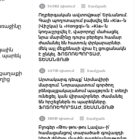
54082 դիտում
Շամշյան
Ողբերգական ավտովթար՝ Երևանում.
Գայի պողոտայում բախվել են «Kia»-ն
առաջինը
(Վիշկա) և «Hongqi»-ն. «Kia»-ն
կողաշրջվել է, վարորդը՝ մահացել.
նրա մարմինը դուրս բերելու համար
ժամանել են հատուկ փրկարարներ.
մեկ այլ մեքենայի վրա էլ ցուցանակն
կային
է ընկել. ՖՈՏՈՌԵՊՈՐՏԱԺ,
ւ պարեկ
ՏԵՍԱՆՅՈւԹ
46781 դիտում
Շամշյան
 քաղաքի
եղից
Արտակարգ դեպք՝ Արմավիրի
մարզում. Նորապատում գործող
բենզալցակայանում պայթյուն է տեղի
ունեցել. կան վիրավորներ. ժամանել
են հրշեջներն ու պարեկները.
ՖՈՏՈՌԵՊՈՐՏԱԺ, ՏԵՍԱՆՅՈւԹ
38981 դիտում
Շամշյան
Բլոգեր «Թու-թու-թու Լավա»-ի՝
համացանցով տարածած գովազդի
կեղծ լինելու մասին ոստիկանությունը