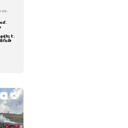
0-06-
ւմ.
ի
վել է.
ՅՈւԹ