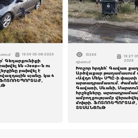
19:59 05-08-2026
իտում
31269
19:27 0
՝ Գեղարքունիքի
2026
դիտում
բախվել են «Jeep»-ն ու
Խոշոր հրդեհ՝ Գավառ քա
 վերջինը բախվել է
Արծվաքար թաղամասում 
վազդային սյանը. կա 4
«Ավդո Մեկ» ՍՊԸ-ի փայտի
 ՖՈՏՈՌԵՊՈՐՏԱԺ,
արտադրամասում. ժամանե
ւԹ
Գավառի, Սևանի, Մարտու
հրշեջները. արտադրամաս
ամբողջությամբ վերածվել
մոխրի. ՖՈՏՈՌԵՊՈՐՏԱԺ,
ՏԵՍԱՆՅՈւԹ