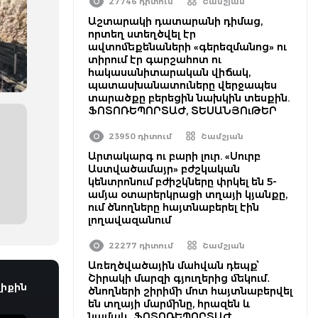
27746 դիտում
Շամշյան
Աշտարակի դատարանի դիմաց,
որտեղ ստեղծվել էր
ավտոմեքենաների «գերեզմանոց» ու
տիրում էր գարշահոտ ու
հակասանիտարական վիճակ,
պատասխանատուները վերջապես
տարածքը բերեցին նախկին տեսքին.
ՖՈՏՈՌԵՊՈՐՏԱԺ, ՏԵՍԱՆՅՈւԹԵՐ
23950 դիտում
Շամշյան
Արտակարգ ու բարի լուր. «Սուրբ
Աստվածամայր» բժշկական
կենտրոնում բժիշկները փրկել են 5-
ամյա օտարերկրացի տղայի կյանքը,
ում ծնողները հայտնաբերել էին
լողավազանում
22277 դիտում
Շամշյան
Առեղծվածային մահվան դեպք՝
Շիրակի մարզի գյուղերից մեկում․
իքին
ծնողների շիրիմի մոտ հայտնաբերվել
են տղայի մարմինը, հրազեն և
նամակ․ ՖՈՏՈՌԵՊՈՐՏԱԺ