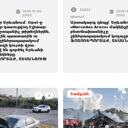
32622
10:04 15-04-
20:15 1
2023
2025
դիտում
 Երևանում. Opel-ը
Արտակարգ դեպք՝ Երևանո
ր կառուցվող էլիտար
«Mercedes Arocs» մակնիշ
շտպանիչ թիթեղներին,
բետոնախառնիչը
ին պաստառին ու
շինհրապարակում կողաշրջ
 շինհրապարակում
ՖՈՏՈՌԵՊՈՐՏԱԺ, ՏԵՍԱՆ
զի կույտի վրա.
 են գործել Երևանի
եկները.
ՈՐՏԱԺ, ՏԵՍԱՆՅՈՒԹ
Շամշյան