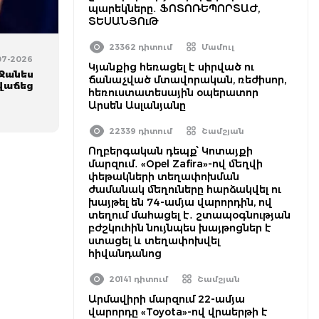
պարեկները․ ՖՈՏՈՌԵՊՈՐՏԱԺ,
ՏԵՍԱՆՅՈւԹ
23362 դիտում
Մամուլ
-07-2026
Կյանքից հեռացել է սիրված ու
 Ջանես
ճանաչված մտավորական, ռեժիսոր,
նվաճեց
հեռուստատեսային օպերատոր
Արսեն Ասլանյանը
22339 դիտում
Շամշյան
Ողբերգական դեպք՝ Կոտայքի
մարզում․ «Opel Zafira»-ով մեղվի
փեթակների տեղափոխման
ժամանակ մեղուները հարձակվել ու
խայթել են 74-ամյա վարորդին, ով
տեղում մահացել է․ շտապօգնության
բժշկուհին նույնպես խայթոցներ է
ստացել և տեղափոխվել
հիվանդանոց
20141 դիտում
Շամշյան
Արմավիրի մարզում 22-ամյա
վարորդը «Toyota»-ով վրաերթի է