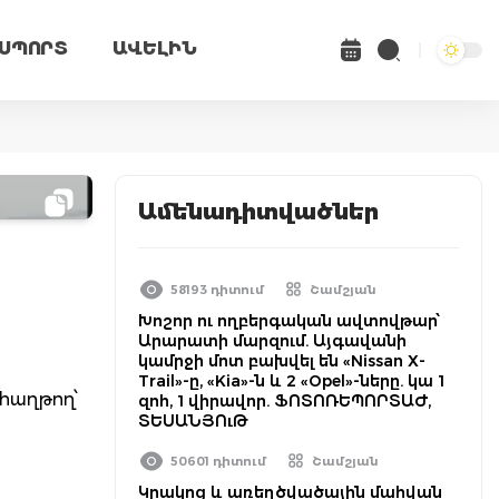
ՍՊՈՐՏ
ԱՎԵԼԻՆ
Ամենադիտվածներ
58193 դիտում
Շամշյան
Խոշոր ու ողբերգական ավտովթար՝
Արարատի մարզում. Այգավանի
կամրջի մոտ բախվել են «Nissan X-
Trail»-ը, «Kia»-ն և 2 «Opel»-ները. կա 1
 հաղթող՝
զոհ, 1 վիրավոր. ՖՈՏՈՌԵՊՈՐՏԱԺ,
ՏԵՍԱՆՅՈւԹ
50601 դիտում
Շամշյան
Կրակոց և առեղծվածային մահվան