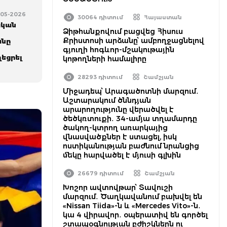
-05-2026
30064 դիտում
Հայաստան
ական
Ձիթհանքովում բացվեց Հիսուս
Քրիստոսի արձանը՝ ամբողջացնելով
անը
գյուղի հոգևոր-մշակութային
եցրել
կոթողների համալիրը
28293 դիտում
Շամշյան
Միջադեպ՝ Արագածոտնի մարզում․
Աշտարակում ծննդյան
արարողությունը վերածվել է
ծեծկռտուքի․ 34-ամյա տղամարդը
ծակող-կտրող առարկայից
վնասվածքներ է ստացել, իսկ
ոստիկանության բաժնում նրանցից
մեկը հարվածել է մյուսի գլխին
26679 դիտում
Շամշյան
Խոշոր ավտովթար՝ Տավուշի
մարզում․ Ծաղկավանում բախվել են
«Nissan Tiida»-ն և «Mercedes Vito»-ն․
կա 4 վիրավոր․ օպերատիվ են գործել
շտապօգնության բժիշկներն ու