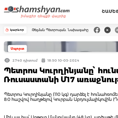
ՇԱՄՇ
կարևոր
Թելման Պետրոսյան. Նախագահը
Սպորտ
2740 դիտում
18:50 10-03-2024
Պետրոս Կուրղինյանը՝ հո
Ռուսաստանի Մ17 առաջնու
Պետրոս Կուրղինյանը (110 կգ) դարձել է հունահռ
8:0 հաշվով հաղթելով Կուրբան Աբդուլմալիկովին (
Մեկ այլ հայ՝ Արթուր Մանուկյանը (48 կգ), արծաթե 