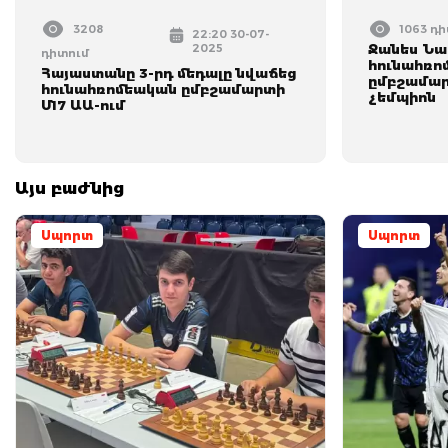
3208
1063 դ
22:20 30-07-
2025
Ջանես Նա
դիտում
հունահռո
Հայաստանը 3-րդ մեդալը նվաճեց
ըմբշամար
հունահռոմեական ըմբշամարտի
չեմպիոն
Մ17 ԱԱ-ում
Այս բաժնից
Սպորտ
Սպորտ