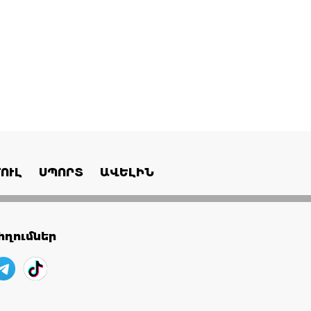
ՈՒԼ
ՍՊՈՐՏ
ԱՎԵԼԻՆ
ղումներ