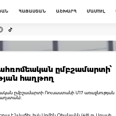
ՅԱՆ
ՀԱՅԱՍՏԱՆ
ԱՇԽԱՐՀ
ՄԱՄՈՒԼ
ւնահռոմեական ըմբշամարտի՝
թյան հաղթող
ոմեական ըմբշամարտի Ռուսաստանի Մ17 առաջնության
Դաղստան)։
մեդալ է նվաճել, իսկ Արմեն Օհանյանն (48) ու Աղասի