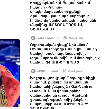
դեպք՝ Երևանում. Հայաստանում
հայտնի «Բոնուս»
սուպերմարկետների ցանցի
գրասենյակում հայտնաբերվել է
հիմնադիրներից գլխավոր տնօրենի
մարմինը. ՖՈՏՈՌԵՊՈՐՏԱԺ,
ՏԵՍԱՆՅՈւԹ
43828 դիտում
Շամշյան
Ողբերգական դեպք՝ Երևանում.
Աճառյան փողոցը Մասիվին կապող
կամրջի տակ հայտնաբերվել է
տղամարդու մարմին, ում մոտ եղել է 2
նամակ․ ՖՈՏՈՌԵՊՈՐՏԱԺ
41989 դիտում
Շամշյան
Խոշոր ավտովթար՝ Գեղարքունիքի
մարզում․ բախվել են ռուսական
համարանիշներով 2 «Kia»-ներն ու
«Lada»-ն․ կան վիրավորներ.
օպերատիվ են գործել Գավառի
շտապօգնության բժիշկներն ու
պարեկները. ՖՈՏՈՌԵՊՈՐՏԱԺ,
ՏԵՍԱՆՅՈւԹ