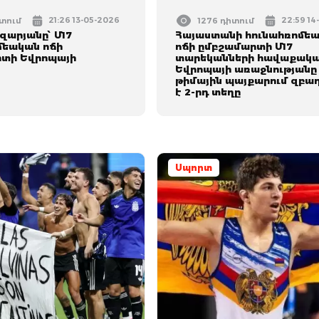
21:26 13-05-2026
22:59 14
իտում
1276 դիտում
զարյանը՝ Մ17
Հայաստանի հունահռոմե
մեական ոճի
ոճի ըմբշամարտի Մ17
տի Եվրոպայի
տարեկանների հավաքակ
Եվրոպայի առաջնությանը
թիմային պայքարում զբաղ
է 2-րդ տեղը
Սպորտ