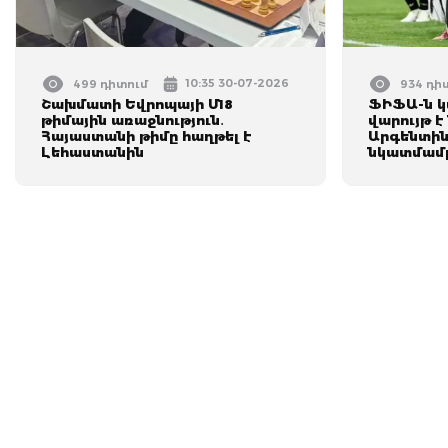
10:35 30-07-2026
499 դիտում
934 դի
Շախմատի Եվրոպայի Մ18
ՖԻՖԱ-ն 
թիմային առաջնություն․
վարույթ 
Հայաստանի թիմը հաղթել է
Արգենտին
Լեհաստանին
նկատմամ