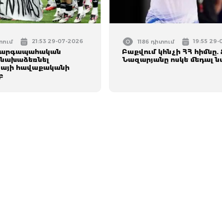
21:53 29-07-2026
19:55 29
տում
1186 դիտում
կարգապահական
Բաքվում կհնչի ՀՀ հիմնը.
է նախաձեռնել
Նազարյանը ոսկե մեդալ 
այի հավաքականի
բ