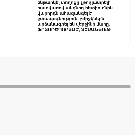
ենթարկել փողոցը չթույլատրելի
հատվածով անցնող հետիոտնին.
վարորդն ահազանգել է
շտապօգնություն, բժիշկներն
արձանագրել են վերջինի մահը.
ՖՈՏՈՌԵՊՈՐՏԱԺ, ՏԵՍԱՆՅՈւԹ