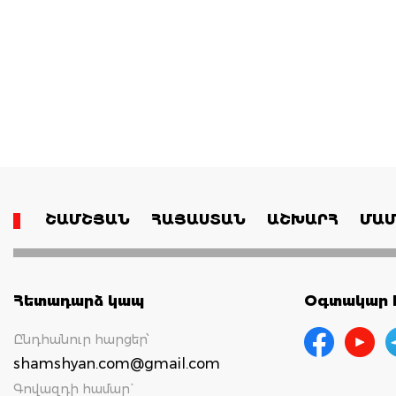
ՇԱՄՇՅԱՆ
ՀԱՅԱՍՏԱՆ
ԱՇԽԱՐՀ
ՄԱՄ
Հետադարձ կապ
Օգտակար հ
Ընդհանուր հարցեր՝
shamshyan.com@gmail.com
Գովազդի համար`