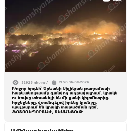
21:50 06-08-2026
32926 դիտում
Խոշոր հրդեհ՝ Երևանի Սիլիկյան թաղամասի
հարևանությամբ գտնվող աղբավայրում. կրակն
ու ծուխը տեսանելի են մի քանի կիլոմետրից.
հրշեջները, վտանգելով իրենց կյանքը,
պայքարում են կրակի տարածման դեմ.
ՖՈՏՈՌԵՊՈՐՏԱԺ, ՏԵՍԱՆՅՈւԹ