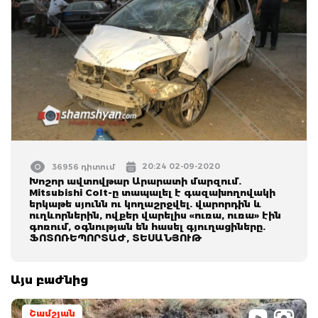
20:24 02-09-2020
36956 դիտում
Խոշոր ավտովթար Արարատի մարզում.
Mitsubishi Colt-ը տապալել է գազախողովակի
երկաթե սյունն ու կողաշրջվել. վարորդին և
ուղևորներին, ովքեր վարելիս «ուռա, ուռա» էին
գոռում, օգնության են հասել գյուղացիները.
ՖՈՏՈՌԵՊՈՐՏԱԺ, ՏԵՍԱՆՅՈՒԹ
Այս բաժնից
Շամշյան