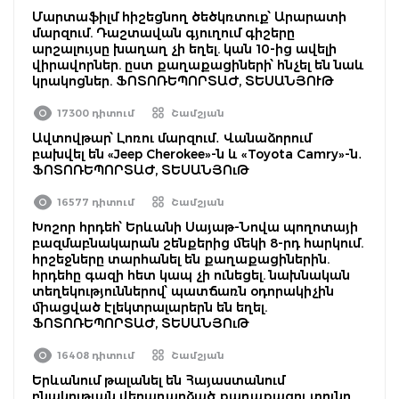
Մարտաֆիլմ հիշեցնող ծեծկռտուք՝ Արարատի
մարզում. Դաշտավան գյուղում գիշերը
արշալույսը խաղաղ չի եղել. կան 10-ից ավելի
վիրավորներ. ըստ քաղաքացիների՝ հնչել են նաև
կրակոցներ. ՖՈՏՈՌԵՊՈՐՏԱԺ, ՏԵՍԱՆՅՈՒԹ
17300 դիտում
Շամշյան
Ավտովթար՝ Լոռու մարզում․ Վանաձորում
բախվել են «Jeep Cherokee»-ն և «Toyota Camry»-ն․
ՖՈՏՈՌԵՊՈՐՏԱԺ, ՏԵՍԱՆՅՈւԹ
16577 դիտում
Շամշյան
Խոշոր հրդեհ՝ Երևանի Սայաթ-Նովա պողոտայի
բազմաբնակարան շենքերից մեկի 8-րդ հարկում.
հրշեջները տարհանել են քաղաքացիներին.
հրդեհը գազի հետ կապ չի ունեցել. նախնական
տեղեկություններով՝ պատճառն օդորակիչին
միացված էլեկտրալարերն են եղել.
ՖՈՏՈՌԵՊՈՐՏԱԺ, ՏԵՍԱՆՅՈւԹ
16408 դիտում
Շամշյան
Երևանում թալանել են Հայաստանում
բնակության վերադարձած քաղաքացու տունը․