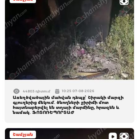
10:25 07-08-2026
44803 դիտում
Առեղծվածային մահվան դեպք՝ Շիրակի մարզի
գյուղերից մեկում․ ծնողների շիրիմի մոտ
հայտնաբերվել են տղայի մարմինը, հրազեն և
նամակ․ ՖՈՏՈՌԵՊՈՐՏԱԺ
Շամշյան