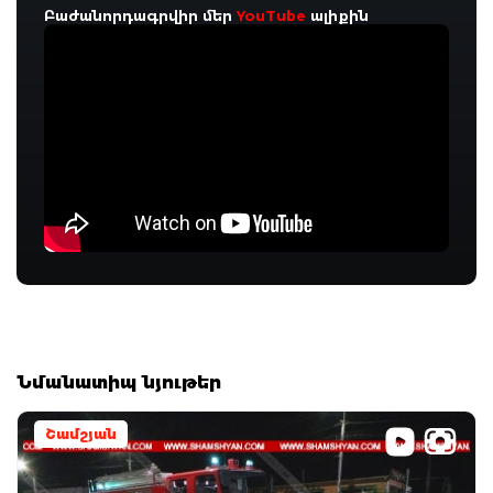
Բաժանորդագրվիր մեր
YouTube
ալիքին
Նմանատիպ նյութեր
Շամշյան