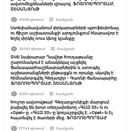
ավտոմեքենաների վրայով. ՖՈՏՈՌԵՊՈՐՏԱԺ,
ՏԵՍԱՆՅՈւԹ
31398 դիտում
Շամշյան
Ստեփանավանում փրկարարների պրոֆեսիոնալ
ու ճիշտ աշխատանքի արդյունքում հնարավոր է
եղել փրկել ռուս կնոջ կյանքը
26753 դիտում
Շամշյան
ՏԿԵ նախարար Դավիթ Խուդաթյանը
շարունակում է անակնկալ այցելել
ճանապարհաշինարարներին և ստուգել
աշխատանքների ընթացքն ու որակը. սկսվել է
հիմնանորգվել Գեղադիր - Գառնի ճանապարհը.
ՖՈՏՈՌԵՊՈՐՏԱԺ, ՏԵՍԱՆՅՈւԹ
21353 դիտում
Շամշյան
Խոշոր ավտովթար՝ Գեղարքունիքի մարզում.
բախվել են խոտ տեղափոխող «ԳԱԶ 53»-ն ու
«Opel»-ը. «ԳԱԶ 53»-ը կողաշրջվել է, «Opel»-ն էլ
հայտնվել է ծառերի մեջ. ՖՈՏՈՌԵՊՈՐՏԱԺ
17743 դիտում
Շամշյան