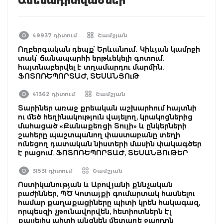
Ամենադիտվածներ
49937 դիտում
Շամշյան
Ողբերգական դեպք՝ Երևանում․ Կիևյան կամրջի
տակ՝ ճանապարհի երթևեկելի գոտում,
հայտնաբերվել է տղամարդու մարմին.
ՖՈՏՈՌԵՊՈՐՏԱԺ, ՏԵՍԱՆՅՈւԹ
41362 դիտում
Շամշյան
Տարիներ առաջ քրեական աշխարհում հայտնի
ու մեծ հեղինակություն վայելող, կրակոցներից
մահացած «Քանաքեռցի Տույի» և ընկերների
շահերը պաշտպանող փաստաբանը տեղի
ունեցող դատական նիստերի մասին փակագծեր
է բացում. ՖՈՏՈՌԵՊՈՐՏԱԺ, ՏԵՍԱՆՅՈւԹԵՐ
31531 դիտում
Շամշյան
Ոստիկանության և Աբովյանի քննչական
բաժիններ, ՊԾ Կոտայքի գումարտակ հասնելու
համար քաղաքացիները պիտի կրեն հակագազ,
որպեսզի չթունավորվեն, հետիոտներն էլ
քայլելիս պիտի անցնեն մետաղե ջարդոն