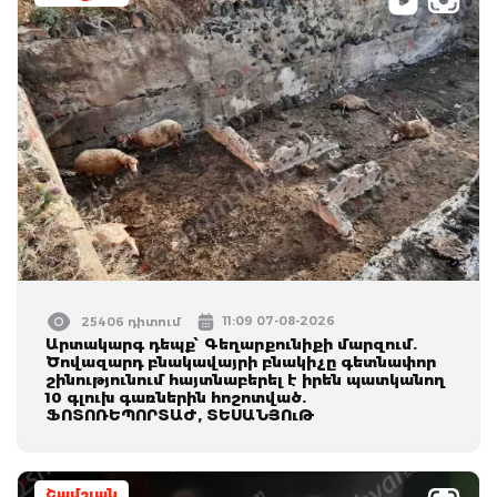
11:09 07-08-2026
25406 դիտում
Արտակարգ դեպք՝ Գեղարքունիքի մարզում.
Ծովազարդ բնակավայրի բնակիչը գետնափոր
շինությունում հայտնաբերել է իրեն պատկանող
10 գլուխ գառներին հոշոտված.
ՖՈՏՈՌԵՊՈՐՏԱԺ, ՏԵՍԱՆՅՈւԹ
Շամշյան