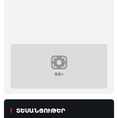
96+
ՏԵՍԱՆՅՈՒԹԵՐ