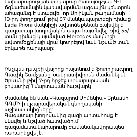
նախարարության փրկարար ծառայության 9-11
ճգնաժամային կառավարման ազգային կենտրոն
ահազանգ է ստացվել, որ Սիլիկյան թաղամասի
10-րդ փողոցում՝ թիվ 37 մանկապարտեզի դիմաց
Lada Priora մակնիշի ավտոմեքենան բախվել է
գազատար խողովակին ապա հայտնվել թիվ 33/1
տան դիմաց կայանված Mercedes մակնիշի
ավտոմեքենայի վրա՝ կոտրելով նաև նշված տան
երկաթե դարպասը։
Ինչպես դեպքի վայրից հայտնում է ֆոտոլրագրող
Գագիկ Շամշյանը, օպերատիվորեն ժամանել են
Երևանի թիվ 7-րդ հրշեջ փրկարարական
ջոկատից՝ 1 մարտական հաշվարկ։
Ժամանել են նաև «Գազպրոմ Արմենիա» Երևանի
ԳԳՄԻ-ի վթարավերականգնողականի
աշխատակիցները։
Գազատար խողովակից գազի արտահոսք է
սկսվել և նշված հատվածում
գազամատակարարումը ժամանակավորապես
դադարեցվել է։