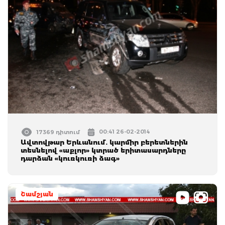
00:41 26-02-2014
17369 դիտում
Ավտովթար Երևանում. կարմիր բերետներին
տեսնելով «աքլոր» կտրած երիտասարդները
դարձան «կուռկուռի ձագ»
Շամշյան