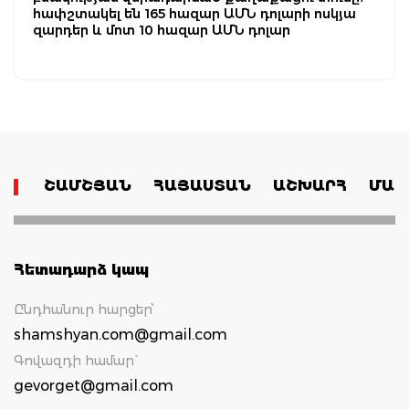
հափշտակել են 165 հազար ԱՄՆ դոլարի ոսկյա
զարդեր և մոտ 10 հազար ԱՄՆ դոլար
ՇԱՄՇՅԱՆ
ՀԱՅԱՍՏԱՆ
ԱՇԽԱՐՀ
ՄԱՄ
Հետադարձ կապ
Ընդհանուր հարցեր՝
shamshyan.com@gmail.com
Գովազդի համար`
gevorget@gmail.com