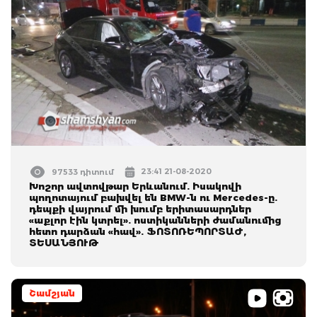
23:41 21-08-2020
97533 դիտում
Խոշոր ավտովթար Երևանում. Իսակովի
պողոտայում բախվել են BMW-ն ու Mercedes-ը.
դեպքի վայրում մի խումբ երիտասարդներ
«աքլոր էին կտրել». ոստիկանների ժամանումից
հետո դարձան «հավ». ՖՈՏՈՌԵՊՈՐՏԱԺ,
ՏԵՍԱՆՅՈՒԹ
Շամշյան