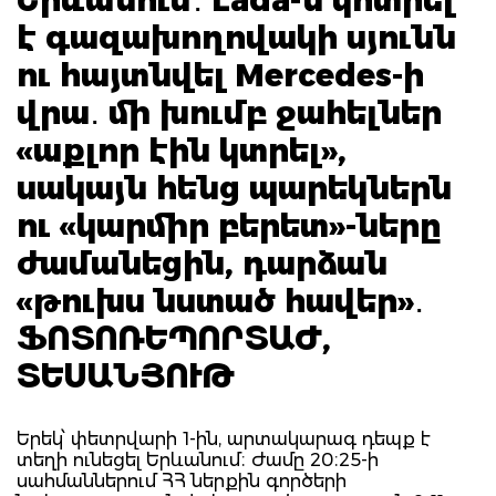
է գազախողովակի սյունն
ու հայտնվել Mercedes-ի
վրա․ մի խումբ ջահելներ
«աքլոր էին կտրել»,
սակայն հենց պարեկներն
ու «կարմիր բերետ»-ները
ժամանեցին, դարձան
«թուխս նստած հավեր»․
ՖՈՏՈՌԵՊՈՐՏԱԺ,
ՏԵՍԱՆՅՈՒԹ
Երեկ՝ փետրվարի 1-ին, արտակարագ դեպք է
տեղի ունեցել Երևանում։ Ժամը 20։25-ի
սահմաններում ՀՀ ներքին գործերի