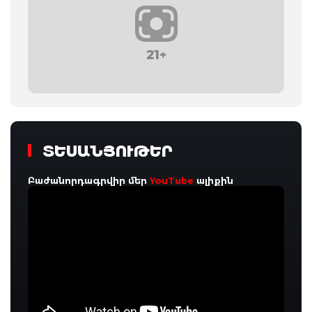
21+
ՏԵՍԱՆՅՈՒԹԵՐ
Բաժանորդագրվիր մեր
YouTube
ալիքին