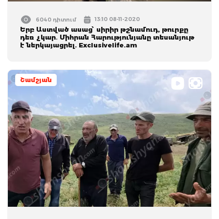
13:10 08-11-2020
6040 դիտում
Երբ Աստված ասաց՝ սիրիր թշնամուդ, թուրքը
դեռ չկար․ Միհրան Հարությունյանը տեսանյութ
է ներկայացրել. Exclusivelife.am
Շամշյան