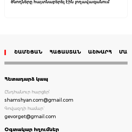
ծնողները հայտնաբերել էին լողավազանում
ՇԱՄՇՅԱՆ
ՀԱՅԱՍՏԱՆ
ԱՇԽԱՐՀ
ՄԱՄ
Հետադարձ կապ
Ընդհանուր հարցեր՝
shamshyan.com@gmail.com
Գովազդի համար`
gevorget@gmail.com
Օգտակար հղումներ