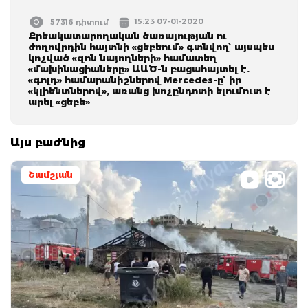
15:23 07-01-2020
57316 դիտում
Քրեակատարողական ծառայության ու
ժողովրդին հայտնի «ցեբեում» գտնվող՝ այսպես
կոչված «զոն նայողների» համատեղ
«մախինացիաները» ԱԱԾ-ն բացահայտել է.
«գոլդ» համարանիշներով Mercedes-ը՝ իր
«կլիենտներով», առանց խոչընդոտի ելումուտ է
արել «ցեբե»
Այս բաժնից
Շամշյան