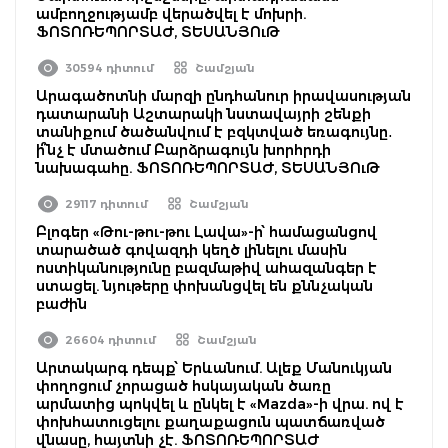
ամբողջությամբ վերածվել է մոխրի.
ՖՈՏՈՌԵՊՈՐՏԱԺ, ՏԵՍԱՆՅՈւԹ
30594 դիտում
Շամշյան
Արագածոտնի մարզի ընդհանուր իրավասության
դատարանի Աշտարակի նստավայրի շենքի
տանիքում ծածանվում է բզկտված եռագույնը․
ի՞նչ է մտածում Բարձրագույն խորհրդի
նախագահը. ՖՈՏՈՌԵՊՈՐՏԱԺ, ՏԵՍԱՆՅՈւԹ
29117 դիտում
Շամշյան
Բլոգեր «Թու-թու-թու Լավա»-ի՝ համացանցով
տարածած գովազդի կեղծ լինելու մասին
ոստիկանությունը բազմաթիվ ահազանգեր է
ստացել. նյութերը փոխանցվել են քննչական
բաժին
26604 դիտում
Շամշյան
Արտակարգ դեպք՝ Երևանում. Ալեք Մանուկյան
փողոցում չորացած հսկայական ծառը
արմատից պոկվել և ընկել է «Mazda»-ի վրա. ով է
փոխհատուցելու քաղաքացուն պատճառված
վնասը, հայտնի չէ. ՖՈՏՈՌԵՊՈՐՏԱԺ