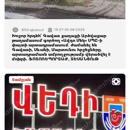
19:27 05-08-2026
31113 դիտում
Խոշոր հրդեհ՝ Գավառ քաղաքի Արծվաքար
թաղամասում գործող «Ավդո Մեկ» ՍՊԸ-ի
փայտի արտադրամասում. ժամանել են
Գավառի, Սևանի, Մարտունու հրշեջները.
արտադրամասն ամբողջությամբ վերածվել է
մոխրի. ՖՈՏՈՌԵՊՈՐՏԱԺ, ՏԵՍԱՆՅՈւԹ
Շամշյան