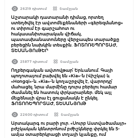
26219 դիտում
Շամշյան
Աշտարակի դատարանի դիմաց, որտեղ
ստեղծվել էր ավտոմեքենաների «գերեզմանոց»
ու տիրում էր գարշահոտ ու
հակասանիտարական վիճակ,
պատասխանատուները վերջապես տարածքը
բերեցին նախկին տեսքին. ՖՈՏՈՌԵՊՈՐՏԱԺ,
ՏԵՍԱՆՅՈւԹԵՐ
25877 դիտում
Շամշյան
Ողբերգական ավտովթար՝ Երևանում. Գայի
պողոտայում բախվել են «Kia»-ն (Վիշկա) և
«Hongqi»-ն. «Kia»-ն կողաշրջվել է, վարորդը՝
մահացել. նրա մարմինը դուրս բերելու համար
ժամանել են հատուկ փրկարարներ. մեկ այլ
մեքենայի վրա էլ ցուցանակն է ընկել.
ՖՈՏՈՌԵՊՈՐՏԱԺ, ՏԵՍԱՆՅՈւԹ
22600 դիտում
Շամշյան
Արտակարգ ու բարի լուր. «Սուրբ Աստվածամայր»
բժշկական կենտրոնում բժիշկները փրկել են 5-
ամյա օտարերկրացի տղայի կյանքը, ում