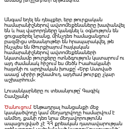
առանց խոչընդոտի երթևեկում:
Անգամ եղել են դեպքեր, երբ թուրքական
համարանիշներով ավտոմեքենաները խափանվել
են և հայ վարորդները կանգնել և օգնություն են
ցուցաբերել նրանց, մինչդեռ համացանցում
բազմիցս տեսանյութեր են հրապարակվել, թե
ինչպես են Թուրքիայում հայկական
համարանիշներով ավտոմեքենաների
նկատմամբ թուրքերը ոտնձգություն կատարում ու
այդ ժամանակ հիշում ես մեծն Իսահակյանի
հայտնի ու արդիական խոսքը՝ «Երբ Աստված
ասաց՝ սիրիր թշնամուդ, այդժամ թուրքը չկար
աշխարհում»:
Լուսանկարները ու տեսանյութը՝ Գագիկ
Շամշյանի
Ծանուցում.
Ենթադրյալ հանցանքի մեջ
կասկածվողը կամ մեղադրվողը համարվում է
անմեղ, քանի դեռ նրա մեղավորությունն
ապացուցված չէ ՀՀ քրեական դատավարության