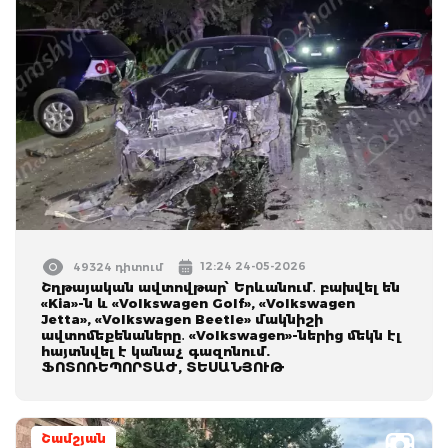
12:24 24-05-2026
49324 դիտում
Շղթայական ավտովթար՝ Երևանում․ բախվել են
«Kia»-ն և «Volkswagen Golf», «Volkswagen
Jetta», «Volkswagen Beetle» մակնիշի
ավտոմեքենաները․ «Volkswagen»-ներից մեկն էլ
հայտնվել է կանաչ գազոնում.
ՖՈՏՈՌԵՊՈՐՏԱԺ, ՏԵՍԱՆՅՈՒԹ
Շամշյան