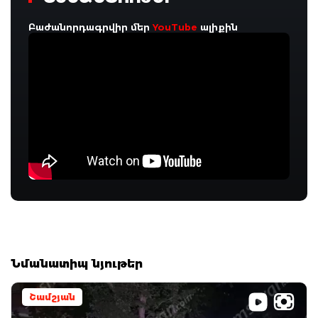
Բաժանորդագրվիր մեր
YouTube
ալիքին
Նմանատիպ նյութեր
Շամշյան