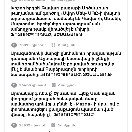
Խոշոր հրդեհ՝ Գավառ քաղաքի Արծվաքար
թաղամասում գործող «Ավդո Մեկ» ՍՊԸ-ի փայտի
արտադրամասում. ժամանել են Գավառի, Սևանի,
Մարտունու հրշեջները. արտադրամասն
ամբողջությամբ վերածվել է մոխրի.
ՖՈՏՈՌԵՊՈՐՏԱԺ, ՏԵՍԱՆՅՈւԹ
30099 դիտում
Շամշյան
Արագածոտնի մարզի ընդհանուր իրավասության
դատարանի Աշտարակի նստավայրի շենքի
տանիքում ծածանվում է բզկտված եռագույնը․
ի՞նչ է մտածում Բարձրագույն խորհրդի
նախագահը. ՖՈՏՈՌԵՊՈՐՏԱԺ, ՏԵՍԱՆՅՈւԹ
26409 դիտում
Շամշյան
Արտակարգ դեպք՝ Երևանում. Ալեք Մանուկյան
փողոցում չորացած հսկայական ծառը
արմատից պոկվել և ընկել է «Mazda»-ի վրա. ով է
փոխհատուցելու քաղաքացուն պատճառված
վնասը, հայտնի չէ. ՖՈՏՈՌԵՊՈՐՏԱԺ
25932 դիտում
Շամշյան