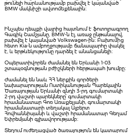
թունելի հարևանությամբ բախվել է կայանված
BMW մակնիշի ավտոմեքենային։
Ինչպես դեպքի վայրից հայտնում է ֆոտոլրագրող
Գագիկ Շամշյանը, BMW-ն էլ, առաջ ընթանալով,
բախվել է կայանված Volkswagen-ին։ Բախումից
հետո Kia-ն ամբողջությամբ ճանապարհը փակել
է, և երթևեկությունը դարձել է անանցանելի։
Օպերատիվորեն ժամանել են Երևանի 1-03
շտապօգնության բժիշկների հերթապահ խումբը։
Ժամանել են նաև ՀՀ ներքին գործերի
նախարարության Ոստիկանության Պարեկային
Ծառայության Երևանի գնդի 3-րդ գումարտակի
2-րդ վաշտի պարեկները՝ գումարտակի
հրամանատար Գոռ Առաքելյանի, գումարտակի
հրամանատարի տեղակալ Ալբերտ
Հովհաննիսյանի և վաշտի հրամանատար Գեղամ
Եփրեմյանի գլխավորությամբ։
Տեղում ուժեղացված ծառայություն են կատարում