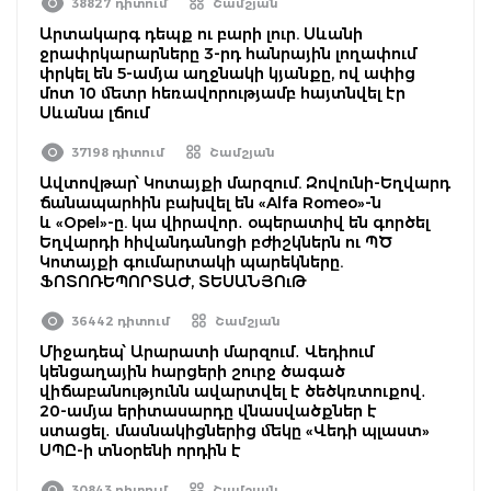
38827 դիտում
Շամշյան
Արտակարգ դեպք ու բարի լուր. Սևանի
ջրափրկարարները 3-րդ հանրային լողափում
փրկել են 5-ամյա աղջնակի կյանքը, ով ափից
մոտ 10 մետր հեռավորությամբ հայտնվել էր
Սևանա լճում
37198 դիտում
Շամշյան
Ավտովթար՝ Կոտայքի մարզում. Զովունի-Եղվարդ
ճանապարհին բախվել են «Alfa Romeo»-ն
և «Opel»-ը. կա վիրավոր․ օպերատիվ են գործել
Եղվարդի հիվանդանոցի բժիշկներն ու ՊԾ
Կոտայքի գումարտակի պարեկները.
ՖՈՏՈՌԵՊՈՐՏԱԺ, ՏԵՍԱՆՅՈւԹ
36442 դիտում
Շամշյան
Միջադեպ՝ Արարատի մարզում․ Վեդիում
կենցաղային հարցերի շուրջ ծագած
վիճաբանությունն ավարտվել է ծեծկռտուքով․
20-ամյա երիտասարդը վնասվածքներ է
ստացել․ մասնակիցներից մեկը «Վեդի պլաստ»
ՍՊԸ-ի տնօրենի որդին է
30843 դիտում
Շամշյան