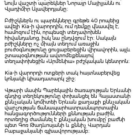
նույն վաշտի պարեկներ Նորայր Մայիլյանն ու
Վլադիմիր Ալավերդյանը։
Բժիշկներն ու պարեկները գրեթե 40 րոպեից
ավելի Kia-ի վարորդին, ում դեմքը վնասվել է,
համոզում էին, որպեսզի տեղափոխեն
հիվանդանոց, իսկ նա ընդվզում էր։ Սակայն
բժիշկները ոչ միայն տեղում առաջին
բուժօգնությունը ցուցաբերեցին վիրավորին, այլև
շտապօգնության ավտոմեքենայով
տեղափոխեցին «Արմենիա» բժշկական կենտրոն։
Kia-ի վարորդի ոտքերի տակ հայտնաբերվեց
կոնյակի կիսադատարկ շիշ։
Վթարի մասին Պարեկային ծառայության Երևանի
գնդից տեղեկությունը փոխանցել են Հայաստանի
քննչական կոմիտեի Երևան քաղաքի քննչական
վարչության ճանապարհատրասնպորտային
հանցագործությունների քննության բաժին,
որտեղից ժամանել է քննչական խումբը՝ բաժնի
պետ Գոռ Թադևոսյանի և քննիչ Վարդան
Բաբաջանյանի գլխավորությամբ։