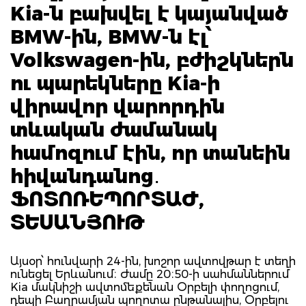
Kia-ն բախվել է կայանված
BMW-ին, BMW-ն էլ՝
Volkswagen-ին, բժիշկներն
ու պարեկները Kia-ի
վիրավոր վարորդին
տևական ժամանակ
համոզում էին, որ տանեին
հիվանդանոց․
ՖՈՏՈՌԵՊՈՐՏԱԺ,
ՏԵՍԱՆՅՈՒԹ
Այսօր՝ հունվարի 24-ին, խոշոր ավտովթար է տեղի
ունեցել Երևանում։ Ժամը 20։50-ի սահմաններում
Kia մակնիշի ավտոմեքենան Օրբելի փողոցում,
դեպի Բաղրամյան պողոտա ընթանալիս, Օրբելու