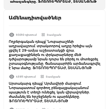
ահազանգերը. ՖՈՏՈՌԵՊՈՐՏԱԺ, ՏԵՍԱՆՅՈւԹ
Ամենադիտվածներ
93010 դիտում
Շամշյան
Ողբերգական դեպք՝ Նուբարաշենի
աղբավայրում. տրակտորով աղբը հրելիս այն
լցվել է 29-ամյա աշխատակցի վրա.
քաղաքացիներն ու փրկարարները մեծ
դժվարությամբ նրան դուրս են բերել ու մոտեցրել
շտապօգնությանը. ճանապարհին արձանագրվել
է նրա մահը. ՖՈՏՈՌԵՊՈՐՏԱԺ, ՏԵՍԱՆՅՈւԹ
45911 դիտում
Շամշյան
Արտակարգ դեպք՝ Արմավիրի մարզում.
Նորապատում գործող բենզալցակայանում
պայթյուն է տեղի ունեցել. կան վիրավորներ.
ժամանել են հրշեջներն ու պարեկները.
ՖՈՏՈՌԵՊՈՐՏԱԺ, ՏԵՍԱՆՅՈւԹ