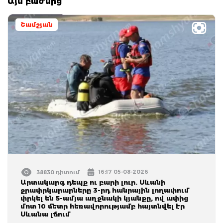
Այս բաժնից
Շամշյան
16:17 05-08-2026
38830 դիտում
Արտակարգ դեպք ու բարի լուր. Սևանի
ջրափրկարարները 3-րդ հանրային լողափում
փրկել են 5-ամյա աղջնակի կյանքը, ով ափից
մոտ 10 մետր հեռավորությամբ հայտնվել էր
Սևանա լճում