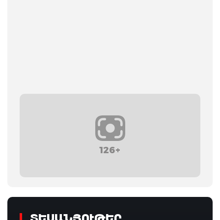
126+
ՏԵՍԱՆՅՈՒԹԵՐ