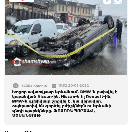
15:32 20-03-2022
32354 դիտում
Խոշոր ավտովթար Երևանում. BMW-ն բախվել է
կայանված Nissan-ին, Nissan-ն էլ Renault-ին.
BMW-ն գլխիվայր շրջվել է, կա վիրավոր.
օպերատիվ են գործել բժիշկներն ու Երևանի
գնդի պարեկները. ՖՈՏՈՌԵՊՈՐՏԱԺ,
ՏԵՍԱՆՅՈՒԹ