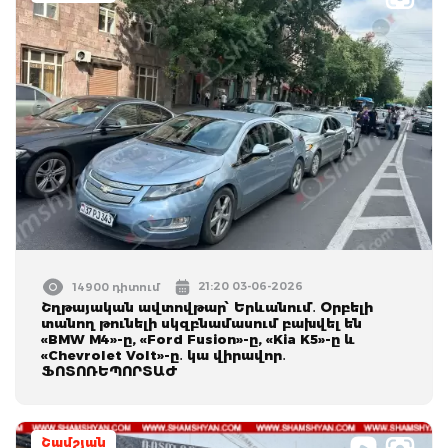
21:20 03-06-2026
14900 դիտում
Շղթայական ավտովթար՝ Երևանում․ Օրբելի
տանող թունելի սկզբնամասում բախվել են
«BMW M4»-ը, «Ford Fusion»-ը, «Kia K5»-ը և
«Chevrolet Volt»-ը․ կա վիրավոր․
ՖՈՏՈՌԵՊՈՐՏԱԺ
Շամշյան