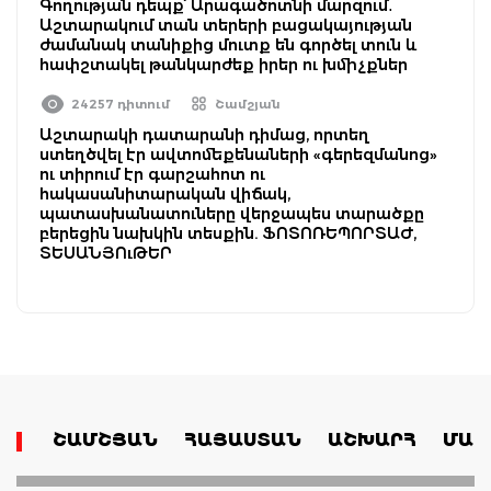
Գողության դեպք՝ Արագածոտնի մարզում․
Աշտարակում տան տերերի բացակայության
ժամանակ տանիքից մուտք են գործել տուն և
հափշտակել թանկարժեք իրեր ու խմիչքներ
24257 դիտում
Շամշյան
Աշտարակի դատարանի դիմաց, որտեղ
ստեղծվել էր ավտոմեքենաների «գերեզմանոց»
ու տիրում էր գարշահոտ ու
հակասանիտարական վիճակ,
պատասխանատուները վերջապես տարածքը
բերեցին նախկին տեսքին. ՖՈՏՈՌԵՊՈՐՏԱԺ,
ՏԵՍԱՆՅՈւԹԵՐ
ՇԱՄՇՅԱՆ
ՀԱՅԱՍՏԱՆ
ԱՇԽԱՐՀ
ՄԱՄ