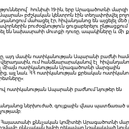
ւթյուններով՝ հունիսի 19-ին, երբ Արագածոտնի մարզի
Ապարան» բժշկական կենտրոն էին տեղափոխվել բոլո
դանոցում մահացել էր, հիվանդանոց են այցելել մեծ
վորներին բուժօգնություն ցուցաբերելու ընթացքում
րել են նախասրահի մուտքի դուռը, ապակիները և մի 
նը, այդ մասին ոստիկանության Ապարանի բաժնի համ
ր վերադասին, ում հանձնարարականով էլ հիվանդանո
ոչ միայն ոստիկանության Արագածոտնի մարզային
ից, այլ նաև ՀՀ ոստիկանության քրեական ոստիկանո
երետները»:
ով ոստիկանության Ապարանի բաժնում նյութեր են
վանդանոց ներխուժած, գույքային վնաս պատճառած
ղությամբ:
, Հայաստանի քննչական կոմիտեի Արագածոտնի մար
րոշմամբ քննչական խմբի ղեկավար նշանակված նույն