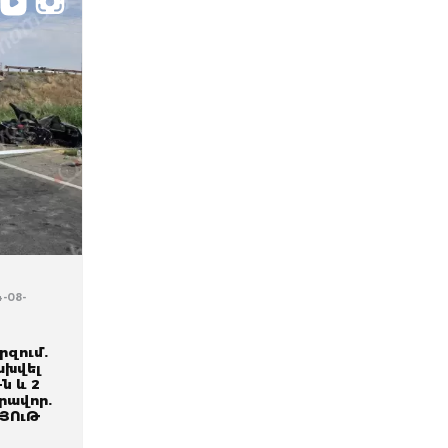
4-08-
րզում.
ախվել
-ն և 2
իրավոր.
ՅՈւԹ