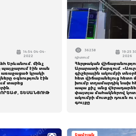
36238
14:54 04-04-
19:25 3
2022
2026
դիտում
եհ Երևանում․ մինչ
Հերթական վիճաբանությու
ը պայքարում էին տան
Արարատի մարզում․ «Աու
 առաջացած կրակի
գիշերային ակումբի տնօր
կները օգնություն էին
հետ վիճաբանելուց հետո 
ում տարեց
խումբ տղամարդիկ նախ հե
րին․
ապա քիչ անց վերադարձել
ՈՐՏԱԺ, ՏԵՍԱՆՅՈՒԹ
փայտյա մահակներով կոտ
ակումբի մուտքի դուռն ու
գույքը
Շամշյան