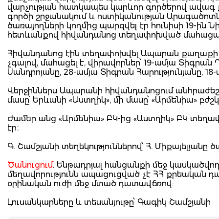
վարչության հատկապես կարևոր գործերով ավագ 
գործի շրջանակում և ոստիկանության Արագածոտն
ծառայողների կողմից պարզվել էր հունիսի 19-ին 
հետևանքով հիվանդանոց տեղափոխված մահացածի 
Հիվանդանոց էին տեղափոխվել Ապարան քաղաքի բնա
չգալով, մահացել է, վիրավորներ՝ 19-ամյա Տիգրան
Սանդրոյանը, 28-ամյա Տիգրան Հարությունյանը, 18
Վերջիններս Ապարանի հիվանդանոցում անհրաժեշտ 
մասը՝ Երևանի «Աստղիկ», մի մասը՝ «Արմենիա» բժ
Ժամեր անց «Արմենիա» ԲԿ-ից «Աստղիկ» ԲԿ տեղափո
էր։
Գ. Շամշյանի տեղեկություններով՝ Հ. Միքայելյանը
Ծանուցում
. Ենթադրյալ հանցանքի մեջ կասկածվող
մեղավորությունն ապացուցված չէ ՀՀ քրեական 
օրինական ուժի մեջ մտած դատավճռով:
Լուսանկարները և տեսանյութը՝ Գագիկ Շամշյանի