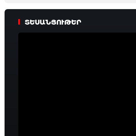
ՏԵՍԱՆՅՈՒԹԵՐ