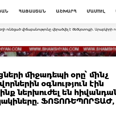
ՅԱՆ
ՀԱՅԱՍՏԱՆ
ԱՇԽԱՐՀ
ՄԱՄՈՒԼ
ղի ունեցած վիճաբանությունը վերածվել է ծեծկռտուքի․ Արաբկիրի
ների միջադեպի օրը՝ մինչ
որներին օգնություն էին
ձինք ներխուժել են հիվանդա
ապակիները. ՖՈՏՈՌԵՊՈՐՏԱԺ,