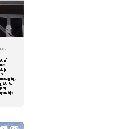
0-05-
նը՝
րա»
ենի
մի
ռացել,
 են և
րել
 սրահի