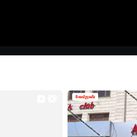
Շամշյան