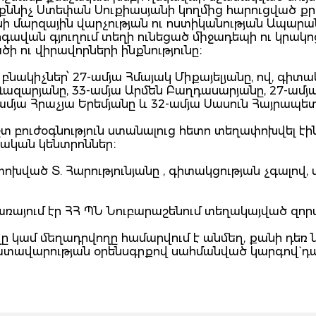
քննիչ Ստեփան Սուքիասյանի կողմից հարուցված ք
ի մարզային վարչության ու ոստիկանության Ապարա
Նիգավան գյուղում տեղի ունեցած միջադեպի ու կրակո
ու վիրավորների ինքնությունը։
կիչներ՝ 27-ամյա Հմայակ Միքայելյանը, ով, գիտա
 Ղազարյանը, 33-ամյա Արմեն Բաղդասարյանը, 27-ամյ
-ամյա Հրաչյա Երեմյանը և 32-ամյա Սասուն Հայրապե
բուժօգնություն ստանալուց հետո տեղափոխվել էին
շկական կենտրոններ։
խված Տ. Հարությունյանը , գիտակցության չգալով,
 ծառայում էր ՀՀ ՊՆ Նուբարաշենում տեղակայված զո
ը կամ մեղադրվողը համարվում է անմեղ, քանի դեռ 
դատավարության օրենսգրքով սահմանված կարգով` դ