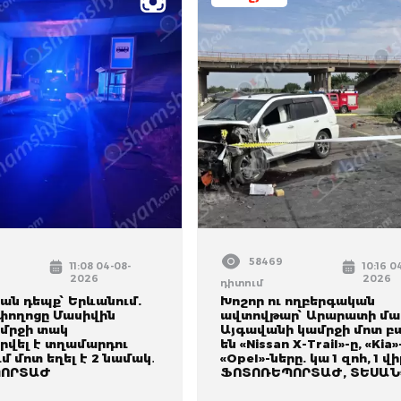
58469
11:08 04-08-
10:16 0
2026
2026
դիտում
ան դեպք՝ Երևանում.
Խոշոր ու ողբերգական
փողոցը Մասիվին
ավտովթար՝ Արարատի մա
մրջի տակ
Այգավանի կամրջի մոտ բ
րվել է տղամարդու
են «Nissan X-Trail»-ը, «Kia»
ւմ մոտ եղել է 2 նամակ․
«Opel»-ները. կա 1 զոհ, 1 վ
ՈՐՏԱԺ
ՖՈՏՈՌԵՊՈՐՏԱԺ, ՏԵՍԱՆ