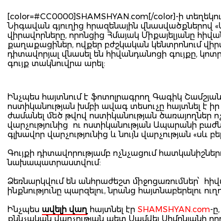
[color=#CC0000]SHAMSHYAN.com[/color]-ի տեղեկո
Նիգավան գյուղից հրազենային վնասվածքներով «
վիրավորները, որոնցից Հմայակ Միքայելյանը հիվան
քաղաքացիներ, ովքեր բժշկական կենտրոնում վիրա
դիտավորյալ վնասել են հիվանդանոցի գույքը, կոտ
գույք տակնուվրա արել:
Ինչպես հայտնում է ֆոտոլրագրող Գագիկ Շամշյա
ոստիկանության խմբի ավագ տեսուչը հայտնել է ի
ժամանել մեծ թվով ոստիկանության ծառայողներ 
վարչությունից ու ոստիկանության Ապարանի բաժն
գլխավոր վարչությունից և նույն վարչության «սև բ
Գույքի դիտավորությամբ ոչնչացում հատկանիշներ
նախապատրաստվում:
Ձեռնարկվում են անհրաժեշտ միջոցառումներ՝ հի
ինքնությունը պարզելու, նրանց հայտնաբերելու ուղ
Ինչպես
ավելի վաղ
հայտնել էր
SHAMSHYAN.com
-ը
քննչական վարչության պետ Սամվել Սիմոնյանի ո