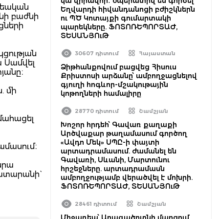
կա վիրավոր․ օպերատիվ են գործել
րեական
Եղվարդի հիվանդանոցի բժիշկներն
նի բաժնի
ու ՊԾ Կոտայքի գումարտակի
ցների
պարեկները. ՖՈՏՈՌԵՊՈՐՏԱԺ,
ՏԵՍԱՆՅՈւԹ
կցության
30607 դիտում
Հայաստան
ա Սամվել
Ձիթհանքովում բացվեց Հիսուս
տյանը։
Քրիստոսի արձանը՝ ամբողջացնելով
գյուղի հոգևոր-մշակութային
. մի
կոթողների համալիրը
28770 դիտում
Շամշյան
 մահացել
Խոշոր հրդեհ՝ Գավառ քաղաքի
Արծվաքար թաղամասում գործող
«Ավդո Մեկ» ՍՊԸ-ի փայտի
րամասում։
արտադրամասում. ժամանել են
Գավառի, Սևանի, Մարտունու
նրա
հրշեջները. արտադրամասն
ատարանի`
ամբողջությամբ վերածվել է մոխրի.
ՖՈՏՈՌԵՊՈՐՏԱԺ, ՏԵՍԱՆՅՈւԹ
28461 դիտում
Շամշյան
Միջադեպ՝ Արագածոտնի մարզում․