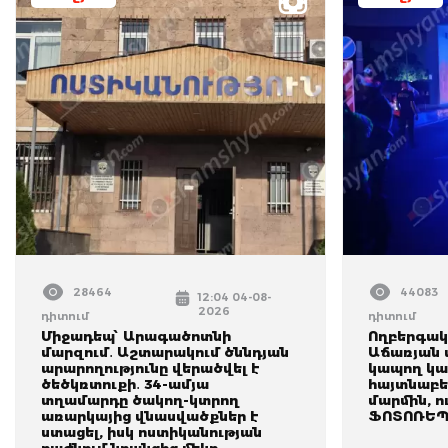
28464
44083
12:04 04-08-
2026
դիտում
դիտում
Միջադեպ՝ Արագածոտնի
Ողբերգակ
մարզում․ Աշտարակում ծննդյան
Աճառյան 
արարողությունը վերածվել է
կապող կա
ծեծկռտուքի․ 34-ամյա
հայտնաբե
տղամարդը ծակող-կտրող
մարմին, ո
առարկայից վնասվածքներ է
ՖՈՏՈՌԵՊ
ստացել, իսկ ոստիկանության
բաժնում նրանցից մեկը