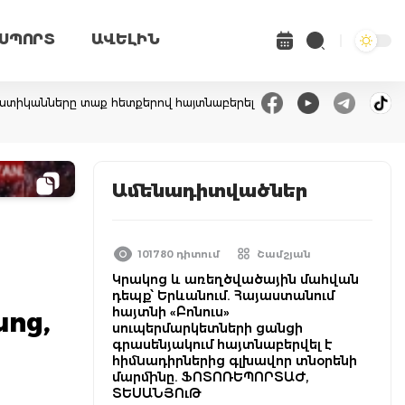
ՍՊՈՐՏ
ԱՎԵԼԻՆ
 ոստիկանները տաք հետքերով հայտնաբերել
Ամենադիտվածներ
101780 դիտում
Շամշյան
Կրակոց և առեղծվածային մահվան
դեպք՝ Երևանում. Հայաստանում
հայտնի «Բոնուս»
նոց,
սուպերմարկետների ցանցի
գրասենյակում հայտնաբերվել է
հիմնադիրներից գլխավոր տնօրենի
մարմինը. ՖՈՏՈՌԵՊՈՐՏԱԺ,
ՏԵՍԱՆՅՈւԹ