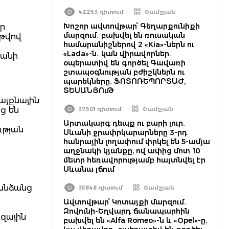
42253 դիտում
Շամշյան
Խոշոր ավտովթար՝ Գեղարքունիքի
ր
մարզում․ բախվել են ռուսական
 թվով
համարանիշներով 2 «Kia»-ներն ու
«Lada»-ն․ կան վիրավորներ.
քանի
օպերատիվ են գործել Գավառի
շտապօգնության բժիշկներն ու
պարեկները. ՖՈՏՈՌԵՊՈՐՏԱԺ,
ՏԵՍԱՆՅՈւԹ
այքնային
ց են
37501 դիտում
Շամշյան
Արտակարգ դեպք ու բարի լուր.
ւթյան
Սևանի ջրափրկարարները 3-րդ
հանրային լողափում փրկել են 5-ամյա
աղջնակի կյանքը, ով ափից մոտ 10
մետր հեռավորությամբ հայտնվել էր
Սևանա լճում
 անձանց
35848 դիտում
Շամշյան
Ավտովթար՝ Կոտայքի մարզում.
Զովունի-Եղվարդ ճանապարհին
զային
բախվել են «Alfa Romeo»-ն և «Opel»-ը.