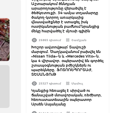
Աշտարակում ծննդյան
արարողությունը վերածվել է
ծեծկռտուքի․ 34-ամյա տղամարդը
ծակող-կտրող առարկայից
վնասվածքներ է ստացել, իսկ
ոստիկանության բաժնում նրանցից
մեկը հարվածել է մյուսի գլխին
26865 դիտում
Շամշյան
Խոշոր ավտովթար՝ Տավուշի
մարզում․ Ծաղկավանում բախվել են
«Nissan Tiida»-ն և «Mercedes Vito»-ն․
կա 4 վիրավոր․ օպերատիվ են գործել
շտապօգնության բժիշկներն ու
պարեկները․ ՖՈՏՈՌԵՊՈՐՏԱԺ,
ՏԵՍԱՆՅՈւԹ
25327 դիտում
Մամուլ
Կյանքից հեռացել է սիրված ու
ճանաչված մտավորական, ռեժիսոր,
հեռուստատեսային օպերատոր
Արսեն Ասլանյանը