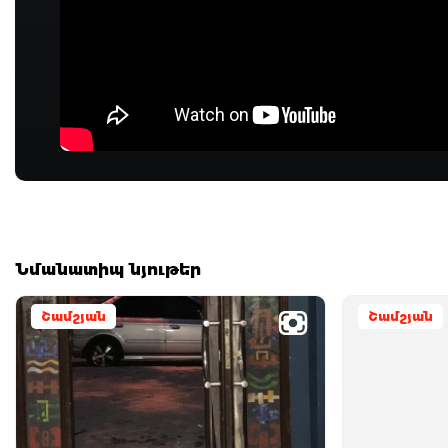
Նմանատիպ նյութեր
Շամշյան
Շամշյան