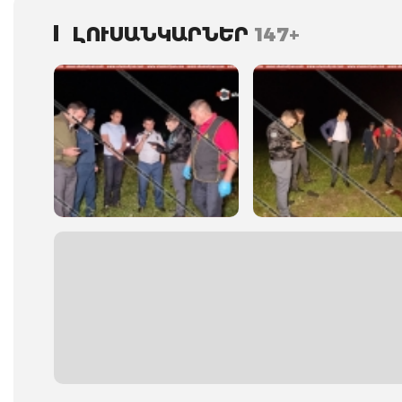
ԼՈՒՍԱՆԿԱՐՆԵՐ
147+