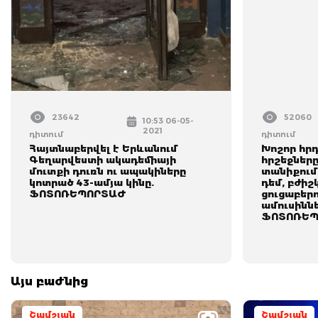
23642
52060
10:53 06-05-
2021
դիտում
դիտում
Հայտնաբերվել է Երևանում
Խոշոր հրդ
Գեղարվեստի ակադեմիայի
հրշեջներ
մուտքի դուռն ու ապակիները
տանիքում
կոտրած 43-ամյա կինը.
դեմ, բժիշ
ՖՈՏՈՌԵՊՈՐՏԱԺ
ցուցաբեր
ամուսիննե
ՖՈՏՈՌԵՊ
Այս բաժնից
Շամշյան
Շամշյան