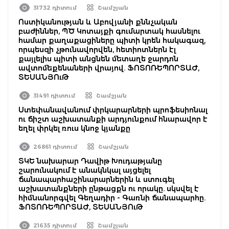
31732 դիտում
Շամշյան
Ոստիկանության և Աբովյանի քննչական
բաժիններ, ՊԾ Կոտայքի գումարտակ հասնելու
համար քաղաքացիները պիտի կրեն հակագազ,
որպեսզի չթունավորվեն, հետիոտներն էլ
քայլելիս պիտի անցնեն մետաղե ջարդոն
ավտոմեքենաների վրայով. ՖՈՏՈՌԵՊՈՐՏԱԺ,
ՏԵՍԱՆՅՈւԹ
31491 դիտում
Շամշյան
Ստեփանավանում փրկարարների պրոֆեսիոնալ
ու ճիշտ աշխատանքի արդյունքում հնարավոր է
եղել փրկել ռուս կնոջ կյանքը
26861 դիտում
Շամշյան
ՏԿԵ նախարար Դավիթ Խուդաթյանը
շարունակում է անակնկալ այցելել
ճանապարհաշինարարներին և ստուգել
աշխատանքների ընթացքն ու որակը. սկսվել է
հիմնանորգվել Գեղադիր - Գառնի ճանապարհը.
ՖՈՏՈՌԵՊՈՐՏԱԺ, ՏԵՍԱՆՅՈւԹ
21635 դիտում
Շամշյան