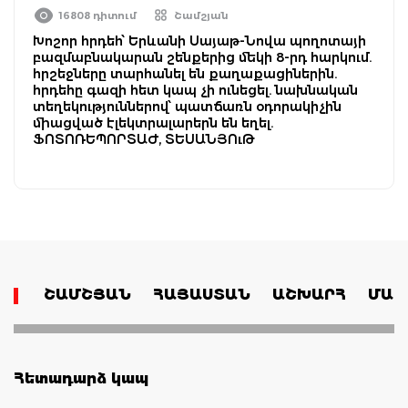
16808 դիտում
Շամշյան
Խոշոր հրդեհ՝ Երևանի Սայաթ-Նովա պողոտայի
բազմաբնակարան շենքերից մեկի 8-րդ հարկում.
հրշեջները տարհանել են քաղաքացիներին.
հրդեհը գազի հետ կապ չի ունեցել. նախնական
տեղեկություններով՝ պատճառն օդորակիչին
միացված էլեկտրալարերն են եղել.
ՖՈՏՈՌԵՊՈՐՏԱԺ, ՏԵՍԱՆՅՈւԹ
ՇԱՄՇՅԱՆ
ՀԱՅԱՍՏԱՆ
ԱՇԽԱՐՀ
ՄԱՄ
Հետադարձ կապ