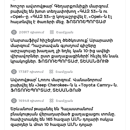
Խոշոր ավտովթար՝ Գեղարքունիքի մարզում.
բախվել են խոտ տեղափոխող «ԳԱԶ 53»-ն ու
«Opel»-ը. «ԳԱԶ 53»-ը կողաշրջվել է, «Opel»-ն էլ
հայտնվել է ծառերի մեջ. ՖՈՏՈՌԵՊՈՐՏԱԺ
20917 դիտում
Շամշյան
Մարտաֆիլմ հիշեցնող ծեծկռտուք՝ Արարատի
մարզում. Դաշտավան գյուղում գիշերը
արշալույսը խաղաղ չի եղել. կան 10-ից ավելի
վիրավորներ. ըստ քաղաքացիների՝ հնչել են նաև
կրակոցներ. ՖՈՏՈՌԵՊՈՐՏԱԺ, ՏԵՍԱՆՅՈՒԹ
17387 դիտում
Շամշյան
Ավտովթար՝ Լոռու մարզում․ Վանաձորում
բախվել են «Jeep Cherokee»-ն և «Toyota Camry»-ն․
ՖՈՏՈՌԵՊՈՐՏԱԺ, ՏԵՍԱՆՅՈւԹ
16948 դիտում
Շամշյան
Երևանում թալանել են Հայաստանում
բնակության վերադարձած քաղաքացու տունը․
հափշտակել են 165 հազար ԱՄՆ դոլարի ոսկյա
զարդեր և մոտ 10 հազար ԱՄՆ դոլար