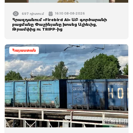
16:10 08-08-2026
697 դիտում
Հրազդանում «Firebird AI» ԱԲ գործարանի
բացմանը Փաշինյանը խոսեց Ալիեւից,
Թրամփից ու TRIPP-ից
Հայաստան