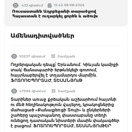
15:42 08-08-2026
433 դիտում
Ռուսաստանն Ադրբեջանի տարածքով
Հայաստան է ուղարկել ցորեն և ածուխ
Ամենադիտվածներ
50237 դիտում
Շամշյան
Ողբերգական դեպք՝ Երևանում․ Կիևյան կամրջի
տակ՝ ճանապարհի երթևեկելի գոտում,
հայտնաբերվել է տղամարդու մարմին.
ՖՈՏՈՌԵՊՈՐՏԱԺ, ՏԵՍԱՆՅՈւԹ
47596 դիտում
Շամշյան
Տարիներ առաջ քրեական աշխարհում հայտնի
ու մեծ հեղինակություն վայելող, կրակոցներից
մահացած «Քանաքեռցի Տույի» և ընկերների
շահերը պաշտպանող փաստաբանը տեղի
ունեցող դատական նիստերի մասին փակագծեր
է բացում. ՖՈՏՈՌԵՊՈՐՏԱԺ, ՏԵՍԱՆՅՈւԹԵՐ