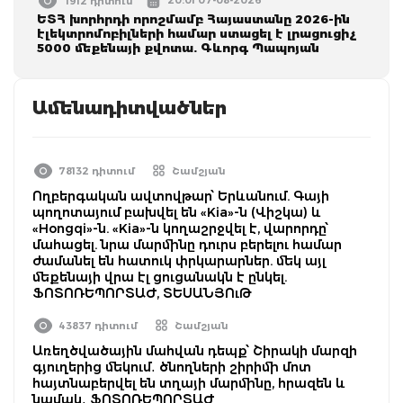
1912 դիտում
ԵՏՀ խորհրդի որոշմամբ Հայաստանը 2026-ին
էլեկտրոմոբիլների համար ստացել է լրացուցիչ
5000 մեքենայի քվոտա. Գևորգ Պապոյան
Ամենադիտվածներ
78132 դիտում
Շամշյան
Ողբերգական ավտովթար՝ Երևանում. Գայի
պողոտայում բախվել են «Kia»-ն (Վիշկա) և
«Hongqi»-ն. «Kia»-ն կողաշրջվել է, վարորդը՝
մահացել. նրա մարմինը դուրս բերելու համար
ժամանել են հատուկ փրկարարներ. մեկ այլ
մեքենայի վրա էլ ցուցանակն է ընկել.
ՖՈՏՈՌԵՊՈՐՏԱԺ, ՏԵՍԱՆՅՈւԹ
43837 դիտում
Շամշյան
Առեղծվածային մահվան դեպք՝ Շիրակի մարզի
գյուղերից մեկում․ ծնողների շիրիմի մոտ
հայտնաբերվել են տղայի մարմինը, հրազեն և
նամակ․ ՖՈՏՈՌԵՊՈՐՏԱԺ