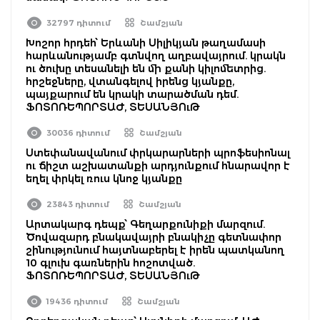
32797 դիտում
Շամշյան
Խոշոր հրդեհ՝ Երևանի Սիլիկյան թաղամասի
հարևանությամբ գտնվող աղբավայրում. կրակն
ու ծուխը տեսանելի են մի քանի կիլոմետրից.
հրշեջները, վտանգելով իրենց կյանքը,
պայքարում են կրակի տարածման դեմ.
ՖՈՏՈՌԵՊՈՐՏԱԺ, ՏԵՍԱՆՅՈւԹ
30036 դիտում
Շամշյան
Ստեփանավանում փրկարարների պրոֆեսիոնալ
ու ճիշտ աշխատանքի արդյունքում հնարավոր է
եղել փրկել ռուս կնոջ կյանքը
23843 դիտում
Շամշյան
Արտակարգ դեպք՝ Գեղարքունիքի մարզում.
Ծովազարդ բնակավայրի բնակիչը գետնափոր
շինությունում հայտնաբերել է իրեն պատկանող
10 գլուխ գառներին հոշոտված.
ՖՈՏՈՌԵՊՈՐՏԱԺ, ՏԵՍԱՆՅՈւԹ
19436 դիտում
Շամշյան