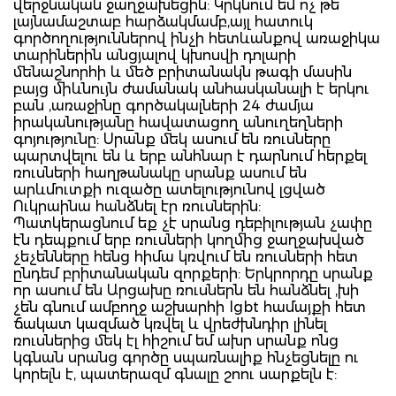
վերջնական ջաղջախեցին: Կրկնում եմ ոչ թե
լայնամաշտաբ հարձակմամբ,այլ հատուկ
գործողություններով ինչի հետևանքով առաջիկա
տարիներին անցյալով կխոսվի դոլարի
մենաշնորհի և մեծ բրիտանակն թագի մասին
բայց միևնույն ժամանակ անհասկանալի է երկու
բան ,առաջինը գործակալների 24 ժամյա
իրականությանը հավատացող անուղեղների
գոյությունը: Սրանք մեկ ասում են ռուսները
պարտվելու են և երբ անհնար է դարնում հերքել
ռուսների հաղթանակը սրանք ասում են
արևմուտքի ուզածը ատելությունով լցված
Ուկրաինա հանձնել էր ռուսներին:
Պատկերացնում եք չէ սրանց դեբիլության չափը
էն դեպքում երբ ռուսների կողմից ջաղջախված
չեչենները հենց հիմա կռվում են ռուսների հետ
ընդեմ բրիտանական զորքերի: Երկրորդը սրանք
որ ասում են Արցախը ռուսներն են հանձնել ,խի
չեն գնում ամբողջ աշխարհի lgbt համայքի հետ
ճակատ կազմած կռվել և վրեժխնդիր լինել
ռուսներից մեկ էլ հիշում եմ ախր սրանք ոնց
կգնան սրանց գործը սպառնալիք հնչեցնելը ու
կորելն է, պատերազմ գնալը շոու սարքելն է: