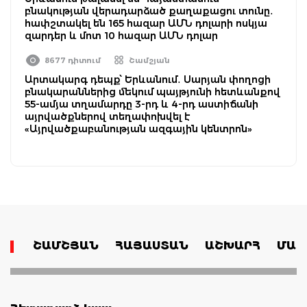
բնակության վերադարձած քաղաքացու տունը․
հափշտակել են 165 հազար ԱՄՆ դոլարի ոսկյա
զարդեր և մոտ 10 հազար ԱՄՆ դոլար
8677 դիտում
Շամշյան
Արտակարգ դեպք՝ Երևանում․ Սարյան փողոցի
բնակարաններից մեկում պայթյունի հետևանքով
55-ամյա տղամարդը 3-րդ և 4-րդ աստիճանի
այրվածքներով տեղափոխվել է
«Այրվածքաբանության ազգային կենտրոն»
ՇԱՄՇՅԱՆ
ՀԱՅԱՍՏԱՆ
ԱՇԽԱՐՀ
ՄԱՄ