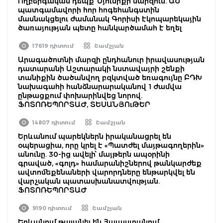
Ողբերգական դեպք՝ Սյունիքի մարզում. ԱԺ
պատգամավորի հոր հոգեհանգստին
մասնակցելու ժամանակ Գորիսի էկոպարեկային
ծառայության պետը հանկարծամահ է եղել
17619 դիտում
Շամշյան
Արագածոտնի մարզի ընդհանուր իրավասության
դատարանի Աշտարակի նստավայրի շենքի
տանիքին ծածանվող բզկտված եռագույնը ԲԴԽ
նախագահի հանձնարարականով 1 ժամվա
ընթացքում փոխարինվեց նորով.
ՖՈՏՈՌԵՊՈՐՏԱԺ, ՏԵՍԱՆՅՈւԹԵՐ
14807 դիտում
Շամշյան
Երևանում պարեկներն իրականացրել են
օպերացիա, որը կրել է «Պատժել մայթագողերին»
անունը. 30-ից ավելի՝ մայթերն ապօրինի
գրաված, «գոլդ» համարանիշներով թանկարժեք
ավտոմեքենաների վարորդները ենթարկվել են
վարչական պատասխանատվության.
ՖՈՏՈՌԵՊՈՐՏԱԺ
9190 դիտում
Շամշյան
Երևանում թալանել են Հայաստանում