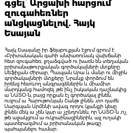
գցել՝ Արցախի հարցում
զուգահեռներ
անցկացնելով. Հայկ
Եսայան
Հայկ Եսայանը իր ֆեյսբուքյան էջում գրում է.
«Բրիտանական գահի անփառունակ վախճանի
հետ զուգահեռ, ջղաձգված ու խառն են տեղական
բրիտանաթուրքական գործակալների մտքերը.
Սեֆիլյան Ժիրայր, Պապյան Արա և մանր ու միջին
գործակալների մտքերը: Նրանք փորձում են
իրենց հետևող անգրագեներին և միամիտ
մարդկանց համոզել ,թե ինչ իսկական դաշնակից
ա ՆԱՏՕ-ն, բայց որքան էլ գործակալ լինեն,
ուզում ա Հարութունյան Շանթ լինեն ,տո դաժե
Սարգսյան Արմենի ավագ որդու կյանքի կեսը
լինեն մեկ ա չեն կար ա չընդունեն, որ ՆԱՏՕ-ն ,ոչ
թե աջակցում ա ուկրաինացիներին, այլ ուղակի
պատերազմում ա բրիտանական թագը
պահպանելու համար։