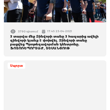
17:45 23-04-2021
3790 դիտում
3 տարվա մեջ Զինվորի տանը 3 հազարից ավելի
զինվորի կյանք է փոխվել. Զինվորի տանը
բացվեց Պրոթեզավորման կենտրոնը.
ՖՈՏՈՌԵՊՈՐՏԱԺ, ՏԵՍԱՆՅՈՒԹ
Սպորտ