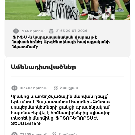
21:53 29-07-2026
946 դիտում
ՖԻՖԱ-ն կարգապահական վարույթ է
նախաձեռնել Արգենտինայի հավաքականի
նկատմամբ
Ամենադիտվածներ
103403 դիտում
Շամշյան
Կրակոց և առեղծվածային մահվան դեպք՝
Երևանում. Հայաստանում հայտնի «Բոնուս»
սուպերմարկետների ցանցի գրասենյակում
հայտնաբերվել է հիմնադիրներից գլխավոր
տնօրենի մարմինը. ՖՈՏՈՌԵՊՈՐՏԱԺ,
ՏԵՍԱՆՅՈւԹ
72505 դիտում
Շամշյան