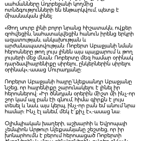
սահմանները Ադրբեջանի կողմից
ոտնձգությունների են ենթարկվում, պետք է
միասնական լինել:
«Թող սուրբ լինի բոլոր նրանց հիշատակն, ովքեր
զոհվեցին, նահատակվեցին հանուն իրենց երկրի
ազատության, անկախության և
արժանապատվության: Ռոբերտ Աբաջյանի նման
հերոսները թող լույս լինեն այս պայքարում և թող
լույսերի մեջ մնան: Ռոբերտը մեզ համար օրինակ
դարձավ`հայրենիքը սիրելու, ընկերներին սիրելու
օրինակ»,-ասաց Մուրադյանը:
Ռոբերտ Աբաջյանի հայրը` Ալեքսանդր Աբաջյանը
նշեց, որ հայրենիքը շարունակելու է լինել իր
հերոսներով: «Իր ծննդյան օրերին միշտ մի ինչ-որ
շոր կամ այլ բան էի գնում, հիմա գիրքն է լույս
տեսել և նաև այս կերպ, ինչ-որ բան եմ անում նրա
համար: Ինչ էլ անեմ, մեկ է` քիչ է»,-ասաց նա:
Օլիմպիական խաղերի, աշխարհի և Եվրոպայի
չեմպիոն Արթուր Ալեքսանյանը շեշտեց, որ իր
խոնարհումն է բերում հերոսացած Ռոբերտի