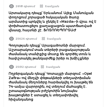
26181 դիտում
Շամշյան
Արտակարգ դեպք՝ Երևանում. Ալեք Մանուկյան
փողոցում չորացած հսկայական ծառը
արմատից պոկվել և ընկել է «Mazda»-ի վրա. ով է
փոխհատուցելու քաղաքացուն պատճառված
վնասը, հայտնի չէ. ՖՈՏՈՌԵՊՈՐՏԱԺ
25626 դիտում
Շամշյան
Գողության դեպք՝ Արագածոտնի մարզում․
Աշտարակում տան տերերի բացակայության
ժամանակ տանիքից մուտք են գործել տուն և
հափշտակել թանկարժեք իրեր ու խմիչքներ
25012 դիտում
Շամշյան
Ողբերգական դեպք՝ Կոտայքի մարզում․ «Opel
Zafira»-ով մեղվի փեթակների տեղափոխման
ժամանակ մեղուները հարձակվել ու խայթել են
74-ամյա վարորդին, ով տեղում մահացել է․
շտապօգնության բժշկուհին նույնպես
խայթոցներ է ստացել և տեղափոխվել
հիվանդանոց