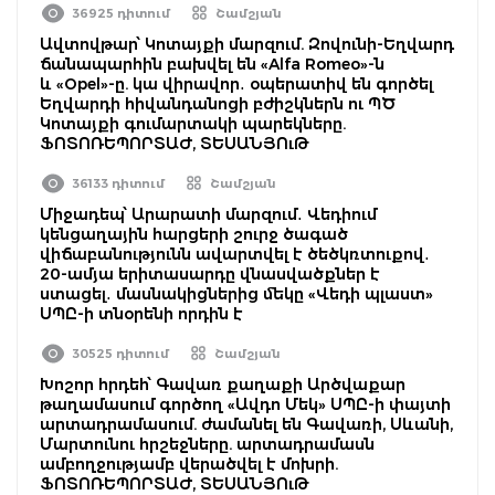
36925 դիտում
Շամշյան
Ավտովթար՝ Կոտայքի մարզում. Զովունի-Եղվարդ
ճանապարհին բախվել են «Alfa Romeo»-ն
և «Opel»-ը. կա վիրավոր․ օպերատիվ են գործել
Եղվարդի հիվանդանոցի բժիշկներն ու ՊԾ
Կոտայքի գումարտակի պարեկները.
ՖՈՏՈՌԵՊՈՐՏԱԺ, ՏԵՍԱՆՅՈւԹ
36133 դիտում
Շամշյան
Միջադեպ՝ Արարատի մարզում․ Վեդիում
կենցաղային հարցերի շուրջ ծագած
վիճաբանությունն ավարտվել է ծեծկռտուքով․
20-ամյա երիտասարդը վնասվածքներ է
ստացել․ մասնակիցներից մեկը «Վեդի պլաստ»
ՍՊԸ-ի տնօրենի որդին է
30525 դիտում
Շամշյան
Խոշոր հրդեհ՝ Գավառ քաղաքի Արծվաքար
թաղամասում գործող «Ավդո Մեկ» ՍՊԸ-ի փայտի
արտադրամասում. ժամանել են Գավառի, Սևանի,
Մարտունու հրշեջները. արտադրամասն
ամբողջությամբ վերածվել է մոխրի.
ՖՈՏՈՌԵՊՈՐՏԱԺ, ՏԵՍԱՆՅՈւԹ