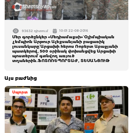
10:01 22-08-2016
93632 դիտում
Մեր գործընկեր «Մեդիամաքսի»` Օլիմպիական
չեմպիոն Արթուր Ալեքսանյանի բացառիկ
լուսանկարը` Արցախի հերոս Ռոբերտ Աբաջյանի
պատկերով, 500 օրինակ փոխանցվեց Արցախի
պոստերում գտնվող առյուծ
տղաներին.ՖՈՏՈՌԵՊՈՐՏԱԺ, ՏԵՍԱՆՅՈՒԹ
Այս բաժնից
Սպորտ