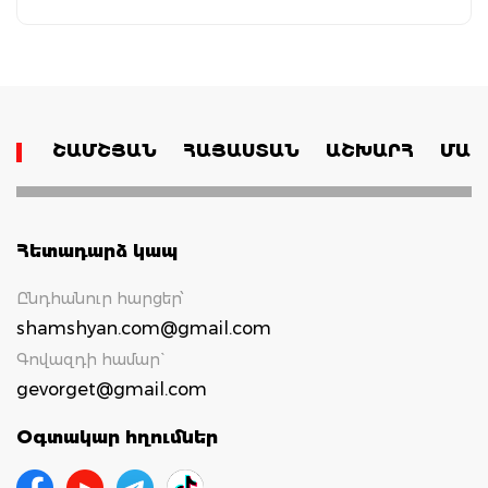
ՇԱՄՇՅԱՆ
ՀԱՅԱՍՏԱՆ
ԱՇԽԱՐՀ
ՄԱՄ
Հետադարձ կապ
Ընդհանուր հարցեր՝
shamshyan.com@gmail.com
Գովազդի համար`
gevorget@gmail.com
Օգտակար հղումներ