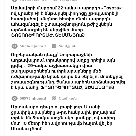
Արմավիրի մարզում 22-ամյա վարորդը «Toyota»-
ով վրաերթի է ենթարկել փողոցը չթույլատրելի
հատվածով անցնող հետիոտնին. վարորդն
ահազանգել է շտապօգնություն, բժիշկներն
արձանագրել են վերջինի մահը.
ՖՈՏՈՌԵՊՈՐՏԱԺ, ՏԵՍԱՆՅՈւԹ
56614 դիտում
Շամշյան
Ողբերգական դեպք՝ Նուբարաշենի
աղբավայրում. տրակտորով աղբը հրելիս այն
լցվել է 29-ամյա աշխատակցի վրա.
քաղաքացիներն ու փրկարարները մեծ
դժվարությամբ նրան դուրս են բերել ու մոտեցրել
շտապօգնությանը. ճանապարհին արձանագրվել
է նրա մահը. ՖՈՏՈՌԵՊՈՐՏԱԺ, ՏԵՍԱՆՅՈւԹ
38575 դիտում
Շամշյան
Արտակարգ դեպք ու բարի լուր. Սևանի
ջրափրկարարները 3-րդ հանրային լողափում
փրկել են 5-ամյա աղջնակի կյանքը, ով ափից
մոտ 10 մետր հեռավորությամբ հայտնվել էր
Սևանա լճում