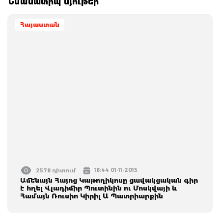
Նմանատիպ նյութեր
Հայաստան
18:44 01-11-2015
2578 դիտում
Ամենայն Հայոց Կաթողիկոսը ցավակցական գիր
է հղել Վլադիմիր Պուտինին ու Մոսկվայի և
Համայն Ռուսիո Կիրիլ Ա Պատրիարքին