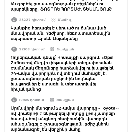
են գործել շտապօգնության բժիշկներն ու
պարեկները․ ՖՈՏՈՌԵՊՈՐՏԱԺ, ՏԵՍԱՆՅՈւԹ
23227 դիտում
Մամուլ
Կյանքից հեռացել է սիրված ու ճանաչված
մտավորական, ռեժիսոր, հեռուստատեսային
օպերատոր Արսեն Ասլանյանը
22108 դիտում
Շամշյան
Ողբերգական դեպք՝ Կոտայքի մարզում․ «Opel
Zafira»-ով մեղվի փեթակների տեղափոխման
ժամանակ մեղուները հարձակվել ու խայթել են
74-ամյա վարորդին, ով տեղում մահացել է․
շտապօգնության բժշկուհին նույնպես
խայթոցներ է ստացել և տեղափոխվել
հիվանդանոց
19985 դիտում
Շամշյան
Արմավիրի մարզում 22-ամյա վարորդը «Toyota»-
ով վրաերթի է ենթարկել փողոցը չթույլատրելի
հատվածով անցնող հետիոտնին. վարորդն
ահազանգել է շտապօգնություն, բժիշկներն
արձանագրել են վերջինի մահը.