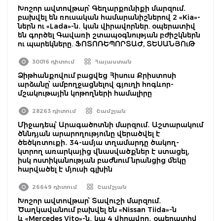
Խոշոր ավտովթար՝ Գեղարքունիքի մարզում․
բախվել են ռուսական համարանիշներով 2 «Kia»-
ներն ու «Lada»-ն․ կան վիրավորներ. օպերատիվ
են գործել Գավառի շտապօգնության բժիշկներն
ու պարեկները. ՖՈՏՈՌԵՊՈՐՏԱԺ, ՏԵՍԱՆՅՈւԹ
30016 դիտում
Հայաստան
Ձիթհանքովում բացվեց Հիսուս Քրիստոսի
արձանը՝ ամբողջացնելով գյուղի հոգևոր-
մշակութային կոթողների համալիրը
28263 դիտում
Շամշյան
Միջադեպ՝ Արագածոտնի մարզում․ Աշտարակում
ծննդյան արարողությունը վերածվել է
ծեծկռտուքի․ 34-ամյա տղամարդը ծակող-
կտրող առարկայից վնասվածքներ է ստացել,
իսկ ոստիկանության բաժնում նրանցից մեկը
հարվածել է մյուսի գլխին
26649 դիտում
Շամշյան
Խոշոր ավտովթար՝ Տավուշի մարզում․
Ծաղկավանում բախվել են «Nissan Tiida»-ն
և «Mercedes Vito»-ն․ կա 4 վիրավոր․ օպերատիվ