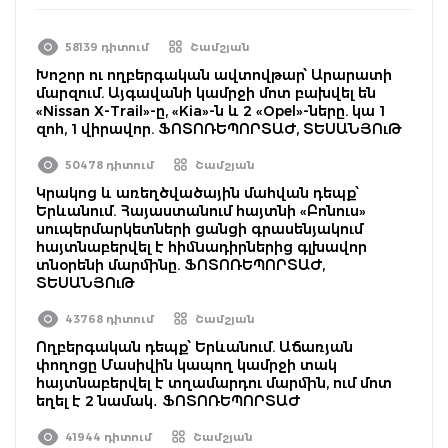
58139 դիտում
Շամշյան
Խոշոր ու ողբերգական ավտովթար՝ Արարատի
մարզում. Այգավանի կամրջի մոտ բախվել են
«Nissan X-Trail»-ը, «Kia»-ն և 2 «Opel»-ները. կա 1
զոհ, 1 վիրավոր. ՖՈՏՈՌԵՊՈՐՏԱԺ, ՏԵՍԱՆՅՈւԹ
50478 դիտում
Շամշյան
Կրակոց և առեղծվածային մահվան դեպք՝
Երևանում. Հայաստանում հայտնի «Բոնուս»
սուպերմարկետների ցանցի գրասենյակում
հայտնաբերվել է հիմնադիրներից գլխավոր
տնօրենի մարմինը. ՖՈՏՈՌԵՊՈՐՏԱԺ,
ՏԵՍԱՆՅՈւԹ
43768 դիտում
Շամշյան
Ողբերգական դեպք՝ Երևանում. Աճառյան
փողոցը Մասիվին կապող կամրջի տակ
հայտնաբերվել է տղամարդու մարմին, ում մոտ
եղել է 2 նամակ․ ՖՈՏՈՌԵՊՈՐՏԱԺ
41944 դիտում
Շամշյան