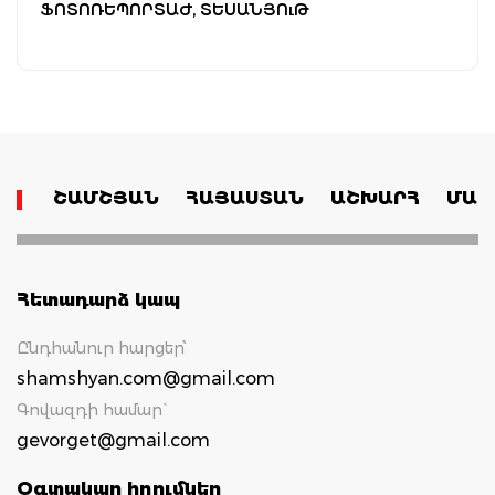
ՖՈՏՈՌԵՊՈՐՏԱԺ, ՏԵՍԱՆՅՈւԹ
ՇԱՄՇՅԱՆ
ՀԱՅԱՍՏԱՆ
ԱՇԽԱՐՀ
ՄԱՄ
Հետադարձ կապ
Ընդհանուր հարցեր՝
shamshyan.com@gmail.com
Գովազդի համար`
gevorget@gmail.com
Օգտակար հղումներ