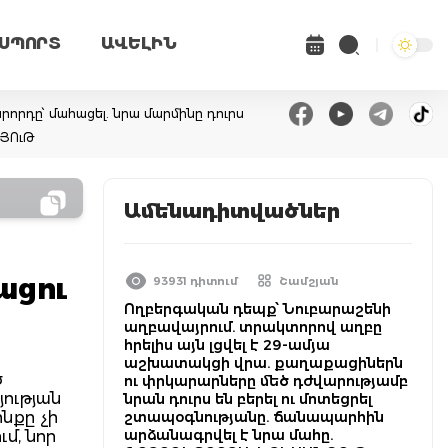
ՍՊՈՐՏ
ԱՎԵԼԻՆ
վարորդը՝ մահացել. նրա մարմինը դուրս
ՆՅՈւԹ
Ամենադիտվածներ
ացու
93931 դիտում
Շամշյան
Ողբերգական դեպք՝ Նուբարաշենի
աղբավայրում. տրակտորով աղբը
հրելիս այն լցվել է 29-ամյա
աշխատակցի վրա. քաղաքացիներն
ծ
ու փրկարարները մեծ դժվարությամբ
յության
նրան դուրս են բերել ու մոտեցրել
նքը չի
շտապօգնությանը. ճանապարհին
արձանագրվել է նրա մահը.
մ, նոր