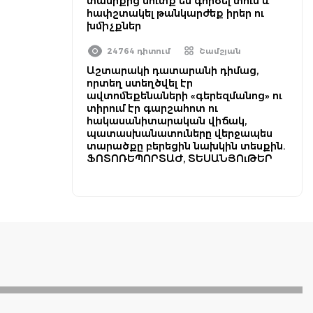
տանիքից մուտք են գործել տուն և
հափշտակել թանկարժեք իրեր ու
խմիչքներ
24764 դիտում
Շամշյան
Աշտարակի դատարանի դիմաց,
որտեղ ստեղծվել էր
ավտոմեքենաների «գերեզմանոց» ու
տիրում էր գարշահոտ ու
հակասանիտարական վիճակ,
պատասխանատուները վերջապես
տարածքը բերեցին նախկին տեսքին.
ՖՈՏՈՌԵՊՈՐՏԱԺ, ՏԵՍԱՆՅՈւԹԵՐ