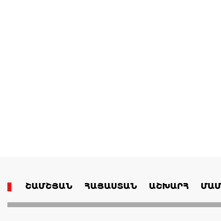
ՇԱՄՇՅԱՆ
ՀԱՅԱՍՏԱՆ
ԱՇԽԱՐՀ
ՄԱՄ