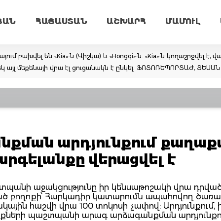
ՅԱՆ
ՀԱՅԱՍՏԱՆ
ԱՇԽԱՐՀ
ՄԱՄՈՒԼ
 բախվել են «Kia»-ն (Վիշկա) և «Hongqi»-ն. «Kia»-ն կողաշրջվել է, 
կ այլ մեքենայի վրա էլ ցուցանակն է ընկել. ՖՈՏՈՌԵՊՈՐՏԱԺ, ՏԵՍԱ
քման արդյունքում քաղաք
րգելանքը վերացվել է
շտպանի աջակցությունը իր կենսաթոշակի վրա դրվա
ված բողոքի՝ Հարկադիր կատարումն ապահովող ծառա
ային հաշվի վրա 100 տոկոսի չափով: Արդյունքում, ի
ունքների պաշտպանի արագ արձագանքման արդյունքու