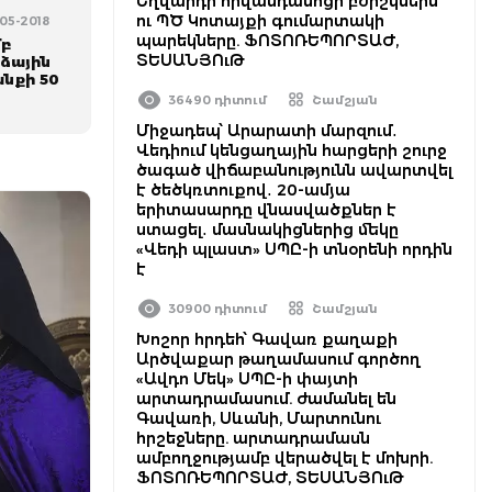
Եղվարդի հիվանդանոցի բժիշկներն
ու ՊԾ Կոտայքի գումարտակի
-05-2018
պարեկները. ՖՈՏՈՌԵՊՈՐՏԱԺ,
մբ
ՏԵՍԱՆՅՈւԹ
ձային
նքի 50
36490 դիտում
Շամշյան
Միջադեպ՝ Արարատի մարզում․
Վեդիում կենցաղային հարցերի շուրջ
ծագած վիճաբանությունն ավարտվել
է ծեծկռտուքով․ 20-ամյա
երիտասարդը վնասվածքներ է
ստացել․ մասնակիցներից մեկը
«Վեդի պլաստ» ՍՊԸ-ի տնօրենի որդին
է
30900 դիտում
Շամշյան
Խոշոր հրդեհ՝ Գավառ քաղաքի
Արծվաքար թաղամասում գործող
«Ավդո Մեկ» ՍՊԸ-ի փայտի
արտադրամասում. ժամանել են
Գավառի, Սևանի, Մարտունու
հրշեջները. արտադրամասն
ամբողջությամբ վերածվել է մոխրի.
ՖՈՏՈՌԵՊՈՐՏԱԺ, ՏԵՍԱՆՅՈւԹ