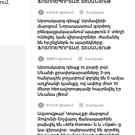
ՖՈՏՈՌԵՊՈՐՏԱԺ, ՏԵՍԱՆՅՈւԹ
ւմ,
46046 դիտում
Շամշյան
Արտակարգ դեպք՝ Արմավիրի
մարզում. Նորապատում գործող
բենզալցակայանում պայթյուն է տեղի
ունեցել. կան վիրավորներ. ժամանել
են հրշեջներն ու պարեկները.
ՖՈՏՈՌԵՊՈՐՏԱԺ, ՏԵՍԱՆՅՈւԹ
38863 դիտում
Շամշյան
Արտակարգ դեպք ու բարի լուր.
Սևանի ջրափրկարարները 3-րդ
հանրային լողափում փրկել են 5-ամյա
աղջնակի կյանքը, ով ափից մոտ 10
մետր հեռավորությամբ հայտնվել էր
Սևանա լճում
37249 դիտում
Շամշյան
Ավտովթար՝ Կոտայքի մարզում.
Զովունի-Եղվարդ ճանապարհին
բախվել են «Alfa Romeo»-ն և «Opel»-ը.
կա վիրավոր․ օպերատիվ են գործել