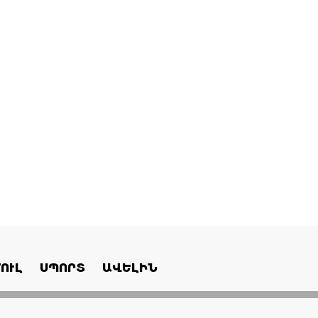
ՈՒԼ
ՍՊՈՐՏ
ԱՎԵԼԻՆ