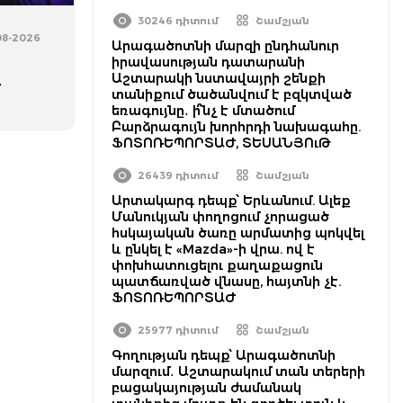
30246 դիտում
Շամշյան
08-2026
Արագածոտնի մարզի ընդհանուր
իրավասության դատարանի
Աշտարակի նստավայրի շենքի
է
տանիքում ծածանվում է բզկտված
եռագույնը․ ի՞նչ է մտածում
Բարձրագույն խորհրդի նախագահը.
ՖՈՏՈՌԵՊՈՐՏԱԺ, ՏԵՍԱՆՅՈւԹ
26439 դիտում
Շամշյան
Արտակարգ դեպք՝ Երևանում. Ալեք
Մանուկյան փողոցում չորացած
հսկայական ծառը արմատից պոկվել
և ընկել է «Mazda»-ի վրա. ով է
փոխհատուցելու քաղաքացուն
պատճառված վնասը, հայտնի չէ.
ՖՈՏՈՌԵՊՈՐՏԱԺ
25977 դիտում
Շամշյան
Գողության դեպք՝ Արագածոտնի
մարզում․ Աշտարակում տան տերերի
բացակայության ժամանակ