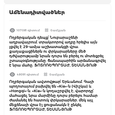
Ամենադիտվածներ
107081 դիտում
Շամշյան
Ողբերգական դեպք՝ Նուբարաշենի
աղբավայրում. տրակտորով աղբը հրելիս այն
լցվել է 29-ամյա աշխատակցի վրա.
քաղաքացիներն ու փրկարարները մեծ
դժվարությամբ նրան դուրս են բերել ու մոտեցրել
շտապօգնությանը. ճանապարհին արձանագրվել
է նրա մահը. ՖՈՏՈՌԵՊՈՐՏԱԺ, ՏԵՍԱՆՅՈւԹ
48091 դիտում
Շամշյան
Ողբերգական ավտովթար՝ Երևանում. Գայի
պողոտայում բախվել են «Kia»-ն (Վիշկա) և
«Hongqi»-ն. «Kia»-ն կողաշրջվել է, վարորդը՝
մահացել. նրա մարմինը դուրս բերելու համար
ժամանել են հատուկ փրկարարներ. մեկ այլ
մեքենայի վրա էլ ցուցանակն է ընկել.
ՖՈՏՈՌԵՊՈՐՏԱԺ, ՏԵՍԱՆՅՈւԹ