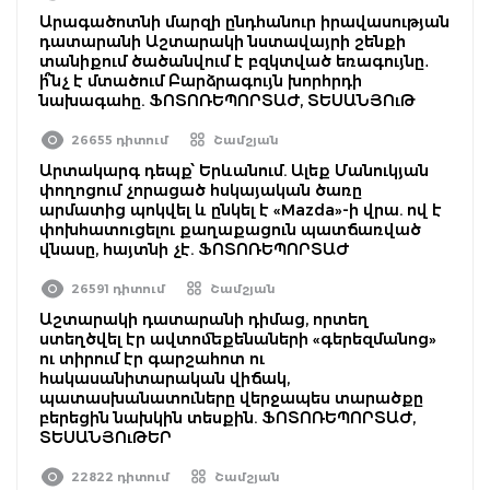
Արագածոտնի մարզի ընդհանուր իրավասության
դատարանի Աշտարակի նստավայրի շենքի
տանիքում ծածանվում է բզկտված եռագույնը․
ի՞նչ է մտածում Բարձրագույն խորհրդի
նախագահը. ՖՈՏՈՌԵՊՈՐՏԱԺ, ՏԵՍԱՆՅՈւԹ
26655 դիտում
Շամշյան
Արտակարգ դեպք՝ Երևանում. Ալեք Մանուկյան
փողոցում չորացած հսկայական ծառը
արմատից պոկվել և ընկել է «Mazda»-ի վրա. ով է
փոխհատուցելու քաղաքացուն պատճառված
վնասը, հայտնի չէ. ՖՈՏՈՌԵՊՈՐՏԱԺ
26591 դիտում
Շամշյան
Աշտարակի դատարանի դիմաց, որտեղ
ստեղծվել էր ավտոմեքենաների «գերեզմանոց»
ու տիրում էր գարշահոտ ու
հակասանիտարական վիճակ,
պատասխանատուները վերջապես տարածքը
բերեցին նախկին տեսքին. ՖՈՏՈՌԵՊՈՐՏԱԺ,
ՏԵՍԱՆՅՈւԹԵՐ
22822 դիտում
Շամշյան