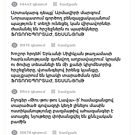
46442 դիտում
Շամշյան
Արտակարգ դեպք՝ Արմավիրի մարզում.
Նորապատում գործող բենզալցակայանում
պայթյուն է տեղի ունեցել. կան վիրավորներ.
ժամանել են հրշեջներն ու պարեկները.
ՖՈՏՈՌԵՊՈՐՏԱԺ, ՏԵՍԱՆՅՈւԹ
31975 դիտում
Շամշյան
Խոշոր հրդեհ՝ Երևանի Սիլիկյան թաղամասի
հարևանությամբ գտնվող աղբավայրում. կրակն
ու ծուխը տեսանելի են մի քանի կիլոմետրից.
հրշեջները, վտանգելով իրենց կյանքը,
պայքարում են կրակի տարածման դեմ.
ՖՈՏՈՌԵՊՈՐՏԱԺ, ՏԵՍԱՆՅՈւԹ
31544 դիտում
Շամշյան
Բլոգեր «Թու-թու-թու Լավա»-ի՝ համացանցով
տարածած գովազդի կեղծ լինելու մասին
ոստիկանությունը բազմաթիվ ահազանգեր է
ստացել. նյութերը փոխանցվել են քննչական
բաժին
30678 դիտում
Շամշյան