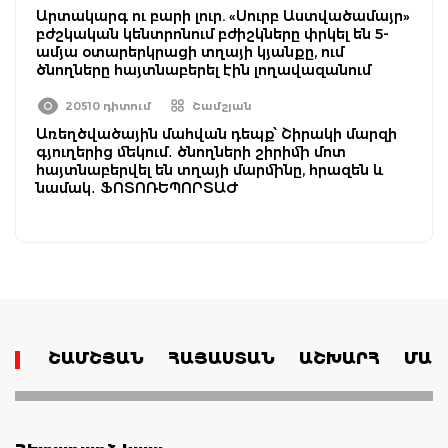
Արտակարգ ու բարի լուր. «Սուրբ Աստվածամայր»
բժշկական կենտրոնում բժիշկները փրկել են 5-
ամյա օտարերկրացի տղայի կյանքը, ում
ծնողները հայտնաբերել էին լողավազանում
20510 դիտում
Շամշյան
Առեղծվածային մահվան դեպք՝ Շիրակի մարզի
գյուղերից մեկում․ ծնողների շիրիմի մոտ
հայտնաբերվել են տղայի մարմինը, հրազեն և
նամակ․ ՖՈՏՈՌԵՊՈՐՏԱԺ
ՇԱՄՇՅԱՆ
ՀԱՅԱՍՏԱՆ
ԱՇԽԱՐՀ
ՄԱՄ