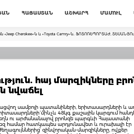
ՅԱՆ
ՀԱՅԱՍՏԱՆ
ԱՇԽԱՐՀ
ՄԱՄՈՒԼ
ն «Jeep Cherokee»-ն և «Toyota Camry»-ն․ ՖՈՏՈՌԵՊՈՐՏԱԺ, ՏԵՍԱՆՅՈ
թյուն. հայ մարզիկները բրո
ն նվաճել
ցկացվող սամբոյի պատանիների, երիտասարդների և ա
րիտասարդների` մինչև 48կգ քաշային կարգում հանդ
 տեղն ու արժանանալով բրոնզե պարգևի Հայաստանի
եզ համար հատկապես արդյունավետ և ուրախալի էր
ժեղագույններից՝ զինվորական-մարզիկները, ովքեր