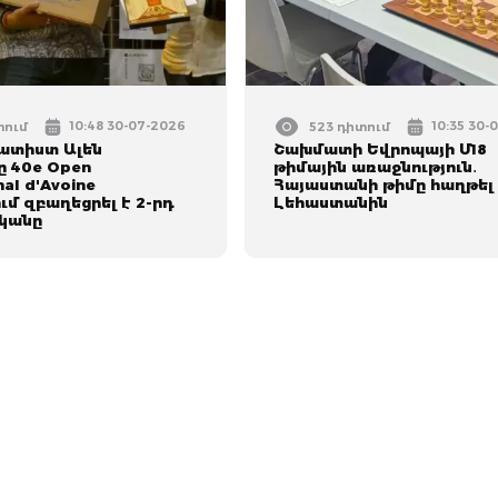
10:48 30-07-2026
10:35 30-
տում
523 դիտում
ատիստ Ալեն
Շախմատի Եվրոպայի Մ18
ը 40e Open
թիմային առաջնություն․
nal d'Avoine
Հայաստանի թիմը հաղթել
մ զբաղեցրել է 2-րդ
Լեհաստանին
կանը