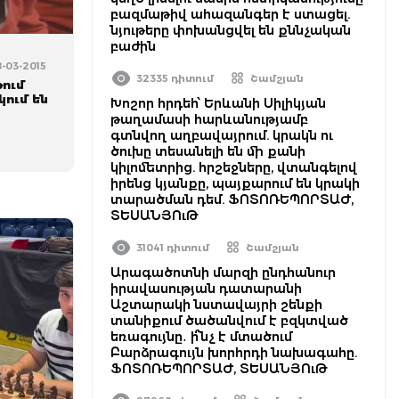
բազմաթիվ ահազանգեր է ստացել.
նյութերը փոխանցվել են քննչական
բաժին
8-03-2015
32335 դիտում
Շամշյան
ում
կում են
Խոշոր հրդեհ՝ Երևանի Սիլիկյան
թաղամասի հարևանությամբ
գտնվող աղբավայրում. կրակն ու
ծուխը տեսանելի են մի քանի
կիլոմետրից. հրշեջները, վտանգելով
իրենց կյանքը, պայքարում են կրակի
տարածման դեմ. ՖՈՏՈՌԵՊՈՐՏԱԺ,
ՏԵՍԱՆՅՈւԹ
31041 դիտում
Շամշյան
Արագածոտնի մարզի ընդհանուր
իրավասության դատարանի
Աշտարակի նստավայրի շենքի
տանիքում ծածանվում է բզկտված
եռագույնը․ ի՞նչ է մտածում
Բարձրագույն խորհրդի նախագահը.
ՖՈՏՈՌԵՊՈՐՏԱԺ, ՏԵՍԱՆՅՈւԹ