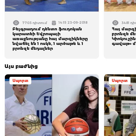
14:15 23-09-2018
7703 դիտում
3481 դ
Բելգրադում դենտո ֆուդոկան
Հայ մարզի
կարատեի Եվրոպայի
բրոնզե մե
առաջնությանը հայ մարզիկները
Կիոկուշի
նվաճել են 1 ոսկե, 1 արծաթե և 1
գավաթ» մ
բրոնզե մեդալներ
Այս բաժնից
Սպորտ
Սպորտ