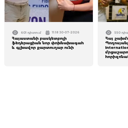
11:18 30-07-2026
601 դիտում
550 դի
Հայաստանի բասկետբոլի
Հայ շախմ
ֆեդերացիան նոր փոխնախագահ
Պողոսյան
և գլխավոր քարտուղար ունի
Internatio
մրցաշարու
հորիզոնա