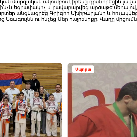
ան մարզական ակումբում, իրենց դրսևորեցին լավագ
մինչև եզրափակիչ և բավարարվեց արծաթե մեդալով,
արտեր անցկացրեց Գրիգոր Մխիթարյանը և հռչակվե
 Եռագույնն ու հնչեց Մեր հայրենիքը: Վաղը մրցում
Սպորտ