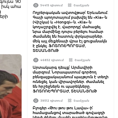
ույնս: 90
54415 դիտում
Շամշյան
 իսկ ահա
ց
Ողբերգական ավտովթար՝ Երևանում.
ների
Գայի պողոտայում բախվել են «Kia»-ն
(Վիշկա) և «Hongqi»-ն. «Kia»-ն
կողաշրջվել է, վարորդը՝ մահացել.
նրա մարմինը դուրս բերելու համար
ժամանել են հատուկ փրկարարներ.
մեկ այլ մեքենայի վրա էլ ցուցանակն
է ընկել. ՖՈՏՈՌԵՊՈՐՏԱԺ,
ՏԵՍԱՆՅՈւԹ
46832 դիտում
Շամշյան
Արտակարգ դեպք՝ Արմավիրի
մարզում. Նորապատում գործող
բենզալցակայանում պայթյուն է տեղի
ունեցել. կան վիրավորներ. ժամանել
են հրշեջներն ու պարեկները.
ՖՈՏՈՌԵՊՈՐՏԱԺ, ՏԵՍԱՆՅՈւԹ
39512 դիտում
Շամշյան
Բլոգեր «Թու-թու-թու Լավա»-ի՝
համացանցով տարածած գովազդի
կեղծ լինելու մասին ոստիկանությունը