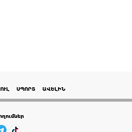
ՈՒԼ
ՍՊՈՐՏ
ԱՎԵԼԻՆ
ղումներ