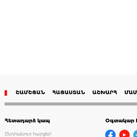
ՇԱՄՇՅԱՆ
ՀԱՅԱՍՏԱՆ
ԱՇԽԱՐՀ
ՄԱՄ
Հետադարձ կապ
Օգտակար հ
Ընդհանուր հարցեր՝