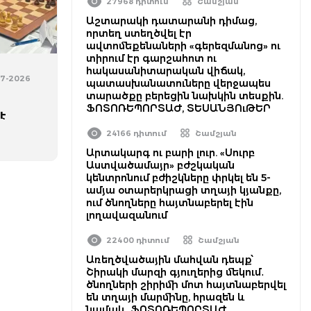
27968 դիտում
Շամշյան
Աշտարակի դատարանի դիմաց,
որտեղ ստեղծվել էր
ավտոմեքենաների «գերեզմանոց» ու
տիրում էր գարշահոտ ու
հակասանիտարական վիճակ,
07-2026
պատասխանատուները վերջապես
տարածքը բերեցին նախկին տեսքին.
ՖՈՏՈՌԵՊՈՐՏԱԺ, ՏԵՍԱՆՅՈւԹԵՐ
 է
24166 դիտում
Շամշյան
Արտակարգ ու բարի լուր. «Սուրբ
Աստվածամայր» բժշկական
կենտրոնում բժիշկները փրկել են 5-
ամյա օտարերկրացի տղայի կյանքը,
ում ծնողները հայտնաբերել էին
լողավազանում
22400 դիտում
Շամշյան
Առեղծվածային մահվան դեպք՝
Շիրակի մարզի գյուղերից մեկում․
ծնողների շիրիմի մոտ հայտնաբերվել
են տղայի մարմինը, հրազեն և
նամակ․ ՖՈՏՈՌԵՊՈՐՏԱԺ