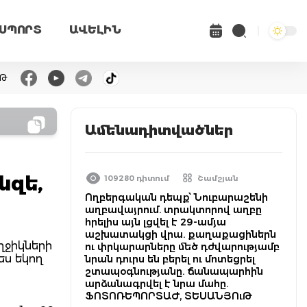
ՍՊՈՐՏ
ԱՎԵԼԻՆ
ւԹ
Ամենադիտվածներ
նզե,
109280 դիտում
Շամշյան
Ողբերգական դեպք՝ Նուբարաշենի
աղբավայրում. տրակտորով աղբը
հրելիս այն լցվել է 29-ամյա
աշխատակցի վրա. քաղաքացիներն
ղջիկների
ու փրկարարները մեծ դժվարությամբ
ես եկող
նրան դուրս են բերել ու մոտեցրել
շտապօգնությանը. ճանապարհին
արձանագրվել է նրա մահը.
ՖՈՏՈՌԵՊՈՐՏԱԺ, ՏԵՍԱՆՅՈւԹ