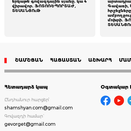
երկաթե գովազդային սյանը. կա 4
արտադրամ
վիրավոր. ՖՈՏՈՌԵՊՈՐՏԱԺ,
Գավառի, 
ՏԵՍԱՆՅՈւԹ
հրշեջներ
ամբողջու
մոխրի. Ֆ
ՏԵՍԱՆՅՈ
ՇԱՄՇՅԱՆ
ՀԱՅԱՍՏԱՆ
ԱՇԽԱՐՀ
ՄԱՄ
Հետադարձ կապ
Օգտակար հ
Ընդհանուր հարցեր՝
shamshyan.com@gmail.com
Գովազդի համար`
gevorget@gmail.com