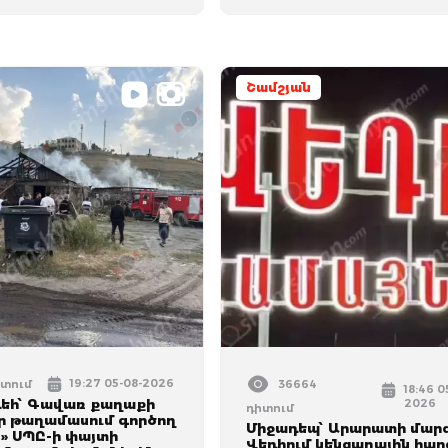
Շամշյան
19:27 05-08-2026
իտում
36664
18:46 0
դեհ՝ Գավառ քաղաքի
2026
դիտում
 թաղամասում գործող
Միջադեպ՝ Արարատի մարզ
կ» ՍՊԸ-ի փայտի
Վեդիում կենցաղային հար