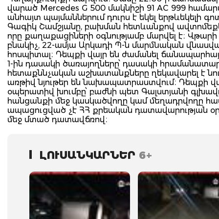
վարած Mercedes G 500 մակնիշի 91 AC 999 համա
անհայտ պայմաններում դուրս է եկել երթևեկելի գո
Գագիկ Շամշյանը, բախման հետևանքով ավտոմեքենան
որը քաղաքացիների օգնությամբ մարվել է։ Վթարի
բնակիչ, 22-ամյա Արկադի Պ-ն մարմնական վնասվ
հոսպիտալ։ Դեպքի վայր են ժամանել ճանապարհայ
1-ին դասակի ծառայողները՝ դասակի հրամանատար 
հետաքննչական աշխատանքները ղեկավարել է նու
առթիվ նյութեր են նախապատրաստվում։ Դեպքի վա
օպերատիվ խումբը՝ բաժնի պետ Գալստյանի գլխավորո
հանցանքի մեջ կասկածվողը կամ մեղադրվողը համա
ապացուցված չէ ՀՀ քրեական դատավարության օր
մեջ մտած դատավճռով։
ԼՈՒՍԱՆԿԱՐՆԵՐ
6+