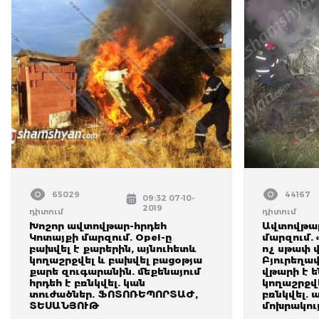
65029
44167
09:32 07-10-
2019
դիտում
դիտում
Խոշոր ավտովթար-հրդեհ
Ավտովթար
Կոտայքի մարզում. Opel-ը
մարզում. 
բախվել է քարերին, այնուհետև
ոչ սթափ 
կողաշրջվել և բախվել բացօթյա
Բյուրեղա
քարե զուգարանին. մեքենայում
վթարի է ե
հրդեհ է բռնկվել. կան
կողաշրջվե
տուժածներ. ՖՈՏՈՌԵՊՈՐՏԱԺ,
բռնկվել. 
ՏԵՍԱՆՅՈՒԹ
մոխրակու