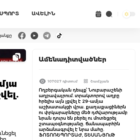
ՍՊՈՐՏ
ԱՎԵԼԻՆ
յանքը
Ամենադիտվածներ
մյա
107027 դիտում
Շամշյան
Ողբերգական դեպք՝ Նուբարաշենի
վել.
աղբավայրում. տրակտորով աղբը
հրելիս այն լցվել է 29-ամյա
աշխատակցի վրա. քաղաքացիներն
ու փրկարարները մեծ դժվարությամբ
նրան դուրս են բերել ու մոտեցրել
շտապօգնությանը. ճանապարհին
արձանագրվել է նրա մահը.
ւնեցել
ՖՈՏՈՌԵՊՈՐՏԱԺ, ՏԵՍԱՆՅՈւԹ
 իր