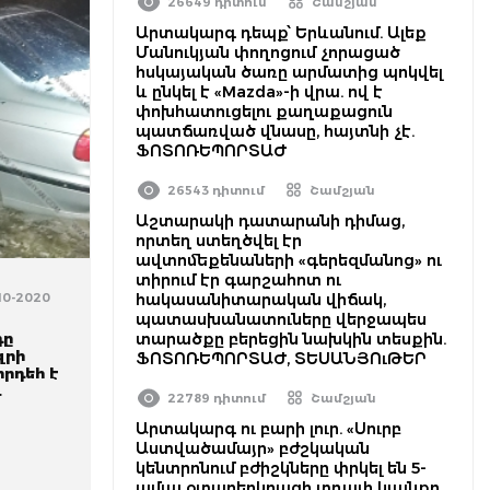
26649 դիտում
Շամշյան
Արտակարգ դեպք՝ Երևանում. Ալեք
Մանուկյան փողոցում չորացած
հսկայական ծառը արմատից պոկվել
և ընկել է «Mazda»-ի վրա. ով է
փոխհատուցելու քաղաքացուն
պատճառված վնասը, հայտնի չէ.
ՖՈՏՈՌԵՊՈՐՏԱԺ
26543 դիտում
Շամշյան
Աշտարակի դատարանի դիմաց,
որտեղ ստեղծվել էր
ավտոմեքենաների «գերեզմանոց» ու
տիրում էր գարշահոտ ու
-10-2020
հակասանիտարական վիճակ,
պատասխանատուները վերջապես
դը
տարածքը բերեցին նախկին տեսքին.
զրի
ՖՈՏՈՌԵՊՈՐՏԱԺ, ՏԵՍԱՆՅՈւԹԵՐ
հրդեհ է
.
22789 դիտում
Շամշյան
Արտակարգ ու բարի լուր. «Սուրբ
Աստվածամայր» բժշկական
կենտրոնում բժիշկները փրկել են 5-
ամյա օտարերկրացի տղայի կյանքը,