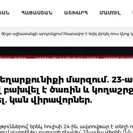
ՅԱՆ
ՀԱՅԱՍՏԱՆ
ԱՇԽԱՐՀ
ՄԱՄՈՒԼ
իշտ աշխատանքի արդյունքում հնարավոր է եղել փրկել ռուս կնոջ կ
ղարքունիքի մարզում. 23-ա
վ բախվել է ծառին և կողաշրջ
լ. կան վիրավորներ.
յուններով՝ երեկ, հուլիսի 24-ին, ավտովթար է տեղի ո
ում Վարդենիս քաղաքի բնակիչ՝ 23-ամյա Վիգեն Ղ-ն