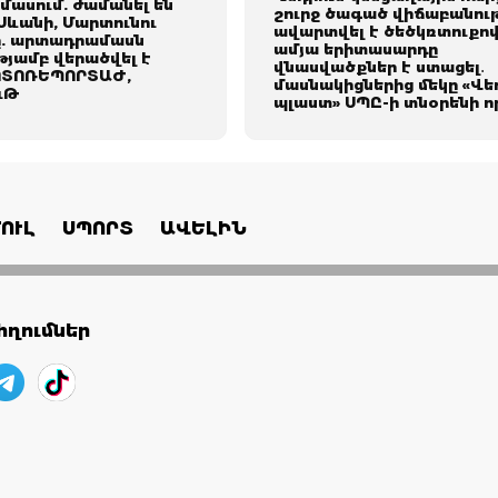
ասում. ժամանել են
շուրջ ծագած վիճաբանութ
Սևանի, Մարտունու
ավարտվել է ծեծկռտուքով
ը. արտադրամասն
ամյա երիտասարդը
թյամբ վերածվել է
վնասվածքներ է ստացել․
ՈՏՈՌԵՊՈՐՏԱԺ,
մասնակիցներից մեկը «Վե
ւԹ
պլաստ» ՍՊԸ-ի տնօրենի ո
ՈՒԼ
ՍՊՈՐՏ
ԱՎԵԼԻՆ
ղումներ