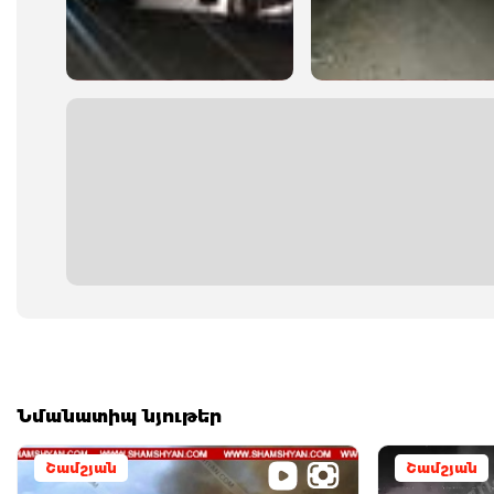
Նմանատիպ նյութեր
Շամշյան
Շամշյան