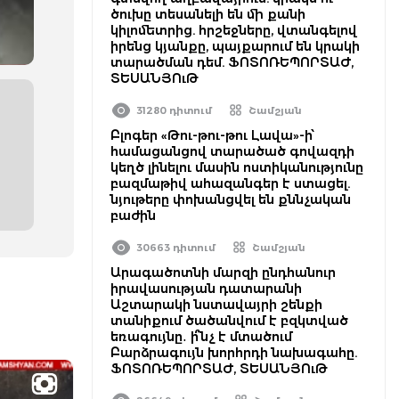
ծուխը տեսանելի են մի քանի
կիլոմետրից. հրշեջները, վտանգելով
իրենց կյանքը, պայքարում են կրակի
տարածման դեմ. ՖՈՏՈՌԵՊՈՐՏԱԺ,
ՏԵՍԱՆՅՈւԹ
31280 դիտում
Շամշյան
Բլոգեր «Թու-թու-թու Լավա»-ի՝
համացանցով տարածած գովազդի
կեղծ լինելու մասին ոստիկանությունը
բազմաթիվ ահազանգեր է ստացել.
նյութերը փոխանցվել են քննչական
բաժին
30663 դիտում
Շամշյան
Արագածոտնի մարզի ընդհանուր
իրավասության դատարանի
Աշտարակի նստավայրի շենքի
տանիքում ծածանվում է բզկտված
եռագույնը․ ի՞նչ է մտածում
Բարձրագույն խորհրդի նախագահը.
ՖՈՏՈՌԵՊՈՐՏԱԺ, ՏԵՍԱՆՅՈւԹ