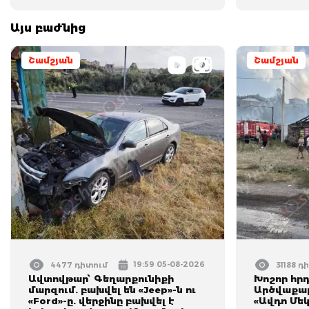
Այս բաժնից
Շամշյան
Շամշյան
19:59 05-08-2026
4477 դիտում
31188 դ
Ավտովթար՝ Գեղարքունիքի
Խոշոր հր
մարզում. բախվել են «Jeep»-ն ու
Արծվաքար
«Ford»-ը. վերջինը բախվել է
«Ավդո Մե