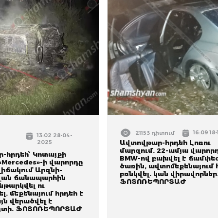
16:09 18
21153 դիտում
13:02 28-04-
2025
Ավտովթար-հրդեհ Լոռու
մարզում. 22-ամյա վարոր
-հրդեհ՝ Կոտայքի
BMW-ով բախվել է ճամփե
«Mercedes»-ի վարորդը
ծառին, ավտոմեքենայում 
վիճակում Արզնի-
բռնկվել. կան վիրավորներ
վան ճանապարհին
ՖՈՏՈՌԵՊՈՐՏԱԺ
նթարկվել ու
լ. մեքենայում հրդեհ է
այն վերածվել է
յտի. ՖՈՏՈՌԵՊՈՐՏԱԺ