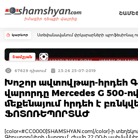
ՇԱՄՇ
կարևոր
Ստեփանավանում փրկարարների պրոֆեսիոնալ ու ճ
Շամշյան
67629 դիտում
23:26 25-07-2019
Խոշոր ավտովթար-հրդեհ Գե
վարորդը Mercedes G 500-ո
մեքենայում հրդեհ է բռնկվե
ՖՈՏՈՌԵՊՈՐՏԱԺ
[color=#CC0000]SHAMSHYAN.com[/color]-ի տեղեկութ
Գեղարքունիքի մարզում։ Ժամը 22։00-ի սահմաններ