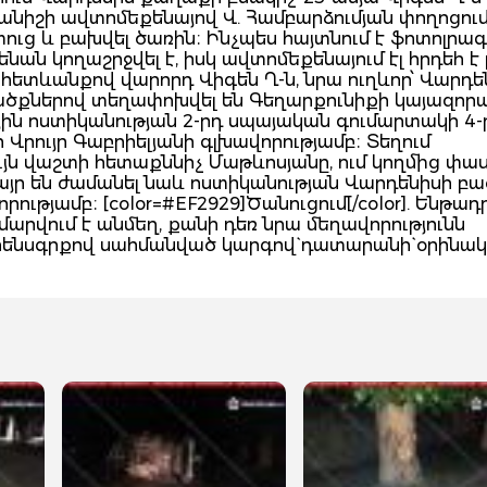
րանիշի ավտոմեքենայով Վ. Համբարձումյան փողոցու
տուց և բախվել ծառին։ Ինչպես հայտնում է ֆոտոլրա
 կողաշրջվել է, իսկ ավտոմեքենայում էլ հրդեհ է բ
 հետևանքով վարորդ Վիգեն Ղ-ն, նրա ուղևոր՝ Վարդե
ածքներով տեղափոխվել են Գեղարքունիքի կայազորա
ին ոստիկանության 2-րդ սպայական գումարտակի 4
Վրույր Գաբրիելյանի գլխավորությամբ։ Տեղում
յն վաշտի հետաքննիչ Մաթևոսյանը, ում կողմից փա
յր են ժամանել նաև ոստիկանության Վարդենիսի բա
ւթյամբ։ [color=#EF2929]Ծանուցում[/color]. Ենթադր
րվում է անմեղ, քանի դեռ նրա մեղավորությունն
ենսգրքով սահմանված կարգով` դատարանի` օրինակ