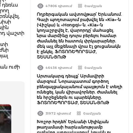
մ դեռևս
47806 դիտում
Շամշյան
գրող
Ողբերգական ավտովթար՝ Երևանում.
ռնկվել,
Գայի պողոտայում բախվել են «Kia»-ն
նիսի
(Վիշկա) և «Hongqi»-ն. «Kia»-ն
յին
կողաշրջվել է, վարորդը՝ մահացել.
-րդ վաշտի
նրա մարմինը դուրս բերելու համար
ժամանել են հատուկ փրկարարներ.
ստի
մեկ այլ մեքենայի վրա էլ ցուցանակն
ժնի
է ընկել. ՖՈՏՈՌԵՊՈՐՏԱԺ,
յալ
ՏԵՍԱՆՅՈւԹ
ան ուժի
46436 դիտում
Շամշյան
Արտակարգ դեպք՝ Արմավիրի
մարզում. Նորապատում գործող
բենզալցակայանում պայթյուն է տեղի
ունեցել. կան վիրավորներ. ժամանել
են հրշեջներն ու պարեկները.
ՖՈՏՈՌԵՊՈՐՏԱԺ, ՏԵՍԱՆՅՈւԹ
31972 դիտում
Շամշյան
Խոշոր հրդեհ՝ Երևանի Սիլիկյան
թաղամասի հարևանությամբ
գտնվող աղբավայրում. կրակն ու