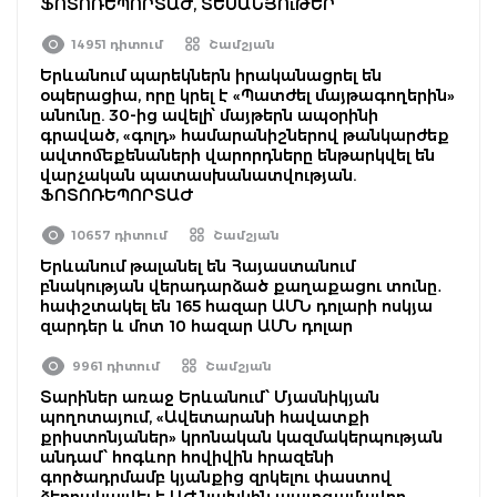
ՖՈՏՈՌԵՊՈՐՏԱԺ, ՏԵՍԱՆՅՈւԹԵՐ
14951 դիտում
Շամշյան
Երևանում պարեկներն իրականացրել են
օպերացիա, որը կրել է «Պատժել մայթագողերին»
անունը. 30-ից ավելի՝ մայթերն ապօրինի
գրաված, «գոլդ» համարանիշներով թանկարժեք
ավտոմեքենաների վարորդները ենթարկվել են
վարչական պատասխանատվության.
ՖՈՏՈՌԵՊՈՐՏԱԺ
10657 դիտում
Շամշյան
Երևանում թալանել են Հայաստանում
բնակության վերադարձած քաղաքացու տունը․
հափշտակել են 165 հազար ԱՄՆ դոլարի ոսկյա
զարդեր և մոտ 10 հազար ԱՄՆ դոլար
9961 դիտում
Շամշյան
Տարիներ առաջ Երևանում՝ Մյասնիկյան
պողոտայում, «Ավետարանի հավատքի
քրիստոնյաներ» կրոնական կազմակերպության
անդամ՝ հոգևոր հովիվին հրազենի
գործադրմամբ կյանքից զրկելու փաստով
ձերբակալվել է ԱԺ նախկին պատգամավոր.