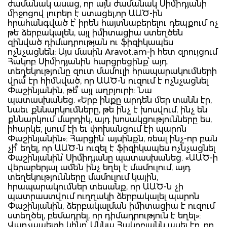
ժամանակ ասաց, որ այն ժամանակ Սիմիդյանի
միջոցով լուրեր է ստացել,որ ԱԱԾ-ին
հրահանգված է՝ իրեն հայտնաբերելու դեպքում ոչ
թե ձերբակալեն, այլ իմիտացիա ստեղծեն
զինված դիմադրության ու ֆիզիկապես
ոչնչացնեն: Այս մասին Aravot.am-ի հետ զրույցում
Հակոբ Սիմիդյանին հարցրեցինք՝ այդ
տեղեկությունը զուտ մամուլի հրապարակումների
վրա՞ էր հիմնված, որ ԱԱԾ-ն ուզում է ոչնչացնել
Փաշինյանին, թե՞ այլ աղբյուրի: Նա
պատասխանեց. «Երբ ինքը արդեն մեր տանն էր,
նաեւ քննարկումները, թե ինչ է խոսվում, ինչ են
քննարկում մարդիկ, այդ խոսակցությունները ես,
իհարկե, լսում էի եւ փոխանցում էի պարոն
Փաշինյանին»: Հարցին՝ այսինքն, ռեալ ինչ-որ բան
չի՞ եղել, որ ԱԱԾ-ն ուզել է ֆիզիկապես ոչնչացնել
Փաշինյանին՝ Սիմիդյանը պատասխանեց. «ԱԱԾ-ի
վերաբերյալ ամեն ինչ եղել է մամուլում, այդ
տեղեկությունները մամուլում կային,
հրապարակումներ տեսանք, որ ԱԱԾ-ն չի
պատրաստվում ուղղակի ձերբակալել պարոն
Փաշինյանին, ձերբակալման իմիտացիա է ուզում
ստեղծել, բեմադրել, որ դիմադրություն է եղել»:
Վարչապետի կինը՝ Աննա Հակոբյանն ասել էր, որ