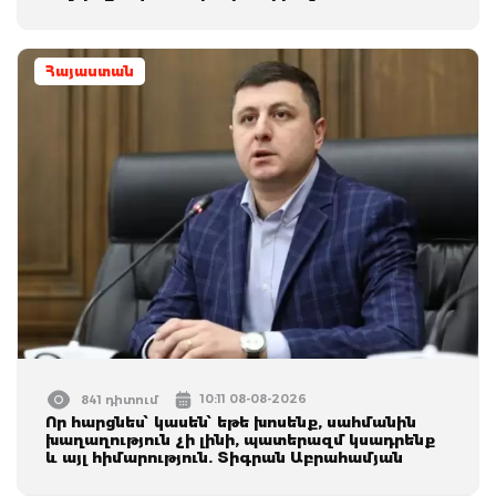
Հայաստան
10:11 08-08-2026
841 դիտում
Որ հարցնես՝ կասեն՝ եթե խոսենք, սահմանին
խաղաղություն չի լինի, պատերազմ կuադրենք
և այլ հիմարnւթյուն. Տիգրան Աբրահամյան