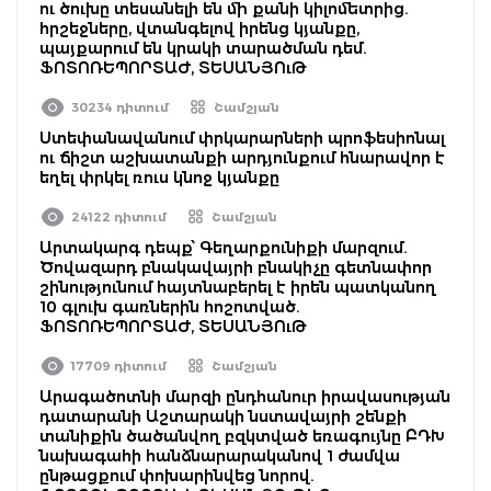
ու ծուխը տեսանելի են մի քանի կիլոմետրից.
հրշեջները, վտանգելով իրենց կյանքը,
պայքարում են կրակի տարածման դեմ.
ՖՈՏՈՌԵՊՈՐՏԱԺ, ՏԵՍԱՆՅՈւԹ
30234 դիտում
Շամշյան
Ստեփանավանում փրկարարների պրոֆեսիոնալ
ու ճիշտ աշխատանքի արդյունքում հնարավոր է
եղել փրկել ռուս կնոջ կյանքը
24122 դիտում
Շամշյան
Արտակարգ դեպք՝ Գեղարքունիքի մարզում.
Ծովազարդ բնակավայրի բնակիչը գետնափոր
շինությունում հայտնաբերել է իրեն պատկանող
10 գլուխ գառներին հոշոտված.
ՖՈՏՈՌԵՊՈՐՏԱԺ, ՏԵՍԱՆՅՈւԹ
17709 դիտում
Շամշյան
Արագածոտնի մարզի ընդհանուր իրավասության
դատարանի Աշտարակի նստավայրի շենքի
տանիքին ծածանվող բզկտված եռագույնը ԲԴԽ
նախագահի հանձնարարականով 1 ժամվա
ընթացքում փոխարինվեց նորով.