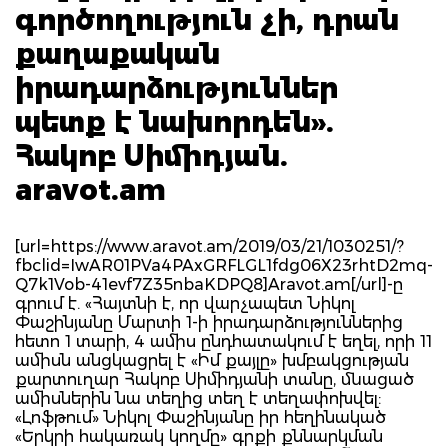
գործողություն չի, դրան
քաղաքական
իրադարձություններ
պետք է նախորդեն».
Հակոբ Սիմիդյան.
aravot.am
[url=https://www.aravot.am/2019/03/21/1030251/?
fbclid=IwAR01PVa4PAxGRFLGL1fdg06X23rhtD2mq-
Q7k1Vob-41evf7Z35nbaKDPQ8]Aravot.am[/url]-ը
գրում է. «Հայտնի է, որ վարչապետ Նիկոլ
Փաշինյանը Մարտի 1-ի իրադարձություններից
հետո 1 տարի, 4 ամիս ընդհատակում է եղել, որի 11
ամիսն անցկացրել է «Իմ քայլը» խմբակցության
քարտուղար Հակոբ Սիմիդյանի տանը, մնացած
ամիսներին նա տեղից տեղ է տեղափոխվել:
«Լոֆթում» Նիկոլ Փաշինյանը իր հեղինակած
«Երկրի հակառակ կողմը» գրքի քննարկման