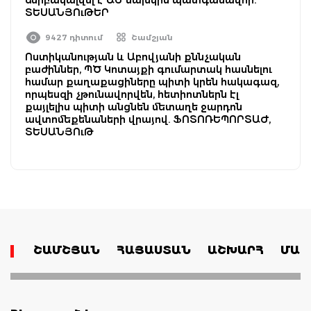
ՏԵՍԱՆՅՈւԹԵՐ
9427 դիտում
Շամշյան
Ոստիկանության և Աբովյանի քննչական
բաժիններ, ՊԾ Կոտայքի գումարտակ հասնելու
համար քաղաքացիները պիտի կրեն հակագազ,
որպեսզի չթունավորվեն, հետիոտներն էլ
քայլելիս պիտի անցնեն մետաղե ջարդոն
ավտոմեքենաների վրայով. ՖՈՏՈՌԵՊՈՐՏԱԺ,
ՏԵՍԱՆՅՈւԹ
ՇԱՄՇՅԱՆ
ՀԱՅԱՍՏԱՆ
ԱՇԽԱՐՀ
ՄԱՄ