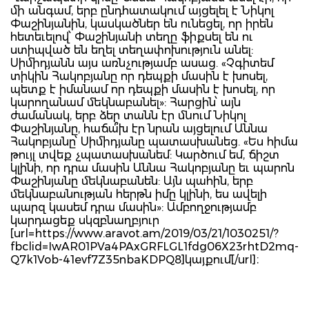
մի անգամ, երբ ընդհատակում այցելել է Նիկոլ
Փաշինյանին, կասկածներ են ունեցել, որ իրեն
հետեւելով՝ Փաշինյանի տեղը ֆիքսել են ու
ստիպված են եղել տեղափոխություն անել:
Սիմիդյանն այս առնչությամբ ասաց. «Չգիտեմ
տիկին Հակոբյանը որ դեպքի մասին է խոսել,
պետք է իմանամ որ դեպքի մասին է խոսել, որ
կարողանամ մեկնաբանել»: Հարցին՝ այն
ժամանակ, երբ ձեր տանն էր մնում Նիկոլ
Փաշինյանը, հաճա՞խ էր նրան այցելում Աննա
Հակոբյանը՝ Սիմիդյանը պատասխանեց. «Ես հիմա
թույլ տվեք չպատասխանեմ: Կարծում եմ, ճիշտ
կլինի, որ դրա մասին Աննա Հակոբյանը եւ պարոն
Փաշինյանը մեկնաբանեն: Այն պահին, երբ
մեկնաբանության հերթն իմը կլինի, ես ավելի
պարզ կասեմ դրա մասին»: Ամբողջությամբ
կարդացեք սկզբնաղբյուր
[url=https://www.aravot.am/2019/03/21/1030251/?
fbclid=IwAR01PVa4PAxGRFLGL1fdg06X23rhtD2mq-
Q7k1Vob-41evf7Z35nbaKDPQ8]կայքում[/url]։