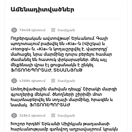
Ամենադիտվածներ
78408 դիտում
Շամշյան
Ողբերգական ավտովթար՝ Երևանում. Գայի
պողոտայում բախվել են «Kia»-ն (Վիշկա) և
«Hongqi»-ն. «Kia»-ն կողաշրջվել է, վարորդը՝
մահացել. նրա մարմինը դուրս բերելու համար
ժամանել են հատուկ փրկարարներ. մեկ այլ
մեքենայի վրա էլ ցուցանակն է ընկել.
ՖՈՏՈՌԵՊՈՐՏԱԺ, ՏԵՍԱՆՅՈւԹ
43984 դիտում
Շամշյան
Առեղծվածային մահվան դեպք՝ Շիրակի մարզի
գյուղերից մեկում․ ծնողների շիրիմի մոտ
հայտնաբերվել են տղայի մարմինը, հրազեն և
նամակ․ ՖՈՏՈՌԵՊՈՐՏԱԺ
32842 դիտում
Շամշյան
Խոշոր հրդեհ՝ Երևանի Սիլիկյան թաղամասի
հարևանությամբ գտնվող աղբավայրում. կրակն