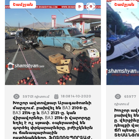
Շամշյան
Շամշյան
18:08 14-10-2020
59701 դիտում
65977
Խոշոր ավտովթար Արագածոտնի
դիտում
մարզում. բախվել են ВАЗ 2106-ը,
Խոշոր ավ
ВАЗ 2114-ը և ВАЗ 2121-ը. կան
բախվել են 
վիրավորներ. ВАЗ 2114-ի վարորդը
ը. վերջինը
եղել է ոչ սթափ. օպերատիվ են
դեպքի վա
գործել փրկարարները, բժիշկներն
ՃՈ պետը.
ու ճանապարհային
ՏԵՍԱՆՅՈ
ոստիկանները. ՖՈՏՈՌԵՊՈՐՏԱԺ,