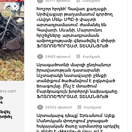
30717 դիտում
Շամշյան
Խոշոր հրդեհ՝ Գավառ քաղաքի
Արծվաքար թաղամասում գործող
«Ավդո Մեկ» ՍՊԸ-ի փայտի
արտադրամասում. ժամանել են
Գավառի, Սևանի, Մարտունու
հրշեջները. արտադրամասն
ամբողջությամբ վերածվել է մոխրի.
ՖՈՏՈՌԵՊՈՐՏԱԺ, ՏԵՍԱՆՅՈւԹ
29613 դիտում
Շամշյան
Արագածոտնի մարզի ընդհանուր
իրավասության դատարանի
Աշտարակի նստավայրի շենքի
տանիքում ծածանվում է բզկտված
եռագույնը․ ի՞նչ է մտածում
Բարձրագույն խորհրդի նախագահը.
8-12-2017
ՖՈՏՈՌԵՊՈՐՏԱԺ, ՏԵՍԱՆՅՈւԹ
շի
04
է
26322 դիտում
Շամշյան
նվել
Արտակարգ դեպք՝ Երևանում. Ալեք
փոխել
Մանուկյան փողոցում չորացած
հսկայական ծառը արմատից պոկվել
և ընկել է «Mazda»-ի վրա. ով է