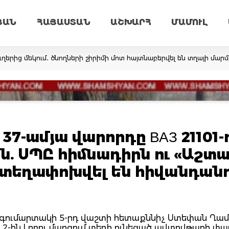
ՅԱՆ
ՀԱՅԱՍՏԱՆ
ԱՇԽԱՐՀ
ՄԱՄՈՒԼ
ւղերից մեկում․ ծնողների շիրիմի մոտ հայտնաբերվել են տղայի մա
37-ամյա վարորդը ВАЗ 21101-
ն. ՍՊԸ հիմնադիրն ու «Աշտ
տեղափոխվել են հիվանդանո
 գումարտակի 5-րդ վաշտի հետաքննիչ Ստեփան Ղամ
 2-ին Լոռու մարզում տեղի ունեցած ավտովթարի փա