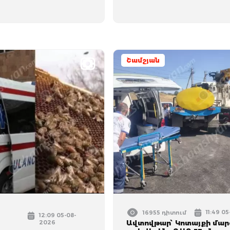
Շամշյան
11:49 0
16955 դիտում
12:09 05-08-
2026
Ավտովթար՝ Կոտայքի մար