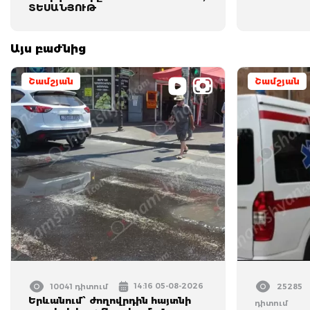
ՏԵՍԱՆՅՈՒԹ
Այս բաժնից
Շամշյան
Շամշյան
14:16 05-08-2026
10041 դիտում
25285
Երևանում՝ ժողովրդին հայտնի
դիտում