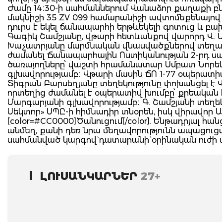
Ժամը 14։30-ի սահմաններում Վանաձոր քաղաքի բն
մակնիշի 35 ZV 099 համարանիշի ավտոմեքենայո
դուրս է եկել ճանապարհի երթևեկելի գոտուց և բա
Գագիկ Շամշյանը, վթարի հետևանքով վարորդ Վ. Մի
Խաչատրյանը մարմնական վնասվածքներով տեղափո
ժամանել Ճանապարհային Ոստիկանության 2-րդ սպ
ծառայողները՝ վաշտի հրամանատար Սմբատ Նորե
գլխավորությամբ։ Վթարի մասին ՃՈ 1-77 օպեր
Տիգրան Բարսեղյանը տեղեկությունը փոխանցել է
որտեղից ժամանել է օպերատիվ խումբը՝ քրեական
Մարգարյանի գլխավորությամբ։ Գ. Շամշյանի տեղեկ
Սեկտոր» ՍՊԸ-ի հիմնադիր տնօրեն, իսկ վիրավոր Ա
[color=#CC0000]Ծանուցում[/color]. Ենթադրյալ 
անմեղ, քանի դեռ նրա մեղավորությունն ապացու
սահմանված կարգով` դատարանի` օրինական ուժի 
ԼՈՒՍԱՆԿԱՐՆԵՐ
27+