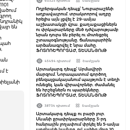
60325 դիտում
Շամշյան
101
Ողբերգական դեպք՝ Նուբարաշենի
վածում
աղբավայրում. տրակտորով աղբը
ագրող
հրելիս այն լցվել է 29-ամյա
Անդրանիկ
աշխատակցի վրա. քաղաքացիներն
այր են
ու փրկարարները մեծ դժվարությամբ
նրան դուրս են բերել ու մոտեցրել
ի
շտապօգնությանը. ճանապարհին
ապահ
արձանագրվել է նրա մահը.
,
ՖՈՏՈՌԵՊՈՐՏԱԺ, ՏԵՍԱՆՅՈւԹ
Սան
45494 դիտում
Շամշյան
Արտակարգ դեպք՝ Արմավիրի
մ է
մարզում. Նորապատում գործող
բենզալցակայանում պայթյուն է տեղի
իելյանի
ունեցել. կան վիրավորներ. ժամանել
են հրշեջներն ու պարեկները.
ՖՈՏՈՌԵՊՈՐՏԱԺ, ՏԵՍԱՆՅՈւԹ
38734 դիտում
Շամշյան
Արտակարգ դեպք ու բարի լուր.
Սևանի ջրափրկարարները 3-րդ
հանրային լողափում փրկել են 5-ամյա
աղջնակի կյանքը, ով ափից մոտ 10