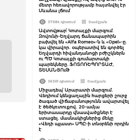
մետր հեռավորությամբ հայտնվել էր
Սևանա լճում
37084 դիտում
Շամշյան
Ավտովթար՝ Կոտայքի մարզում.
Զովունի-Եղվարդ ճանապարհին
բախվել են «Alfa Romeo»-ն և «Opel»-ը.
կա վիրավոր․ օպերատիվ են գործել
Եղվարդի հիվանդանոցի բժիշկներն
ու ՊԾ Կոտայքի գումարտակի
պարեկները. ՖՈՏՈՌԵՊՈՐՏԱԺ,
ՏԵՍԱՆՅՈւԹ
36301 դիտում
Շամշյան
Միջադեպ՝ Արարատի մարզում․
Վեդիում կենցաղային հարցերի շուրջ
ծագած վիճաբանությունն ավարտվել
է ծեծկռտուքով․ 20-ամյա
երիտասարդը վնասվածքներ է
ստացել․ մասնակիցներից մեկը
«Վեդի պլաստ» ՍՊԸ-ի տնօրենի որդին
է