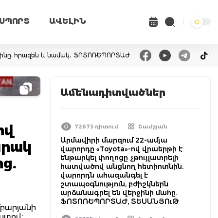
ՍՊՈՐՏ
ԱՎԵԼԻՆ
րմինը, հրազեն և նամակ․ ՖՈՏՈՌԵՊՈՐՏԱԺ
Ամենադիտվածներ
ով
72673 դիտում
Շամշյան
Արմավիրի մարզում 22-ամյա
արակ
վարորդը «Toyota»-ով վրաերթի է
ենթարկել փողոցը չթույլատրելի
ց.
հատվածով անցնող հետիոտնին.
վարորդն ահազանգել է
շտապօգնություն, բժիշկներն
արձանագրել են վերջինի մահը.
ՖՈՏՈՌԵՊՈՐՏԱԺ, ՏԵՍԱՆՅՈւԹ
բարյանի
ստով։