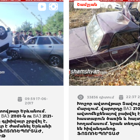
Շամշյան
22:37 2
33836 դիտում
09:59 17-06-
2017
Խոշոր ավտովթար Տավու
մարզում. վարորդը ВАЗ 21
տովթար Երևանում.
ավտոմեքենայով բախվել 
ВАЗ 21101-ն ու ВАЗ 2121-
հաստաբուն ծառին և հայտ
 գլխիվայր շրջվել է,
հողամասում. նրան տեղա
յր է ժամանել Երևանի
են հիվանդանոց.
 ՖՈՏՈՌԵՊՈՐՏԱԺ,
ՖՈՏՈՌԵՊՈՐՏԱԺ
ՒԹ