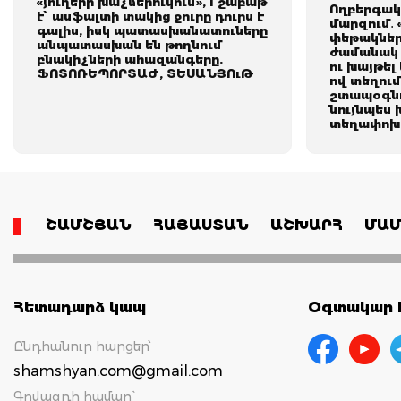
«յուղերի խաչմերուկում», 1 շաբաթ
Ողբերգակ
է՝ ասֆալտի տակից ջուրը դուրս է
մարզում․ 
գալիս, իսկ պատասխանատուները
փեթակնե
անպատասխան են թողնում
ժամանակ 
բնակիչների ահազանգերը.
ու խայթել
ՖՈՏՈՌԵՊՈՐՏԱԺ, ՏԵՍԱՆՅՈւԹ
ով տեղում
շտապօգնո
նույնպես 
տեղափոխվ
ՇԱՄՇՅԱՆ
ՀԱՅԱՍՏԱՆ
ԱՇԽԱՐՀ
ՄԱՄ
Հետադարձ կապ
Օգտակար հ
Ընդհանուր հարցեր՝
shamshyan.com@gmail.com
Գովազդի համար`