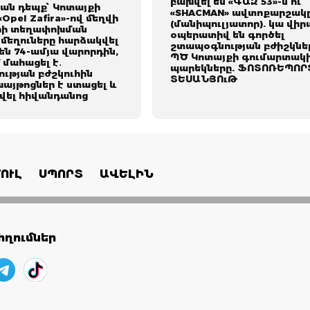
բախվել են «ԳԱԶ 53»-ն ու
ան դեպք՝ Կոտայքի
«SHACMAN» ավտոքարշակ
«Opel Zafira»-ով մեղվի
(մանիպուլյատոր). կա վիր
րի տեղափոխման
օպերատիվ են գործել
մեղուները հարձակվել
շտապօգնության բժիշկներ
 են 74-ամյա վարորդին,
ՊԾ Կոտայքի գումարտակ
 մահացել է․
պարեկները. ՖՈՏՈՌԵՊՈՐ
ւթյան բժշկուհին
ՏԵՍԱՆՅՈւԹ
խայթոցներ է ստացել և
ել հիվանդանոց
ՈՒԼ
ՍՊՈՐՏ
ԱՎԵԼԻՆ
ղումներ