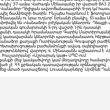
ակիչ՝ 37-ամյա Վահագն Մինասյանը իր վարած ВАЗ 21
վ Վանաձոր-Դիլիջան ավտոճանապարհի 9-րդ կմ հատ
խվել ճամփեզրի ծառին։ Ինչպես հայտնում է ֆոտոլր
նասյանն ու նրա ուղևոր՝ Երևանի բնակիչ, 51-ամյա 
խվել են «Վանաձոր» բժշկական կենտրոն։ Դեպքի վ
այական գումարտակի 5-րդ վաշտի 1-ին դասակի
կյանի, դասակի հրամանատար Գարիկ Մարտիրոսյան
ատիվ կառավարման կենտրոնի պատասխանատու հերթ
 Վանաձոր քաղաքի Ոստիկանության Գուգարքի բաժին
 հետախուզության բաժանմունքի ավագ օպերլիազոր
ություններով՝ վարորդ Վ. Մինասյանն աշխատում է «
. Խաչատրյանը՝ «Աշտարակ կաթ» ՍՊԸ-ում։
հանցանքի մեջ կասկածվողը կամ մեղադրվողը համարվու
ցված չէ ՀՀ քրեական դատավարության օրենսգրքով
մեջ մտած դատավճռով: Լուսանկարները՝ Արմինե Դան