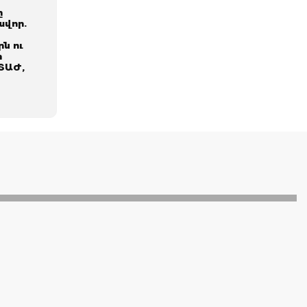
ը
ավոր.
ն ու
ի
ՏԱԺ,