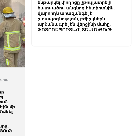
ենթարկել փողոցը չթույլատրելի
հատվածով անցնող հետիոտնին.
վարորդն ահազանգել է
շտապօգնություն, բժիշկներն
արձանագրել են վերջինի մահը.
ՖՈՏՈՌԵՊՈՐՏԱԺ, ՏԵՍԱՆՅՈւԹ
3-08-
իր
ել
ում.
էին մի
մանել
րը.
ՅՈւԹ