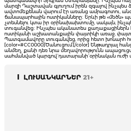
պատգամավոր Տիգրան Ստեփանյանը։ Ինչպես հայտ
մարզի Դաշտավան գյուղում իրեն զգալով ինչպես ձո
ավտոմեքենան վարում էր առանց ամրագոտու, անգ
ճանապարհային ոստիկանները։ Երևի թե «մեծն» 
չտեսնելու կտա իր օրինախախտումը, սակայն, ինչ
տուգանվեց։ Ինչպես ականատես քաղաքացիներն 
ոստիկանի աշխատանքային փայտիկի առաջ, փայտիկ
Պատգամավորը տուգանվեց, որից հետո խոնարհ հա
[color=#CC0000]Ծանուցում.[/color] Ենթադրյալ 
անմեղ, քանի դեռ նրա մեղավորությունն ապացու
սահմանված կարգով` դատարանի` օրինական ուժի 
ԼՈՒՍԱՆԿԱՐՆԵՐ
21+