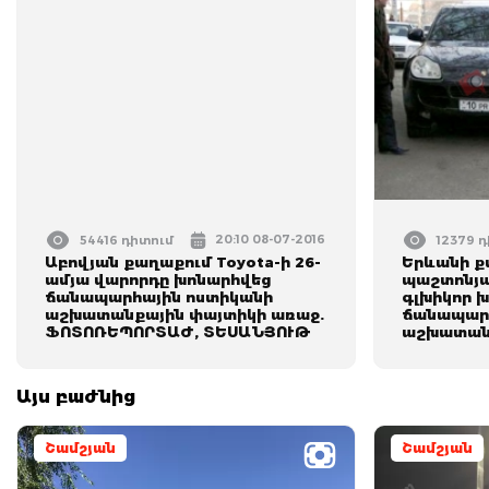
20:10 08-07-2016
54416 դիտում
12379 
Աբովյան քաղաքում Toyota-ի 26-
Երևանի 
ամյա վարորդը խոնարհվեց
պաշտոնյա
ճանապարհային ոստիկանի
գլխիկոր 
աշխատանքային փայտիկի առաջ.
ճանապարհ
ՖՈՏՈՌԵՊՈՐՏԱԺ, ՏԵՍԱՆՅՈՒԹ
աշխատան
Այս բաժնից
Շամշյան
Շամշյան