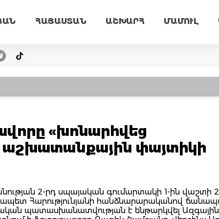
ՅԱՆ
ՀԱՅԱՍՏԱՆ
ԱՇԽԱՐՀ
ՄԱՄՈՒԼ
ավորը «խոնարհվեց
 աշխատանքային փայտիկի
անության 2-րդ սպայական գումարտակի 1-ին վաշտի 2
արապետ Հարությունյանի հանձնարարականով ճանապ
չական պատասխանատվության է ենթարկվել Ազգային