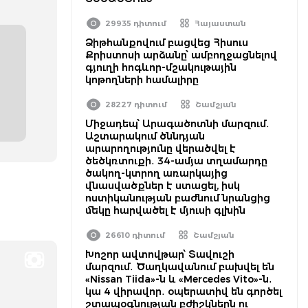
29935 դիտում
Հայաստան
Ձիթհանքովում բացվեց Հիսուս
Քրիստոսի արձանը՝ ամբողջացնելով
գյուղի հոգևոր-մշակութային
կոթողների համալիրը
28227 դիտում
Շամշյան
Միջադեպ՝ Արագածոտնի մարզում․
Աշտարակում ծննդյան
արարողությունը վերածվել է
ծեծկռտուքի․ 34-ամյա տղամարդը
ծակող-կտրող առարկայից
վնասվածքներ է ստացել, իսկ
ոստիկանության բաժնում նրանցից
մեկը հարվածել է մյուսի գլխին
26610 դիտում
Շամշյան
Խոշոր ավտովթար՝ Տավուշի
մարզում․ Ծաղկավանում բախվել են
«Nissan Tiida»-ն և «Mercedes Vito»-ն․
կա 4 վիրավոր․ օպերատիվ են գործել
շտապօգնության բժիշկներն ու