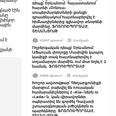
Արարատի
դեպք՝ Երևանում. Հայաստանում
հայտնի «Բոնուս»
գնած էին
սուպերմարկետների ցանցի
անը
գրասենյակում հայտնաբերվել է
լխիկոր
հիմնադիրներից գլխավոր տնօրենի
ային
մարմինը. ՖՈՏՈՌԵՊՈՐՏԱԺ,
ՏԵՍԱՆՅՈւԹ
մ է
43687 դիտում
Շամշյան
Ողբերգական դեպք՝ Երևանում.
շյանի
Աճառյան փողոցը Մասիվին կապող
կամրջի տակ հայտնաբերվել է
տղամարդու մարմին, ում մոտ եղել է 2
նամակ․ ՖՈՏՈՌԵՊՈՐՏԱԺ
41896 դիտում
Շամշյան
Խոշոր ավտովթար՝ Գեղարքունիքի
մարզում․ բախվել են ռուսական
համարանիշներով 2 «Kia»-ներն ու
«Lada»-ն․ կան վիրավորներ.
օպերատիվ են գործել Գավառի
շտապօգնության բժիշկներն ու
պարեկները. ՖՈՏՈՌԵՊՈՐՏԱԺ,
ՏԵՍԱՆՅՈւԹ