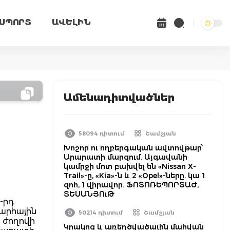
ՍՊՈՐՏ
ԱՎԵԼԻՆ
Ամենադիտվածներ
58094 դիտում
Շամշյան
Խոշոր ու ողբերգական ավտովթար՝
Արարատի մարզում. Այգավանի
կամրջի մոտ բախվել են «Nissan X-
Trail»-ը, «Kia»-ն և 2 «Opel»-ները. կա 1
զոհ, 1 վիրավոր. ՖՈՏՈՌԵՊՈՐՏԱԺ,
ՏԵՍԱՆՅՈւԹ
-րդ
արհային
50214 դիտում
Շամշյան
 ժողովի
Կրակոց և առեղծվածային մահվան