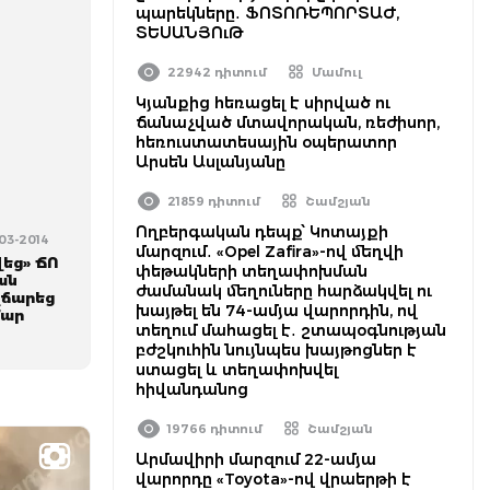
պարեկները․ ՖՈՏՈՌԵՊՈՐՏԱԺ,
ՏԵՍԱՆՅՈւԹ
22942 դիտում
Մամուլ
Կյանքից հեռացել է սիրված ու
ճանաչված մտավորական, ռեժիսոր,
հեռուստատեսային օպերատոր
Արսեն Ասլանյանը
21859 դիտում
Շամշյան
Ողբերգական դեպք՝ Կոտայքի
-03-2014
մարզում․ «Opel Zafira»-ով մեղվի
եց» ՃՈ
փեթակների տեղափոխման
ան
ժամանակ մեղուները հարձակվել ու
վճարեց
խայթել են 74-ամյա վարորդին, ով
մար
տեղում մահացել է․ շտապօգնության
բժշկուհին նույնպես խայթոցներ է
ստացել և տեղափոխվել
հիվանդանոց
19766 դիտում
Շամշյան
Արմավիրի մարզում 22-ամյա
վարորդը «Toyota»-ով վրաերթի է