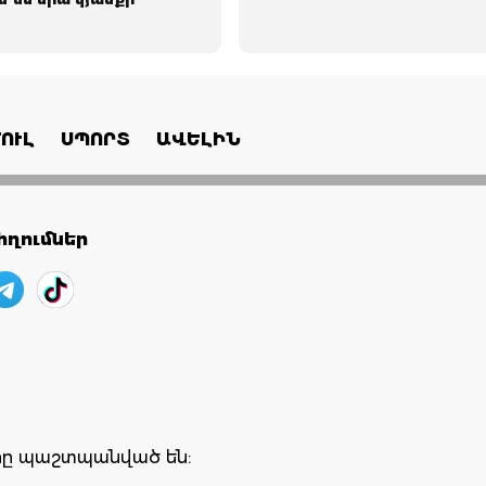
ՈՒԼ
ՍՊՈՐՏ
ԱՎԵԼԻՆ
ղումներ
երը պաշտպանված են: