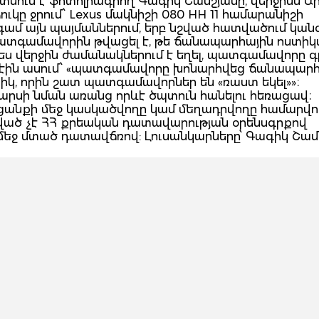
նում է ֆոտոլրագրող Գագիկ Շամշյանը, վերջինս 
ւկը ջրում՝ Lexus մակնիշի 080 HH 11 համարանիշի
ամ այն պայմաններում, երբ նշված հատվածում կան
պատգամավորին թվացել է, թե ճանապարհային ոստիկ
պես վերջին ժամանակներում է եղել, պատգամավորը գ
էին ասում՝ «պատգամավորը խոնարհվեց ճանապարհ
, որին շատ պատգամավորներ են «ռաստ եկել»»։
րսի նման առանց որևէ ծպտուն հանելու հեռացավ։
հանցանքի մեջ կասկածվողը կամ մեղադրվողը համարվու
ցված չէ ՀՀ քրեական դատավարության օրենսգրքով
մեջ մտած դատավճռով: Լուսանկարները՝ Գագիկ Շամ