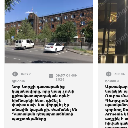
16877
30584
09:57 04-08-
2026
դիտում
դիտում
Նոր Նորքի դատարանից
Արտակարգ
կալանավորը, որը կապ չունի
նախկին պ
քրեակատարողական որևէ
Ռուբո» մ
հիմնարկի հետ, դիմել է
Գևորգյան
փախուստի. նա վերցվել էր
պատկանող
տնային կալանքի․ ժամանել են
գործող Re
Դատական դեպարտամենտի
Armenia 
պաշտոնյաները
աղջիկ է 
հիվանդան
պայքարում