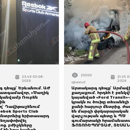
25500
23:49 03-08-
21:25 0
2026
2026
դիտում
 դեպք՝ Երևանում. ԱԺ
Արտակարգ դեպք՝ Արմավ
ատգամավոր, «Ծաղիկ
քաղաքում. հրդեհ է բռնկվ
ականվամբ Ռուբեն
կայանված «Ford Transit»-
ին
կրակն ու ծուխը տեսանելի 
՝ Դավիթաշենում
քանի հարյուր մետրից. ժա
ebok Sports Club
են մարզի փրկարարական
կենտրոնից երիտասարդ
վարչության պետը և ՊԾ
տեղափոխվել
գումարտակի հրամանատա
ոց. բժիշկները
ՖՈՏՈՌԵՊՈՐՏԱԺ, ՏԵՍԱՆ
 են նրա կյանքի