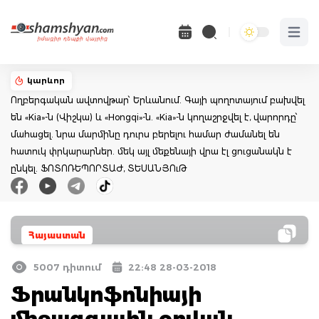
Open 
կարևոր
Ողբերգական ավտովթար՝ Երևանում. Գայի պողոտայում բախվել
են «Kia»-ն (Վիշկա) և «Hongqi»-ն. «Kia»-ն կողաշրջվել է, վարորդը՝
մահացել. նրա մարմինը դուրս բերելու համար ժամանել են
հատուկ փրկարարներ. մեկ այլ մեքենայի վրա էլ ցուցանակն է
ընկել. ՖՈՏՈՌԵՊՈՐՏԱԺ, ՏԵՍԱՆՅՈւԹ
Հայաստան
5007 դիտում
22:48 28-03-2018
Ֆրանկոֆոնիայի
միջազգային օրվան