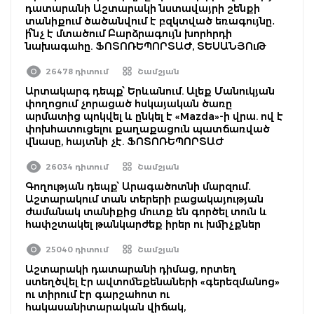
դատարանի Աշտարակի նստավայրի շենքի
տանիքում ծածանվում է բզկտված եռագույնը․
ի՞նչ է մտածում Բարձրագույն խորհրդի
նախագահը. ՖՈՏՈՌԵՊՈՐՏԱԺ, ՏԵՍԱՆՅՈւԹ
26478 դիտում
Շամշյան
Արտակարգ դեպք՝ Երևանում. Ալեք Մանուկյան
փողոցում չորացած հսկայական ծառը
արմատից պոկվել և ընկել է «Mazda»-ի վրա. ով է
փոխհատուցելու քաղաքացուն պատճառված
վնասը, հայտնի չէ. ՖՈՏՈՌԵՊՈՐՏԱԺ
26034 դիտում
Շամշյան
Գողության դեպք՝ Արագածոտնի մարզում․
Աշտարակում տան տերերի բացակայության
ժամանակ տանիքից մուտք են գործել տուն և
հափշտակել թանկարժեք իրեր ու խմիչքներ
25040 դիտում
Շամշյան
Աշտարակի դատարանի դիմաց, որտեղ
ստեղծվել էր ավտոմեքենաների «գերեզմանոց»
ու տիրում էր գարշահոտ ու
հակասանիտարական վիճակ,