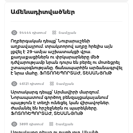
Ամենադիտվածներ
94444 դիտում
Շամշյան
Ողբերգական դեպք՝ Նուբարաշենի
աղբավայրում. տրակտորով աղբը հրելիս այն
լցվել է 29-ամյա աշխատակցի վրա.
քաղաքացիներն ու փրկարարները մեծ
դժվարությամբ նրան դուրս են բերել ու մոտեցրել
շտապօգնությանը. ճանապարհին արձանագրվել
է նրա մահը. ՖՈՏՈՌԵՊՈՐՏԱԺ, ՏԵՍԱՆՅՈւԹ
46121 դիտում
Շամշյան
Արտակարգ դեպք՝ Արմավիրի մարզում.
Նորապատում գործող բենզալցակայանում
պայթյուն է տեղի ունեցել. կան վիրավորներ.
ժամանել են հրշեջներն ու պարեկները.
ՖՈՏՈՌԵՊՈՐՏԱԺ, ՏԵՍԱՆՅՈւԹ
38911 դիտում
Շամշյան
Արտակարգ դեպք ու բարի լուր. Սևանի