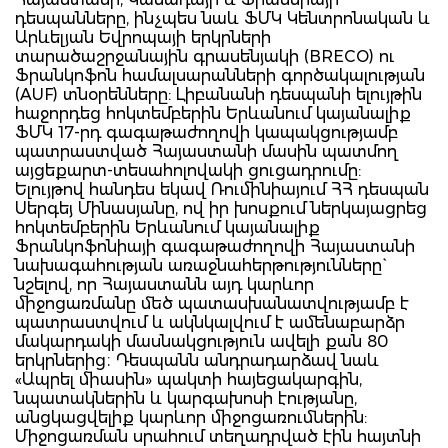
դեսպանները, ինչպես նաև ՖՄԿ Կենտրոնական և
Արևելյան Եվրոպայի երկրների
տարածաշրջանային գրասենյակի (BRECO) ու
Ֆրանկոֆոն համալսարանների գործակալության
(AUF) տնօրենները: Լիբանանի դեսպանի ելույթին
հաջորդեց հոկտեմբերին Երևանում կայանալիք
ՖՄԿ 17-րդ գագաթաժողովի կապակցությամբ
պատրաստված Հայաստանի մասին պատմող
այցեքարտ-տեսահոլովակի ցուցադրումը:
Ելույթով հանդես եկավ Ռումինիայում ՀՀ դեսպան
Սերգեյ Մինասյանը, ով իր խոսքում ներկայացրեց
հոկտեմբերին Երևանում կայանալիք
Ֆրանկոֆոնիայի գագաթաժողովի Հայաստանի
նախագահության առաջնահերթությունները`
նշելով, որ Հայաստանն այդ կարևոր
միջոցառմանը մեծ պատասխանատվությամբ է
պատրաստվում և ակնկալվում է ամենաբարձր
մակարդակի մասնակցություն ավելի քան 80
երկրներից։ Դեսպանն անդրադարձավ նաև
«Ապրել միասին» պակտի հայեցակարգին,
նպատակներին և կարգախոսի էությանը,
անցկացվելիք կարևոր միջոցառումներին:
Միջոցառման սրահում տեղադրված էին հայտնի