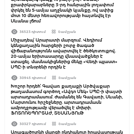
ջրափրկարարները 3-րդ հանրային լողափում
փրկել են 5-ամյա աղջնակի կյանքը, ով ափից
մոտ 10 մետր հեռավորությամբ հայտնվել էր
Սևանա լճում
36523 դիտում
Շամշյան
Միջադեպ՝ Արարատի մարզում․ Վեդիում
կենցաղային հարցերի շուրջ ծագած
վիճաբանությունն ավարտվել է ծեծկռտուքով․
20-ամյա երիտասարդը վնասվածքներ է
ստացել․ մասնակիցներից մեկը «Վեդի պլաստ»
ՍՊԸ-ի տնօրենի որդին է
30945 դիտում
Շամշյան
Խոշոր հրդեհ՝ Գավառ քաղաքի Արծվաքար
թաղամասում գործող «Ավդո Մեկ» ՍՊԸ-ի փայտի
արտադրամասում. ժամանել են Գավառի, Սևանի,
Մարտունու հրշեջները. արտադրամասն
ամբողջությամբ վերածվել է մոխրի.
ՖՈՏՈՌԵՊՈՐՏԱԺ, ՏԵՍԱՆՅՈւԹ
30327 դիտում
Շամշյան
Արագածոտնի մարզի ընդհանուր իրավասության