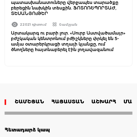
պատասխանատուները վերջապես տարածքը
բերեցին նախկին տեսքին. ՖՈՏՈՌԵՊՈՐՏԱԺ,
ՏԵՍԱՆՅՈւԹԵՐ
22021 դիտում
Շամշյան
Արտակարգ ու բարի լուր. «Սուրբ Աստվածամայր»
բժշկական կենտրոնում բժիշկները փրկել են 5-
ամյա օտարերկրացի տղայի կյանքը, ում
ծնողները հայտնաբերել էին լողավազանում
ՇԱՄՇՅԱՆ
ՀԱՅԱՍՏԱՆ
ԱՇԽԱՐՀ
ՄԱՄ
Հետադարձ կապ