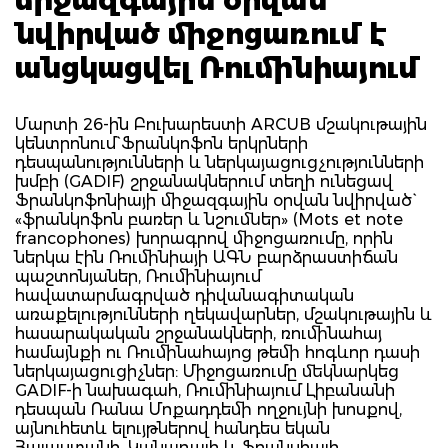
նվիրված միջոցառում է
անցկացվել Ռումինիայում
Մարտի 26-ին Բուխարեստի ARCUB մշակութային
կենտրոնում` Ֆրանկոֆոն երկրների
դեսպանությունների և ներկայացուցչությունների
խմբի (GADIF) շրջանակներում տեղի ունեցավ
Ֆրանկոֆոնիայի միջազգային օրվան նվիրված`
«ֆրանկոֆոն բառեր և նշումներ» (Mots et note
francophones) խորագրով միջոցառումը, որին
ներկա էին Ռումինիայի ԱԳՆ բարձրաստիճան
պաշտոնյաներ, Ռումինիայում
հավատարմագրված դիվանագիտական
առաքելությունների ղեկավարներ, մշակութային և
հասարակական շրջանակների, ռումինահայ
համայնքի ու Ռումինահայոց թեմի հոգևոր դասի
ներկայացուցիչներ: Միջոցառումը մեկնարկեց
GADIF-ի նախագահ, Ռումինիայում Լիբանանի
դեսպան Ռանա Մոքադդեմի ողջույնի խոսքով,
այնուհետև ելույթներով հանդես եկան
Հայաստանի, Կանադայի և Ֆրանսիայի