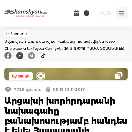
Open 
կարևոր
Ավտովթար՝ Լոռու մարզում․ Վանաձորում բախվել են «Jeep
Cherokee»-ն և «Toyota Camry»-ն․ ՖՈՏՈՌԵՊՈՐՏԱԺ, ՏԵՍԱՆՅՈւԹ
Աշխարհ
7729 դիտում
09:18 10-11-2017
Արցախի խորհրդարանի
նախագահը
բանախոսությամբ հանդես
է եկել Հայաստանի