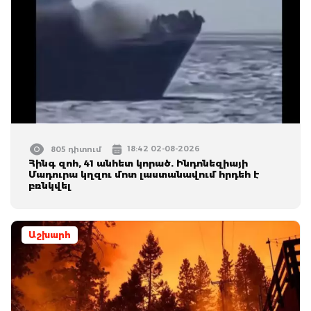
18:42 02-08-2026
805 դիտում
Հինգ զոհ, 41 անհետ կորած. Ինդոնեզիայի
Մադուրա կղզու մոտ լաստանավում հրդեհ է
բռնկվել
Աշխարհ