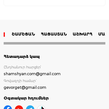
ՇԱՄՇՅԱՆ
ՀԱՅԱՍՏԱՆ
ԱՇԽԱՐՀ
ՄԱՄ
Հետադարձ կապ
Ընդհանուր հարցեր՝
shamshyan.com@gmail.com
Գովազդի համար`
gevorget@gmail.com
Օգտակար հղումներ