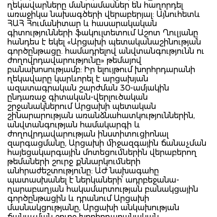
ղեկավարները մանրամասներ են հաղորդել
առաջիկա նախագծերի վերաբերյալ: Այնուհետև
ՀԱՀ Հումանիտար և հասարակական
գիտությունների ֆակուլտետում Աշոտ Ղուլյանը
հանդես է եկել «Արցախի պետականաշինության
գործընթացը. համադրելով անվտանգությունն ու
ժողովրդավարությունը» թեմայով
բանախոսությամբ: Իր ելույթում խորհրդարանի
ղեկավարը կարևորել է արցախյան
ազատագրական շարժման 30-ամյակին
ընդառաջ գիտական-վերլուծական
շրջանակներում Արցախի պետական
շինարարության առանձնահատկություններին,
անվտանգության համակարգի և
ժողովրդավարության ինստիտուցիոնալ
զարգացմանը, Արցախի միջազգային ճանաչման
հայեցակարգային մոտեցումներին վերաբերող
թեմաների շուրջ քննարկումների
անհրաժեշտությունը: ԱԺ նախագահը
պատասխանել է ներկաների՝ ադրբեջանա-
ղարաբաղյան հակամարտության բանակցային
գործընթացին և դրանում Արցախի
մասնակցությանը, Արցախի անկախության
ճանաչման շուրջ խորհրդարանական