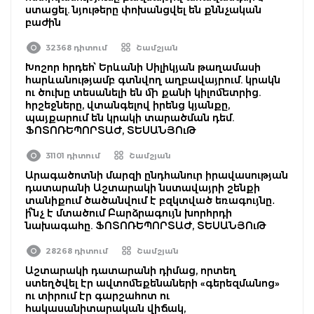
ստացել. նյութերը փոխանցվել են քննչական
բաժին
32368 դիտում
Շամշյան
Խոշոր հրդեհ՝ Երևանի Սիլիկյան թաղամասի
հարևանությամբ գտնվող աղբավայրում. կրակն
ու ծուխը տեսանելի են մի քանի կիլոմետրից.
հրշեջները, վտանգելով իրենց կյանքը,
պայքարում են կրակի տարածման դեմ.
ՖՈՏՈՌԵՊՈՐՏԱԺ, ՏԵՍԱՆՅՈւԹ
31101 դիտում
Շամշյան
Արագածոտնի մարզի ընդհանուր իրավասության
դատարանի Աշտարակի նստավայրի շենքի
տանիքում ծածանվում է բզկտված եռագույնը․
ի՞նչ է մտածում Բարձրագույն խորհրդի
նախագահը. ՖՈՏՈՌԵՊՈՐՏԱԺ, ՏԵՍԱՆՅՈւԹ
28268 դիտում
Շամշյան
Աշտարակի դատարանի դիմաց, որտեղ
ստեղծվել էր ավտոմեքենաների «գերեզմանոց»
ու տիրում էր գարշահոտ ու
հակասանիտարական վիճակ,