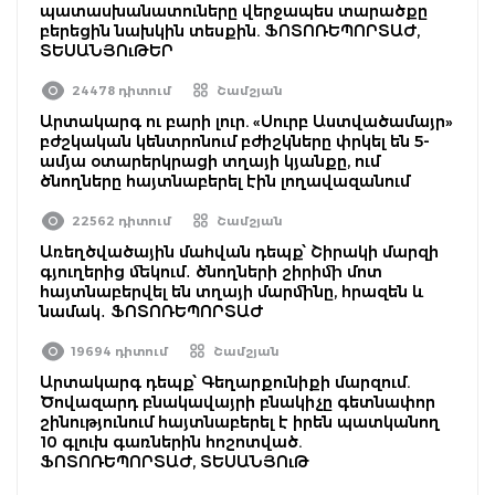
պատասխանատուները վերջապես տարածքը
բերեցին նախկին տեսքին. ՖՈՏՈՌԵՊՈՐՏԱԺ,
ՏԵՍԱՆՅՈւԹԵՐ
24478 դիտում
Շամշյան
Արտակարգ ու բարի լուր. «Սուրբ Աստվածամայր»
բժշկական կենտրոնում բժիշկները փրկել են 5-
ամյա օտարերկրացի տղայի կյանքը, ում
ծնողները հայտնաբերել էին լողավազանում
22562 դիտում
Շամշյան
Առեղծվածային մահվան դեպք՝ Շիրակի մարզի
գյուղերից մեկում․ ծնողների շիրիմի մոտ
հայտնաբերվել են տղայի մարմինը, հրազեն և
նամակ․ ՖՈՏՈՌԵՊՈՐՏԱԺ
19694 դիտում
Շամշյան
Արտակարգ դեպք՝ Գեղարքունիքի մարզում.
Ծովազարդ բնակավայրի բնակիչը գետնափոր
շինությունում հայտնաբերել է իրեն պատկանող
10 գլուխ գառներին հոշոտված.
ՖՈՏՈՌԵՊՈՐՏԱԺ, ՏԵՍԱՆՅՈւԹ