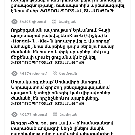
շտապօգնությանը. ճանապարհին արձանագրվել
է նրա մահը. ՖՈՏՈՌԵՊՈՐՏԱԺ, ՏԵՍԱՆՅՈւԹ
54895 դիտում
Շամշյան
Ողբերգական ավտովթար՝ Երևանում. Գայի
պողոտայում բախվել են «Kia»-ն (Վիշկա) և
«Hongqi»-ն. «Kia»-ն կողաշրջվել է, վարորդը՝
մահացել. նրա մարմինը դուրս բերելու համար
ժամանել են հատուկ փրկարարներ. մեկ այլ
մեքենայի վրա էլ ցուցանակն է ընկել.
ՖՈՏՈՌԵՊՈՐՏԱԺ, ՏԵՍԱՆՅՈւԹ
46874 դիտում
Շամշյան
Արտակարգ դեպք՝ Արմավիրի մարզում.
Նորապատում գործող բենզալցակայանում
պայթյուն է տեղի ունեցել. կան վիրավորներ.
ժամանել են հրշեջներն ու պարեկները.
ՖՈՏՈՌԵՊՈՐՏԱԺ, ՏԵՍԱՆՅՈւԹ
40277 դիտում
Շամշյան
Բլոգեր «Թու-թու-թու Լավա»-ի՝ համացանցով
տարածած գովազդի կեղծ լինելու մասին
ոստիկանությունը բազմաթիվ ահազանգեր է