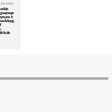
5-08-2026
յտնի
1 շաբաթ
դուրս է
ուները
մ
.
ՅՈւԹ