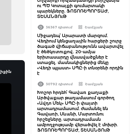
Եղվարդի հիվանդանոցի բժիշկներն
ու ՊԾ Կոտայքի գումարտակի
պարեկները. ՖՈՏՈՌԵՊՈՐՏԱԺ,
ՏԵՍԱՆՅՈւԹ
36367 դիտում
Շամշյան
Միջադեպ՝ Արարատի մարզում․
Վեդիում կենցաղային հարցերի շուրջ
ծագած վիճաբանությունն ավարտվել
է ծեծկռտուքով․ 20-ամյա
երիտասարդը վնասվածքներ է
ստացել․ մասնակիցներից մեկը
«Վեդի պլաստ» ՍՊԸ-ի տնօրենի որդին
իքին
է
30792 դիտում
Շամշյան
Խոշոր հրդեհ՝ Գավառ քաղաքի
Արծվաքար թաղամասում գործող
«Ավդո Մեկ» ՍՊԸ-ի փայտի
արտադրամասում. ժամանել են
Գավառի, Սևանի, Մարտունու
հրշեջները. արտադրամասն
ամբողջությամբ վերածվել է մոխրի.
ՖՈՏՈՌԵՊՈՐՏԱԺ, ՏԵՍԱՆՅՈւԹ