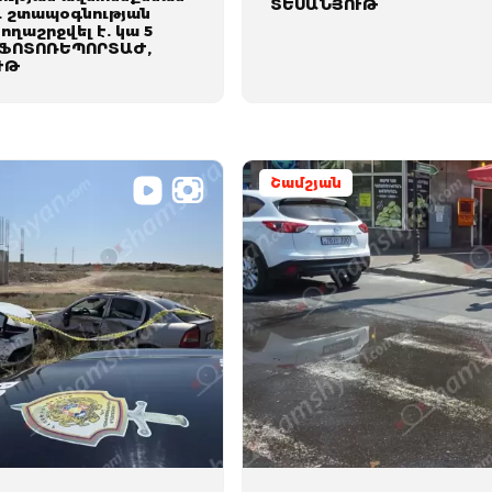
ՏԵՍԱՆՅՈՒԹ
ը. շտապօգնության
ողաշրջվել է. կա 5
 ՖՈՏՈՌԵՊՈՐՏԱԺ,
ՒԹ
Շամշյան