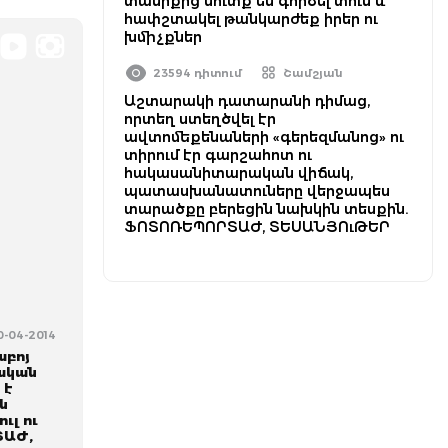
տանիքից մուտք են գործել տուն և
հափշտակել թանկարժեք իրեր ու
խմիչքներ
23594 դիտում
Շամշյան
Աշտարակի դատարանի դիմաց,
որտեղ ստեղծվել էր
ավտոմեքենաների «գերեզմանոց» ու
տիրում էր գարշահոտ ու
հակասանիտարական վիճակ,
պատասխանատուները վերջապես
տարածքը բերեցին նախկին տեսքին.
ՖՈՏՈՌԵՊՈՐՏԱԺ, ՏԵՍԱՆՅՈւԹԵՐ
0-04-2014
աբոյ
ական
 է
ն
ւլ ու
ՏԱԺ,