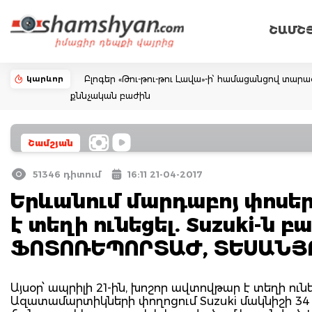
ՇԱՄՇ
կարևոր
Բլոգեր «Թու-թու-թու Լավա»-ի՝ համացանցով տար
քննչական բաժին
Շամշյան
51346 դիտում
16:11 21-04-2017
Երևանում մարդաբոյ փոս
է տեղի ունեցել. Suzuki-ն բ
ՖՈՏՈՌԵՊՈՐՏԱԺ, ՏԵՍԱՆՅ
Այսօր՝ ապրիլի 21-ին, խոշոր ավտովթար է տեղի ուն
Ազատամարտիկների փողոցում Suzuki մակնիշի 34