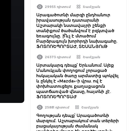
29955 դիտում
Շամշյան
Արագածոտնի մարզի ընդհանուր
իրավասության դատարանի
Աշտարակի նստավայրի շենքի
տանիքում ծածանվում է բզկտված
եռագույնը․ ի՞նչ է մտածում
Բարձրագույն խորհրդի նախագահը.
ՖՈՏՈՌԵՊՈՐՏԱԺ, ՏԵՍԱՆՅՈւԹ
26373 դիտում
Շամշյան
Արտակարգ դեպք՝ Երևանում. Ալեք
Մանուկյան փողոցում չորացած
հսկայական ծառը արմատից պոկվել
և ընկել է «Mazda»-ի վրա. ով է
փոխհատուցելու քաղաքացուն
պատճառված վնասը, հայտնի չէ.
ՖՈՏՈՌԵՊՈՐՏԱԺ
25881 դիտում
Շամշյան
Գողության դեպք՝ Արագածոտնի
մարզում․ Աշտարակում տան տերերի
բացակայության ժամանակ