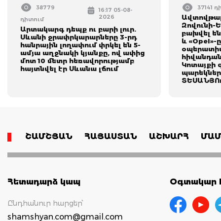
38779
37141 դ
16:17 05-08-
2026
Ավտովթար
դիտում
Զովունի-
Արտակարգ դեպք ու բարի լուր.
բախվել են
Սևանի ջրափրկարարները 3-րդ
և «Opel»-
հանրային լողափում փրկել են 5-
օպերատիվ
ամյա աղջնակի կյանքը, ով ափից
հիվանդան
մոտ 10 մետր հեռավորությամբ
Կոտայքի 
հայտնվել էր Սևանա լճում
պարեկներ
ՏԵՍԱՆՅՈ
ՇԱՄՇՅԱՆ
ՀԱՅԱՍՏԱՆ
ԱՇԽԱՐՀ
ՄԱՄ
Հետադարձ կապ
Օգտակար հ
Ընդհանուր հարցեր՝
shamshyan.com@gmail.com