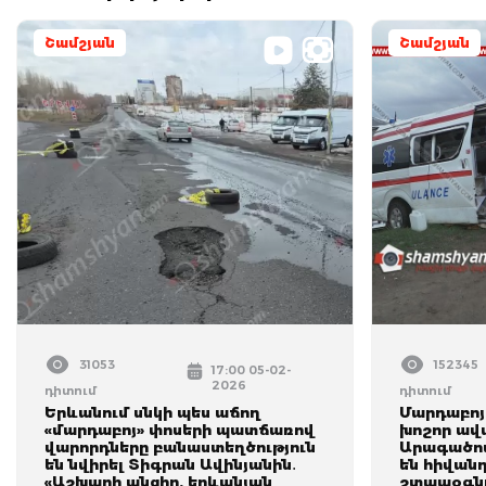
Շամշյան
Շամշյան
31053
152345
17:00 05-02-
2026
դիտում
դիտում
Երևանում սնկի պես աճող
Մարդաբոյ
«մարդաբոյ» փոսերի պատճառով
խոշոր ավտ
վարորդները բանաստեղծություն
Արագածոտ
են նվիրել Տիգրան Ավինյանին․
են հիվան
«Աշխարհ անցիր, երևանյան
շտապօգնո