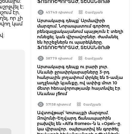
քենային։
ՖՈՏՈՌԵՊՈՐՏԱԺ, ՏԵՍԱՆՅՈւԹ
շրջվել է։
ում էր,
45749 դիտում
Շամշյան
ել, որ չի
Արտակարգ դեպք՝ Արմավիրի
ծվող կամ
մարզում. Նորապատում գործող
բենզալցակայանում պայթյուն է տեղի
վ:
ունեցել. կան վիրավորներ. ժամանել
են հրշեջներն ու պարեկները.
ՖՈՏՈՌԵՊՈՐՏԱԺ, ՏԵՍԱՆՅՈւԹ
38779 դիտում
Շամշյան
Արտակարգ դեպք ու բարի լուր.
Սևանի ջրափրկարարները 3-րդ
հանրային լողափում փրկել են 5-ամյա
աղջնակի կյանքը, ով ափից մոտ 10
մետր հեռավորությամբ հայտնվել էր
Սևանա լճում
37138 դիտում
Շամշյան
Ավտովթար՝ Կոտայքի մարզում.
Զովունի-Եղվարդ ճանապարհին
բախվել են «Alfa Romeo»-ն և «Opel»-ը.
կա վիրավոր․ օպերատիվ են գործել