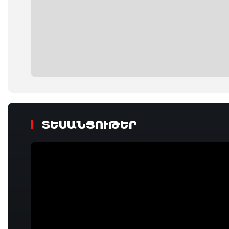
ՏԵՍԱՆՅՈՒԹԵՐ