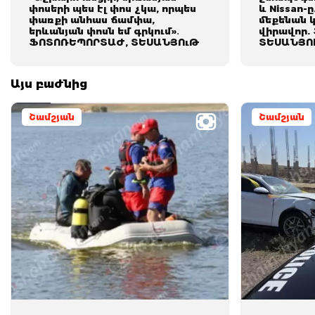
փոսերի պես էլ փոս չկա, որպես
և Nissan-
փառքի անհաս ճամփա,
մեքենան կ
երևանյան փոսն եմ գրկում»․
վիրավոր.
ՖՈՏՈՌԵՊՈՐՏԱԺ, ՏԵՍԱՆՅՈւԹ
ՏԵՍԱՆՅՈ
Այս բաժնից
Շամշյան
Շամշյան