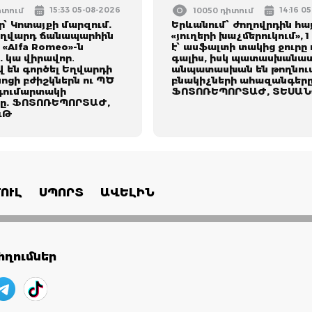
15:33 05-08-2026
14:16 0
իտում
10050 դիտում
՝ Կոտայքի մարզում.
Երևանում՝ ժողովրդին հա
Եղվարդ ճանապարհին
«յուղերի խաչմերուկում», 
 «Alfa Romeo»-ն
է՝ ասֆալտի տակից ջուրը 
ը. կա վիրավոր․
գալիս, իսկ պատասխանատ
 են գործել Եղվարդի
անպատասխան են թողնու
ոցի բժիշկներն ու ՊԾ
բնակիչների ահազանգերը
գումարտակի
ՖՈՏՈՌԵՊՈՐՏԱԺ, ՏԵՍԱՆ
ը. ՖՈՏՈՌԵՊՈՐՏԱԺ,
ւԹ
ՈՒԼ
ՍՊՈՐՏ
ԱՎԵԼԻՆ
ղումներ