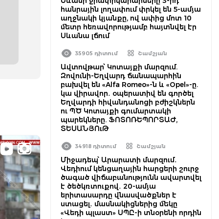
Սևանի ջրափրկարարները 3-րդ
հանրային լողափում փրկել են 5-ամյա
աղջնակի կյանքը, ով ափից մոտ 10
մետր հեռավորությամբ հայտնվել էր
Սևանա լճում
35905 դիտում
Շամշյան
Ավտովթար՝ Կոտայքի մարզում.
Զովունի-Եղվարդ ճանապարհին
բախվել են «Alfa Romeo»-ն և «Opel»-ը.
կա վիրավոր․ օպերատիվ են գործել
Եղվարդի հիվանդանոցի բժիշկներն
ու ՊԾ Կոտայքի գումարտակի
պարեկները. ՖՈՏՈՌԵՊՈՐՏԱԺ,
ՏԵՍԱՆՅՈւԹ
34918 դիտում
Շամշյան
Միջադեպ՝ Արարատի մարզում․
Վեդիում կենցաղային հարցերի շուրջ
ծագած վիճաբանությունն ավարտվել
է ծեծկռտուքով․ 20-ամյա
երիտասարդը վնասվածքներ է
ստացել․ մասնակիցներից մեկը
«Վեդի պլաստ» ՍՊԸ-ի տնօրենի որդին