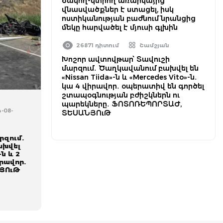
ծակող-կտրող առարկայից
վնասվածքներ է ստացել, իսկ
ոստիկանության բաժնում նրանցից
մեկը հարվածել է մյուսի գլխին
26871 դիտում
Շամշյան
Խոշոր ավտովթար՝ Տավուշի
մարզում․ Ծաղկավանում բախվել են
«Nissan Tiida»-ն և «Mercedes Vito»-ն․
կա 4 վիրավոր․ օպերատիվ են գործել
շտապօգնության բժիշկներն ու
պարեկները․ ՖՈՏՈՌԵՊՈՐՏԱԺ,
4-08-
ՏԵՍԱՆՅՈւԹ
րզում.
ախվել
-ն և 2
իրավոր.
ՅՈւԹ