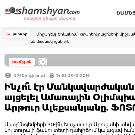
ՇԱՄՇ
կարևոր
Միջադեպ՝ Երևանում․ օտարերկրացիների միջև տե
են մասնակիցներին
Շամշյան
57504 դիտում
14:53 30-11-2016
Ինչո՞ւ էր Մանկավարժական
այցելել Ամառային Օլիմպի
Արթուր Ալեքսանյանը. ՖՈ
Այսօր՝ նոյեմբերի 30-ին, Խաչատուր Աբովյանի 
կուլտուրայի ֆակուլտետի դահլիճում կայացավ հա