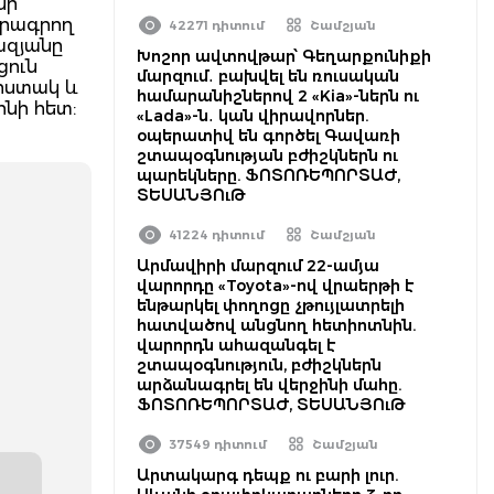
նի
լրագրող
42271 դիտում
Շամշյան
ազյանը
Խոշոր ավտովթար՝ Գեղարքունիքի
ցուն
մարզում․ բախվել են ռուսական
 հստակ և
համարանիշներով 2 «Kia»-ներն ու
նի հետ:
«Lada»-ն․ կան վիրավորներ.
օպերատիվ են գործել Գավառի
շտապօգնության բժիշկներն ու
պարեկները. ՖՈՏՈՌԵՊՈՐՏԱԺ,
ՏԵՍԱՆՅՈւԹ
41224 դիտում
Շամշյան
Արմավիրի մարզում 22-ամյա
վարորդը «Toyota»-ով վրաերթի է
ենթարկել փողոցը չթույլատրելի
հատվածով անցնող հետիոտնին.
վարորդն ահազանգել է
շտապօգնություն, բժիշկներն
արձանագրել են վերջինի մահը.
ՖՈՏՈՌԵՊՈՐՏԱԺ, ՏԵՍԱՆՅՈւԹ
37549 դիտում
Շամշյան
Արտակարգ դեպք ու բարի լուր.