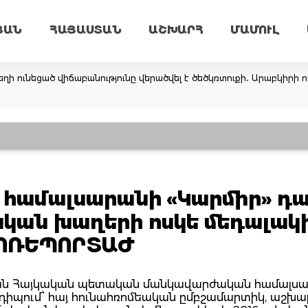
ՅԱՆ
ՀԱՅԱՍՏԱՆ
ԱՇԽԱՐՀ
ՄԱՄՈՒԼ
ղի ունեցած վիճաբանությունը վերածվել է ծեծկռտուքի․ Արաբկիրի
 համալսարանի «Կարմիր» դա
ական խաղերի ոսկե մեդալակ
ՏՈՌԵՊՈՐՏԱԺ
անվան Հայկական պետական մանկավարժական համալս
նդիպում՝ հայ հունահռոմեական ըմբշամարտիկ, աշխա