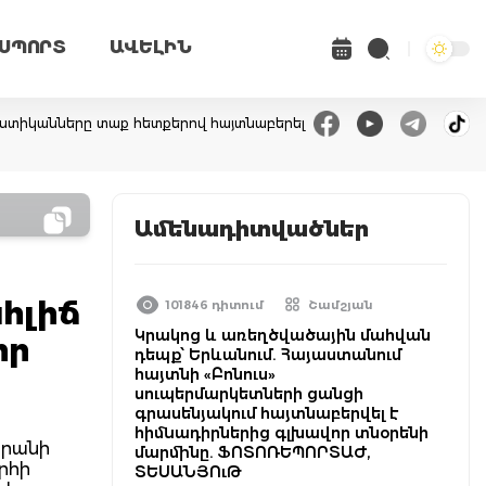
ՍՊՈՐՏ
ԱՎԵԼԻՆ
 ոստիկանները տաք հետքերով հայտնաբերել
Ամենադիտվածներ
հլիճ
101846 դիտում
Շամշյան
Կրակոց և առեղծվածային մահվան
իր
դեպք՝ Երևանում. Հայաստանում
հայտնի «Բոնուս»
սուպերմարկետների ցանցի
գրասենյակում հայտնաբերվել է
հիմնադիրներից գլխավոր տնօրենի
արանի
մարմինը. ՖՈՏՈՌԵՊՈՐՏԱԺ,
րհի
ՏԵՍԱՆՅՈւԹ