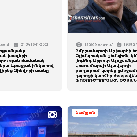
21:04 16-11-2021
19:18 2
իտում
130109 դիտում
լեքսանյանը
Ըմբշամարտի Աշխարհի ե
ան խաղերի
Օլիմպիական չեմպիոն, կ
րության ժամանակ
լեգենդ Արթուր Ալեքսանյ
բերտ Աբաջյանի նկարով
Լոռու մարզի Ալավերդի
վիրեց Զինվորի տանը
քաղաքում կտրեց ըմբշա
դպրոցի կարմիր ժապավեն
ՖՈՏՈՌԵՊՈՐՏԱԺ, ՏԵՍԱՆ
Շամշյան