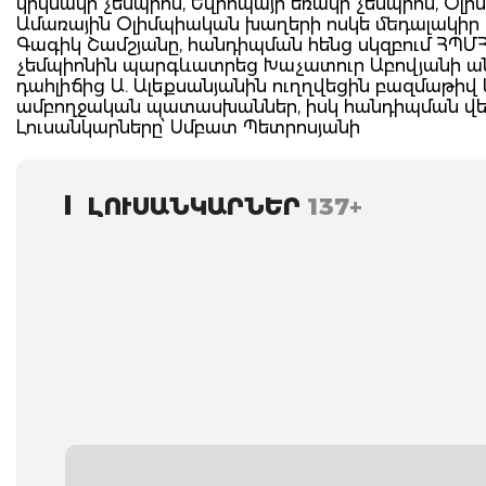
կրկնակի չեմպիոն, Եվրոպայի եռակի չեմպիոն, Օլ
Ամառային Օլիմպիական խաղերի ոսկե մեդալակիր Ա
Գագիկ Շամշյանը, հանդիպման հենց սկզբում ՀՊՄ
չեմպիոնին պարգևատրեց Խաչատուր Աբովյանի անվա
դահլիճից Ա. Ալեքսանյանին ուղղվեցին բազմաթիվ 
ամբողջական պատասխաններ, իսկ հանդիպման վերջո
Լուսանկարները՝ Սմբատ Պետրոսյանի
ԼՈՒՍԱՆԿԱՐՆԵՐ
137+