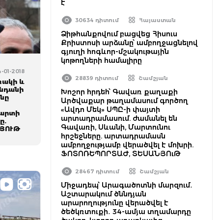
է
30634 դիտում
Հայաստան
Ձիթհանքովում բացվեց Հիսուս
Քրիստոսի արձանը՝ ամբողջացնելով
գյուղի հոգևոր-մշակութային
կոթողների համալիրը
4-01-2018
28839 դիտում
Շամշյան
ռակի և
ենդանի
Խոշոր հրդեհ՝ Գավառ քաղաքի
անը
Արծվաքար թաղամասում գործող
«Ավդո Մեկ» ՍՊԸ-ի փայտի
մարտի
արտադրամասում. ժամանել են
ը.
Գավառի, Սևանի, Մարտունու
ՅՈՒԹ
հրշեջները. արտադրամասն
ամբողջությամբ վերածվել է մոխրի.
ՖՈՏՈՌԵՊՈՐՏԱԺ, ՏԵՍԱՆՅՈւԹ
28467 դիտում
Շամշյան
Միջադեպ՝ Արագածոտնի մարզում․
Աշտարակում ծննդյան
արարողությունը վերածվել է
ծեծկռտուքի․ 34-ամյա տղամարդը