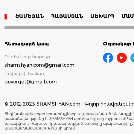
ՇԱՄՇՅԱՆ
ՀԱՅԱՍՏԱՆ
ԱՇԽԱՐՀ
ՄԱՄ
Հետադարձ կապ
Օգտակար հ
Ընդհանուր հարցեր՝
shamshyan.com@gmail.com
Գովազդի համար`
gevorget@gmail.com
© 2012-2023 SHAMSHYAN.com - Բոլոր իրավունքն
Հեղինակային բոլոր իրավունքները պաշտպանված են: Կայքի 
համաձայնությունը և SHAMSHYAN.com-ին հղումը (hyperlink)
արգելվում է:Կայքում հրապարակված նյութերը պարտադիր չ
պատասխանատվություն չի կրում: