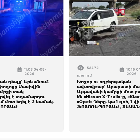
58472
11:08 04-08-
10:16 0
2026
2026
դիտում
ան դեպք՝ Երևանում.
Խոշոր ու ողբերգական
փողոցը Մասիվին
ավտովթար՝ Արարատի մա
մրջի տակ
Այգավանի կամրջի մոտ բ
րվել է տղամարդու
են «Nissan X-Trail»-ը, «Kia»
ւմ մոտ եղել է 2 նամակ․
«Opel»-ները. կա 1 զոհ, 1 վ
ՈՐՏԱԺ
ՖՈՏՈՌԵՊՈՐՏԱԺ, ՏԵՍԱՆ