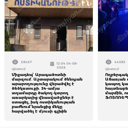
28467
44083
12:04 04-08-
2026
դիտում
դիտում
Միջադեպ՝ Արագածոտնի
Ողբերգակ
մարզում․ Աշտարակում ծննդյան
Աճառյան 
արարողությունը վերածվել է
կապող կա
ծեծկռտուքի․ 34-ամյա
հայտնաբե
տղամարդը ծակող-կտրող
մարմին, ո
առարկայից վնասվածքներ է
ՖՈՏՈՌԵՊ
ստացել, իսկ ոստիկանության
բաժնում նրանցից մեկը
հարվածել է մյուսի գլխին