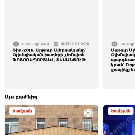
01:35 17-08-2016
69059 դիտում
6108 դ
Ռիո-2016. Արթուր Ալեքսանյանը`
Արթուր Ա
Օլիմպիական խաղերի չեմպիոն.
Օլիմպիակ
ՖՈՏՈՌԵՊՈՐՏԱԺ, ՏԵՍԱՆՅՈՒԹ
պարգևատ
կրած՝ Ռո
շապիկը ն
Այս բաժնից
Շամշյան
Շամշյան