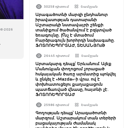
30258 դիտում
Շամշյան
Արագածոտնի մարզի ընդհանուր
իրավասության դատարանի
Աշտարակի նստավայրի շենքի
08-2026
տանիքում ծածանվում է բզկտված
եռագույնը․ ի՞նչ է մտածում
Բարձրագույն խորհրդի նախագահը.
է
ՖՈՏՈՌԵՊՈՐՏԱԺ, ՏԵՍԱՆՅՈւԹ
26445 դիտում
Շամշյան
Արտակարգ դեպք՝ Երևանում. Ալեք
Մանուկյան փողոցում չորացած
հսկայական ծառը արմատից պոկվել
և ընկել է «Mazda»-ի վրա. ով է
փոխհատուցելու քաղաքացուն
պատճառված վնասը, հայտնի չէ.
ՖՈՏՈՌԵՊՈՐՏԱԺ
25986 դիտում
Շամշյան
Գողության դեպք՝ Արագածոտնի
մարզում․ Աշտարակում տան տերերի
բացակայության ժամանակ