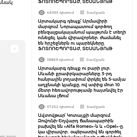
ՖՈՏՈՌԵՊՈՐՏԱԺ, ՏԵՍԱՆՅՈւԹ
մանակ
46055 դիտում
Շամշյան
Արտակարգ դեպք՝ Արմավիրի
մարզում. Նորապատում գործող
բենզալցակայանում պայթյուն է տեղի
ունեցել. կան վիրավորներ. ժամանել
են հրշեջներն ու պարեկները.
ՖՈՏՈՌԵՊՈՐՏԱԺ, ՏԵՍԱՆՅՈւԹ
38869 դիտում
Շամշյան
Արտակարգ դեպք ու բարի լուր.
Սևանի ջրափրկարարները 3-րդ
հանրային լողափում փրկել են 5-ամյա
աղջնակի կյանքը, ով ափից մոտ 10
մետր հեռավորությամբ հայտնվել էր
Սևանա լճում
37252 դիտում
Շամշյան
Ավտովթար՝ Կոտայքի մարզում.
Զովունի-Եղվարդ ճանապարհին
բախվել են «Alfa Romeo»-ն և «Opel»-ը.
կա վիրավոր․ օպերատիվ են գործել