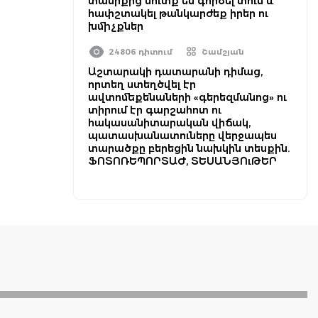
տանիքից մուտք են գործել տուն և
հափշտակել թանկարժեք իրեր ու
խմիչքներ
24806 դիտում
Շամշյան
Աշտարակի դատարանի դիմաց,
որտեղ ստեղծվել էր
ավտոմեքենաների «գերեզմանոց» ու
տիրում էր գարշահոտ ու
հակասանիտարական վիճակ,
պատասխանատուները վերջապես
տարածքը բերեցին նախկին տեսքին.
ՖՈՏՈՌԵՊՈՐՏԱԺ, ՏԵՍԱՆՅՈւԹԵՐ