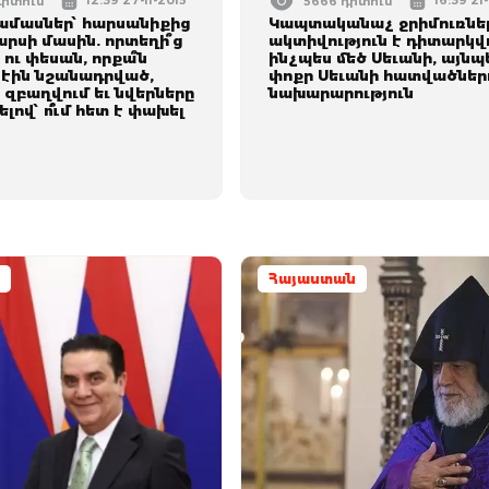
12:39 27-11-2015
16:39 2
դիտում
5666 դիտում
ամասներ՝ հարսանիքից
Կապտականաչ ջրիմուռնե
րսի մասին. որտեղի՞ց
ակտիվություն է դիտարկվ
 ու փեսան, որքա՞ն
ինչպես մեծ Սեւանի, այնպե
էին նշանադրված,
փոքր Սեւանի հատվածներո
ն զբաղվում եւ նվերները
նախարարություն
լով՝ ո՞ւմ հետ է փախել
Հայաստան