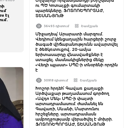
Եղվարդի հիվանդանոցի բժիշկներն
1-07-2020
ու ՊԾ Կոտայքի գումարտակի
րի
պարեկները. ՖՈՏՈՌԵՊՈՐՏԱԺ,
ում
ս էլ
ՏԵՍԱՆՅՈւԹ
ւմ.
36493 դիտում
Շամշյան
Միջադեպ՝ Արարատի մարզում․
Վեդիում կենցաղային հարցերի շուրջ
ծագած վիճաբանությունն ավարտվել
է ծեծկռտուքով․ 20-ամյա
երիտասարդը վնասվածքներ է
ստացել․ մասնակիցներից մեկը
«Վեդի պլաստ» ՍՊԸ-ի տնօրենի որդին
է
30918 դիտում
Շամշյան
Խոշոր հրդեհ՝ Գավառ քաղաքի
Արծվաքար թաղամասում գործող
«Ավդո Մեկ» ՍՊԸ-ի փայտի
արտադրամասում. ժամանել են
Գավառի, Սևանի, Մարտունու
հրշեջները. արտադրամասն
ամբողջությամբ վերածվել է մոխրի.
ՖՈՏՈՌԵՊՈՐՏԱԺ, ՏԵՍԱՆՅՈւԹ