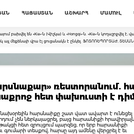
ՅԱՆ
ՀԱՅԱՍՏԱՆ
ԱՇԽԱՐՀ
ՄԱՄՈՒԼ
 բախվել են «Kia»-ն (Վիշկա) և «Hongqi»-ն. «Kia»-ն կողաշրջվել է, 
կ այլ մեքենայի վրա էլ ցուցանակն է ընկել. ՖՈՏՈՌԵՊՈՐՏԱԺ, ՏԵՍԱ
արսնաքար» ռեստորանում. հ
նաքրոջ հետ փախուստի է դիմ
նախօրեյին հարսնաիքը շատ վատ ավարտ է ունեցել: 
ում չեն ներկայացրել, բայց հարսանիքի հրավիրյալ
ղթակցի հետ զրույցում պարզեց, որ երբ հարսանիքի
եւ գումարի տեսքով, հարսը այդ ամենը վերցրել է եւ