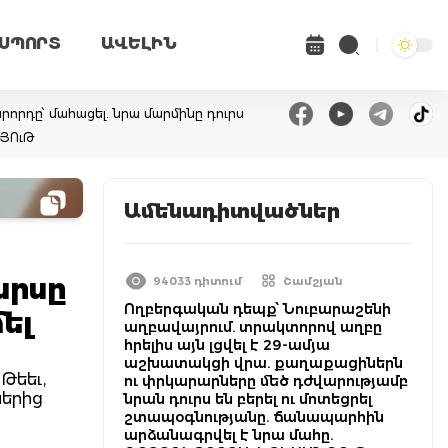
ՍՊՈՐՏ
ԱՎԵԼԻՆ
վարորդը՝ մահացել. նրա մարմինը դուրս
ՆՅՈւԹ
Ամենադիտվածներ
արսը
94033 դիտում
Շամշյան
Ողբերգական դեպք՝ Նուբարաշենի
ել
աղբավայրում. տրակտորով աղբը
հրելիս այն լցվել է 29-ամյա
աշխատակցի վրա. քաղաքացիներն
Թեեւ,
ու փրկարարները մեծ դժվարությամբ
ներից
նրան դուրս են բերել ու մոտեցրել
շտապօգնությանը. ճանապարհին
արձանագրվել է նրա մահը.