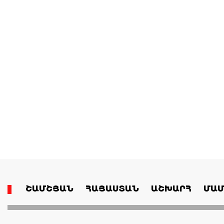
ՇԱՄՇՅԱՆ
ՀԱՅԱՍՏԱՆ
ԱՇԽԱՐՀ
ՄԱՄ