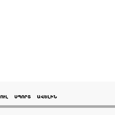
ՈՒԼ
ՍՊՈՐՏ
ԱՎԵԼԻՆ