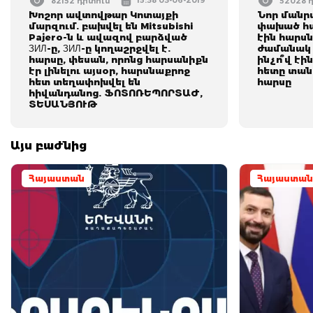
15:38 03-06-2019
82152 դիտում
52028 
Խոշոր ավտովթար Կոտայքի
Նոր մանր
մարզում. բախվել են Mitsubishi
փախած հա
Pajero-ն և ավազով բարձված
էին հարսն
ЗИЛ-ը, ЗИЛ-ը կողաշրջվել է.
ժամանակ 
հարսը, փեսան, որոնց հարսանիքն
ինչո՞վ էի
էր լինելու այսօր, հարսնաքրոջ
հետը տանե
հետ տեղափոխվել են
հարսը
հիվանդանոց. ՖՈՏՈՌԵՊՈՐՏԱԺ,
ՏԵՍԱՆՅՈՒԹ
Այս բաժնից
Հայաստան
Հայաստան