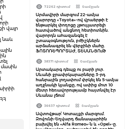
հի
արի
72262 դիտում
Շամշյան
ե
Արմավիրի մարզում 22-ամյա
վ
վարորդը «Toyota»-ով վրաերթի է
որի
ենթարկել փողոցը չթույլատրելի
քի վայր
հատվածով անցնող հետիոտնին.
վարորդն ահազանգել է
լ նաև
շտապօգնություն, բժիշկներն
արձանագրել են վերջինի մահը.
քային
ՖՈՏՈՌԵՊՈՐՏԱԺ, ՏԵՍԱՆՅՈւԹ
ին
տել
38371 դիտում
Շամշյան
 մասին
Արտակարգ դեպք ու բարի լուր.
ի
Սևանի ջրափրկարարները 3-րդ
լ
հանրային լողափում փրկել են 5-ամյա
աղջնակի կյանքը, ով ափից մոտ 10
աիրիի
մետր հեռավորությամբ հայտնվել էր
Սևանա լճում
 ՀՀ
36637 դիտում
Շամշյան
Ավտովթար՝ Կոտայքի մարզում.
Զովունի-Եղվարդ ճանապարհին
բախվել են «Alfa Romeo»-ն և «Opel»-ը.