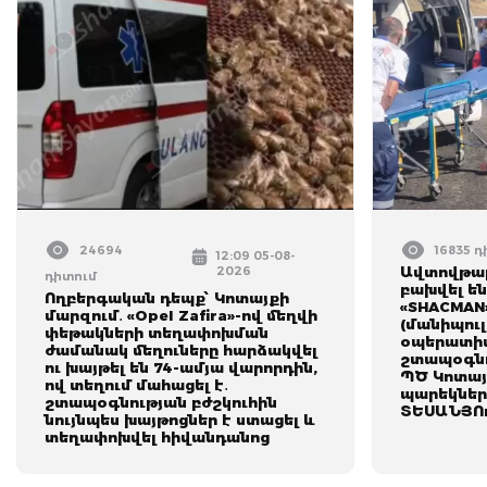
24694
16835 
12:09 05-08-
2026
Ավտովթար
դիտում
բախվել են
Ողբերգական դեպք՝ Կոտայքի
«SHACMAN
մարզում․ «Opel Zafira»-ով մեղվի
(մանիպուլ
փեթակների տեղափոխման
օպերատիվ
ժամանակ մեղուները հարձակվել
շտապօգնո
ու խայթել են 74-ամյա վարորդին,
ՊԾ Կոտայ
ով տեղում մահացել է․
պարեկներ
շտապօգնության բժշկուհին
ՏԵՍԱՆՅՈ
նույնպես խայթոցներ է ստացել և
տեղափոխվել հիվանդանոց