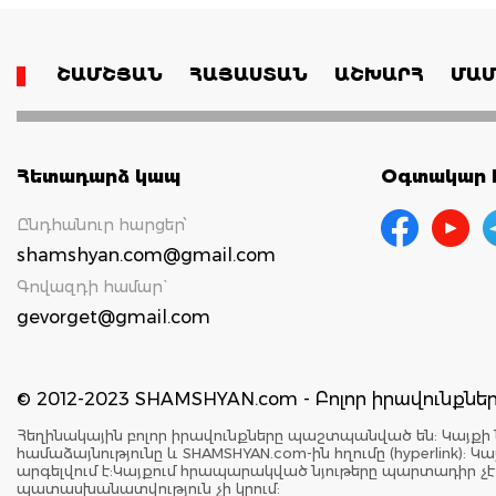
ՇԱՄՇՅԱՆ
ՀԱՅԱՍՏԱՆ
ԱՇԽԱՐՀ
ՄԱՄ
Հետադարձ կապ
Օգտակար հ
Ընդհանուր հարցեր՝
shamshyan.com@gmail.com
Գովազդի համար`
gevorget@gmail.com
© 2012-2023 SHAMSHYAN.com - Բոլոր իրավունքն
Հեղինակային բոլոր իրավունքները պաշտպանված են: Կայքի 
համաձայնությունը և SHAMSHYAN.com-ին հղումը (hyperlink)
արգելվում է:Կայքում հրապարակված նյութերը պարտադիր չ
պատասխանատվություն չի կրում: