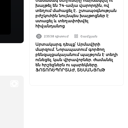
ժամանակ մեղուները հարձակվել ու
խայթել են 74-ամյա վարորդին, ով
տեղում մահացել է․ շտապօգնության
բժշկուհին նույնպես խայթոցներ է
ստացել և տեղափոխվել
հիվանդանոց
23538 դիտում
Շամշյան
Արտակարգ դեպք՝ Արմավիրի
մարզում. Նորապատում գործող
բենզալցակայանում պայթյուն է տեղի
ունեցել. կան վիրավորներ. ժամանել
են հրշեջներն ու պարեկները.
ՖՈՏՈՌԵՊՈՐՏԱԺ, ՏԵՍԱՆՅՈւԹ