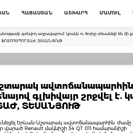
ՅԱՆ
ՀԱՅԱՍՏԱՆ
ԱՇԽԱՐՀ
ՄԱՄՈՒԼ
նությամբ գտնվող աղբավայրում. կրակն ու ծուխը տեսանելի են մի ք
եմ. ՖՈՏՈՌԵՊՈՐՏԱԺ, ՏԵՍԱՆՅՈւԹ
-Աշտարակ ավտոճանապարհի
նայով գլխիվայր շրջվել է. 
ՏԱԺ, ՏԵՍԱՆՅՈՒԹ
ի ունեցել Երևան-Աշտարակ ավտոճանապարհին: Ժամը 1
ր վարած Renault մակնիշի 34 QT 011 համարանիշի