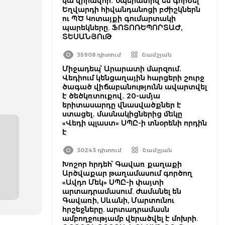
կա վիրավոր․ օպերատիվ են գործել
Եղվարդի հիվանդանոցի բժիշկներն
ու ՊԾ Կոտայքի գումարտակի
պարեկները. ՖՈՏՈՌԵՊՈՐՏԱԺ,
ՏԵՍԱՆՅՈւԹ
35908 դիտում
Շամշյան
Միջադեպ՝ Արարատի մարզում․
Վեդիում կենցաղային հարցերի շուրջ
ծագած վիճաբանությունն ավարտվել
է ծեծկռտուքով․ 20-ամյա
երիտասարդը վնասվածքներ է
ստացել․ մասնակիցներից մեկը
«Վեդի պլաստ» ՍՊԸ-ի տնօրենի որդին
է
30243 դիտում
Շամշյան
Խոշոր հրդեհ՝ Գավառ քաղաքի
Արծվաքար թաղամասում գործող
«Ավդո Մեկ» ՍՊԸ-ի փայտի
արտադրամասում. ժամանել են
Գավառի, Սևանի, Մարտունու
հրշեջները. արտադրամասն
ամբողջությամբ վերածվել է մոխրի.