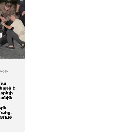
5-08-
մյա
երթի է
տրելի
տնին.
երն
մահը.
ՅՈւԹ