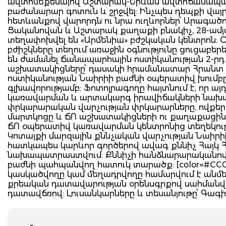
ավտոմեքենայով Աշտարակ-Երևան ավտոճանապար
բաժանարար գոտուն և շրջվել: Ինչպես դեպքի վայ
հետևանքով վարորդն ու նրա ուղևորներ՝ Արագածո
Ցականովան և Աշտարակ քաղաքի բնակիչ, 28-ամ
տեղափոխվել են «Արմենիա» բժշկական կենտրոն: Օ
բժիշկները տեղում առաջին օգնությունը ցուցաբե
են ժամանել Ճանապարհային ոստիկանության 2-րդ
աշխատակիցները՝ դասակի հրամանատար Հրանտ Գա
ոստիկանության Նաիրիի բաժնի օպերատիվ խումբ
գլխավորությամբ: Ֆոտոլրագողը հայտնում է, որ ա
կառավարման և արտակարգ իրավիճակների նախար
փրկարարական վարչության փրկարարները, ովքեր 
մարտկոցը և ՃՈ աշխատակիցների ու քաղաքացինե
ՃՈ օպերատիվ կառավարման կենտրոնից տեղեկութ
Կոտայքի մարզային քննչական վարչության Նաիրիի
հատկապես կարևոր գործերով ավագ քննիչ Հայկ Հա
նախապատրաստվում: Քննիչի հանձնարարականով
բաժնի պահպանվող հատուկ տարածք: [color=#CC000
կասկածվողը կամ մեղադրվողը համարվում է անմեղ
քրեական դատավարության օրենսգրքով սահմանվա
դատավճռով: Լուսանկարները և տեսանյութը՝ Գագի