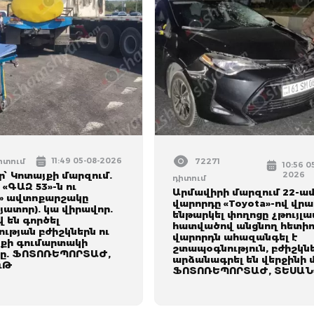
11:49 05-08-2026
դիտում
72271
10:56 0
՝ Կոտայքի մարզում.
2026
դիտում
 «ԳԱԶ 53»-ն ու
Արմավիրի մարզում 22-ա
» ավտոքարշակը
վարորդը «Toyota»-ով վրա
յատոր). կա վիրավոր.
ենթարկել փողոցը չթույլա
 են գործել
հատվածով անցնող հետիո
ւթյան բժիշկներն ու
վարորդն ահազանգել է
քի գումարտակի
շտապօգնություն, բժիշկն
ը. ՖՈՏՈՌԵՊՈՐՏԱԺ,
արձանագրել են վերջինի 
ւԹ
ՖՈՏՈՌԵՊՈՐՏԱԺ, ՏԵՍԱՆ