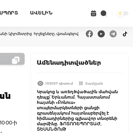
ՍՊՈՐՏ
ԱՎԵԼԻՆ
անի կիլոմետրից. հրշեջները, վտանգելով
Ամենադիտվածներ
ն
103037 դիտում
Շամշյան
Կրակոց և առեղծվածային մահվան
կան
դեպք՝ Երևանում. Հայաստանում
հայտնի «Բոնուս»
սուպերմարկետների ցանցի
գրասենյակում հայտնաբերվել է
հիմնադիրներից գլխավոր տնօրենի
0:00-ի
մարմինը. ՖՈՏՈՌԵՊՈՐՏԱԺ,
ՏԵՍԱՆՅՈւԹ