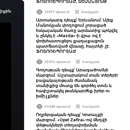
ՖՈՏՈՌԵՊՈՐՏԱԺ, ՏԵՍԱՆՅՈւԹ
իքին
25917 դիտում
Շամշյան
Արտակարգ դեպք՝ Երևանում. Ալեք
Մանուկյան փողոցում չորացած
հսկայական ծառը արմատից պոկվել
և ընկել է «Mazda»-ի վրա. ով է
փոխհատուցելու քաղաքացուն
պատճառված վնասը, հայտնի չէ.
ՖՈՏՈՌԵՊՈՐՏԱԺ
25374 դիտում
Շամշյան
Գողության դեպք՝ Արագածոտնի
մարզում․ Աշտարակում տան տերերի
բացակայության ժամանակ
տանիքից մուտք են գործել տուն և
հափշտակել թանկարժեք իրեր ու
խմիչքներ
24685 դիտում
Շամշյան
Ողբերգական դեպք՝ Կոտայքի
մարզում․ «Opel Zafira»-ով մեղվի
փեթակների տեղափոխման