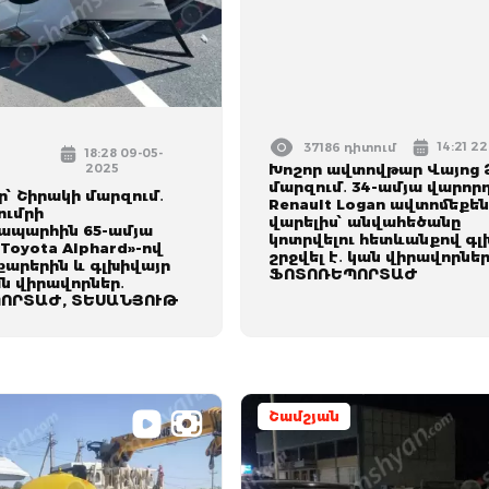
14:21 2
37186 դիտում
18:28 09-05-
2025
Խոշոր ավտովթար Վայոց 
մարզում․ 34-ամյա վարոր
՝ Շիրակի մարզում․
Renault Logan ավտոմեքե
ումրի
վարելիս՝ անվահեծանը
պարհին 65-ամյա
կոտրվելու հետևանքով գլ
Toyota Alphard»-ով
շրջվել է․ կան վիրավորներ
քարերին և գլխիվայր
ՖՈՏՈՌԵՊՈՐՏԱԺ
ան վիրավորներ․
ՈՐՏԱԺ, ՏԵՍԱՆՅՈՒԹ
Շամշյան