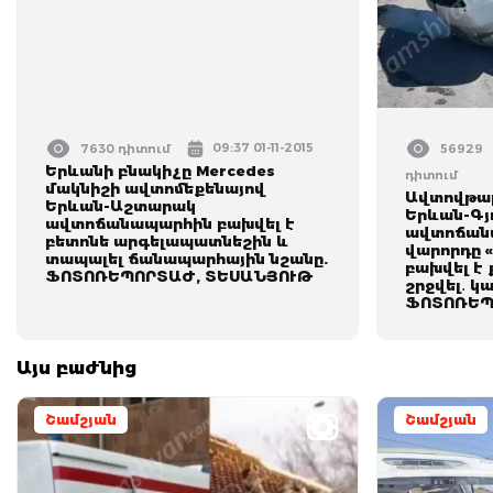
09:37 01-11-2015
7630 դիտում
56929
Երևանի բնակիչը Mercedes
դիտում
մակնիշի ավտոմեքենայով
Ավտովթար
Երևան-Աշտարակ
Երևան-Գյ
ավտոճանապարհին բախվել է
ավտոճանա
բետոնե արգելապատնեշին և
վարորդը «
տապալել ճանապարհային նշանը.
բախվել է 
ՖՈՏՈՌԵՊՈՐՏԱԺ, ՏԵՍԱՆՅՈՒԹ
շրջվել․ կ
ՖՈՏՈՌԵՊ
Այս բաժնից
Շամշյան
Շամշյան