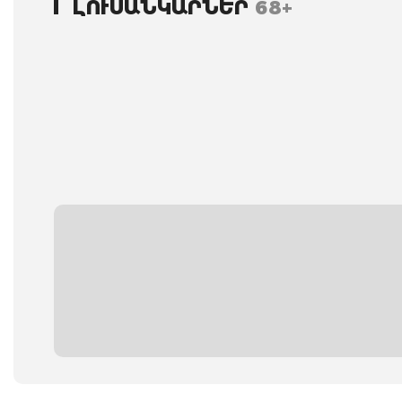
ԼՈՒՍԱՆԿԱՐՆԵՐ
68+