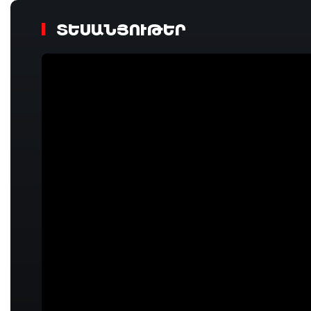
ՏԵՍԱՆՅՈՒԹԵՐ