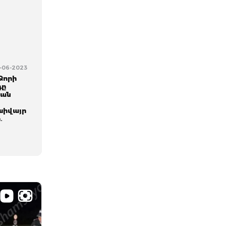
2-06-2023
Ձորի
դը
նան
խիվայր
․