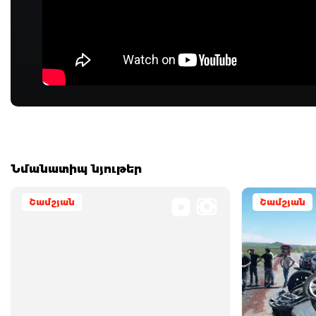
Նմանատիպ նյութեր
Շամշյան
Շամշյան