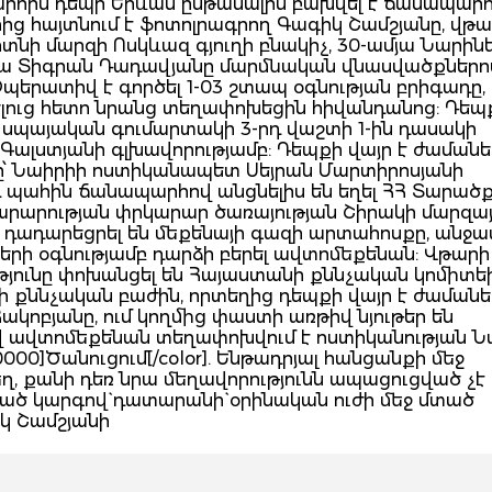
հին դեպի Երևան ընթանալիս բախվել է ճանապար
րից հայտնում է ֆոտոլրագրող Գագիկ Շամշյանը, վթ
տնի մարզի Ոսկևազ գյուղի բնակիչ, 30-ամյա Նարին
յա Տիգրան Դադավյանը մարմնական վնասվածքներո
պերատիվ է գործել 1-03 շտապ օգնության բրիգադը, 
րելուց հետո նրանց տեղափոխեցին հիվանդանոց: Դեպ
 սպայական գումարտակի 3-րդ վաշտի 1-ին դասակի
լստյանի գլխավորությամբ: Դեպքի վայր է ժամանե
ը՝ Նաիրիի ոստիկանապետ Սեյրան Մարտիրոսյանի
յդ պահին ճանապարհով անցնելիս են եղել ՀՀ Տարած
արության փրկարար ծառայության Շիրակի մարզայ
դադարեցրել են մեքենայի գազի արտահոսքը, անջա
րի օգնությամբ դարձի բերել ավտոմեքենան: Վթարի
յունը փոխանցել են Հայաստանի քննչական կոմիտե
 քննչական բաժին, որտեղից դեպքի վայր է ժամանե
կոբյանը, ում կողմից փաստի առթիվ նյութեր են
 ավտոմեքենան տեղափոխվում է ոստիկանության Ն
0]Ծանուցում[/color]. Ենթադրյալ հանցանքի մեջ
, քանի դեռ նրա մեղավորությունն ապացուցված չէ
ծ կարգով` դատարանի` օրինական ուժի մեջ մտած
կ Շամշյանի